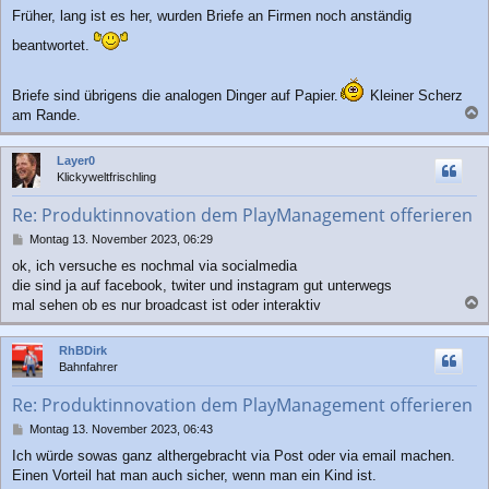
Früher, lang ist es her, wurden Briefe an Firmen noch anständig
beantwortet.
Briefe sind übrigens die analogen Dinger auf Papier.
Kleiner Scherz
am Rande.
a
c
Layer0
h
Klickyweltfrischling
o
b
Re: Produktinnovation dem PlayManagement offerieren
e
n
B
Montag 13. November 2023, 06:29
e
ok, ich versuche es nochmal via socialmedia
i
die sind ja auf facebook, twiter und instagram gut unterwegs
t
r
mal sehen ob es nur broadcast ist oder interaktiv
a
a
g
c
RhBDirk
h
Bahnfahrer
o
b
Re: Produktinnovation dem PlayManagement offerieren
e
n
B
Montag 13. November 2023, 06:43
e
Ich würde sowas ganz althergebracht via Post oder via email machen.
i
Einen Vorteil hat man auch sicher, wenn man ein Kind ist.
t