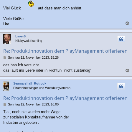
Viel Glück
auf dass man dich anhört.
Viele Grüße
Ute
a
c
Layer0
h
Klickyweltfrischling
o
b
Re: Produktinnovation dem PlayManagement offerieren
e
n
B
Sonntag 12. November 2023, 15:26
e
das hab ich versucht
i
das läuft ins Leere oder in Richtun "nicht zuständig"
t
a
r
a
c
Seamarshall_Rotrock
g
h
Piratenbezwinger und Wolfsburgveteran
o
b
Re: Produktinnovation dem PlayManagement offerieren
e
n
B
Sonntag 12. November 2023, 16:00
e
Tja , noch nie wurden mehr Wege
i
zur sozialen Kontaktaufnahme von der
t
r
Industrie angeboten ,
a
g