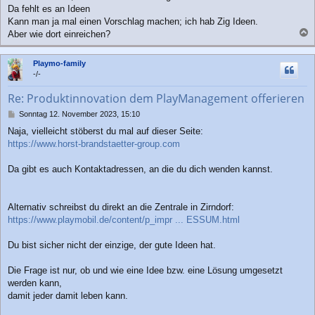
a
Da fehlt es an Ideen
g
Kann man ja mal einen Vorschlag machen; ich hab Zig Ideen.
Aber wie dort einreichen?
a
c
Playmo-family
h
-/-
o
b
Re: Produktinnovation dem PlayManagement offerieren
e
n
B
Sonntag 12. November 2023, 15:10
e
Naja, vielleicht stöberst du mal auf dieser Seite:
i
https://www.horst-brandstaetter-group.com
t
r
a
Da gibt es auch Kontaktadressen, an die du dich wenden kannst.
g
Alternativ schreibst du direkt an die Zentrale in Zirndorf:
https://www.playmobil.de/content/p_impr ... ESSUM.html
Du bist sicher nicht der einzige, der gute Ideen hat.
Die Frage ist nur, ob und wie eine Idee bzw. eine Lösung umgesetzt
werden kann,
damit jeder damit leben kann.