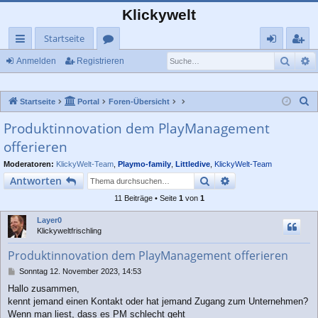
Klickywelt
Startseite
Such
E
ch
or
n
eg
Anmelden
Registrieren
ne
en
m
ist
S
Startseite
Portal
Foren-Übersicht
llz
el
rie
u
Produktinnovation dem PlayManagement
ug
de
re
c
offerieren
rif
n
n
h
e
Moderatoren:
KlickyWelt-Team
,
Playmo-family
,
Littledive
,
KlickyWelt-Team
f
Suche
Erweiterte Suche
Antworten
11 Beiträge • Seite
1
von
1
Layer0
Klickyweltfrischling
Produktinnovation dem PlayManagement offerieren
B
Sonntag 12. November 2023, 14:53
e
Hallo zusammen,
i
kennt jemand einen Kontakt oder hat jemand Zugang zum Unternehmen?
t
r
Wenn man liest, dass es PM schlecht geht