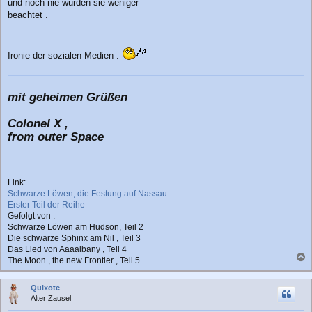
und noch nie wurden sie weniger
beachtet .
Ironie der sozialen Medien .
mit geheimen Grüßen
Colonel X ,
from outer Space
Link:
Schwarze Löwen, die Festung auf Nassau
Erster Teil der Reihe
Gefolgt von :
Schwarze Löwen am Hudson, Teil 2
Die schwarze Sphinx am Nil , Teil 3
Das Lied von Aaaalbany , Teil 4
The Moon , the new Frontier , Teil 5
a
c
Quixote
h
Alter Zausel
o