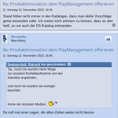
b
Re: Produktinnovation dem PlayManagement offerieren
e
n
B
Sonntag 12. November 2023, 16:34
e
Stand früher nicht immer in den Katalogen, dass man derlei Vorschläge
i
gerne einsenden solle. Ich meine mich erinnern zu können, dass es dort
t
r
hieß, so sei auch der DS-Katalog entstanden.
a
a
g
c
5th.cavalry
h
Maxi-Klicky
o
b
Re: Produktinnovation dem PlayManagement offerieren
e
n
B
Sonntag 12. November 2023, 16:45
e
i
Seamarshall_Rotrock
hat geschrieben:
t
Tja , noch nie wurden mehr Wege
r
zur sozialen Kontaktaufnahme von der
a
Industrie angeboten ,
g
und noch nie wurden sie weniger
beachtet .
Ironie der sozialen Medien .
Da soll mal einer sagen, die alten Zeiten waren nicht besser.