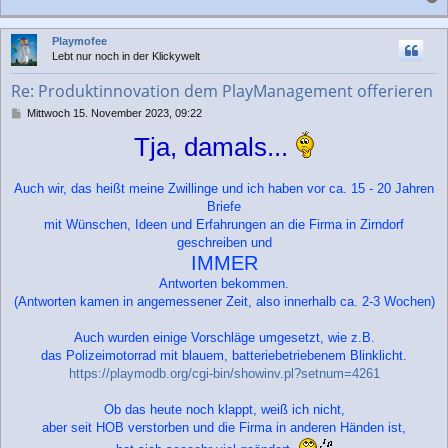
a
r
a
c
Playmofee
g
h
Lebt nur noch in der Klickywelt
o
b
Re: Produktinnovation dem PlayManagement offerieren
e
n
B
Mittwoch 15. November 2023, 09:22
e
Tja, damals...
i
t
r
Auch wir, das heißt meine Zwillinge und ich haben vor ca. 15 - 20 Jahren
a
g
Briefe
mit Wünschen, Ideen und Erfahrungen an die Firma in Zirndorf
geschreiben und
IMMER
Antworten bekommen.
(Antworten kamen in angemessener Zeit, also innerhalb ca. 2-3 Wochen)
Auch wurden einige Vorschläge umgesetzt, wie z.B.
das Polizeimotorrad mit blauem, batteriebetriebenem Blinklicht.
https://playmodb.org/cgi-bin/showinv.pl?setnum=4261
Ob das heute noch klappt, weiß ich nicht,
aber seit HOB verstorben und die Firma in anderen Händen ist,