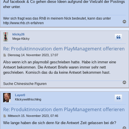
r
Auf facebook & Co gehen diese Ideen aufgrund der Vielzahl der Postings
a
eher unter.
g
Wer sich fragt was das RhB in meinem Nick bedeutet, kann das unter
http://www.rhb.ch erfahren
a
c
klicky26
h
Mega-Klicky
o
b
Re: Produktinnovation dem PlayManagement offerieren
e
n
B
Dienstag 14. November 2023, 17:07
e
Also wenn ich an playmobil geschrieben hatte. Habe ich immer eine
i
Antwort bekommen. Die Antwort Briefe waren immer sehr nett
t
r
geschrieben. Komisch das du da keine Antwort bekommen hast.
a
g
Suche Chinesische Figuren
a
c
Layer0
h
Klickyweltfrischling
o
b
Re: Produktinnovation dem PlayManagement offerieren
e
n
B
Mittwoch 15. November 2023, 07:46
e
Wie lange haben die sich denn für die Antwort Zeit gelassen bei dir?
i
t