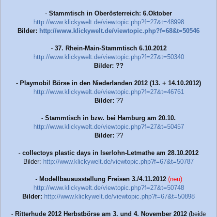
-
Stammtisch in Oberösterreich: 6.Oktober
http://www.klickywelt.de/viewtopic.php?f=27&t=48998
Bilder:
http://www.klickywelt.de/viewtopic.php?f=68&t=50546
-
37. Rhein-Main-Stammtisch 6.10.2012
http://www.klickywelt.de/viewtopic.php?f=27&t=50340
Bilder: ??
-
Playmobil Börse in den Niederlanden 2012 (13. + 14.10.2012)
http://www.klickywelt.de/viewtopic.php?f=27&t=46761
Bilder:
??
-
Stammtisch in bzw. bei Hamburg am 20.10.
http://www.klickywelt.de/viewtopic.php?f=27&t=50457
Bilder:
??
-
collectoys plastic days in Iserlohn-Letmathe am 28.10.2012
Bilder:
http://www.klickywelt.de/viewtopic.php?f=67&t=50787
-
Modellbauausstellung Freisen 3./4.11.2012
(neu)
http://www.klickywelt.de/viewtopic.php?f=27&t=50748
Bilder:
http://www.klickywelt.de/viewtopic.php?f=67&t=50898
-
Ritterhude 2012 Herbstbörse am 3. und 4. November 2012
(beide