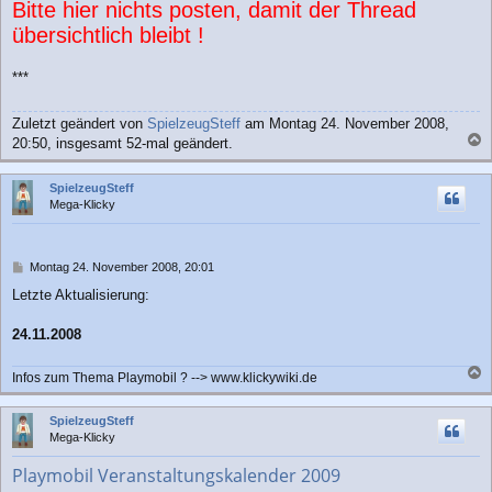
Bitte hier nichts posten, damit der Thread
übersichtlich bleibt !
***
Zuletzt geändert von
SpielzeugSteff
am Montag 24. November 2008,
20:50, insgesamt 52-mal geändert.
a
c
SpielzeugSteff
h
Mega-Klicky
o
b
e
n
B
Montag 24. November 2008, 20:01
e
Letzte Aktualisierung:
i
t
r
24.11.2008
a
g
Infos zum Thema Playmobil ? --> www.klickywiki.de
a
c
SpielzeugSteff
h
Mega-Klicky
o
b
Playmobil Veranstaltungskalender 2009
e