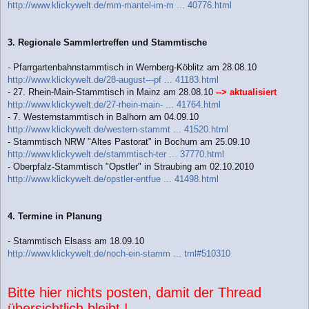
http://www.klickywelt.de/mm-mantel-im-m ... 40776.html
3. Regionale Sammlertreffen und Stammtische
- Pfarrgartenbahnstammtisch in Wernberg-Köblitz am 28.08.10
http://www.klickywelt.de/28-august---pf ... 41183.html
- 27. Rhein-Main-Stammtisch in Mainz am 28.08.10
--> aktualisiert
http://www.klickywelt.de/27-rhein-main- ... 41764.html
- 7. Westernstammtisch in Balhorn am 04.09.10
http://www.klickywelt.de/western-stammt ... 41520.html
- Stammtisch NRW "Altes Pastorat" in Bochum am 25.09.10
http://www.klickywelt.de/stammtisch-ter ... 37770.html
- Oberpfalz-Stammtisch "Opstler" in Straubing am 02.10.2010
http://www.klickywelt.de/opstler-entfue ... 41498.html
4. Termine in Planung
- Stammtisch Elsass am 18.09.10
http://www.klickywelt.de/noch-ein-stamm ... tml#510310
Bitte hier nichts posten, damit der Thread
übersichtlich bleibt !