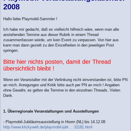
t
2008
r
a
g
Hallo liebe Playmobil-Sammler !
Ich habe mir gedacht, daß es vielleicht hilfreich wäre, wenn man alle
anstehenden Termine aus dieser Rubrik in einem Thread
zusammenfassen würde, um kein Event zu verpassen. Von hier aus
kann man dann gezielt zu den Einzelheiten in den jeweiligen Post
springen.
Bitte hier nichts posten, damit der Thread
übersichtlich bleibt !
Wenn ein Veranstalter mit der Verlinkung nicht einverstanden ist, bitte PN
an mich. Anregungen und Kritik bitte auch per PN an mich ! Angaben
ohne Gewähr, es gelten die Termine in den einzelnen Threads. Vielen
Dank.
1. Überregionale Veranstaltungen und Ausstellungen
- Playmobil-Jubiläumsausstellung in Hoorn (NL) bis 14.12.08
http://www.klickywelt.de/playmobil-jubl ... 31181.html