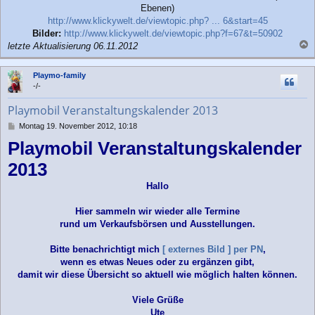
Ebenen)
http://www.klickywelt.de/viewtopic.php? ... 6&start=45
Bilder:
http://www.klickywelt.de/viewtopic.php?f=67&t=50902
letzte Aktualisierung 06.11.2012
a
c
Playmo-family
h
-/-
o
b
Playmobil Veranstaltungskalender 2013
e
n
B
Montag 19. November 2012, 10:18
e
Playmobil Veranstaltungskalender
i
t
2013
r
a
Hallo
g
Hier sammeln wir wieder alle Termine
rund um Verkaufsbörsen und Ausstellungen.
Bitte benachrichtigt mich
[ externes Bild ]
per PN
,
wenn es etwas Neues oder zu ergänzen gibt,
damit wir diese Übersicht so aktuell wie möglich halten können.
Viele Grüße
Ute