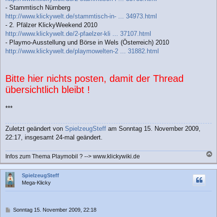
- Stammtisch Nürnberg
http://www.klickywelt.de/stammtisch-in- ... 34973.html
- 2. Pfälzer KlickyWeekend 2010
http://www.klickywelt.de/2-pfaelzer-kli ... 37107.html
- Playmo-Ausstellung und Börse in Wels (Österreich) 2010
http://www.klickywelt.de/playmowelten-2 ... 31882.html
Bitte hier nichts posten, damit der Thread
übersichtlich bleibt !
***
Zuletzt geändert von
SpielzeugSteff
am Sonntag 15. November 2009,
22:17, insgesamt 24-mal geändert.
Infos zum Thema Playmobil ? --> www.klickywiki.de
a
c
SpielzeugSteff
h
Mega-Klicky
o
b
e
n
B
Sonntag 15. November 2009, 22:18
e