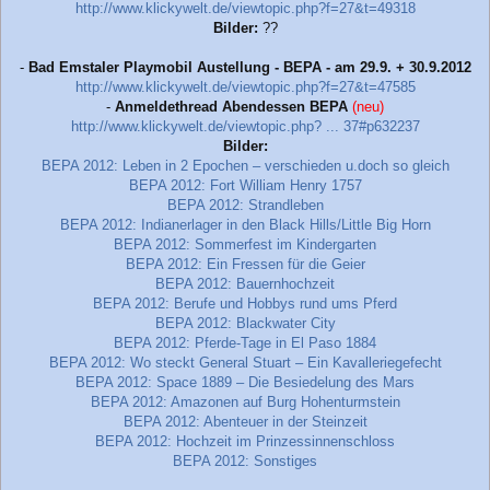
http://www.klickywelt.de/viewtopic.php?f=27&t=49318
Bilder:
??
-
Bad Emstaler Playmobil Austellung - BEPA - am 29.9. + 30.9.2012
http://www.klickywelt.de/viewtopic.php?f=27&t=47585
-
Anmeldethread Abendessen BEPA
(neu)
http://www.klickywelt.de/viewtopic.php? ... 37#p632237
Bilder:
BEPA 2012: Leben in 2 Epochen – verschieden u.doch so gleich
BEPA 2012: Fort William Henry 1757
BEPA 2012: Strandleben
BEPA 2012: Indianerlager in den Black Hills/Little Big Horn
BEPA 2012: Sommerfest im Kindergarten
BEPA 2012: Ein Fressen für die Geier
BEPA 2012: Bauernhochzeit
BEPA 2012: Berufe und Hobbys rund ums Pferd
BEPA 2012: Blackwater City
BEPA 2012: Pferde-Tage in El Paso 1884
BEPA 2012: Wo steckt General Stuart – Ein Kavalleriegefecht
BEPA 2012: Space 1889 – Die Besiedelung des Mars
BEPA 2012: Amazonen auf Burg Hohenturmstein
BEPA 2012: Abenteuer in der Steinzeit
BEPA 2012: Hochzeit im Prinzessinnenschloss
BEPA 2012: Sonstiges