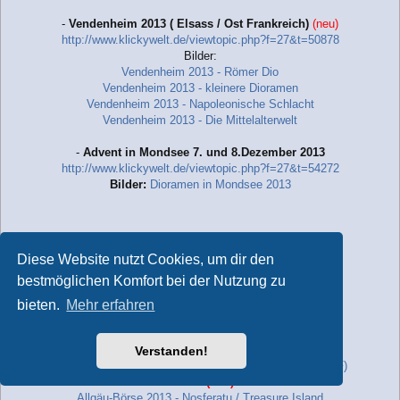
-
Vendenheim 2013 ( Elsass / Ost Frankreich)
(neu)
http://www.klickywelt.de/viewtopic.php?f=27&t=50878
Bilder:
Vendenheim 2013 - Römer Dio
Vendenheim 2013 - kleinere Dioramen
Vendenheim 2013 - Napoleonische Schlacht
Vendenheim 2013 - Die Mittelalterwelt
-
Advent in Mondsee 7. und 8.Dezember 2013
http://www.klickywelt.de/viewtopic.php?f=27&t=54272
Bilder:
Dioramen in Mondsee 2013
2. Tausch- und Kaufbörsen
Diese Website nutzt Cookies, um dir den
bestmöglichen Komfort bei der Nutzung zu
-
Herbstbörse OHZ 2./3. November 2013
http://www.klickywelt.de/viewtopic.php?f=27&t=52447
bieten.
Mehr erfahren
-
1. Allgäuer Playmobilbörse 2. + 3. November 2013
http://www.klickywelt.de/viewtopic.php?f=27&t=53534
Verstanden!
Allgäu-Börse Anmeldung zum Weißwurstfrühstück(WWF)
Bilder:
(neu)
Allgäu-Börse 2013 - Nosferatu / Treasure Island