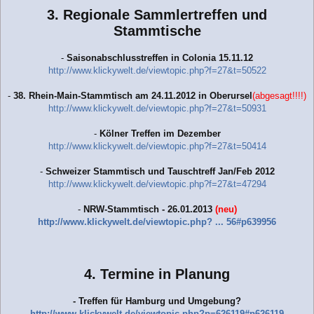
3. Regionale Sammlertreffen und
Stammtische
-
Saisonabschlusstreffen in Colonia 15.11.12
http://www.klickywelt.de/viewtopic.php?f=27&t=50522
-
38. Rhein-Main-Stammtisch am 24.11.2012 in Oberursel
(abgesagt!!!!)
http://www.klickywelt.de/viewtopic.php?f=27&t=50931
-
Kölner Treffen im Dezember
http://www.klickywelt.de/viewtopic.php?f=27&t=50414
-
Schweizer Stammtisch und Tauschtreff Jan/Feb 2012
http://www.klickywelt.de/viewtopic.php?f=27&t=47294
-
NRW-Stammtisch - 26.01.20
13
(neu)
http://www.klickywelt.de/viewtopic.php? ... 56#p639956
4. Termine in Planung
-
Treffen für Hamburg und Umgebung?
http://www.klickywelt.de/viewtopic.php?p=626119#p626119