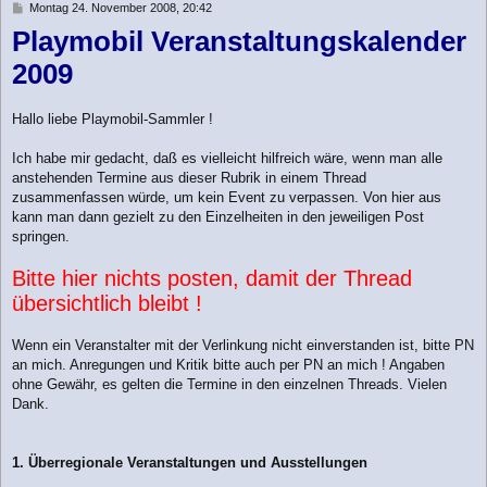
n
B
Montag 24. November 2008, 20:42
e
Playmobil Veranstaltungskalender
i
t
2009
r
a
g
Hallo liebe Playmobil-Sammler !
Ich habe mir gedacht, daß es vielleicht hilfreich wäre, wenn man alle
anstehenden Termine aus dieser Rubrik in einem Thread
zusammenfassen würde, um kein Event zu verpassen. Von hier aus
kann man dann gezielt zu den Einzelheiten in den jeweiligen Post
springen.
Bitte hier nichts posten, damit der Thread
übersichtlich bleibt !
Wenn ein Veranstalter mit der Verlinkung nicht einverstanden ist, bitte PN
an mich. Anregungen und Kritik bitte auch per PN an mich ! Angaben
ohne Gewähr, es gelten die Termine in den einzelnen Threads. Vielen
Dank.
1. Überregionale Veranstaltungen und Ausstellungen