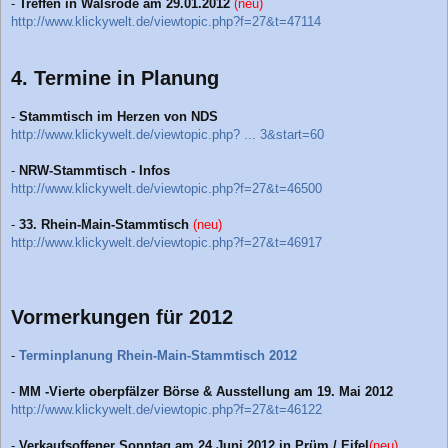
-
Treffen in Walsrode am 29.01.2012
(neu)
http://www.klickywelt.de/viewtopic.php?f=27&t=47114
4. Termine in Planung
-
Stammtisch im Herzen von NDS
http://www.klickywelt.de/viewtopic.php? ... 3&start=60
-
NRW-Stammtisch - Infos
http://www.klickywelt.de/viewtopic.php?f=27&t=46500
-
33. Rhein-Main-Stammtisch
(neu)
http://www.klickywelt.de/viewtopic.php?f=27&t=46917
Vormerkungen für 2012
-
Terminplanung Rhein-Main-Stammtisch 2012
-
MM -Vierte oberpfälzer Börse & Ausstellung am 19. Mai 2012
http://www.klickywelt.de/viewtopic.php?f=27&t=46122
-
Verkaufsoffener Sonntag am 24.Juni 2012 in Prüm / Eifel
(neu)