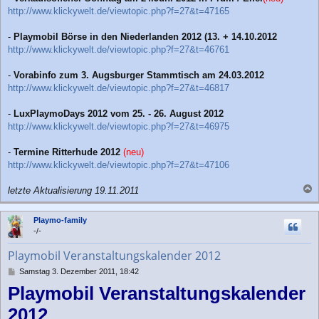
http://www.klickywelt.de/viewtopic.php?f=27&t=47165
-
Playmobil Börse in den Niederlanden 2012 (13. + 14.10.2012
http://www.klickywelt.de/viewtopic.php?f=27&t=46761
-
Vorabinfo zum 3. Augsburger Stammtisch am 24.03.2012
http://www.klickywelt.de/viewtopic.php?f=27&t=46817
-
LuxPlaymoDays 2012 vom 25. - 26. August 2012
http://www.klickywelt.de/viewtopic.php?f=27&t=46975
-
Termine Ritterhude 2012
(neu)
http://www.klickywelt.de/viewtopic.php?f=27&t=47106
letzte Aktualisierung 19.11.2011
a
c
Playmo-family
h
-/-
o
b
Playmobil Veranstaltungskalender 2012
e
n
B
Samstag 3. Dezember 2011, 18:42
e
Playmobil Veranstaltungskalender
i
t
2012
r