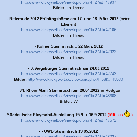
http://www.klickywelt.de/viewtopic.php?f=27&t=47937
Bilder:
im Thread
-
Ritterhude 2012 Frühlingsbörse am 17. und 18. März 2012
(beide
Ebenen)
http://www.klickywelt.de/viewtopic.php?f=27&t=47106
Bilder:
im Thread
-
Kölner Stammtisch... 22.März 2012
http://www.klickywelt.de/viewtopic.php?f=27&t=47922
Bilder:
im Thread
-
3. Augsburger Stammtisch am 24.03.2012
http://www.klickywelt.de/viewtopic.php?f=27&t=47743
Bilder:
http://www.klickywelt.de/viewtopic.php?f=68&t=48530
-
34. Rhein-Main-Stammtisch am 28.04.2012 in Rodgau
http://www.klickywelt.de/viewtopic.php?f=27&t=48608
Bilder:
??
-
Süddeutsche Playmobil-Austellung 15.9. + 16.9.2012
(fällt aus
)
http://www.klickywelt.de/viewtopic.php?f=27&t=47572
- -
OWL-Stammtisch 19.05.2012
http://www.klickywelt.de/viewtopic.php?f=27&t=48027