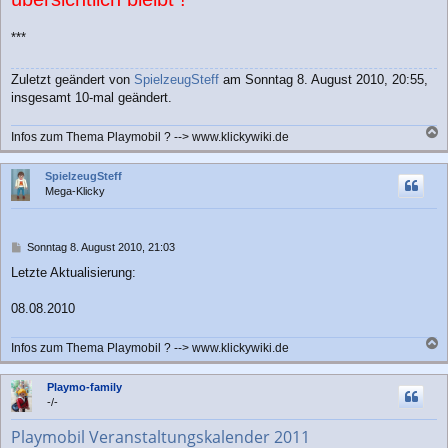
***
Zuletzt geändert von
SpielzeugSteff
am Sonntag 8. August 2010, 20:55,
insgesamt 10-mal geändert.
Infos zum Thema Playmobil ? --> www.klickywiki.de
a
c
SpielzeugSteff
h
Mega-Klicky
o
b
e
n
B
Sonntag 8. August 2010, 21:03
e
Letzte Aktualisierung:
i
t
r
08.08.2010
a
g
Infos zum Thema Playmobil ? --> www.klickywiki.de
a
c
Playmo-family
h
-/-
o
b
Playmobil Veranstaltungskalender 2011
e