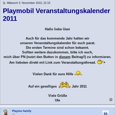
n
B
Mittwoch 3. November 2010, 22:15
e
Playmobil Veranstaltungskalender
i
t
2011
r
a
g
Hallo liebe User
Auch für das kommende Jahr halten wir
unseren Veranstaltungskalender für euch parat.
Die ersten Termine sind schon bekannt.
Sollten weitere dazukommen, bitte ich euch,
mich über PN (nutzt den Button in
diesem
Beitrag!!) zu informieren.
Am liebsten direkt mit Link zum Veranstaltungsthread.
Vielen Dank für eure Hilfe
Auf ein geselliges
Jahr 2011
Viele Grüße
Ute
a
c
Playmo-family
h
-/-