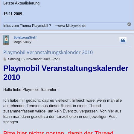
Letzte Aktualisierung:
i
t
r
15.11.2009
a
g
Infos zum Thema Playmobil ? --> www.klickywiki.de
a
c
SpielzeugSteff
h
Mega-Klicky
o
b
Playmobil Veranstaltungskalender 2010
e
n
B
Sonntag 15. November 2009, 22:20
e
Playmobil Veranstaltungskalender
i
t
2010
r
a
g
Hallo liebe Playmobil-Sammler !
Ich habe mir gedacht, daß es vielleicht hilfreich wäre, wenn man alle
anstehenden Termine aus dieser Rubrik in einem Thread
zusammenfassen würde, um kein Event zu verpassen. Von hier aus
kann man dann gezielt zu den Einzelheiten in den jeweiligen Post
springen.
Bitte hier nichts posten, damit der Thread