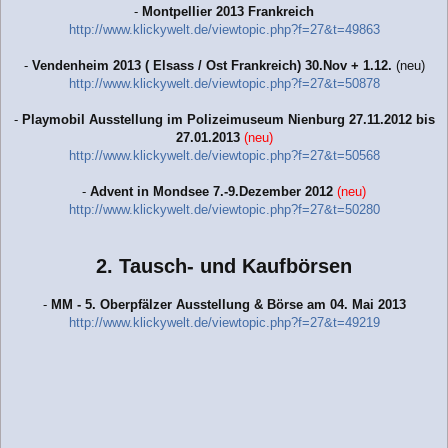
-
Montpellier 2013 Frankreich
http://www.klickywelt.de/viewtopic.php?f=27&t=49863
-
Vendenheim 2013 ( Elsass / Ost Frankreich) 30.Nov + 1.12.
(neu)
http://www.klickywelt.de/viewtopic.php?f=27&t=50878
-
Playmobil Ausstellung im Polizeimuseum Nienburg 27.11.2012 bis
27.01.2013
(neu)
http://www.klickywelt.de/viewtopic.php?f=27&t=50568
-
Advent in Mondsee 7.-9.Dezember 2012
(neu)
http://www.klickywelt.de/viewtopic.php?f=27&t=50280
2. Tausch- und Kaufbörsen
-
MM - 5. Oberpfälzer Ausstellung & Börse am 04. Mai 2013
http://www.klickywelt.de/viewtopic.php?f=27&t=49219