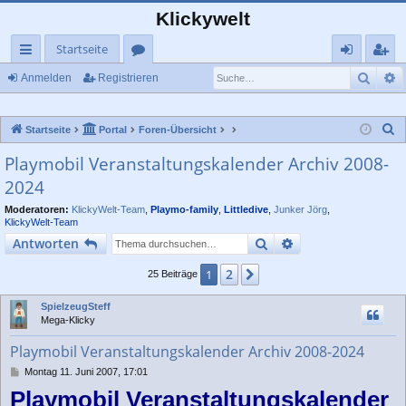
Klickywelt
Startseite
Such
E
ch
or
n
eg
Anmelden
Registrieren
ne
en
m
ist
S
Startseite
Portal
Foren-Übersicht
llz
el
rie
u
Playmobil Veranstaltungskalender Archiv 2008-
ug
de
re
c
2024
rif
n
n
h
e
Moderatoren:
KlickyWelt-Team
,
Playmo-family
,
Littledive
,
Junker Jörg
,
f
KlickyWelt-Team
Suche
Erweiterte Suche
Antworten
2
1
Nächste
25 Beiträge
SpielzeugSteff
Mega-Klicky
Playmobil Veranstaltungskalender Archiv 2008-2024
B
Montag 11. Juni 2007, 17:01
e
Playmobil Veranstaltungskalender
i