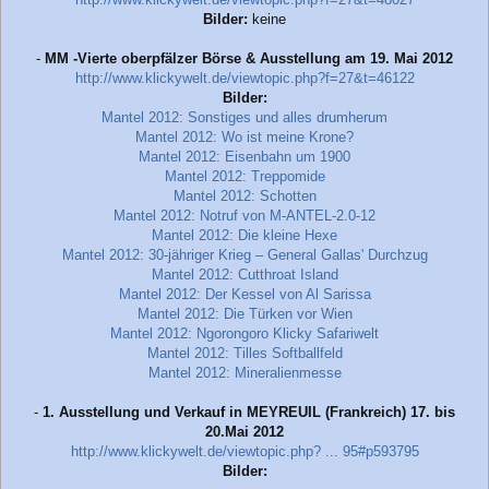
Bilder:
keine
-
MM -Vierte oberpfälzer Börse & Ausstellung am 19. Mai 2012
http://www.klickywelt.de/viewtopic.php?f=27&t=46122
Bilder:
Mantel 2012: Sonstiges und alles drumherum
Mantel 2012: Wo ist meine Krone?
Mantel 2012: Eisenbahn um 1900
Mantel 2012: Treppomide
Mantel 2012: Schotten
Mantel 2012: Notruf von M-ANTEL-2.0-12
Mantel 2012: Die kleine Hexe
Mantel 2012: 30-jähriger Krieg – General Gallas' Durchzug
Mantel 2012: Cutthroat Island
Mantel 2012: Der Kessel von Al Sarissa
Mantel 2012: Die Türken vor Wien
Mantel 2012: Ngorongoro Klicky Safariwelt
Mantel 2012: Tilles Softballfeld
Mantel 2012: Mineralienmesse
-
1. Ausstellung und Verkauf in MEYREUIL (Frankreich) 17. bis
20.Mai 2012
http://www.klickywelt.de/viewtopic.php? ... 95#p593795
Bilder: