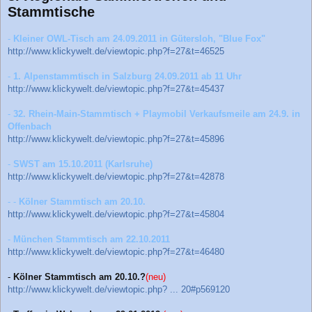
Stammtische
-
Kleiner OWL-Tisch am 24.09.2011 in Gütersloh, "Blue Fox"
http://www.klickywelt.de/viewtopic.php?f=27&t=46525
-
1. Alpenstammtisch in Salzburg 24.09.2011 ab 11 Uhr
http://www.klickywelt.de/viewtopic.php?f=27&t=45437
-
32. Rhein-Main-Stammtisch + Playmobil Verkaufsmeile am 24.9. in
Offenbach
http://www.klickywelt.de/viewtopic.php?f=27&t=45896
-
SWST am 15.10.2011 (Karlsruhe)
http://www.klickywelt.de/viewtopic.php?f=27&t=42878
- -
Kölner Stammtisch am 20.10.
http://www.klickywelt.de/viewtopic.php?f=27&t=45804
-
München Stammtisch am 22.10.2011
http://www.klickywelt.de/viewtopic.php?f=27&t=46480
-
Kölner Stammtisch am 20.10.?
(neu)
http://www.klickywelt.de/viewtopic.php? ... 20#p569120