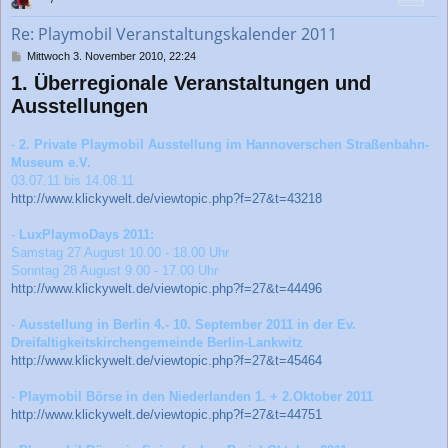
o
b
Re: Playmobil Veranstaltungskalender 2011
e
n
B
Mittwoch 3. November 2010, 22:24
e
1. Überregionale Veranstaltungen und
i
t
Ausstellungen
r
a
-
2. Private Playmobil Ausstellung im Hannoverschen Straßenbahn-
g
Museum e.V.
03.07.11 bis 14.08.11
http://www.klickywelt.de/viewtopic.php?f=27&t=43218
-
LuxPlaymoDays 2011:
Samstag 27 August 10.00 - 18.00 Uhr
Sonntag 28 August 9.00 - 17.00 Uhr
http://www.klickywelt.de/viewtopic.php?f=27&t=44496
-
Ausstellung in Berlin 4.- 10. September 2011 in der Ev.
Dreifaltigkeitskirchengemeinde Berlin-Lankwitz
http://www.klickywelt.de/viewtopic.php?f=27&t=45464
-
Playmobil Börse in den Niederlanden 1. + 2.Oktober 2011
http://www.klickywelt.de/viewtopic.php?f=27&t=44751