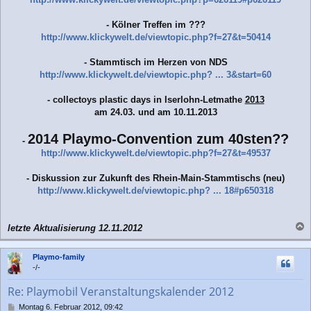
-
Kölner Treffen im ???
http://www.klickywelt.de/viewtopic.php?f=27&t=50414
-
Stammtisch im Herzen von NDS
http://www.klickywelt.de/viewtopic.php? ... 3&start=60
-
collectoys plastic days in Iserlohn-Letmathe
2013
am 24.03. und am 10.11.2013
2014 Playmo-Convention zum 40sten??
-
http://www.klickywelt.de/viewtopic.php?f=27&t=49537
-
Diskussion zur Zukunft des Rhein-Main-Stammtischs
(neu)
http://www.klickywelt.de/viewtopic.php? ... 18#p650318
letzte Aktualisierung 12.11.2012
a
c
Playmo-family
h
-/-
o
b
Re: Playmobil Veranstaltungskalender 2012
e
n
B
Montag 6. Februar 2012, 09:42