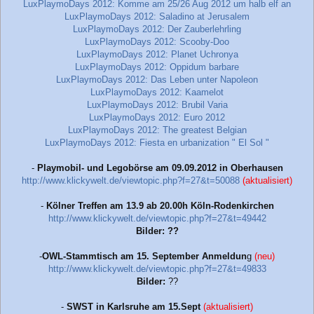
LuxPlaymoDays 2012: Komme am 25/26 Aug 2012 um halb elf an
LuxPlaymoDays 2012: Saladino at Jerusalem
LuxPlaymoDays 2012: Der Zauberlehrling
LuxPlaymoDays 2012: Scooby-Doo
LuxPlaymoDays 2012: Planet Uchronya
LuxPlaymoDays 2012: Oppidum barbare
LuxPlaymoDays 2012: Das Leben unter Napoleon
LuxPlaymoDays 2012: Kaamelot
LuxPlaymoDays 2012: Brubil Varia
LuxPlaymoDays 2012: Euro 2012
LuxPlaymoDays 2012: The greatest Belgian
LuxPlaymoDays 2012: Fiesta en urbanization " El Sol "
-
Playmobil- und Legobörse am 09.09.2012 in Oberhausen
http://www.klickywelt.de/viewtopic.php?f=27&t=50088
(aktualisiert)
-
Kölner Treffen am 13.9 ab 20.00h Köln-Rodenkirchen
http://www.klickywelt.de/viewtopic.php?f=27&t=49442
Bilder: ??
-
OWL-Stammtisch am 15. September Anmeldun
g
(neu)
http://www.klickywelt.de/viewtopic.php?f=27&t=49833
Bilder:
??
-
SWST in Karlsruhe am 15.Sept
(aktualisiert)