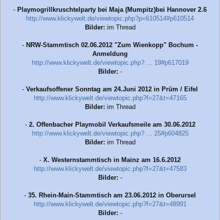
-
Playmogrillkruschtelparty bei Maja (Mumpitz)bei Hannover 2.6
http://www.klickywelt.de/viewtopic.php?p=610514#p610514
Bilder:
im Thread
-
NRW-Stammtisch 02.06.2012 "Zum Wienkopp" Bochum -
Anmeldung
http://www.klickywelt.de/viewtopic.php? ... 19#p617019
Bilder:
-
-
Verkaufsoffener Sonntag am 24.Juni 2012 in Prüm / Eifel
http://www.klickywelt.de/viewtopic.php?f=27&t=47165
Bilder:
im Thread
-
2. Offenbacher Playmobil Verkaufsmeile am 30.06.2012
http://www.klickywelt.de/viewtopic.php? ... 25#p604825
Bilder:
im Thread
-
X. Westernstammtisch in Mainz am 16.6.2012
http://www.klickywelt.de/viewtopic.php?f=27&t=47583
Bilder:
-
-
35. Rhein-Main-Stammtisch am 23.06.2012 in Oberursel
http://www.klickywelt.de/viewtopic.php?f=27&t=48991
Bilder:
-