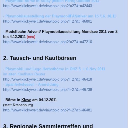
-
Playmobil Börse in Soisy (neben Paris) Oktober 2011
http://www.klickywelt.de/viewtopic.php?f=27&t=42443
-
Playmobilausstellung der PlaymobilFANatiker am 15./16. 10.11
http://www.klickywelt.de/viewtopic.php?f=27&t=46801
-
Modellbahn-Advent/ Playmobilausstellung Mondsee 2011 von 2.
bis 4.12.2011
(neu)
http://www.klickywelt.de/viewtopic.php?f=27&t=47210
2. Tausch- und Kaufbörsen
-
Playmobil und Lego Herbstbörse in OHZ 5. + 6.Nov 2011
im alten Kaufhaus Reuter
http://www.klickywelt.de/viewtopic.php?f=27&t=46418
-
Spanferkelessen - Anmeldung
http://www.klickywelt.de/viewtopic.php?f=27&t=46739
-
Börse in
Kleve
am 04.12.2011
(statt Kranenburg)
http://www.klickywelt.de/viewtopic.php?f=27&t=46481
3. Regionale Sammlertreffen und