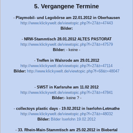
e
5. Vergangene Termine
i
t
r
-
Playmobil- und Legobörse am 22.01.2012 in Oberhausen
a
http://www.klickywelt.de/viewtopic.php?f=27&t=47443
g
Bilder:
-
NRW-Stammtisch 28.01.2012 ALTES PASTORAT
http://www.klickywelt.de/viewtopic.php?f=27&t=47579
Bilder:
- keine -
-
Treffen in Walsrode am 29.01.2012
http://www.klickywelt.de/viewtopic.php?f=27&t=47114
Bilder:
http://www.klickywelt.de/viewtopic.php?f=68&t=48047
-
SWST in Karlsruhe am 11.02 2012
http://www.klickywelt.de/viewtopic.php?f=27&t=47841
Bilder:
- keine ? -
-
collectoys plastic days - 19.02.2012 in Iserlohn-Letmathe
http://www.klickywelt.de/viewtopic.php?f=27&t=48032
Bilder:
Bilder Iserlohn 19.02.2012
-
33. Rhein-Main-Stammtisch am 25.02.2012 in Biebertal