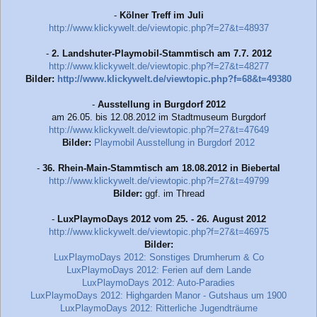
-
Kölner Treff im Juli
http://www.klickywelt.de/viewtopic.php?f=27&t=48937
-
2. Landshuter-Playmobil-Stammtisch am 7.7. 2012
http://www.klickywelt.de/viewtopic.php?f=27&t=48277
Bilder:
http://www.klickywelt.de/viewtopic.php?f=68&t=49380
-
Ausstellung in Burgdorf 2012
am 26.05. bis 12.08.2012 im Stadtmuseum Burgdorf
http://www.klickywelt.de/viewtopic.php?f=27&t=47649
Bilder:
Playmobil Ausstellung in Burgdorf 2012
-
36. Rhein-Main-Stammtisch am 18.08.2012 in Biebertal
http://www.klickywelt.de/viewtopic.php?f=27&t=49799
Bilder:
ggf. im Thread
-
LuxPlaymoDays 2012 vom 25. - 26. August 2012
http://www.klickywelt.de/viewtopic.php?f=27&t=46975
Bilder:
LuxPlaymoDays 2012: Sonstiges Drumherum & Co
LuxPlaymoDays 2012: Ferien auf dem Lande
LuxPlaymoDays 2012: Auto-Paradies
LuxPlaymoDays 2012: Highgarden Manor - Gutshaus um 1900
LuxPlaymoDays 2012: Ritterliche Jugendträume