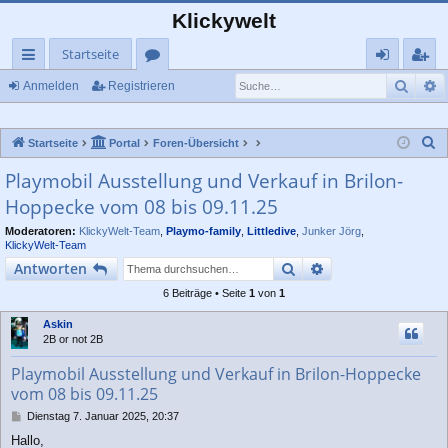
Klickywelt
Startseite
Such
E
ch
or
n
eg
Anmelden
Registrieren
ne
en
m
ist
S
Startseite
Portal
Foren-Übersicht
llz
el
rie
u
Playmobil Ausstellung und Verkauf in Brilon-
ug
de
re
c
Hoppecke vom 08 bis 09.11.25
rif
n
n
h
e
Moderatoren:
KlickyWelt-Team
,
Playmo-family
,
Littledive
,
Junker Jörg
,
f
KlickyWelt-Team
Suche
Erweiterte Suche
Antworten
6 Beiträge • Seite
1
von
1
Askin
2B or not 2B
Playmobil Ausstellung und Verkauf in Brilon-Hoppecke
vom 08 bis 09.11.25
B
Dienstag 7. Januar 2025, 20:37
e
Hallo,
i