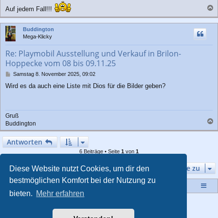
Auf jedem Fall!!!
a
c
Buddington
h
Mega-Klicky
o
b
Re: Playmobil Ausstellung und Verkauf in Brilon-
e
Hoppecke vom 08 bis 09.11.25
n
B
Samstag 8. November 2025, 09:02
e
Wird es da auch eine Liste mit Dios für die Bilder geben?
i
t
r
a
Gruß
g
Buddington
a
c
Antworten
h
6 Beiträge • Seite
1
von
1
o
b
Gehe zu
e
Diese Website nutzt Cookies, um dir den
n
bestmöglichen Komfort bei der Nutzung zu
Startseite
Portal
Foren-Übersicht
bieten.
Mehr erfahren
Powered by
phpBB
® Forum Software © phpBB Limited
Style von
Arty
- Aktualisieren phpBB 3.2 von MrGaby