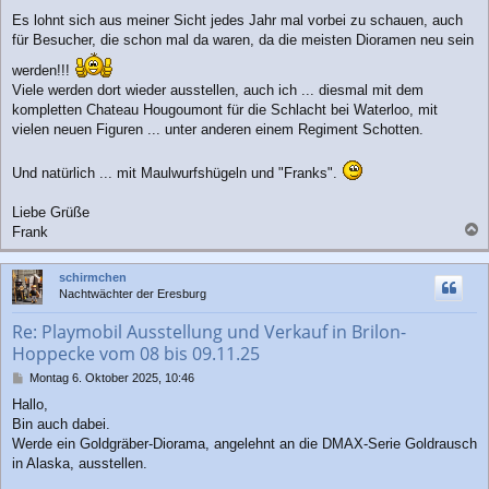
Es lohnt sich aus meiner Sicht jedes Jahr mal vorbei zu schauen, auch
für Besucher, die schon mal da waren, da die meisten Dioramen neu sein
werden!!!
Viele werden dort wieder ausstellen, auch ich ... diesmal mit dem
kompletten Chateau Hougoumont für die Schlacht bei Waterloo, mit
vielen neuen Figuren ... unter anderen einem Regiment Schotten.
Und natürlich ... mit Maulwurfshügeln und "Franks".
Liebe Grüße
Frank
a
c
schirmchen
h
Nachtwächter der Eresburg
o
b
Re: Playmobil Ausstellung und Verkauf in Brilon-
e
Hoppecke vom 08 bis 09.11.25
n
B
Montag 6. Oktober 2025, 10:46
e
Hallo,
i
Bin auch dabei.
t
r
Werde ein Goldgräber-Diorama, angelehnt an die DMAX-Serie Goldrausch
a
in Alaska, ausstellen.
g