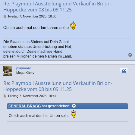
Re: Playmobil Ausstellung und Verkauf in Brilon-
e
Hoppecke vom 08 bis 09.11.25
n
B
Freitag 7. November 2025, 18:36
e
i
Ob ich auch mal dort hin fahren sollte
t
r
a
Die Staaten des Südens auf Dein Gebot
g
erhoben sich aus Unterdrückung und Not,
geleitet durch Deine mächtige Hand,
preisen Millionen deinen Namen im Land.
a
c
playmore
h
Mega-Klicky
o
b
Re: Playmobil Ausstellung und Verkauf in Brilon-
e
Hoppecke vom 08 bis 09.11.25
n
B
Freitag 7. November 2025, 18:44
e
i
GENERAL BRAGG
hat geschrieben:
t
r
Ob ich auch mal dort hin fahren sollte
a
g