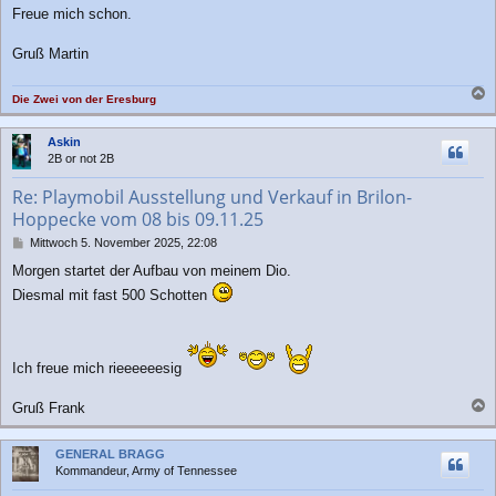
Freue mich schon.
Gruß Martin
Die Zwei von der Eresburg
a
c
Askin
h
2B or not 2B
o
b
Re: Playmobil Ausstellung und Verkauf in Brilon-
e
Hoppecke vom 08 bis 09.11.25
n
B
Mittwoch 5. November 2025, 22:08
e
Morgen startet der Aufbau von meinem Dio.
i
t
Diesmal mit fast 500 Schotten
r
a
g
Ich freue mich rieeeeeesig
Gruß Frank
a
c
GENERAL BRAGG
h
Kommandeur, Army of Tennessee
o
b