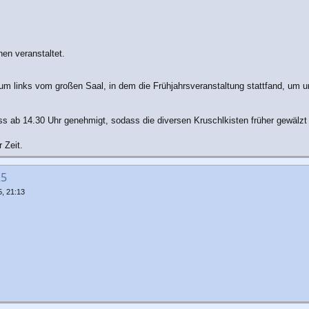
en veranstaltet.
m links vom großen Saal, in dem die Frühjahrsveranstaltung stattfand, um 
s ab 14.30 Uhr genehmigt, sodass die diversen Kruschlkisten früher gewälz
 Zeit.
25
5, 21:13