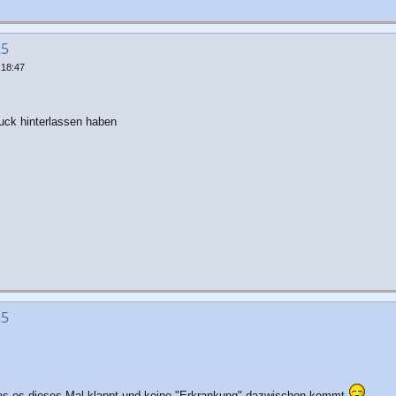
25
 18:47
ruck hinterlassen haben
25
das es dieses Mal klappt und keine "Erkrankung" dazwischen kommt
.