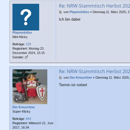
Re: NRW-Stammtisch Herbst 20
B
von
Playmobilize
»
Dienstag 11. März 2025, 2
e
Ich bin dabei
i
t
r
Playmobilize
a
Mini-Klicky
g
Beiträge:
229
Registriert:
Montag 23.
Dezember 2024, 15:15
Gender:
Re: NRW-Stammtisch Herbst 20
B
von
Der Kreuzritter
»
Dienstag 11. März 2025,
e
Termin ist notiert
i
t
r
a
g
Der Kreuzritter
Super-Klicky
Beiträge:
844
Registriert:
Mittwoch 21. Juni
2017, 16:34