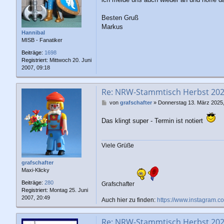
a
g
Besten Gruß
Markus
Hannibal
MISB - Fanatiker
Beiträge:
1698
Registriert:
Mittwoch 20. Juni
2007, 09:18
Re: NRW-Stammtisch Herbst 20
B
von
grafschafter
»
Donnerstag 13. März 2025,
e
i
Das klingt super - Termin ist notiert
t
r
a
Viele Grüße
g
grafschafter
Maxi-Klicky
Beiträge:
280
Grafschafter
Registriert:
Montag 25. Juni
2007, 20:49
Auch hier zu finden:
https://www.instagram.c
Re: NRW-Stammtisch Herbst 20