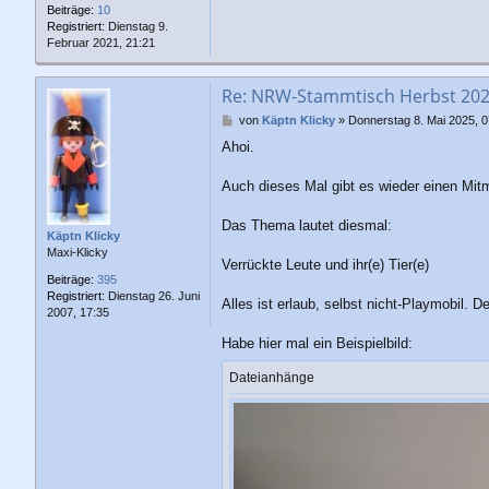
Beiträge:
10
Registriert:
Dienstag 9.
Februar 2021, 21:21
Re: NRW-Stammtisch Herbst 20
B
von
Käptn Klicky
»
Donnerstag 8. Mai 2025, 0
e
Ahoi.
i
t
r
Auch dieses Mal gibt es wieder einen Mit
a
g
Das Thema lautet diesmal:
Käptn Klicky
Maxi-Klicky
Verrückte Leute und ihr(e) Tier(e)
Beiträge:
395
Registriert:
Dienstag 26. Juni
Alles ist erlaub, selbst nicht-Playmobil. D
2007, 17:35
Habe hier mal ein Beispielbild:
Dateianhänge