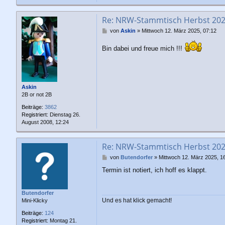
Re: NRW-Stammtisch Herbst 20
B
von
Askin
»
Mittwoch 12. März 2025, 07:12
e
i
Bin dabei und freue mich !!!
t
r
a
g
Askin
2B or not 2B
Beiträge:
3862
Registriert:
Dienstag 26.
August 2008, 12:24
Re: NRW-Stammtisch Herbst 20
B
von
Butendorfer
»
Mittwoch 12. März 2025, 1
e
Termin ist notiert, ich hoff es klappt.
i
t
r
Butendorfer
a
Und es hat klick gemacht!
Mini-Klicky
g
Beiträge:
124
Registriert:
Montag 21.