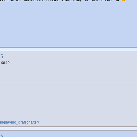
25
 06:19
om/playmo_grafschafter/
25