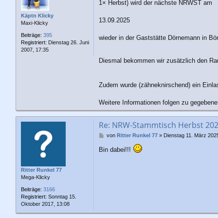
a
1× Herbst) wird der nächste NRWST am
g
Käptn Klicky
13.09.2025
Maxi-Klicky
Beiträge:
395
wieder in der Gaststätte Dörnemann in Bön
Registriert:
Dienstag 26. Juni
2007, 17:35
Diesmal bekommen wir zusätzlich den Rau
Zudem wurde (zähneknirschend) ein Einlas
Weitere Informationen folgen zu gegebener
Re: NRW-Stammtisch Herbst 20
B
von
Ritter Runkel 77
»
Dienstag 11. März 202
e
Bin dabei!!!
i
t
r
Ritter Runkel 77
a
Mega-Klicky
g
Beiträge:
3166
Registriert:
Sonntag 15.
Oktober 2017, 13:08