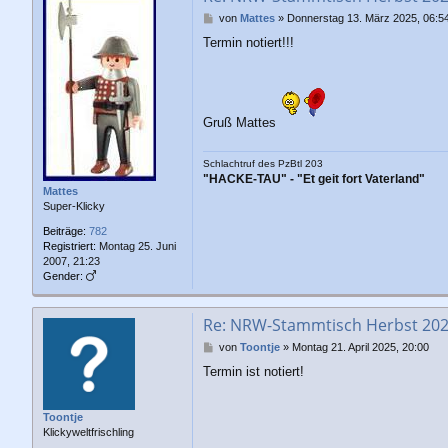
B
von
Mattes
»
Donnerstag 13. März 2025, 06:5
e
Termin notiert!!!
i
t
r
a
g
Gruß Mattes
Schlachtruf des PzBtl 203
"HACKE-TAU" - "Et geit fort Vaterland"
Mattes
Super-Klicky
Beiträge:
782
Registriert:
Montag 25. Juni
2007, 21:23
Gender:
Re: NRW-Stammtisch Herbst 20
B
von
Toontje
»
Montag 21. April 2025, 20:00
e
Termin ist notiert!
i
t
r
Toontje
a
Klickyweltfrischling
g