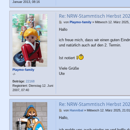
Januar 2013, 08:16
Re: NRW-Stammtisch Herbst 20
B
von
Playmo-family
»
Mittwoch 12. März 2025,
e
Hallo
i
t
r
ich freue mich, dass wir einen guten Eind
a
und natürlich auch auf den 2. Termin.
g
Ist notiert
Viele Grüße
Playmo-family
Ute
-/-
Beiträge:
22168
Registriert:
Dienstag 12. Juni
2007, 07:40
Re: NRW-Stammtisch Herbst 20
B
von
Hannibal
»
Mittwoch 12. März 2025, 21:01
e
Hallo,
i
t
r
ich melde uns auch wieder an und hoffe 