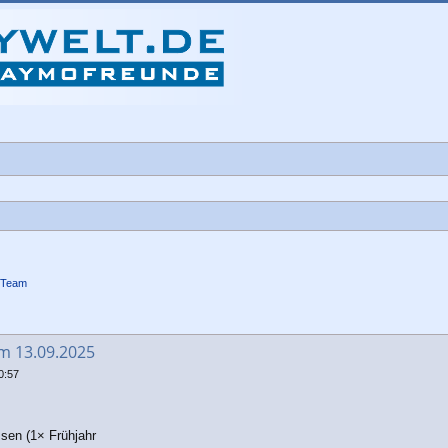
-Team
che
m 13.09.2025
0:57
ssen (1× Frühjahr