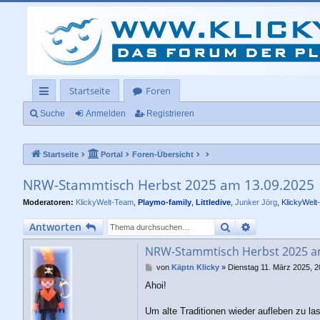
Startseite
Foren
ch
Suche
Anmelden
Registrieren
ne
Startseite
Portal
Foren-Übersicht
llz
ug
NRW-Stammtisch Herbst 2025 am 13.09.2025
rif
Moderatoren:
KlickyWelt-Team
,
Playmo-family
,
Littledive
,
Junker Jörg
,
KlickyWelt
f
Suche
Erweiterte Su
Antworten
NRW-Stammtisch Herbst 2025 a
B
von
Käptn Klicky
»
Dienstag 11. März 2025, 2
e
Ahoi!
i
t
r
Um alte Traditionen wieder aufleben zu la