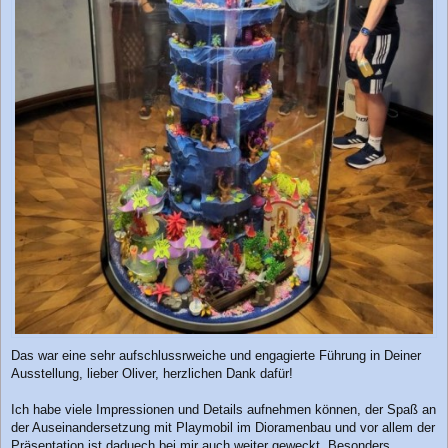
Das war eine sehr aufschlussrweiche und engagierte Führung in Deiner
Ausstellung, lieber Oliver, herzlichen Dank dafür!
Ich habe viele Impressionen und Details aufnehmen können, der Spaß an
der Auseinandersetzung mit Playmobil im Dioramenbau und vor allem der
Präsentation ist daduech bei mir auch weiter geweckt. Besonders