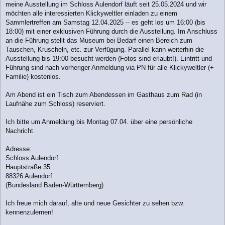
r
meine Ausstellung im Schloss Aulendorf läuft seit 25.05.2024 und wir
a
möchten alle interessierten Klickyweltler einladen zu einem
g
Sammlertreffen am Samstag 12.04.2025 -- es geht los um 16:00 (bis
18:00) mit einer exklusiven Führung durch die Ausstellung. Im Anschluss
an die Führung stellt das Museum bei Bedarf einen Bereich zum
Tauschen, Kruscheln, etc. zur Verfügung. Parallel kann weiterhin die
Ausstellung bis 19:00 besucht werden (Fotos sind erlaubt!). Eintritt und
Führung sind nach vorheriger Anmeldung via PN für alle Klickyweltler (+
Familie) kostenlos.
Am Abend ist ein Tisch zum Abendessen im Gasthaus zum Rad (in
Laufnähe zum Schloss) reserviert.
Ich bitte um Anmeldung bis Montag 07.04. über eine persönliche
Nachricht.
Adresse:
Schloss Aulendorf
Hauptstraße 35
88326 Aulendorf
(Bundesland Baden-Württemberg)
Ich freue mich darauf, alte und neue Gesichter zu sehen bzw.
kennenzulernen!