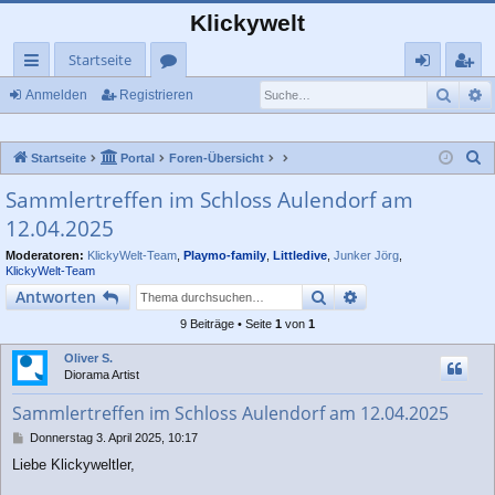
Klickywelt
Startseite
Such
E
ch
or
n
eg
Anmelden
Registrieren
ne
en
m
ist
S
Startseite
Portal
Foren-Übersicht
llz
el
rie
u
Sammlertreffen im Schloss Aulendorf am
ug
de
re
c
12.04.2025
rif
n
n
h
e
Moderatoren:
KlickyWelt-Team
,
Playmo-family
,
Littledive
,
Junker Jörg
,
f
KlickyWelt-Team
Suche
Erweiterte Suche
Antworten
9 Beiträge • Seite
1
von
1
Oliver S.
Diorama Artist
Sammlertreffen im Schloss Aulendorf am 12.04.2025
B
Donnerstag 3. April 2025, 10:17
e
Liebe Klickyweltler,
i
t