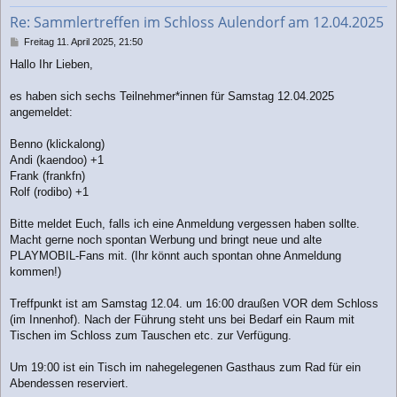
b
Re: Sammlertreffen im Schloss Aulendorf am 12.04.2025
e
n
B
Freitag 11. April 2025, 21:50
e
Hallo Ihr Lieben,
i
t
r
es haben sich sechs Teilnehmer*innen für Samstag 12.04.2025
a
angemeldet:
g
Benno (klickalong)
Andi (kaendoo) +1
Frank (frankfn)
Rolf (rodibo) +1
Bitte meldet Euch, falls ich eine Anmeldung vergessen haben sollte.
Macht gerne noch spontan Werbung und bringt neue und alte
PLAYMOBIL-Fans mit. (Ihr könnt auch spontan ohne Anmeldung
kommen!)
Treffpunkt ist am Samstag 12.04. um 16:00 draußen VOR dem Schloss
(im Innenhof). Nach der Führung steht uns bei Bedarf ein Raum mit
Tischen im Schloss zum Tauschen etc. zur Verfügung.
Um 19:00 ist ein Tisch im nahegelegenen Gasthaus zum Rad für ein
Abendessen reserviert.