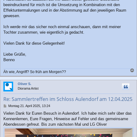
beeindruckend für mich ist die Umsetzung in Kombination mit den
Effektuntermalungen und in der Abstimmung auf den jeweiligen Raum
gewesen.
Ich werde mir das sicher noch einmal anschauen, dann mit meiner
Tochter zusammen, wie eigentlich ja gedacht.
Vielen Dank für diese Gelegenheit!
Liebe Grüße,
Benno
Äh wie, Angriff? So früh am Morgen??
a
c
Oliver S.
h
Diorama Artist
o
b
Re: Sammlertreffen im Schloss Aulendorf am 12.04.2025
e
n
B
Montag 21. April 2025, 13:24
e
Vielen Dank für Euren Besuch in Aulendorf. Ich habe mich sehr über das
i
Kennenlernen, Eure Fragen, Hinweise auf Fehler und das gemeinsame
t
r
Abendessen gefreut. Bis zum nächsten Mal und LG Oliver
a
g