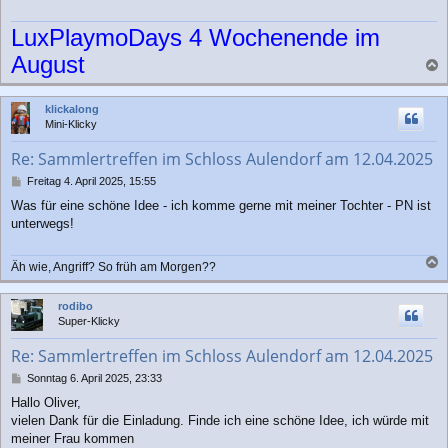
LuxPlaymoDays 4 Wochenende im
August
a
c
klickalong
h
Mini-Klicky
o
b
Re: Sammlertreffen im Schloss Aulendorf am 12.04.2025
e
n
B
Freitag 4. April 2025, 15:55
e
Was für eine schöne Idee - ich komme gerne mit meiner Tochter - PN ist
i
unterwegs!
t
r
a
Äh wie, Angriff? So früh am Morgen??
g
a
c
rodibo
h
Super-Klicky
o
b
Re: Sammlertreffen im Schloss Aulendorf am 12.04.2025
e
n
B
Sonntag 6. April 2025, 23:33
e
Hallo Oliver,
i
vielen Dank für die Einladung. Finde ich eine schöne Idee, ich würde mit
t
r
meiner Frau kommen