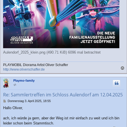
Aulendorf_2025_klein.png (490.71 KiB) 6096 mal betrachtet
PLAYMOBIL Diorama Artist Oliver Schaffer
http://www.oliverschaffer.de
a
c
Playmo-family
h
-/-
o
b
Re: Sammlertreffen im Schloss Aulendorf am 12.04.2025
e
n
B
Donnerstag 3. April 2025, 18:55
e
Hallo Oliver,
i
t
r
ach, ich würde ja gern, aber der Weg ist mir einfach zu weit und ich bin
a
leider schon beim Stammtisch.
g