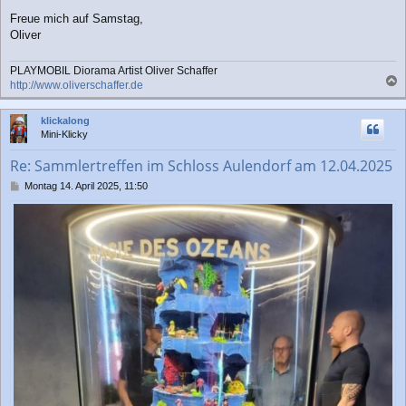
Freue mich auf Samstag,
Oliver
PLAYMOBIL Diorama Artist Oliver Schaffer
http://www.oliverschaffer.de
a
c
klickalong
h
Mini-Klicky
o
b
Re: Sammlertreffen im Schloss Aulendorf am 12.04.2025
e
n
B
Montag 14. April 2025, 11:50
e
i
t
r
a
g