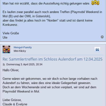
Man hat mir erzählt, dass die Ausstellung richtig gelungen wäre.
Es laufen zwar parallel auch noch andere Treffen (Playmobil Weekend in
Mol (B) und der OWL in Gütersloh),
aber das findet ja alles hoch im "Norden" statt und ist damit keine
Konkurenz.
Viele Grüße
Ute
a
c
Hengel-Family
h
Mini-Klicky
o
b
Re: Sammlertreffen im Schloss Aulendorf am 12.04.2025
e
n
B
Donnerstag 3. April 2025, 20:34
e
Hallo Oliver,
i
t
r
Gerne wären wir gekommen, wo wir doch schon lange vorhaben nach
a
Aulendorf zu fahren, wäre dies eine ideale Gelegenheit gewesen.
g
Doch an dem Wochenende sind wir schon verplant, wir sind auf dem
Playmobil Weekend in Mol.
Liebe Grüsse,
Claude & Evelyne