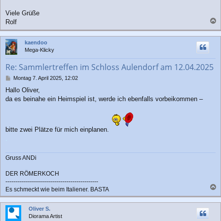
a
g
Viele Grüße
Rolf
a
c
kaendoo
h
Mega-Klicky
o
b
Re: Sammlertreffen im Schloss Aulendorf am 12.04.2025
e
n
B
Montag 7. April 2025, 12:02
e
Hallo Oliver,
i
da es beinahe ein Heimspiel ist, werde ich ebenfalls vorbeikommen –
t
r
a
g
bitte zwei Plätze für mich einplanen.
.
Gruss ANDi
DER RÖMERKOCH
-----------------------------------------------
Es schmeckt wie beim Italiener. BASTA
a
c
Oliver S.
h
Diorama Artist
o