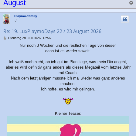
August
a
c
Playmo-family
h
-/-
o
b
Re: 19. LuxPlaymoDays 22 / 23 August 2026
e
n
B
Dienstag 28. Juli 2026, 12:56
e
Nur noch 3 Wochen und die restlichen Tage von dieser,
i
dann ist es wieder soweit.
t
r
a
Ich weiß noch nicht, ob ich gut im Plan liege, was mein Dio angeht,
g
aber es wird definitiv ganz anders als dieses Megateil vom letztes Jahr
mit Coach.
Nach dem letztjährigen musste ich mal wieder was ganz anderes
machen.
Ich hoffe, es wird mir gelingen.
Kleiner Teaser: