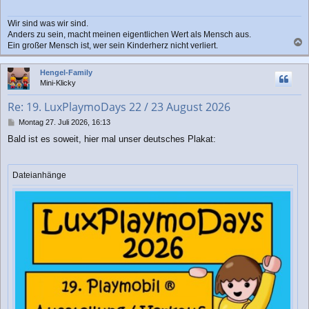
r
a
Wir sind was wir sind.
g
Anders zu sein, macht meinen eigentlichen Wert als Mensch aus.
Ein großer Mensch ist, wer sein Kinderherz nicht verliert.
a
c
Hengel-Family
h
Mini-Klicky
o
b
Re: 19. LuxPlaymoDays 22 / 23 August 2026
e
n
B
Montag 27. Juli 2026, 16:13
e
Bald ist es soweit, hier mal unser deutsches Plakat:
i
t
r
a
Dateianhänge
g