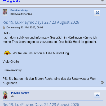
a
c
Frankenklicky
h
Klickyweltfrischling
o
b
Re: 19. LuxPlaymoDays 22 / 23 August 2026
e
n
B
Donnerstag 21. Mai 2026, 06:01
e
Hallo,
i
nach dem schönen und informativ Gespräch in Nördlingen könnte ich
t
r
meine Frau überzeugen es vorzusetzen. Das heißt Hotel ist gebucht.
a
g
Wir freuen uns schon auf die Ausstellung.
Viele Grüße
Frankenklicky
PS. Sie hatten mit den Blüten Recht, sind das der Unterwasser Welt
Kugelbahn.
a
c
Playmo-family
h
-/-
o
b
Re: 19. LuxPlaymoDays 22 / 23 August 2026
e