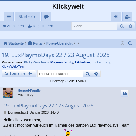
Klickywelt
Startseite
Such
E
ch
or
n
eg
Anmelden
Registrieren
ne
en
m
ist
S
Startseite
Portal
Foren-Übersicht
llz
el
rie
u
19. LuxPlaymoDays 22 / 23 August 2026
ug
de
re
c
Moderatoren:
KlickyWelt-Team
,
Playmo-family
,
Littledive
,
Junker Jörg
,
rif
n
n
h
KlickyWelt-Team
e
f
Suche
Erweiterte Suche
Antworten
7 Beiträge • Seite
1
von
1
Hengel-Family
Mini-Klicky
19. LuxPlaymoDays 22 / 23 August 2026
B
Donnerstag 1. Januar 2026, 14:40
e
Hallo alle zusammen,
i
Zu erst möchten wir euch im Namen des ganzen LuxPlaymoDays Team
t
r
a