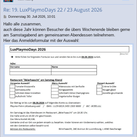
o
b
Re: 19. LuxPlaymoDays 22 / 23 August 2026
e
n
B
Donnerstag 30. Juli 2026, 10:01
e
Hallo alle zusammen,
i
auch diese Jahr können Besucher die übers Wochenende bleiben gerne
t
r
am Samstagabend am gemeinsamen Abendessen teilnehmem.
a
Hier das Anmeldeformular mit der Auswahl:
g