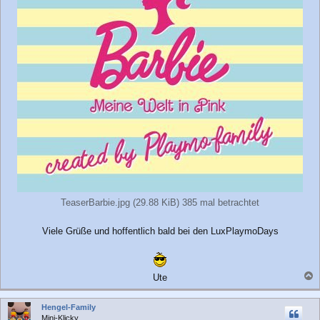
TeaserBarbie.jpg (29.88 KiB) 385 mal betrachtet
Viele Grüße und hoffentlich bald bei den LuxPlaymoDays
Ute
a
c
Hengel-Family
h
Mini-Klicky