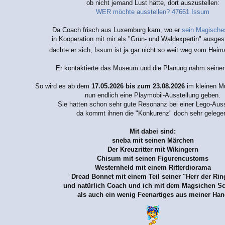
ob nicht jemand Lust hätte, dort auszustellen:
WER möchte ausstellen? 47661 Issum
Da Coach frisch aus Luxemburg kam, wo er
sein Magische
in Kooperation mit mir als "Grün- und Waldexpertin" ausgeste
dachte er sich, Issum ist ja gar nicht so weit weg vom Heim
Er kontaktierte das Museum und die Planung nahm seinen
So wird es ab dem
17.05.2026 bis zum 23.08.2026
im kleinen M
nun endlich eine Playmobil-Ausstellung geben.
Sie hatten schon sehr gute Resonanz bei einer Lego-Auss
da kommt ihnen die "Konkurenz" doch sehr gelege
Mit dabei sind:
sneba mit seinen Märchen
Der Kreuzritter mit Wikingern
Chisum mit seinen Figurencustoms
Westernheld mit einem Ritterdiorama
Dread Bonnet mit einem Teil seiner "Herr der Rin
und natürlich Coach und ich mit dem Magsichen S
als auch ein wenig Feenartiges aus meiner Han