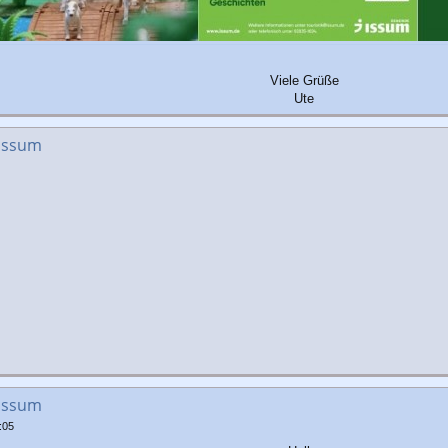
Viele Grüße
Ute
 Issum
 Issum
:05