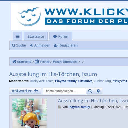
Startseite
Foren
ch
Suche
Anmelden
Registrieren
ne
Startseite
Portal
Foren-Übersicht
llz
ug
Ausstellung im His-Törchen, Issum
rif
Moderatoren:
KlickyWelt-Team
,
Playmo-family
,
Littledive
,
Junker Jörg
,
KlickyWelt
f
Suche
Erweiterte Su
Antworten
Ausstellung im His-Törchen, Iss
B
von
Playmo-family
»
Montag 6. April 2026, 19
e
i
t
r