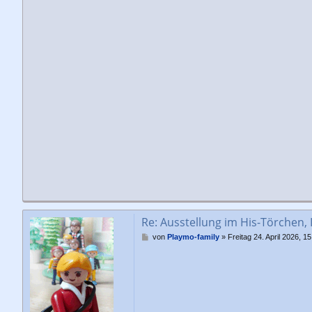
Re: Ausstellung im His-Törchen,
B
von
Playmo-family
»
Freitag 24. April 2026, 15
e
i
t
r
a
g