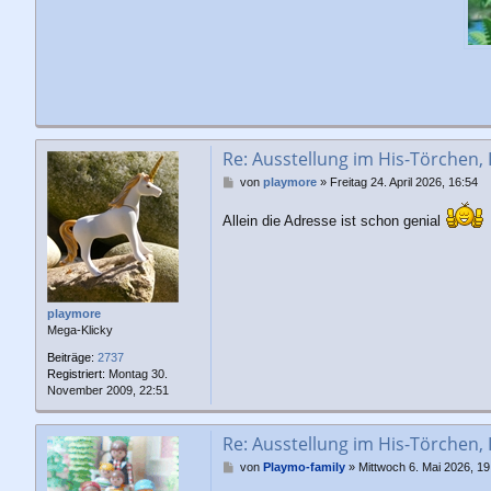
Re: Ausstellung im His-Törchen,
B
von
playmore
»
Freitag 24. April 2026, 16:54
e
i
Allein die Adresse ist schon genial
t
r
a
g
playmore
Mega-Klicky
Beiträge:
2737
Registriert:
Montag 30.
November 2009, 22:51
Re: Ausstellung im His-Törchen,
B
von
Playmo-family
»
Mittwoch 6. Mai 2026, 19
e