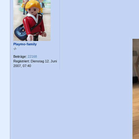
i
t
r
a
g
Playmo-family
-/-
Beiträge:
22168
Registriert:
Dienstag 12. Juni
2007, 07:40