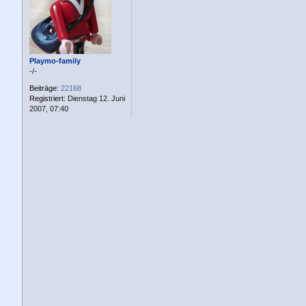
a
g
Playmo-family
-/-
Beiträge:
22168
Registriert:
Dienstag 12. Juni
2007, 07:40