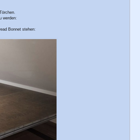
e
n
-Törchen.
zu werden:
read Bonnet stehen: