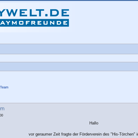
-Team
che
um
:00
Hallo
vor geraumer Zeit fragte der Förderverein des "His-Törchen" 