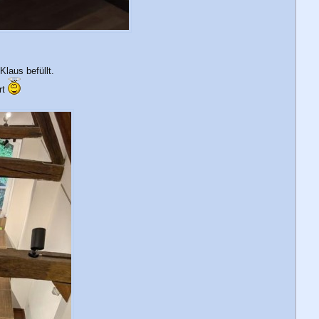
laus befüllt.
rt