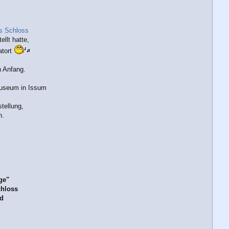
s Schloss
llt hatte,
atort
 Anfang.
useum in Issum
tellung,
n.
ge"
chloss
d