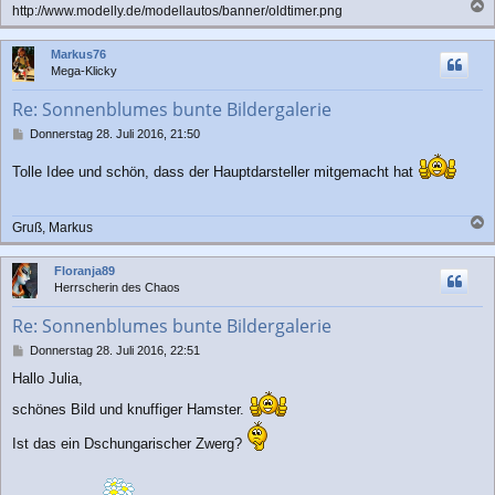
http://www.modelly.de/modellautos/banner/oldtimer.png
a
c
Markus76
h
Mega-Klicky
o
b
Re: Sonnenblumes bunte Bildergalerie
e
n
B
Donnerstag 28. Juli 2016, 21:50
e
i
Tolle Idee und schön, dass der Hauptdarsteller mitgemacht hat
t
r
a
Gruß, Markus
g
a
c
Floranja89
h
Herrscherin des Chaos
o
b
Re: Sonnenblumes bunte Bildergalerie
e
n
B
Donnerstag 28. Juli 2016, 22:51
e
Hallo Julia,
i
t
schönes Bild und knuffiger Hamster.
r
a
Ist das ein Dschungarischer Zwerg?
g