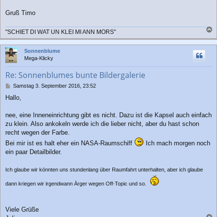
Gruß Timo
"SCHIET DI WAT UN KLEI MI ANN MORS"
a
c
Sonnenblume
h
Mega-Klicky
o
b
Re: Sonnenblumes bunte Bildergalerie
e
n
B
Samstag 3. September 2016, 23:52
e
Hallo,
i
t
r
nee, eine Inneneinrichtung gibt es nicht. Dazu ist die Kapsel auch einfach
a
zu klein. Also ankokeln werde ich die lieber nicht, aber du hast schon
g
recht wegen der Farbe.
Bei mir ist es halt eher ein NASA-Raumschiff
Ich mach morgen noch
ein paar Detailbilder.
Ich glaube wir könnten uns stundenlang über Raumfahrt unterhalten, aber ich glaube
dann kriegen wir irgendwann Ärger wegen Off-Topic und so.
Viele Grüße