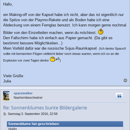
e
Hallo,
i
t
r
ein Making-off von der Kapsel habe ich nicht, aber das ist eigentlich nur
a
die Spitze von der Playmo-Rakete und als Boden habe ich eine
g
Abdeckung von einem Fernglas benutzt. Ich kann morgen gerne nochmal
Bilder von den Einzelteilen machen, wenn du möchtest.
Den Fallschirm habe ich einfach aus Papier gemacht. (Da gibt es
bestimmt bessere Möglichkeiten...)
Mein Vorbild dafür war die russische Sojus-Raumkapsel.
(Ich denke SpaceX
sollte mit bemannten Flügen vielleicht lieber noch etwas warten, wenn ich so an die
Explosion vor zwei Tagen denke
)
Viele Grüße
Julia
a
c
spacewalker
h
Nashornbeschwörer
o
b
Re: Sonnenblumes bunte Bildergalerie
e
n
B
Samstag 3. September 2016, 22:58
e
i
Sonnenblume hat geschrieben:
t
Hallo,