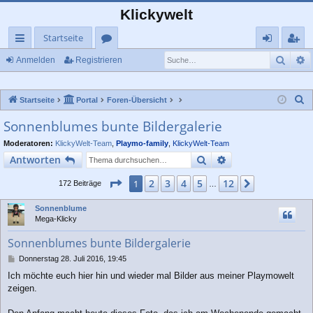
Klickywelt
Startseite
Such
E
ch
or
n
eg
Anmelden
Registrieren
ne
en
m
ist
S
Startseite
Portal
Foren-Übersicht
llz
el
rie
u
Sonnenblumes bunte Bildergalerie
ug
de
re
c
Moderatoren:
KlickyWelt-Team
,
Playmo-family
,
KlickyWelt-Team
rif
n
n
h
Suche
Erweiterte Suche
Antworten
e
f
Seite
1
von
12
2
3
4
5
12
1
Nächste
172 Beiträge
…
Sonnenblume
Mega-Klicky
Sonnenblumes bunte Bildergalerie
B
Donnerstag 28. Juli 2016, 19:45
e
Ich möchte euch hier hin und wieder mal Bilder aus meiner Playmowelt
i
zeigen.
t
r
a