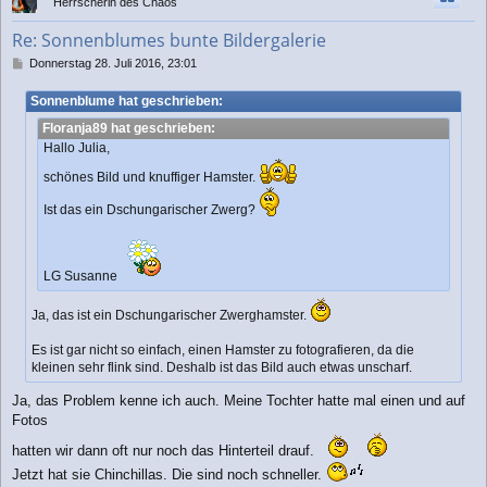
Herrscherin des Chaos
o
b
Re: Sonnenblumes bunte Bildergalerie
e
n
B
Donnerstag 28. Juli 2016, 23:01
e
i
Sonnenblume hat geschrieben:
t
Floranja89 hat geschrieben:
r
a
Hallo Julia,
g
schönes Bild und knuffiger Hamster.
Ist das ein Dschungarischer Zwerg?
LG Susanne
Ja, das ist ein Dschungarischer Zwerghamster.
Es ist gar nicht so einfach, einen Hamster zu fotografieren, da die
kleinen sehr flink sind. Deshalb ist das Bild auch etwas unscharf.
Ja, das Problem kenne ich auch. Meine Tochter hatte mal einen und auf
Fotos
hatten wir dann oft nur noch das Hinterteil drauf.
Jetzt hat sie Chinchillas. Die sind noch schneller.