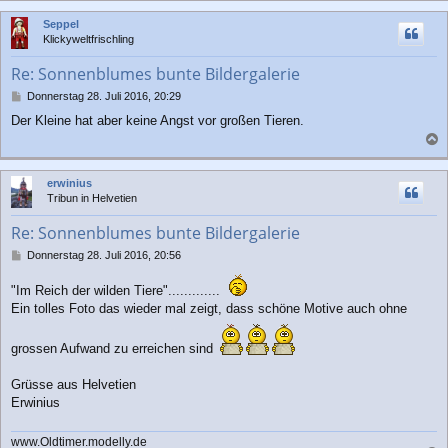
c
Seppel
h
Klickyweltfrischling
o
b
Re: Sonnenblumes bunte Bildergalerie
e
n
B
Donnerstag 28. Juli 2016, 20:29
e
Der Kleine hat aber keine Angst vor großen Tieren.
i
t
a
r
a
c
erwinius
g
h
Tribun in Helvetien
o
b
Re: Sonnenblumes bunte Bildergalerie
e
n
B
Donnerstag 28. Juli 2016, 20:56
e
i
"Im Reich der wilden Tiere".............
t
Ein tolles Foto das wieder mal zeigt, dass schöne Motive auch ohne
r
a
g
grossen Aufwand zu erreichen sind
Grüsse aus Helvetien
Erwinius
www.Oldtimer.modelly.de