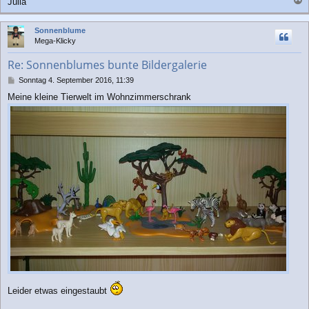
Julia
a
c
Sonnenblume
h
Mega-Klicky
o
b
Re: Sonnenblumes bunte Bildergalerie
e
n
B
Sonntag 4. September 2016, 11:39
e
Meine kleine Tierwelt im Wohnzimmerschrank
i
t
r
a
g
Leider etwas eingestaubt