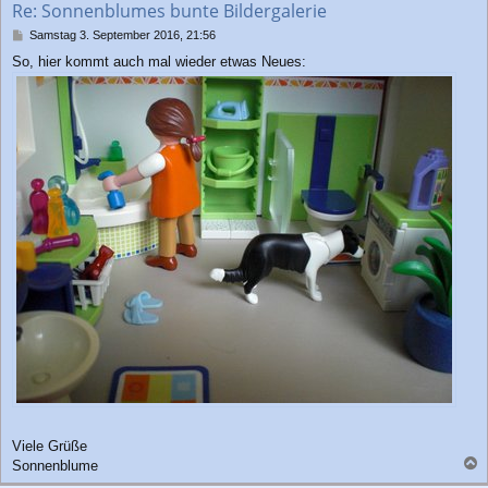
Re: Sonnenblumes bunte Bildergalerie
e
n
B
Samstag 3. September 2016, 21:56
e
So, hier kommt auch mal wieder etwas Neues:
i
t
r
a
g
Viele Grüße
Sonnenblume
a