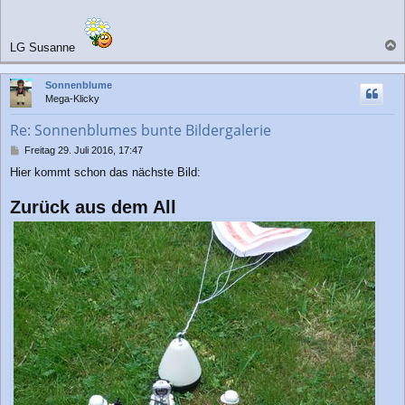
LG Susanne
a
c
Sonnenblume
h
Mega-Klicky
o
b
Re: Sonnenblumes bunte Bildergalerie
e
n
B
Freitag 29. Juli 2016, 17:47
e
Hier kommt schon das nächste Bild:
i
t
Zurück aus dem All
r
a
g