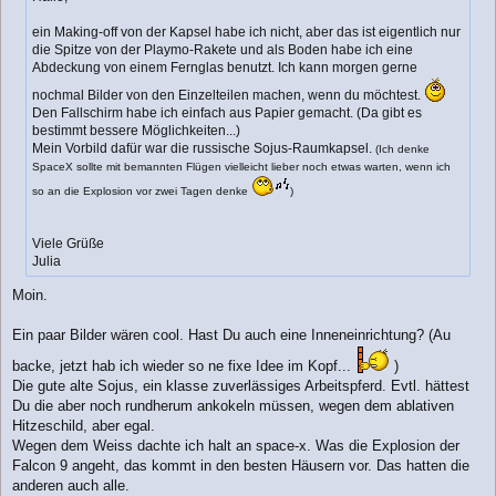
r
a
ein Making-off von der Kapsel habe ich nicht, aber das ist eigentlich nur
g
die Spitze von der Playmo-Rakete und als Boden habe ich eine
Abdeckung von einem Fernglas benutzt. Ich kann morgen gerne
nochmal Bilder von den Einzelteilen machen, wenn du möchtest.
Den Fallschirm habe ich einfach aus Papier gemacht. (Da gibt es
bestimmt bessere Möglichkeiten...)
Mein Vorbild dafür war die russische Sojus-Raumkapsel.
(Ich denke
SpaceX sollte mit bemannten Flügen vielleicht lieber noch etwas warten, wenn ich
so an die Explosion vor zwei Tagen denke
)
Viele Grüße
Julia
Moin.
Ein paar Bilder wären cool. Hast Du auch eine Inneneinrichtung? (Au
backe, jetzt hab ich wieder so ne fixe Idee im Kopf...
)
Die gute alte Sojus, ein klasse zuverlässiges Arbeitspferd. Evtl. hättest
Du die aber noch rundherum ankokeln müssen, wegen dem ablativen
Hitzeschild, aber egal.
Wegen dem Weiss dachte ich halt an space-x. Was die Explosion der
Falcon 9 angeht, das kommt in den besten Häusern vor. Das hatten die
anderen auch alle.