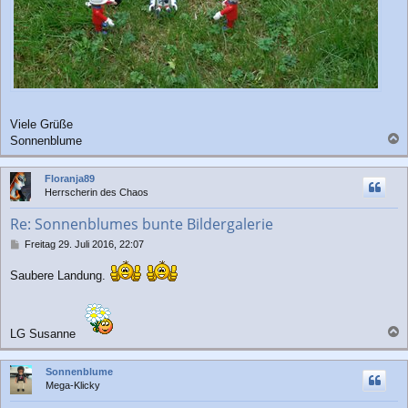
Viele Grüße
Sonnenblume
a
c
Floranja89
h
Herrscherin des Chaos
o
b
Re: Sonnenblumes bunte Bildergalerie
e
n
B
Freitag 29. Juli 2016, 22:07
e
i
Saubere Landung.
t
r
a
g
LG Susanne
a
c
Sonnenblume
h
Mega-Klicky
o
b