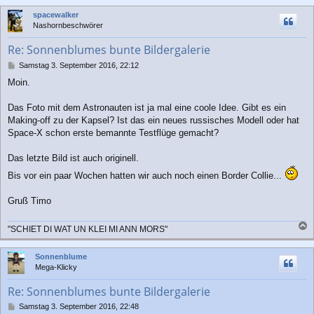
c
spacewalker
h
Nashornbeschwörer
o
b
Re: Sonnenblumes bunte Bildergalerie
e
n
B
Samstag 3. September 2016, 22:12
e
Moin.
i
t
r
Das Foto mit dem Astronauten ist ja mal eine coole Idee. Gibt es ein
a
Making-off zu der Kapsel? Ist das ein neues russisches Modell oder hat
g
Space-X schon erste bemannte Testflüge gemacht?
Das letzte Bild ist auch originell.
Bis vor ein paar Wochen hatten wir auch noch einen Border Collie...
Gruß Timo
"SCHIET DI WAT UN KLEI MI ANN MORS"
a
c
Sonnenblume
h
Mega-Klicky
o
b
Re: Sonnenblumes bunte Bildergalerie
e
n
B
Samstag 3. September 2016, 22:48