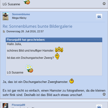
LG Susanne
a
c
Sonnenblume
h
Mega-Klicky
o
b
Re: Sonnenblumes bunte Bildergalerie
e
n
B
Donnerstag 28. Juli 2016, 22:57
e
i
Floranja89 hat geschrieben:
t
Hallo Julia,
r
a
schönes Bild und knuffiger Hamster.
g
Ist das ein Dschungarischer Zwerg?
LG Susanne
Ja, das ist ein Dschungarischer Zwerghamster.
Es ist gar nicht so einfach, einen Hamster zu fotografieren, da die kleinen
sehr flink sind. Deshalb ist das Bild auch etwas unscharf.
a
c
Floranja89
h