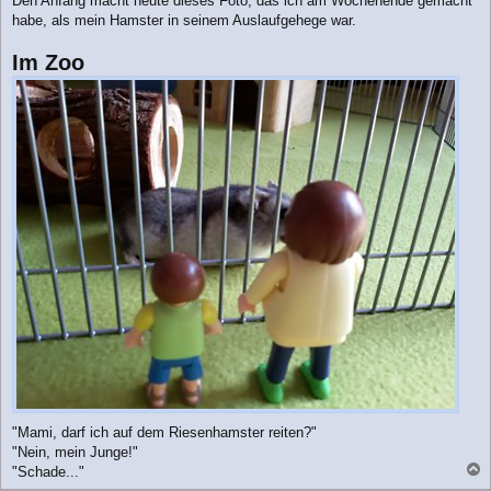
Den Anfang macht heute dieses Foto, das ich am Wochenende gemacht
g
habe, als mein Hamster in seinem Auslaufgehege war.
Im Zoo
"Mami, darf ich auf dem Riesenhamster reiten?"
"Nein, mein Junge!"
"Schade..."
a