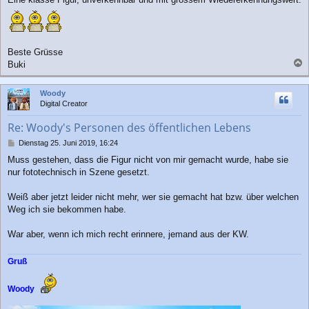
a
g
Beste Grüsse
Buki
a
c
Woody
h
Digital Creator
o
b
Re: Woody's Personen des öffentlichen Lebens
e
n
B
Dienstag 25. Juni 2019, 16:24
e
Muss gestehen, dass die Figur nicht von mir gemacht wurde, habe sie
i
nur fototechnisch in Szene gesetzt.
t
r
a
Weiß aber jetzt leider nicht mehr, wer sie gemacht hat bzw. über welchen
g
Weg ich sie bekommen habe.
War aber, wenn ich mich recht erinnere, jemand aus der KW.
Gruß
Woody