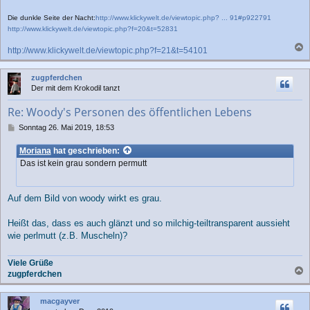
Die dunkle Seite der Nacht:
http://www.klickywelt.de/viewtopic.php? ... 91#p922791
http://www.klickywelt.de/viewtopic.php?f=20&t=52831
http://www.klickywelt.de/viewtopic.php?f=21&t=54101
a
c
zugpferdchen
h
Der mit dem Krokodil tanzt
o
b
Re: Woody's Personen des öffentlichen Lebens
e
n
B
Sonntag 26. Mai 2019, 18:53
e
i
Moriana
hat geschrieben:
t
Das ist kein grau sondern permutt
r
a
g
Auf dem Bild von woody wirkt es grau.
Heißt das, dass es auch glänzt und so milchig-teiltransparent aussieht
wie perlmutt (z.B. Muscheln)?
Viele Grüße
zugpferdchen
a
c
macgayver
h