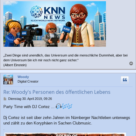
„Zwei Dinge sind unendlich, das Universum und die menschliche Dummheit, aber bei
dem Universum bin ich mir noch nicht ganz sicher.“
(Albert Einstein)
a
c
Woody
h
Digital Creator
o
b
Re: Woody's Personen des öffentlichen Lebens
e
n
B
Dienstag 30. April 2019, 09:26
e
Party Time with DJ Cortez ...
i
t
r
Dj Cortez ist seit über zehn Jahren im Nürnberger Nachtleben unterwegs
a
und zählt zu den Koryphäen in Sachen Clubmusic.
g
.