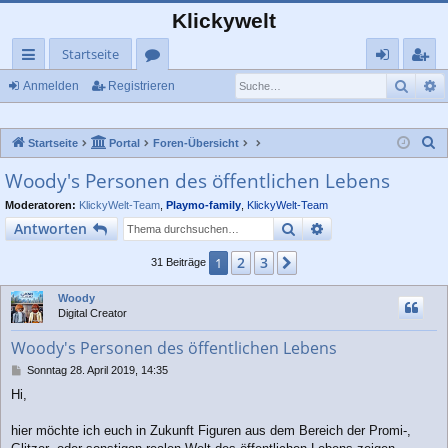
Klickywelt
Startseite
Such
E
ch
or
n
eg
Anmelden
Registrieren
ne
en
m
ist
S
Startseite
Portal
Foren-Übersicht
llz
el
rie
u
Woody's Personen des öffentlichen Lebens
ug
de
re
c
Moderatoren:
KlickyWelt-Team
,
Playmo-family
,
KlickyWelt-Team
rif
n
n
h
Suche
Erweiterte Suche
Antworten
e
f
2
3
1
Nächste
31 Beiträge
Woody
Digital Creator
Woody's Personen des öffentlichen Lebens
B
Sonntag 28. April 2019, 14:35
e
Hi,
i
t
r
hier möchte ich euch in Zukunft Figuren aus dem Bereich der Promi-,
a