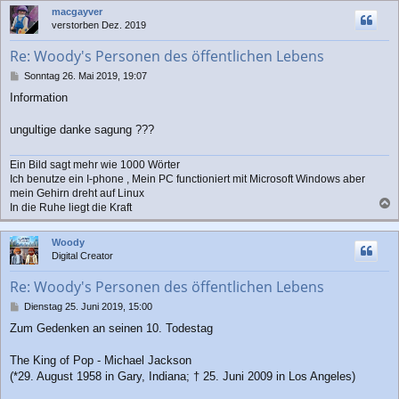
c
macgayver
h
verstorben Dez. 2019
o
b
Re: Woody's Personen des öffentlichen Lebens
e
n
B
Sonntag 26. Mai 2019, 19:07
e
Information
i
t
r
ungultige danke sagung ???
a
g
Ein Bild sagt mehr wie 1000 Wörter
Ich benutze ein I-phone , Mein PC functioniert mit Microsoft Windows aber
mein Gehirn dreht auf Linux
In die Ruhe liegt die Kraft
a
c
Woody
h
Digital Creator
o
b
Re: Woody's Personen des öffentlichen Lebens
e
n
B
Dienstag 25. Juni 2019, 15:00
e
Zum Gedenken an seinen 10. Todestag
i
t
r
The King of Pop - Michael Jackson
a
(*29. August 1958 in Gary, Indiana; † 25. Juni 2009 in Los Angeles)
g