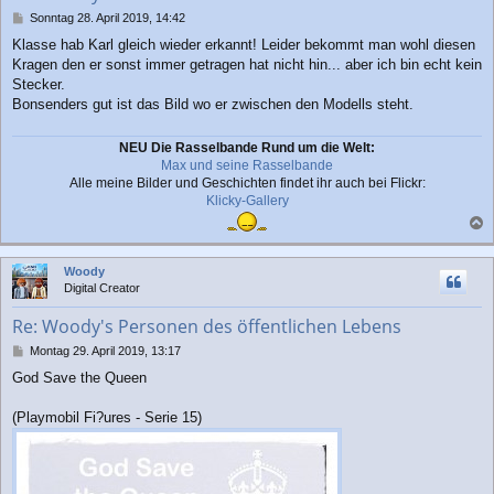
n
B
Sonntag 28. April 2019, 14:42
e
Klasse hab Karl gleich wieder erkannt! Leider bekommt man wohl diesen
i
Kragen den er sonst immer getragen hat nicht hin... aber ich bin echt kein
t
r
Stecker.
a
Bonsenders gut ist das Bild wo er zwischen den Modells steht.
g
NEU Die Rasselbande Rund um die Welt:
Max und seine Rasselbande
Alle meine Bilder und Geschichten findet ihr auch bei Flickr:
Klicky-Gallery
a
c
Woody
h
Digital Creator
o
b
Re: Woody's Personen des öffentlichen Lebens
e
n
B
Montag 29. April 2019, 13:17
e
God Save the Queen
i
t
r
(Playmobil Fi?ures - Serie 15)
a
g