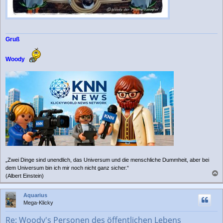
Gruß
Woody
„Zwei Dinge sind unendlich, das Universum und die menschliche Dummheit, aber bei
dem Universum bin ich mir noch nicht ganz sicher.“
(Albert Einstein)
a
c
Aquarius
h
Mega-Klicky
o
b
Re: Woody's Personen des öffentlichen Lebens
e