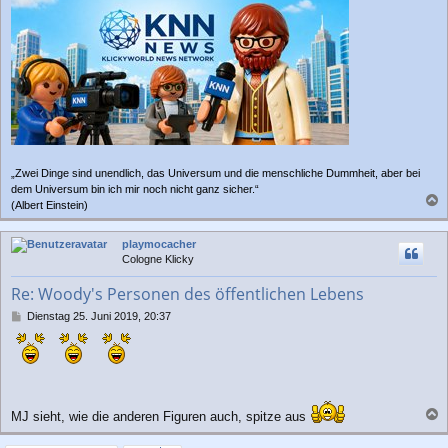
„Zwei Dinge sind unendlich, das Universum und die menschliche Dummheit, aber bei
dem Universum bin ich mir noch nicht ganz sicher.“
(Albert Einstein)
a
c
playmocacher
h
Cologne Klicky
o
b
Re: Woody's Personen des öffentlichen Lebens
e
n
B
Dienstag 25. Juni 2019, 20:37
e
i
t
r
a
g
MJ sieht, wie die anderen Figuren auch, spitze aus
a
c