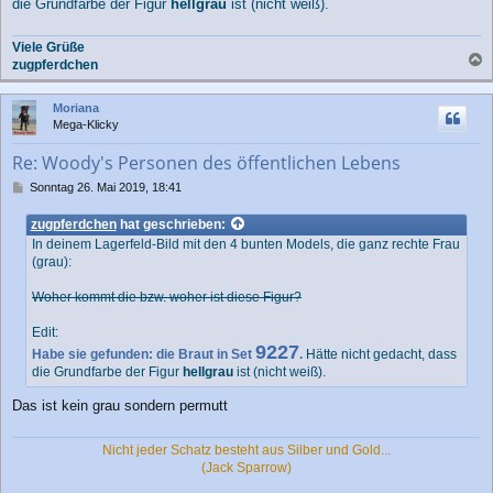
die Grundfarbe der Figur
hellgrau
ist (nicht weiß).
Viele Grüße
zugpferdchen
a
c
Moriana
h
Mega-Klicky
o
b
Re: Woody's Personen des öffentlichen Lebens
e
n
B
Sonntag 26. Mai 2019, 18:41
e
i
zugpferdchen
hat geschrieben:
t
In deinem Lagerfeld-Bild mit den 4 bunten Models, die ganz rechte Frau
r
(grau):
a
g
Woher kommt die bzw. woher ist diese Figur?
Edit:
9227
Habe sie gefunden: die Braut in Set
.
Hätte nicht gedacht, dass
die Grundfarbe der Figur
hellgrau
ist (nicht weiß).
Das ist kein grau sondern permutt
Nicht jeder Schatz besteht aus Silber und Gold...
(Jack Sparrow)