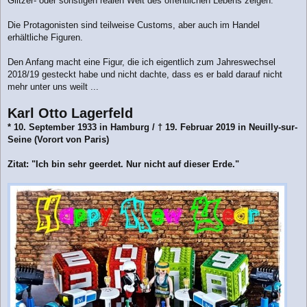
Glitzer- oder sonstigen realen Welt des öffentlichen Lebens zeigen.
g
Die Protagonisten sind teilweise Customs, aber auch im Handel
erhältliche Figuren.
Den Anfang macht eine Figur, die ich eigentlich zum Jahreswechsel
2018/19 gesteckt habe und nicht dachte, dass es er bald darauf nicht
mehr unter uns weilt ...
Karl Otto Lagerfeld
* 10. September 1933 in Hamburg / † 19. Februar 2019 in Neuilly-sur-
Seine (Vorort von Paris)
Zitat: "Ich bin sehr geerdet. Nur nicht auf dieser Erde."