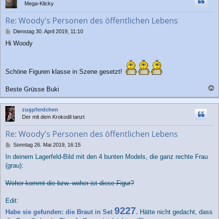
Mega-Klicky
o
b
Re: Woody's Personen des öffentlichen Lebens
e
n
B
Dienstag 30. April 2019, 11:10
e
Hi Woody
i
t
r
a
Schöne Figuren klasse in Szene gesetzt!
g
Beste Grüsse Buki
a
c
zugpferdchen
h
Der mit dem Krokodil tanzt
o
b
Re: Woody's Personen des öffentlichen Lebens
e
n
B
Sonntag 26. Mai 2019, 16:15
e
In deinem Lagerfeld-Bild mit den 4 bunten Models, die ganz rechte Frau
i
(grau):
t
r
a
Woher kommt die bzw. woher ist diese Figur?
g
Edit:
9227
Habe sie gefunden: die Braut in Set
.
Hätte nicht gedacht, dass