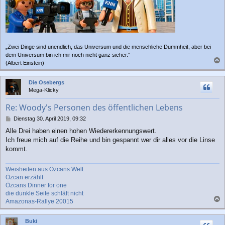
„Zwei Dinge sind unendlich, das Universum und die menschliche Dummheit, aber bei
dem Universum bin ich mir noch nicht ganz sicher.“
(Albert Einstein)
a
c
Die Osebergs
h
Mega-Klicky
o
b
Re: Woody's Personen des öffentlichen Lebens
e
n
B
Dienstag 30. April 2019, 09:32
e
Alle Drei haben einen hohen Wiedererkennungswert.
i
Ich freue mich auf die Reihe und bin gespannt wer dir alles vor die Linse
t
r
kommt.
a
g
Weisheiten aus Özcans Welt
Özcan erzählt
Özcans Dinner for one
die dunkle Seite schläft nicht
Amazonas-Rallye 20015
a
c
Buki
h