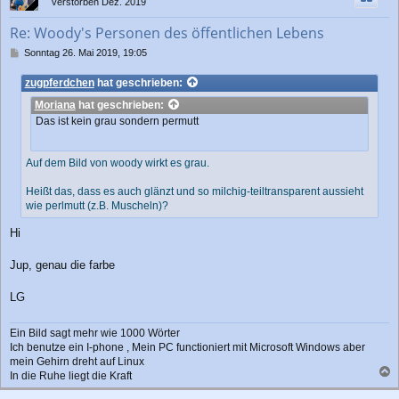
verstorben Dez. 2019
o
b
Re: Woody's Personen des öffentlichen Lebens
e
n
B
Sonntag 26. Mai 2019, 19:05
e
i
zugpferdchen
hat geschrieben:
t
Moriana
hat geschrieben:
r
a
Das ist kein grau sondern permutt
g
Auf dem Bild von woody wirkt es grau.
Heißt das, dass es auch glänzt und so milchig-teiltransparent aussieht
wie perlmutt (z.B. Muscheln)?
Hi
Jup, genau die farbe
LG
Ein Bild sagt mehr wie 1000 Wörter
Ich benutze ein I-phone , Mein PC functioniert mit Microsoft Windows aber
mein Gehirn dreht auf Linux
In die Ruhe liegt die Kraft
a