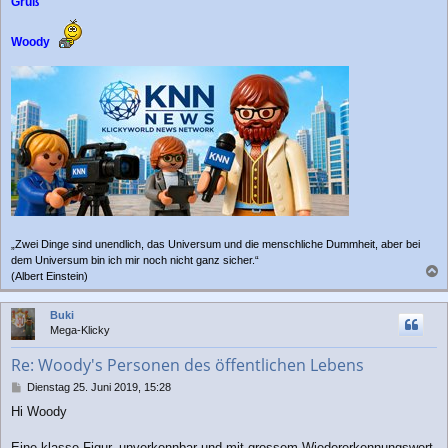
Gruß
Woody
„Zwei Dinge sind unendlich, das Universum und die menschliche Dummheit, aber bei
dem Universum bin ich mir noch nicht ganz sicher.“
(Albert Einstein)
a
c
Buki
h
Mega-Klicky
o
b
Re: Woody's Personen des öffentlichen Lebens
e
n
B
Dienstag 25. Juni 2019, 15:28
e
Hi Woody
i
t
r
Eine klasse Figur, unverkennbar und mit grossem Wiedererkennungswert.