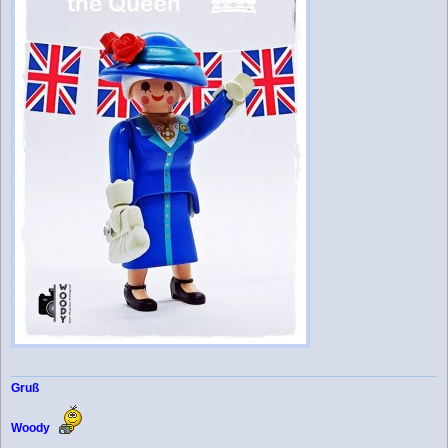
Gruß
Woody