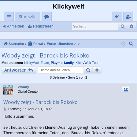
Klickywelt
Startseite
Such
E
ch
or
n
eg
Anmelden
Registrieren
ne
en
m
ist
S
Startseite
Portal
Foren-Übersicht
llz
el
rie
u
Woody zeigt - Barock bis Rokoko
ug
de
re
c
Moderatoren:
KlickyWelt-Team
,
Playmo-family
,
KlickyWelt-Team
rif
n
n
h
Suche
Erweiterte Suche
Antworten
e
f
8 Beiträge • Seite
1
von
1
Woody
Digital Creator
Woody zeigt - Barock bis Rokoko
B
Dienstag 27. April 2021, 18:43
e
Hallo zusammen,
i
t
r
seit heute, durch einen kleinen Ausflug angeregt, habe ich einen neuen
a
Themenbereich für meine Fotos, den "Barock bis Rokoko" entdeckt.
g