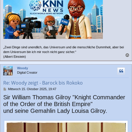
„Zwei Dinge sind unendlich, das Universum und die menschliche Dummheit, aber bei
dem Universum bin ich mir noch nicht ganz sicher.“
(Albert Einstein)
a
c
Woody
h
Digital Creator
o
b
Re: Woody zeigt - Barock bis Rokoko
e
n
B
Mittwoch 15. Oktober 2025, 19:47
e
Sir William Thomas Gilroy "Knight Commander
i
t
of the Order of the British Empire"
r
und seine Gemahlin Lady Louisa Gilroy.
a
g