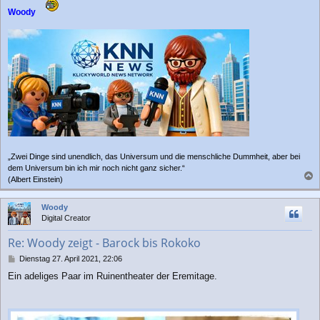
Woody
„Zwei Dinge sind unendlich, das Universum und die menschliche Dummheit, aber bei
dem Universum bin ich mir noch nicht ganz sicher.“
(Albert Einstein)
a
c
Woody
h
Digital Creator
o
b
Re: Woody zeigt - Barock bis Rokoko
e
n
B
Dienstag 27. April 2021, 22:06
e
Ein adeliges Paar im Ruinentheater der Eremitage.
i
t
r
a