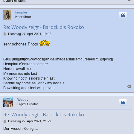
(Albert Einstein)
a
c
templer
h
Heerführer
o
b
Re: Woody zeigt - Barock bis Rokoko
e
n
B
Dienstag 27. April 2021, 19:02
e
i
sehr schönes Photo
t
r
a
Gruß [img]http://www.cosgan.de/images/smilie/figuren/e075.gif[/img]
g
I templari c´entrano sempre
Heroes await me
My enemies ride fast
Knowing not this ride's their last
Saddle my horse as I drink my last ale
Bow string and steel will prevail
a
c
Woody
h
Digital Creator
o
b
Re: Woody zeigt - Barock bis Rokoko
e
n
B
Dienstag 27. April 2021, 21:29
e
Der Frosch-König ...
i