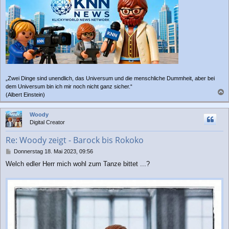
„Zwei Dinge sind unendlich, das Universum und die menschliche Dummheit, aber bei
dem Universum bin ich mir noch nicht ganz sicher.“
(Albert Einstein)
a
c
Woody
h
Digital Creator
o
b
Re: Woody zeigt - Barock bis Rokoko
e
n
B
Donnerstag 18. Mai 2023, 09:56
e
Welch edler Herr mich wohl zum Tanze bittet ...?
i
t
r
a
g