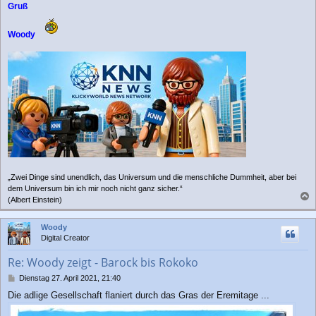
Gruß
Woody
„Zwei Dinge sind unendlich, das Universum und die menschliche Dummheit, aber bei
dem Universum bin ich mir noch nicht ganz sicher.“
(Albert Einstein)
a
c
Woody
h
Digital Creator
o
b
Re: Woody zeigt - Barock bis Rokoko
e
n
B
Dienstag 27. April 2021, 21:40
e
Die adlige Gesellschaft flaniert durch das Gras der Eremitage ...
i
t