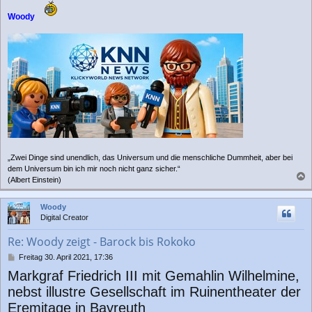
Woody
„Zwei Dinge sind unendlich, das Universum und die menschliche Dummheit, aber bei
dem Universum bin ich mir noch nicht ganz sicher.“
(Albert Einstein)
a
c
Woody
h
Digital Creator
o
b
Re: Woody zeigt - Barock bis Rokoko
e
n
B
Freitag 30. April 2021, 17:36
e
Markgraf Friedrich III mit Gemahlin Wilhelmine,
i
t
nebst illustre Gesellschaft im Ruinentheater der
r
Eremitage in Bayreuth
a