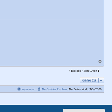
b
e
n
N
a
c
4 Beiträge • Seite
1
von
1
h
o
Gehe zu
b
e
n
Impressum
Alle Cookies löschen
Alle Zeiten sind
UTC+02:00