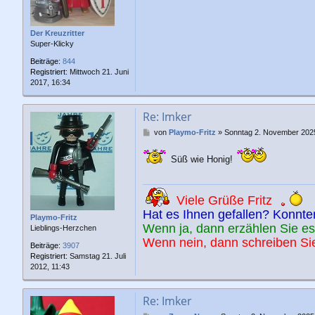
r
a
g
Der Kreuzritter
Super-Klicky
Beiträge:
844
Registriert:
Mittwoch 21. Juni
2017, 16:34
Re: Imker
B
von
Playmo-Fritz
»
Sonntag 2. November 2025
e
i
Süß wie Honig!
t
r
a
g
Viele Grüße Fritz
Hat es Ihnen gefallen? Konnte
Playmo-Fritz
Wenn ja, dann erzählen Sie es 
Lieblings-Herzchen
Wenn nein, dann schreiben Sie
Beiträge:
3907
Registriert:
Samstag 21. Juli
2012, 11:43
Re: Imker