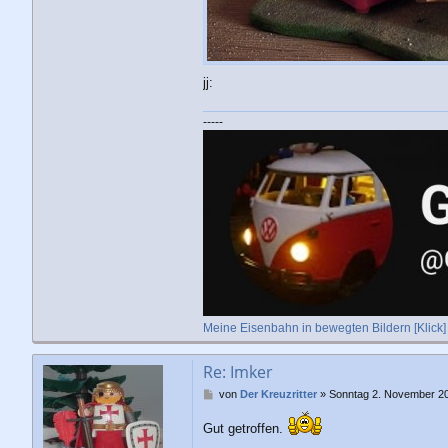
jj:
-----
Meine Eisenbahn in bewegten Bildern [Klick]
Re: Imker
B
von
Der Kreuzritter
»
Sonntag 2. November 20
e
i
Gut getroffen.
t