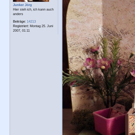
a
g
Junker Jörg
Hier steh ich, ich kann auch
anders
Beiträge:
14213
Registriert:
Montag 25. Juni
2007, 01:11