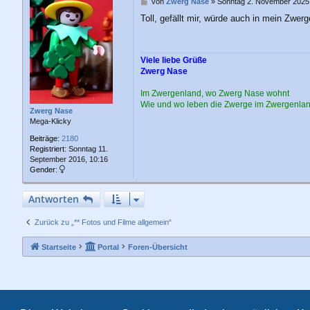
B
von
Zwerg Nase
»
Sonntag 2. November 2025,
e
Toll, gefällt mir, würde auch in mein Zwer
i
t
r
a
Viele liebe Grüße
g
Zwerg Nase
Im Zwergenland, wo Zwerg Nase wohnt
Wie und wo leben die Zwerge im Zwergenla
Zwerg Nase
Mega-Klicky
Beiträge:
2180
Registriert:
Sonntag 11.
September 2016, 10:16
Gender:
Antworten
Zurück zu „** Fotos und Filme allgemein“
Startseite
Portal
Foren-Übersicht