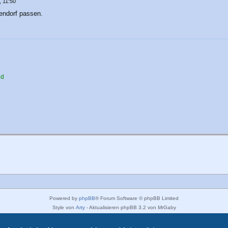
 11:50
gendorf passen.
nd
Powered by
phpBB
® Forum Software © phpBB Limited
Style von
Arty
- Aktualisieren phpBB 3.2 von MrGaby
Deutsche Übersetzung durch
phpBB.de
Datenschutz
|
Nutzungsbedingungen
|
Impressum