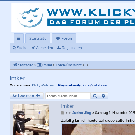
Startseite
Foren
ch
Suche
Anmelden
Registrieren
ne
Startseite
Portal
Foren-Übersicht
llz
ug
Imker
rif
Moderatoren:
KlickyWelt-Team
,
Playmo-family
,
KlickyWelt-Team
f
Suche
Erweiterte Su
Antworten
Imker
B
von
Junker Jörg
»
Samstag 1. November 2025
e
Zufällig bin ich heute auf diese süße Imke
i
t
r