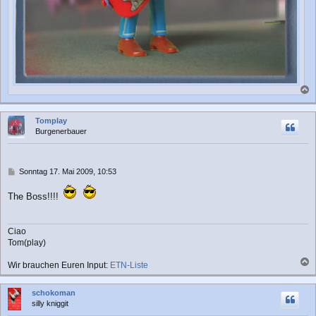
a
c
Tomplay
h
Burgenerbauer
o
b
e
n
B
Sonntag 17. Mai 2009, 10:53
e
i
The Boss!!!!
t
r
a
Ciao
g
Tom(play)
Wir brauchen Euren Input:
ETN-Liste
a
c
schokoman
h
silly kniggit
o