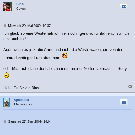
c
Binsi
h
Cowgirl
o
b
e
n
B
Mittwoch 20. Mai 2009, 10:37
e
Ich glaub so eine Weste hab ich hier noch irgendwo rumfahren... soll ich
i
mal suchen?
t
r
a
Auch wenn es jetzt die Arme und nicht die Weste waren, die von der
g
Fahrradanhänger-Frau stammen
edit: Mist, ich glaub die hab ich einem meiner Neffen vermacht... Sorry
Liebe Grüße von Binsi
a
c
specialist
h
Mega-Klicky
o
b
e
n
B
Samstag 27. Juni 2009, 16:04
e
...
i
t