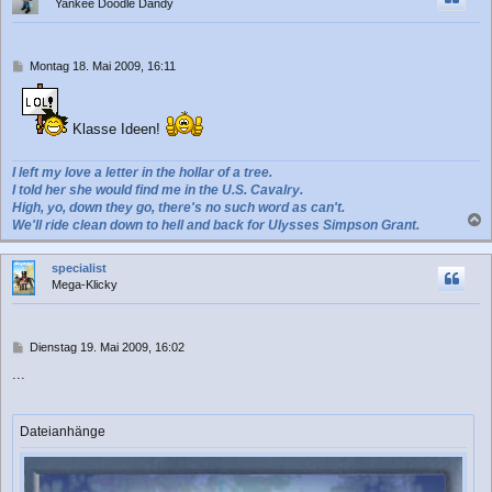
Yankee Doodle Dandy
o
b
e
n
B
Montag 18. Mai 2009, 16:11
e
i
t
Klasse Ideen!
r
a
g
I left my love a letter in the hollar of a tree.
I told her she would find me in the U.S. Cavalry.
High, yo, down they go, there's no such word as can't.
We'll ride clean down to hell and back for Ulysses Simpson Grant.
a
c
specialist
h
Mega-Klicky
o
b
e
n
B
Dienstag 19. Mai 2009, 16:02
e
...
i
t
r
a
Dateianhänge
g