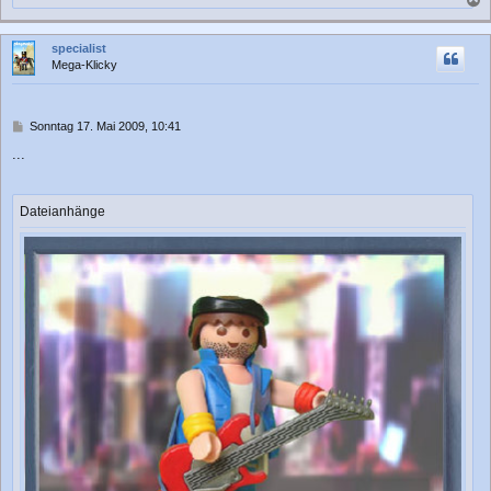
a
c
specialist
h
Mega-Klicky
o
b
e
n
B
Sonntag 17. Mai 2009, 10:41
e
...
i
t
r
a
Dateianhänge
g