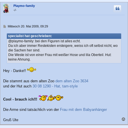
c
Playmo-family
h
-/-
o
b
e
n
B
Mittwoch 20. Mai 2009, 09:29
e
i
specialist hat geschrieben:
t
@playmo-family: bei den Figuren ist alles echt.
r
Da ich aber immer Restekisten ersteigere, weiss ich oft selbst nicht, wo
a
die Sachen her sind.
g
Die Weste ist von einer Frau mit weißer Hose und lila Oberteil. Hut:
keine Ahnung.
Hey - Danke!!
Die stammt aus dem alten Zoo
dem alten Zoo 3634
und der Hut auch
30 08 1290 - Hat, tam-style
Cool - brauch ich!!!
Die Arme sind tatsächlich von der
Frau mit dem Babyanhänger
Gruß Ute
a