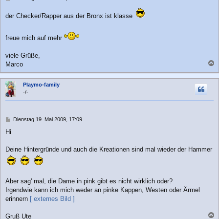
e
i
der Checker/Rapper aus der Bronx ist klasse
t
r
a
freue mich auf mehr
g
viele Grüße,
Marco
a
c
Playmo-family
h
-/-
o
b
e
n
B
Dienstag 19. Mai 2009, 17:09
e
Hi
i
t
r
Deine Hintergründe und auch die Kreationen sind mal wieder der Hammer
a
g
Aber sag' mal, die Dame in pink gibt es nicht wirklich oder?
Irgendwie kann ich mich weder an pinke Kappen, Westen oder Ärmel
erinnern
[ externes Bild ]
Gruß Ute