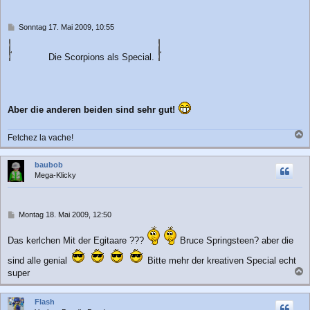
b
e
n
B
Sonntag 17. Mai 2009, 10:55
e
i
Die Scorpions als Special.
t
r
a
g
Aber die anderen beiden sind sehr gut!
Fetchez la vache!
a
c
baubob
h
Mega-Klicky
o
b
e
n
B
Montag 18. Mai 2009, 12:50
e
i
Das kerlchen Mit der Egitaare ???
Bruce Springsteen? aber die
t
r
sind alle genial
Bitte mehr der kreativen Special echt
a
super
g
a
c
Flash
h