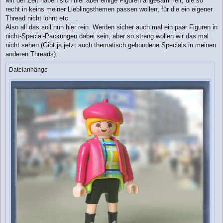
Mit der Zeit haben sich hier aber einige Figuren angesammelt, die so
g
recht in keins meiner Lieblingsthemen passen wollen, für die ein eigener
Thread nicht lohnt etc.....
Also all das soll nun hier rein. Werden sicher auch mal ein paar Figuren in
nicht-Special-Packungen dabei sein, aber so streng wollen wir das mal
nicht sehen (Gibt ja jetzt auch thematisch gebundene Specials in meinen
anderen Threads).
Dateianhänge