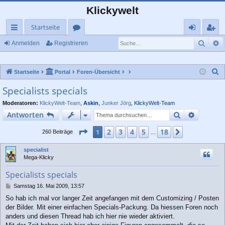
Klickywelt
Startseite
Such
E
ch
or
n
eg
Anmelden
Registrieren
ne
en
m
ist
S
Startseite
Portal
Foren-Übersicht
llz
el
rie
u
Specialists specials
ug
de
re
c
Moderatoren:
KlickyWelt-Team
,
Askin
,
Junker Jörg
,
KlickyWelt-Team
rif
n
n
h
Suche
Erweiter
Antworten
e
f
Seite
1
von
18
2
3
4
5
18
1
Nächste
260 Beiträge
…
specialist
Mega-Klicky
Specialists specials
B
Samstag 16. Mai 2009, 13:57
e
So hab ich mal vor langer Zeit angefangen mit dem Customizing / Posten
i
der Bilder. Mit einer einfachen Specials-Packung. Da hiessen Foren noch
t
r
anders und diesen Thread hab ich hier nie wieder aktiviert.
a