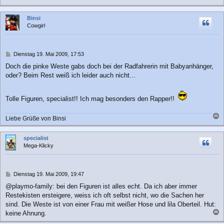
a
c
Binsi
h
Cowgirl
o
b
e
n
B
Dienstag 19. Mai 2009, 17:53
e
Doch die pinke Weste gabs doch bei der Radfahrerin mit Babyanhänger,
i
oder? Beim Rest weiß ich leider auch nicht...
t
r
a
Tolle Figuren, specialist!! Ich mag besonders den Rapper!!
g
Liebe Grüße von Binsi
a
c
specialist
h
Mega-Klicky
o
b
e
n
B
Dienstag 19. Mai 2009, 19:47
e
@playmo-family: bei den Figuren ist alles echt. Da ich aber immer
i
Restekisten ersteigere, weiss ich oft selbst nicht, wo die Sachen her
t
r
sind. Die Weste ist von einer Frau mit weißer Hose und lila Oberteil. Hut:
a
keine Ahnung.
g
a