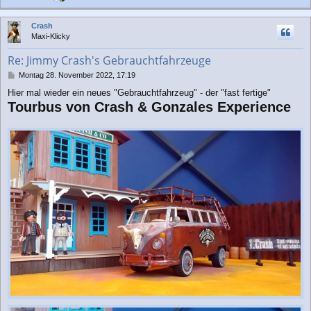
a
c
Crash
h
Maxi-Klicky
o
b
Re: Jimmy Crash's Gebrauchtfahrzeuge
e
n
B
Montag 28. November 2022, 17:19
e
Hier mal wieder ein neues "Gebrauchtfahrzeug" - der "fast fertige"
i
Tourbus von Crash & Gonzales Experience
t
r
a
g