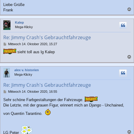
Liebe Grüße
Frank
a
c
Kalep
h
Mega-Klicky
o
b
Re: Jimmy Crash's Gebrauchtfahrzeuge
e
n
B
Mittwoch 14. Oktober 2020, 15:27
e
sieht toll aus lg Kalep
i
t
a
r
a
c
alex v. historien
g
h
Mega-Klicky
o
b
Re: Jimmy Crash's Gebrauchtfahrzeuge
e
n
B
Mittwoch 14. Oktober 2020, 16:55
e
Sehr schöne Farbgestaltungen der Fahrzeuge.
i
Die Letzte, mit der grauen Figur, erinnert mich an Django - Unchained,
t
r
von Quentin Tarantino.
a
g
LG Peter