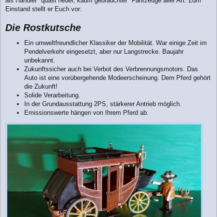
als Händler "quasi neuer, kaum gebrauchter" Fahrzeuge aller Art. Zum
g
Einstand stellt er Euch vor:
Die Rostkutsche
Ein umweltfreundlicher Klassiker der Mobilität. War einige Zeit im
Pendelverkehr eingesetzt, aber nur Langstrecke. Baujahr
unbekannt.
Zukunftssicher auch bei Verbot des Verbrennungsmotors. Das
Auto ist eine vorübergehende Modeerscheinung. Dem Pferd gehört
die Zukunft!
Solide Verarbeitung.
In der Grundausstattung 2PS, stärkerer Antrieb möglich.
Emissionswerte hängen von Ihrem Pferd ab.