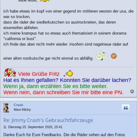
liebe leute,
a
g
ich habe etwas im kopf von einer gegend im mittleren westen der usa, die
war so trocken,
dass die räder der siedlerkutschen so austrockneten, das deren
eisenreifen abfielen.
ich meine krampus hat so etwas auch thematisiert in seinem diorama
"california or bust".
ich finde das aber nicht mehr wieder. insofern sind nagelneue räder auf
einer alten rostkutsche gar nicht einmal so abfällig.
Viele Grüße Fritz
Hat es Ihnen gefallen? Konnten Sie darüber lachen?
Wenn ja, dann erzählen Sie es bitte weiter.
Wenn nein, dann schreiben Sie mir bitte eine PN.
a
c
Crash
h
Maxi-Klicky
o
b
Re: Jimmy Crash's Gebrauchtfahrzeuge
e
n
B
Dienstag 15. September 2020, 15:41
e
Danke Euch für Eure Feedbacks. Die die Räder sehen auf den Fotos
i