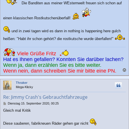
Die Banditen aus meiner WEsternwelt freuen sich schon auf
t
r
a
g
einen klassischen Rostkutschenüberfall!
und in zwei tagen wird es dann in nothing is happening here gulch
heißen: "Habt ihr schon gehört? die rostkutsche wurde überfallen!"
Viele Grüße Fritz
Hat es Ihnen gefallen? Konnten Sie darüber lachen?
Wenn ja, dann erzählen Sie es bitte weiter.
Wenn nein, dann schreiben Sie mir bitte eine PN.
a
c
Thraker
h
Mega-Klicky
o
b
Re: Jimmy Crash's Gebrauchtfahrzeuge
e
n
B
Dienstag 15. September 2020, 00:25
e
Gleich mal Kritik
i
t
r
Diese sauberen, fabrikneuen Räder gehen gar nicht
a