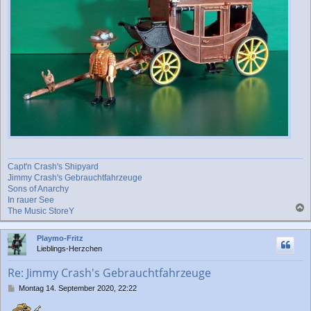
Capt'n Crash's Shipyard
Jimmy Crash's Gebrauchtfahrzeuge
Sons of Anarchy
In rauer See
The Music StoreY
a
c
Playmo-Fritz
h
Lieblings-Herzchen
o
b
Re: Jimmy Crash's Gebrauchtfahrzeuge
e
n
B
Montag 14. September 2020, 22:22
e
i