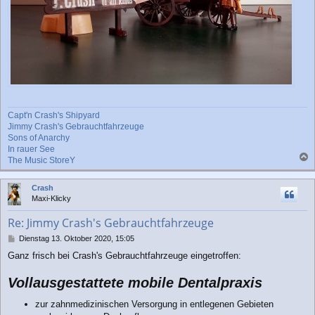
Capt'n Crash's Shipyard
Jimmy Crash's Gebrauchtfahrzeuge
Sons of Anarchy
In rauer See
The Music StoreY
a
c
Crash
h
Maxi-Klicky
o
b
Re: Jimmy Crash's Gebrauchtfahrzeuge
e
n
B
Dienstag 13. Oktober 2020, 15:05
e
Ganz frisch bei Crash's Gebrauchtfahrzeuge eingetroffen:
i
t
Vollausgestattete mobile Dentalpraxis
r
a
g
zur zahnmedizinischen Versorgung in entlegenen Gebieten