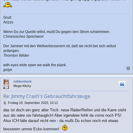
Gruß
Arizzo
Wenn Du zur Quelle willst, mußt Du gegen den Strom schwimmen.
Chinesisches Sprichwort
Der Jammer mit den Weltverbesserern ist, daß sie nicht bei sich selbst
anfangen.
Thornton Wilder
with eyes wide open we walk the plank
gotye
a
c
rubberduck
h
Mega-Klicky
o
b
Re: Jimmy Crash's Gebrauchtfahrzeuge
e
n
B
Freitag 18. September 2020, 10:12
e
das ist doch ein ganz alter Trick: neue Räder/Reifen und die Karre sieht
i
aus als wäre sie fahrtauglich! Aber irgendwie fehlt da vorne noch PS!
t
r
Also ICH falle darauf nicht rein - da mußt Du schon noch mit etwas
a
besserem umme Ecke kommen!
g