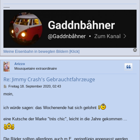
-----
Meine Eisenbahn in bewegten Bildern [Klick]
a
c
Arizzo
h
Mousquetaire extraordinaire
o
b
Re: Jimmy Crash's Gebrauchtfahrzeuge
e
n
B
Freitag 18. September 2020, 02:43
e
moin,
i
t
r
ich würde sagen: das Wochenende hat sich gelohnt
a
g
eine Kutsche der Marke "trés chic", leicht in die Jahre gekommen ...
Die Räder sollten allerdings auch m.E. geringfügig angepasst werden ...