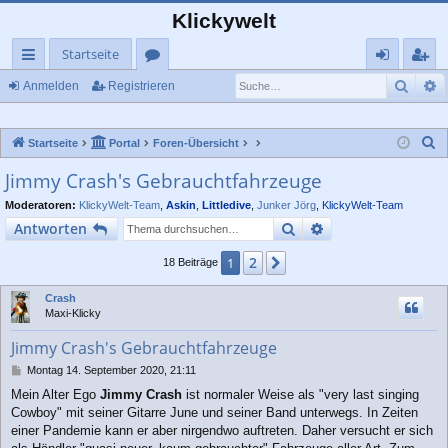
Klickywelt
Startseite
Such
E
ch
or
n
eg
Anmelden
Registrieren
ne
en
m
ist
S
Startseite
Portal
Foren-Übersicht
llz
el
rie
u
Jimmy Crash's Gebrauchtfahrzeuge
ug
de
re
c
Moderatoren:
KlickyWelt-Team
,
Askin
,
Littledive
,
Junker Jörg
,
KlickyWelt-Team
rif
n
n
h
Suche
Erweiterte Suche
Antworten
e
f
2
1
Nächste
18 Beiträge
Crash
Maxi-Klicky
Jimmy Crash's Gebrauchtfahrzeuge
B
Montag 14. September 2020, 21:11
e
Mein Alter Ego
Jimmy Crash
ist normaler Weise als "very last singing
i
Cowboy" mit seiner Gitarre June und seiner Band unterwegs. In Zeiten
t
r
einer Pandemie kann er aber nirgendwo auftreten. Daher versucht er sich
a