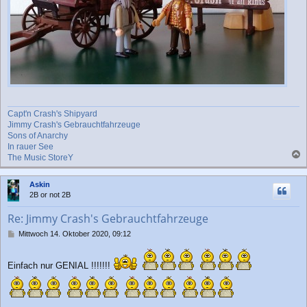
Capt'n Crash's Shipyard
Jimmy Crash's Gebrauchtfahrzeuge
Sons of Anarchy
In rauer See
The Music StoreY
a
c
Askin
h
2B or not 2B
o
b
Re: Jimmy Crash's Gebrauchtfahrzeuge
e
n
B
Mittwoch 14. Oktober 2020, 09:12
e
i
t
Einfach nur GENIAL !!!!!!!
r
a
g