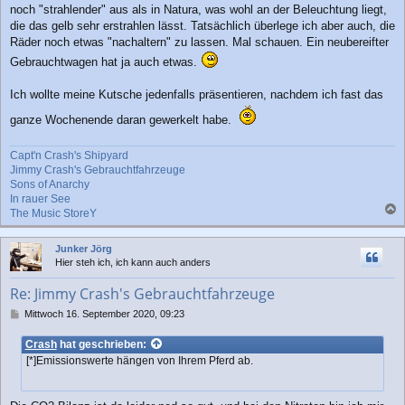
noch "strahlender" aus als in Natura, was wohl an der Beleuchtung liegt,
t
r
die das gelb sehr erstrahlen lässt. Tatsächlich überlege ich aber auch, die
a
Räder noch etwas "nachaltern" zu lassen. Mal schauen. Ein neubereifter
g
Gebrauchtwagen hat ja auch etwas.
Ich wollte meine Kutsche jedenfalls präsentieren, nachdem ich fast das
ganze Wochenende daran gewerkelt habe.
Capt'n Crash's Shipyard
Jimmy Crash's Gebrauchtfahrzeuge
Sons of Anarchy
In rauer See
The Music StoreY
a
c
Junker Jörg
h
Hier steh ich, ich kann auch anders
o
b
Re: Jimmy Crash's Gebrauchtfahrzeuge
e
n
B
Mittwoch 16. September 2020, 09:23
e
i
Crash
hat geschrieben:
t
[*]Emissionswerte hängen von Ihrem Pferd ab.
r
a
g