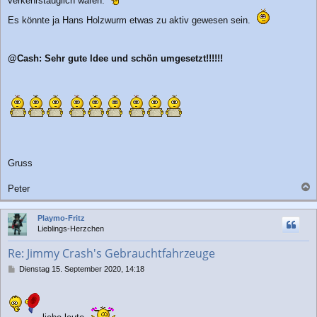
verkehrstauglich waren.
Es könnte ja Hans Holzwurm etwas zu aktiv gewesen sein.
@Cash: Sehr gute Idee und schön umgesetzt!!!!!!
Gruss
Peter
a
c
Playmo-Fritz
h
Lieblings-Herzchen
o
b
Re: Jimmy Crash's Gebrauchtfahrzeuge
e
n
B
Dienstag 15. September 2020, 14:18
e
i
t
r