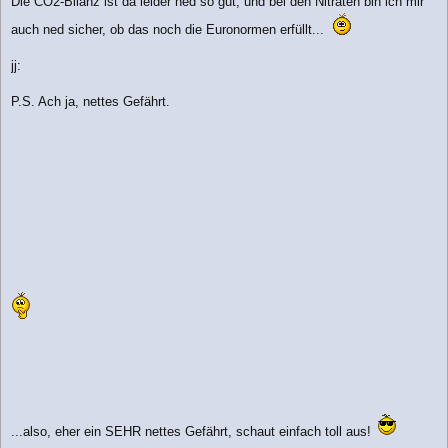
Die CO2-Bilanz ist da leider ned so gut, und bei den Nitraten bin ich mir
auch ned sicher, ob das noch die Euronormen erfüllt...
jj:
P.S. Ach ja, nettes Gefährt.
...also, eher ein SEHR nettes Gefährt, schaut einfach toll aus!