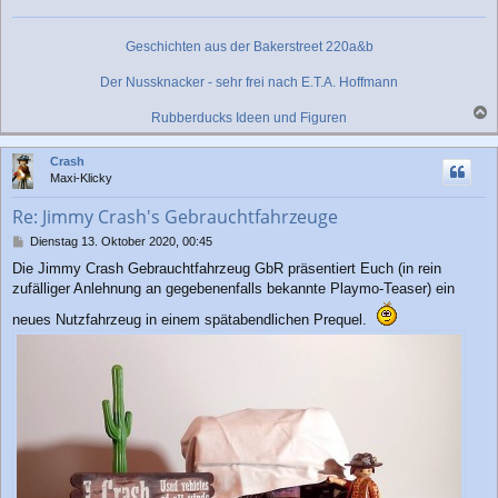
Geschichten aus der Bakerstreet 220a&b
Der Nussknacker - sehr frei nach E.T.A. Hoffmann
Rubberducks Ideen und Figuren
a
c
Crash
h
Maxi-Klicky
o
b
Re: Jimmy Crash's Gebrauchtfahrzeuge
e
n
B
Dienstag 13. Oktober 2020, 00:45
e
Die Jimmy Crash Gebrauchtfahrzeug GbR präsentiert Euch (in rein
i
zufälliger Anlehnung an gegebenenfalls bekannte Playmo-Teaser) ein
t
r
neues Nutzfahrzeug in einem spätabendlichen Prequel.
a
g