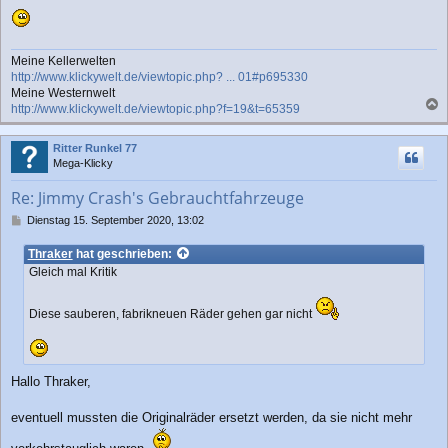
g
Meine Kellerwelten
http://www.klickywelt.de/viewtopic.php? ... 01#p695330
Meine Westernwelt
http://www.klickywelt.de/viewtopic.php?f=19&t=65359
a
c
Ritter Runkel 77
h
Mega-Klicky
o
b
Re: Jimmy Crash's Gebrauchtfahrzeuge
e
n
B
Dienstag 15. September 2020, 13:02
e
i
Thraker
hat geschrieben:
t
Gleich mal Kritik
r
a
g
Diese sauberen, fabrikneuen Räder gehen gar nicht
Hallo Thraker,
eventuell mussten die Originalräder ersetzt werden, da sie nicht mehr