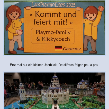
i
t
r
a
g
Erst mal nur ein kleiner Überblick, Detailfotos folgen peu-à-peu.