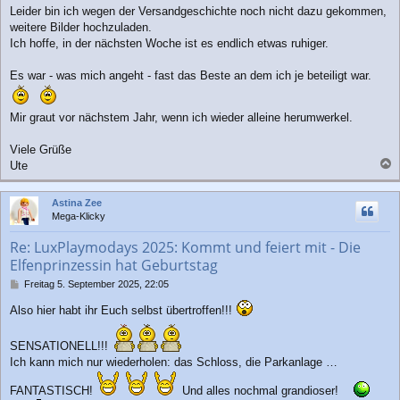
Leider bin ich wegen der Versandgeschichte noch nicht dazu gekommen,
weitere Bilder hochzuladen.
Ich hoffe, in der nächsten Woche ist es endlich etwas ruhiger.
Es war - was mich angeht - fast das Beste an dem ich je beteiligt war.
Mir graut vor nächstem Jahr, wenn ich wieder alleine herumwerkel.
Viele Grüße
Ute
a
c
Astina Zee
h
Mega-Klicky
o
b
Re: LuxPlaymodays 2025: Kommt und feiert mit - Die
e
Elfenprinzessin hat Geburtstag
n
B
Freitag 5. September 2025, 22:05
e
Also hier habt ihr Euch selbst übertroffen!!!
i
t
r
SENSATIONELL!!!
a
Ich kann mich nur wiederholen: das Schloss, die Parkanlage …
g
FANTASTISCH!
Und alles nochmal grandioser!