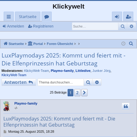
Klickywelt
Startseite
Such
E
ch
or
n
eg
Anmelden
Registrieren
ne
en
m
ist
S
Startseite
Portal
Foren-Übersicht
llz
el
rie
u
LuxPlaymodays 2025: Kommt und feiert mit -
ug
de
re
c
Die Elfenprinzessin hat Geburtstag
rif
n
n
h
e
Moderatoren:
KlickyWelt-Team
,
Playmo-family
,
Littledive
,
Junker Jörg
,
f
KlickyWelt-Team
Suche
Erweiterte Suche
Antworten
2
1
Nächste
25 Beiträge
Playmo-family
-/-
LuxPlaymodays 2025: Kommt und feiert mit - Die
Elfenprinzessin hat Geburtstag
B
Montag 25. August 2025, 18:28
e