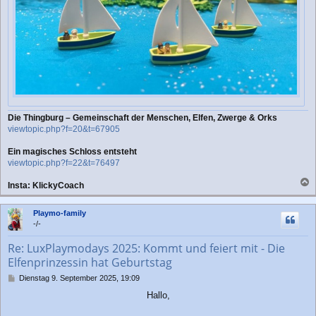
Die Thingburg – Gemeinschaft der Menschen, Elfen, Zwerge & Orks
viewtopic.php?f=20&t=67905
Ein magisches Schloss entsteht
viewtopic.php?f=22&t=76497
Insta: KlickyCoach
a
c
Playmo-family
h
-/-
o
b
Re: LuxPlaymodays 2025: Kommt und feiert mit - Die
e
Elfenprinzessin hat Geburtstag
n
B
Dienstag 9. September 2025, 19:09
e
Hallo,
i
t