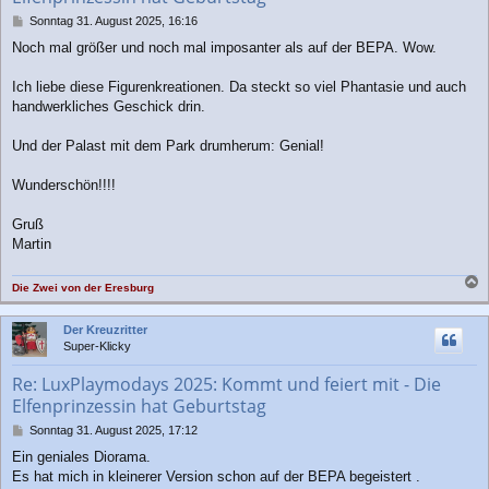
B
Sonntag 31. August 2025, 16:16
e
Noch mal größer und noch mal imposanter als auf der BEPA. Wow.
i
t
r
Ich liebe diese Figurenkreationen. Da steckt so viel Phantasie und auch
a
handwerkliches Geschick drin.
g
Und der Palast mit dem Park drumherum: Genial!
Wunderschön!!!!
Gruß
Martin
Die Zwei von der Eresburg
a
c
Der Kreuzritter
h
Super-Klicky
o
b
Re: LuxPlaymodays 2025: Kommt und feiert mit - Die
e
Elfenprinzessin hat Geburtstag
n
B
Sonntag 31. August 2025, 17:12
e
Ein geniales Diorama.
i
Es hat mich in kleinerer Version schon auf der BEPA begeistert .
t