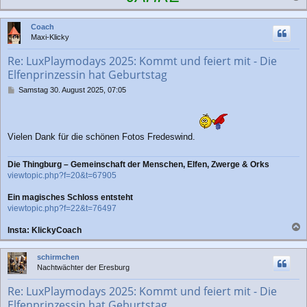
a
c
Coach
h
Maxi-Klicky
o
b
Re: LuxPlaymodays 2025: Kommt und feiert mit - Die
e
Elfenprinzessin hat Geburtstag
n
B
Samstag 30. August 2025, 07:05
e
i
t
r
Vielen Dank für die schönen Fotos Fredeswind.
a
g
Die Thingburg – Gemeinschaft der Menschen, Elfen, Zwerge & Orks
viewtopic.php?f=20&t=67905
Ein magisches Schloss entsteht
viewtopic.php?f=22&t=76497
Insta: KlickyCoach
a
c
schirmchen
h
Nachtwächter der Eresburg
o
b
Re: LuxPlaymodays 2025: Kommt und feiert mit - Die
e
Elfenprinzessin hat Geburtstag
n