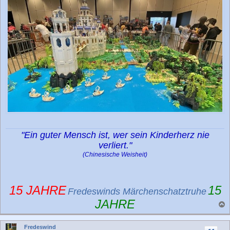
"Ein guter Mensch ist, wer sein Kinderherz nie
verliert."
(Chinesische Weisheit)
15 JAHRE
15
Fredeswinds Märchenschatztruhe
JAHRE
a
c
Fredeswind
h