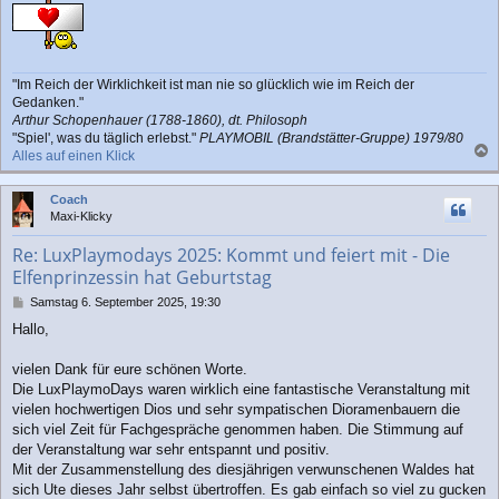
"Im Reich der Wirklichkeit ist man nie so glücklich wie im Reich der
Gedanken."
Arthur Schopenhauer (1788-1860), dt. Philosoph
"Spiel', was du täglich erlebst."
PLAYMOBIL (Brandstätter-Gruppe) 1979/80
Alles auf einen Klick
a
c
Coach
h
Maxi-Klicky
o
b
Re: LuxPlaymodays 2025: Kommt und feiert mit - Die
e
Elfenprinzessin hat Geburtstag
n
B
Samstag 6. September 2025, 19:30
e
Hallo,
i
t
r
vielen Dank für eure schönen Worte.
a
Die LuxPlaymoDays waren wirklich eine fantastische Veranstaltung mit
g
vielen hochwertigen Dios und sehr sympatischen Dioramenbauern die
sich viel Zeit für Fachgespräche genommen haben. Die Stimmung auf
der Veranstaltung war sehr entspannt und positiv.
Mit der Zusammenstellung des diesjährigen verwunschenen Waldes hat
sich Ute dieses Jahr selbst übertroffen. Es gab einfach so viel zu gucken