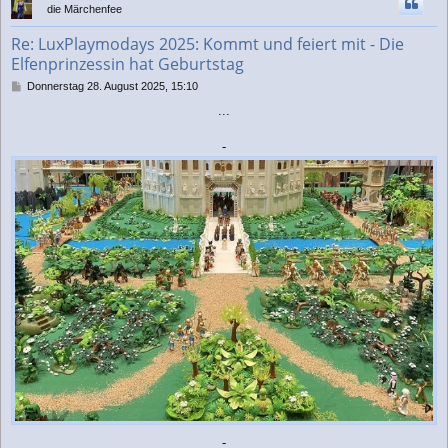
die Märchenfee
o
b
Re: LuxPlaymodays 2025: Kommt und feiert mit - Die
e
Elfenprinzessin hat Geburtstag
n
B
Donnerstag 28. August 2025, 15:10
e
...
i
t
r
-
a
g
-