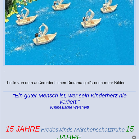
-
...hoffe von dem außerordentlichen Diorama gibt's noch mehr Bilder.
"Ein guter Mensch ist, wer sein Kinderherz nie
verliert."
(Chinesische Weisheit)
15 JAHRE
15
Fredeswinds Märchenschatztruhe
JAHRE