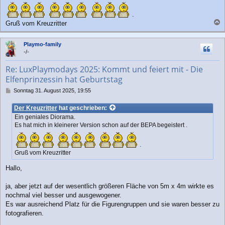
r
a
.
g
Gruß vom Kreuzritter
a
c
Playmo-family
h
-/-
o
b
Re: LuxPlaymodays 2025: Kommt und feiert mit - Die
e
Elfenprinzessin hat Geburtstag
n
B
Sonntag 31. August 2025, 19:55
e
i
Der Kreuzritter
hat geschrieben:
t
Ein geniales Diorama.
r
Es hat mich in kleinerer Version schon auf der BEPA begeistert .
a
g
.
Gruß vom Kreuzritter
Hallo,
ja, aber jetzt auf der wesentlich größeren Fläche von 5m x 4m wirkte es
nochmal viel besser und ausgewogener.
Es war ausreichend Platz für die Figurengruppen und sie waren besser zu
fotografieren.