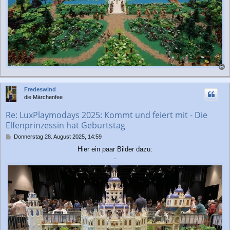
a
c
Fredeswind
h
die Märchenfee
o
b
Re: LuxPlaymodays 2025: Kommt und feiert mit - Die
e
Elfenprinzessin hat Geburtstag
n
B
Donnerstag 28. August 2025, 14:59
e
Hier ein paar Bilder dazu:
i
-
t
r
a
g