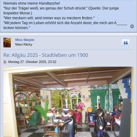
Niemals ohne meine Handtasche!
"Nur der Träger weiß, wo genau der Schuh drückt." (Quelle: Der junge
Inspektor Morse.)
"Wer meckern will, wird immer was zu meckern finden."
"Mit jedem Tag im Leben erhöht sich die Anzahl derer, die mich am A_____
lecken können."
a
c
Miss Marple
h
Maxi-Klicky
o
b
Re: Allgäu 2025 - Stadtleben um 1900
e
n
B
Montag 27. Oktober 2025, 23:32
e
i
t
r
a
g