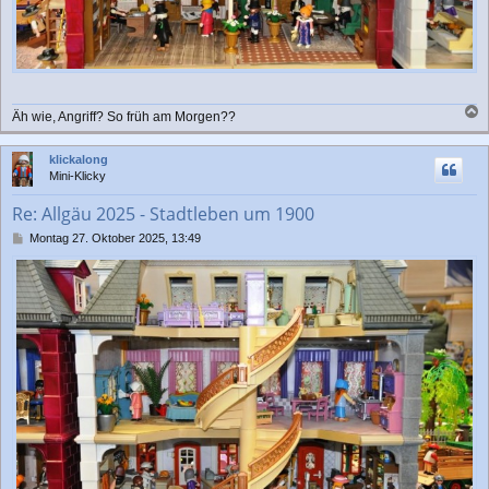
Äh wie, Angriff? So früh am Morgen??
a
c
klickalong
h
Mini-Klicky
o
b
Re: Allgäu 2025 - Stadtleben um 1900
e
n
B
Montag 27. Oktober 2025, 13:49
e
i
t
r
a
g