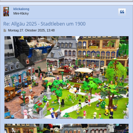
a
a
c
g
klickalong
h
Mini-Klicky
o
b
Re: Allgäu 2025 - Stadtleben um 1900
e
n
B
Montag 27. Oktober 2025, 13:48
e
i
t
r
a
g