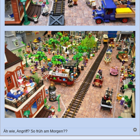
Äh wie, Angriff? So früh am Morgen??
a
c