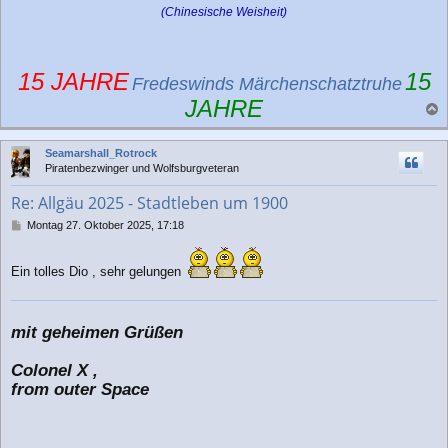
(Chinesische Weisheit)
15 JAHRE
15
Fredeswinds Märchenschatztruhe
JAHRE
a
c
Seamarshall_Rotrock
h
Piratenbezwinger und Wolfsburgveteran
o
b
Re: Allgäu 2025 - Stadtleben um 1900
e
n
B
Montag 27. Oktober 2025, 17:18
e
i
t
Ein tolles Dio , sehr gelungen
r
a
g
mit geheimen Grüßen
Colonel X ,
from outer Space