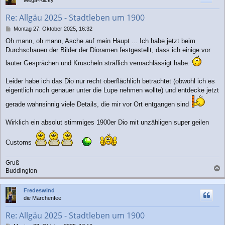
Mega-Klicky
o
b
Re: Allgäu 2025 - Stadtleben um 1900
e
n
B
Montag 27. Oktober 2025, 16:32
e
Oh mann, oh mann, Asche auf mein Haupt ... Ich habe jetzt beim
i
Durchschauen der Bilder der Dioramen festgestellt, dass ich einige vor
t
r
lauter Gesprächen und Kruscheln sträflich vernachlässigt habe.
a
g
Leider habe ich das Dio nur recht oberflächlich betrachtet (obwohl ich es
eigentlich noch genauer unter die Lupe nehmen wollte) und entdecke jetzt
gerade wahnsinnig viele Details, die mir vor Ort entgangen sind
Wirklich ein absolut stimmiges 1900er Dio mit unzähligen super geilen
Customs
Gruß
Buddington
a
c
Fredeswind
h
die Märchenfee
o
b
Re: Allgäu 2025 - Stadtleben um 1900
e
n