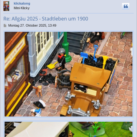
klickalong
h
Mini-Klicky
o
b
Re: Allgäu 2025 - Stadtleben um 1900
e
n
B
Montag 27. Oktober 2025, 13:49
e
i
t
r
a
g