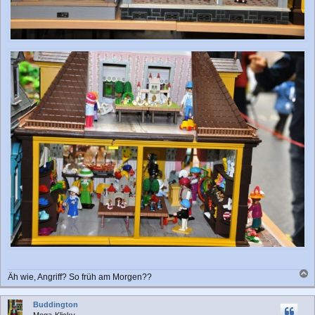
Äh wie, Angriff? So früh am Morgen??
a
c
Buddington
h