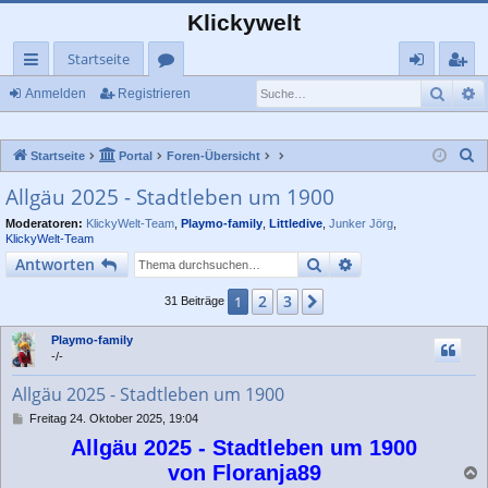
Klickywelt
Startseite
Such
E
ch
or
n
eg
Anmelden
Registrieren
ne
en
m
ist
S
Startseite
Portal
Foren-Übersicht
llz
el
rie
u
Allgäu 2025 - Stadtleben um 1900
ug
de
re
c
Moderatoren:
KlickyWelt-Team
,
Playmo-family
,
Littledive
,
Junker Jörg
,
rif
n
n
h
KlickyWelt-Team
e
f
Suche
Erweiterte Suche
Antworten
2
3
1
Nächste
31 Beiträge
Playmo-family
-/-
Allgäu 2025 - Stadtleben um 1900
B
Freitag 24. Oktober 2025, 19:04
e
Allgäu 2025 - Stadtleben um 1900
i
t
von Floranja89
r