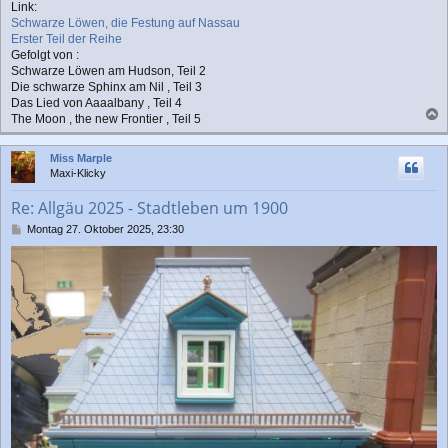
Link:
Schwarze Löwen, die Festung auf Nassau
Erster Teil der Reihe
Gefolgt von :
Schwarze Löwen am Hudson, Teil 2
Die schwarze Sphinx am Nil , Teil 3
Das Lied von Aaaalbany , Teil 4
The Moon , the new Frontier , Teil 5
a
c
Miss Marple
h
Maxi-Klicky
o
b
Re: Allgäu 2025 - Stadtleben um 1900
e
n
B
Montag 27. Oktober 2025, 23:30
e
i
t
r
a
g