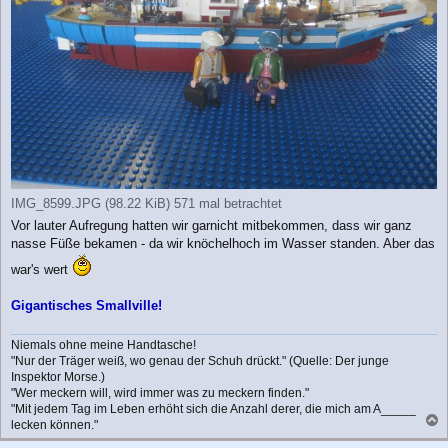
IMG_8599.JPG (98.22 KiB) 571 mal betrachtet
Vor lauter Aufregung hatten wir garnicht mitbekommen, dass wir ganz
nasse Füße bekamen - da wir knöchelhoch im Wasser standen. Aber das
war's wert
Gigantisches Smallville!
Niemals ohne meine Handtasche!
"Nur der Träger weiß, wo genau der Schuh drückt." (Quelle: Der junge
Inspektor Morse.)
"Wer meckern will, wird immer was zu meckern finden."
"Mit jedem Tag im Leben erhöht sich die Anzahl derer, die mich am A_____
lecken können."
a