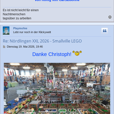
g
Es ist nicht leicht für einen
Nachtmenschen
tagsüber zu arbeiten
a
c
Playmofee
h
Lebt nur noch in der Klickywelt
o
b
Re: Nördlingen XXL 2026 - Smallville LEGO
e
n
B
Dienstag 19. Mai 2026, 19:46
e
Danke Christoph!
i
t
r
a
g