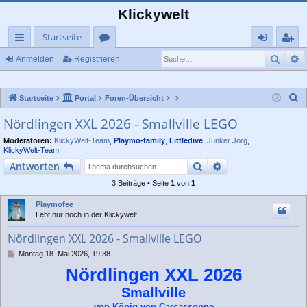
Klickywelt
Startseite
Such
E
ch
or
n
eg
Anmelden
Registrieren
ne
en
m
ist
S
Startseite
Portal
Foren-Übersicht
llz
el
rie
u
Nördlingen XXL 2026 - Smallville LEGO
ug
de
re
c
Moderatoren:
KlickyWelt-Team
,
Playmo-family
,
Littledive
,
Junker Jörg
,
rif
n
n
h
KlickyWelt-Team
e
f
Suche
Erweiterte Suche
Antworten
3 Beiträge • Seite
1
von
1
Playmofee
Lebt nur noch in der Klickywelt
Nördlingen XXL 2026 - Smallville LEGO
B
Montag 18. Mai 2026, 19:38
e
Nördlingen XXL 2026
i
t
Smallville
r
a
von König von Carcassonne