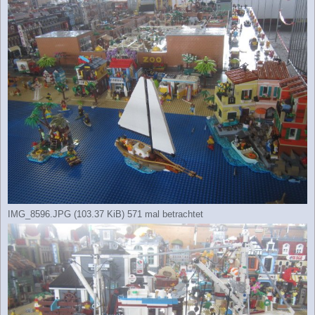
IMG_8596.JPG (103.37 KiB) 571 mal betrachtet