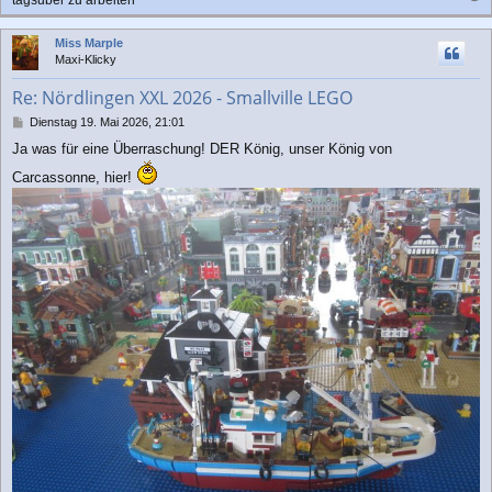
a
c
Miss Marple
h
Maxi-Klicky
o
b
Re: Nördlingen XXL 2026 - Smallville LEGO
e
n
B
Dienstag 19. Mai 2026, 21:01
e
Ja was für eine Überraschung! DER König, unser König von
i
t
Carcassonne, hier!
r
a
g