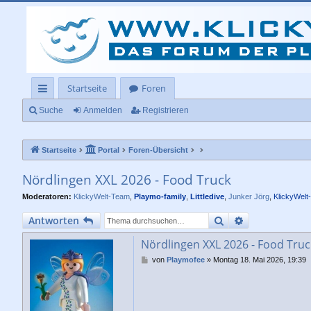
Startseite
Foren
ch
Suche
Anmelden
Registrieren
ne
Startseite
Portal
Foren-Übersicht
llz
ug
Nördlingen XXL 2026 - Food Truck
rif
Moderatoren:
KlickyWelt-Team
,
Playmo-family
,
Littledive
,
Junker Jörg
,
KlickyWelt
f
Suche
Erweiterte Su
Antworten
Nördlingen XXL 2026 - Food Truc
B
von
Playmofee
»
Montag 18. Mai 2026, 19:39
e
i
t
r