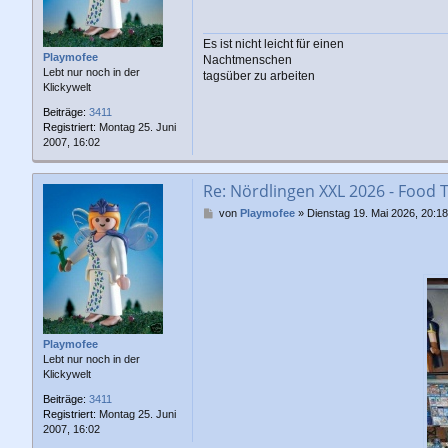
a
g
Es ist nicht leicht für einen
Playmofee
Nachtmenschen
Lebt nur noch in der
tagsüber zu arbeiten
Klickywelt
Beiträge:
3411
Registriert:
Montag 25. Juni
2007, 16:02
Re: Nördlingen XXL 2026 - Food 
B
von
Playmofee
»
Dienstag 19. Mai 2026, 20:18
e
i
t
r
a
g
Playmofee
Lebt nur noch in der
Klickywelt
Beiträge:
3411
Registriert:
Montag 25. Juni
2007, 16:02