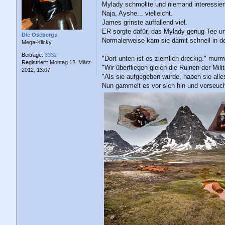
Mylady schmollte und niemand interessier
t
r
Naja, Ayshe... vielleicht.
a
James grinste auffallend viel.
g
ER sorgte dafür, das Mylady genug Tee u
Die Osebergs
Normalerweise kam sie damit schnell in 
Mega-Klicky
Beiträge:
3332
"Dort unten ist es ziemlich dreckig." mur
Registriert:
Montag 12. März
"Wir überfliegen gleich die Ruinen der Mil
2012, 13:07
"Als sie aufgegeben wurde, haben sie alle
Nun gammelt es vor sich hin und verseuch