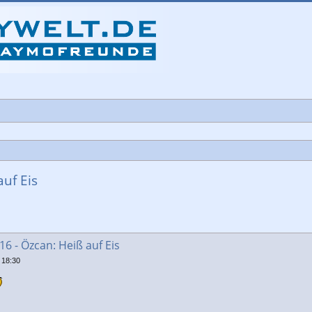
uf Eis
che
6 - Özcan: Heiß auf Eis
 18:30