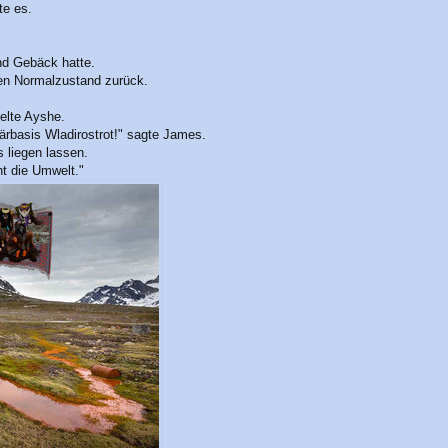
te es.
nd Gebäck hatte.
den Normalzustand zurück.
melte Ayshe.
itärbasis Wladirostrot!" sagte James.
s liegen lassen.
t die Umwelt."