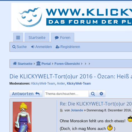
Startseite
Foren
ch
Suche
Anmelden
Registrieren
ne
Startseite
Portal
Foren-Übersicht
llz
ug
Die KLICKYWELT-Tort(o)ur 2016 - Özcan: Heiß a
rif
Moderatoren:
KlickyWelt-Team
,
Antler
,
KlickyWelt-Team
f
Suche
Erweiterte Su
Antworten
Re: Die KLICKYWELT-Tort(o)ur 201
B
von
Jolande
»
Donnerstag 8. Dezember 2016,
e
i
Ohne Monsokon fehlt uns doch etwas!
t
r
(Doch, ich mag Mons auch
)