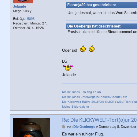
a
Floranja89 hat geschrieben:
g
Jolande
Mega-Klicky
Und jedesmal, wenn ich das Wort Steuerb
Beiträge:
5096
Registriert:
Montag 27.
Die Osebergs hat geschrieben:
Oktober 2014, 16:26
Frostschutzmittel für die Steuerbommel u
Oder so!
LG
Jolande
Kleine Dinos - so fing es an
Kleine Dinos unterwegs zu neuen Abenteuern
Die Klickywelt-Rallye 2015
/
Die KLICKYWELT-Tort(o)u
Meine Bildergalerie
Re: Die KLICKYWELT-Tort(o)ur 201
B
von
Die Osebergs
»
Donnerstag 8. Dezember 
e
Es war ein ruhiger Flug.
i