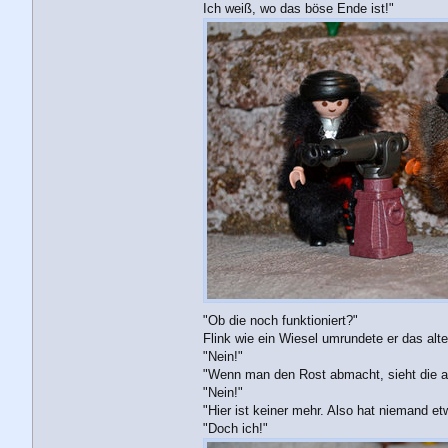
Ich weiß, wo das böse Ende ist!"
"Ob die noch funktioniert?"
Flink wie ein Wiesel umrundete er das alt
"Nein!"
"Wenn man den Rost abmacht, sieht die a
"Nein!"
"Hier ist keiner mehr. Also hat niemand e
"Doch ich!"