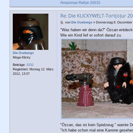
Amazonas-Rallye 20015
Re: Die KLICKYWELT-Tort(o)ur 201
B
von
Die Osebergs
»
Donnerstag 8. Dezember 
e
"Was haben wir denn da?" Özcan entdeckt
i
Wie ein Kind lief er sofort darauf zu.
t
r
a
g
Die Osebergs
Mega-Klicky
Beiträge:
3332
Registriert:
Montag 12. März
2012, 13:07
"Özcan, das ist kein Spielzeug." warnte D
"Ich habe schon mal eine Kanone gesehe