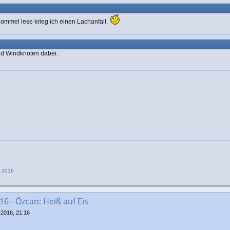
ommel lese krieg ich einen Lachanfall.
nd Windknoten dabei.
r 2016
6 - Özcan: Heiß auf Eis
2016, 21:16