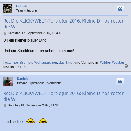
c
Ischade
h
Traumtänzerin
o
b
Re: Die KLICKYWELT-Tort(o)ur 2016: Kleine Dinos retten
e
die W
n
B
Samstag 17. September 2016, 18:40
e
Ui! ein kleiner blauer Dino!
i
t
r
Und die Strickklamotten sehen fesch aus!
a
g
[ externes Bild ]
die Wolfsmärchen
,
das Tarot
und Vampire im
Wilden Westen
und im
Urlaub
a
c
Daniela
h
Playmo-Opernhaus-Intendantin
o
b
Re: Die KLICKYWELT-Tort(o)ur 2016: Kleine Dinos retten
e
die W
n
B
Sonntag 18. September 2016, 11:31
e
i
t
Ein Eisdino!
r
a