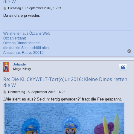
die W
n
B
Dienstag 13. September 2016, 15:33
e
Da sind sie ja wieder.
i
t
r
a
Weisheiten aus Özcans Welt
g
Özcan erzählt
Özcans Dinner for one
die dunkle Seite schläft nicht
Amazonas-Rallye 20015
a
c
Jolande
h
Mega-Klicky
o
b
Re: Die KLICKYWELT-Tort(o)ur 2016: Kleine Dinos retten
e
die W
n
B
Donnerstag 15. September 2016, 16:22
e
„Wie sieht es aus? Seid ihr fertig geworden?“ fragt die Fee gespannt.
i
t
r
a
g