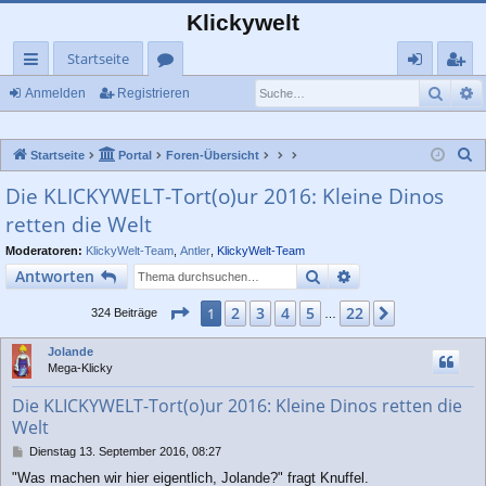
Klickywelt
Startseite
Such
E
ch
or
n
eg
Anmelden
Registrieren
ne
en
m
ist
S
Startseite
Portal
Foren-Übersicht
llz
el
rie
u
Die KLICKYWELT-Tort(o)ur 2016: Kleine Dinos
ug
de
re
c
retten die Welt
rif
n
n
h
e
Moderatoren:
KlickyWelt-Team
,
Antler
,
KlickyWelt-Team
f
Suche
Erweiterte Suche
Antworten
Seite
1
von
22
2
3
4
5
22
1
Nächste
324 Beiträge
…
Jolande
Mega-Klicky
Die KLICKYWELT-Tort(o)ur 2016: Kleine Dinos retten die
Welt
B
Dienstag 13. September 2016, 08:27
e
"Was machen wir hier eigentlich, Jolande?" fragt Knuffel.
i