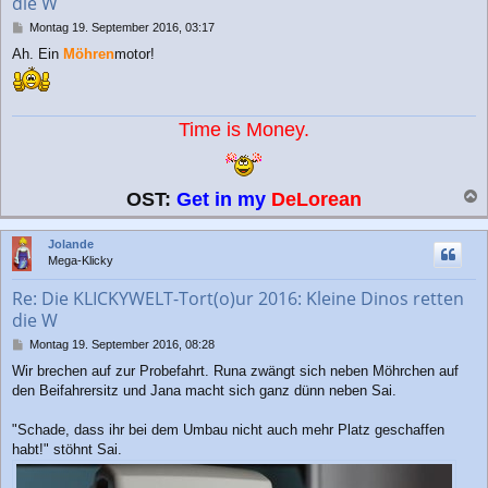
die W
n
B
Montag 19. September 2016, 03:17
e
Ah. Ein
Möhren
motor!
i
t
r
a
g
Time is Money.
OST:
Get in my
DeLorean
a
c
Jolande
h
Mega-Klicky
o
b
Re: Die KLICKYWELT-Tort(o)ur 2016: Kleine Dinos retten
e
die W
n
B
Montag 19. September 2016, 08:28
e
Wir brechen auf zur Probefahrt. Runa zwängt sich neben Möhrchen auf
i
den Beifahrersitz und Jana macht sich ganz dünn neben Sai.
t
r
a
"Schade, dass ihr bei dem Umbau nicht auch mehr Platz geschaffen
g
habt!" stöhnt Sai.