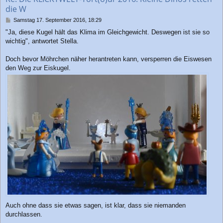
die W
n
B
Samstag 17. September 2016, 18:29
e
"Ja, diese Kugel hält das Klima im Gleichgewicht. Deswegen ist sie so
i
wichtig", antwortet Stella.
t
r
a
Doch bevor Möhrchen näher herantreten kann, versperren die Eiswesen
g
den Weg zur Eiskugel.
Auch ohne dass sie etwas sagen, ist klar, dass sie niemanden
durchlassen.