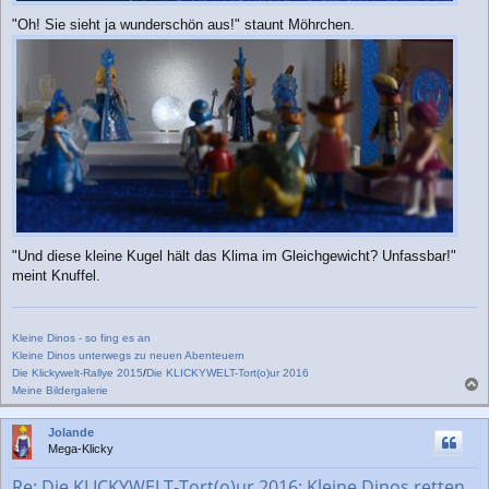
"Oh! Sie sieht ja wunderschön aus!" staunt Möhrchen.
"Und diese kleine Kugel hält das Klima im Gleichgewicht? Unfassbar!"
meint Knuffel.
Kleine Dinos - so fing es an
Kleine Dinos unterwegs zu neuen Abenteuern
Die Klickywelt-Rallye 2015
/
Die KLICKYWELT-Tort(o)ur 2016
Meine Bildergalerie
a
c
Jolande
h
Mega-Klicky
o
b
Re: Die KLICKYWELT-Tort(o)ur 2016: Kleine Dinos retten
e