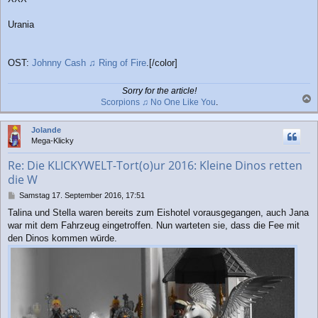
Urania
OST:
Johnny Cash ♫ Ring of Fire
.[/color]
Sorry for the article!
Scorpions ♫ No One Like You
.
a
c
Jolande
h
Mega-Klicky
o
b
Re: Die KLICKYWELT-Tort(o)ur 2016: Kleine Dinos retten
e
die W
n
B
Samstag 17. September 2016, 17:51
e
Talina und Stella waren bereits zum Eishotel vorausgegangen, auch Jana
i
war mit dem Fahrzeug eingetroffen. Nun warteten sie, dass die Fee mit
t
r
den Dinos kommen würde.
a
g