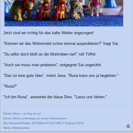
Jetzt sind wir richtig für das kalte Wetter angezogen!
"Können wir das Wohnmobil schon einmal ausprobieren?" fragt Sai.
"Du willst doch bloß an die Mohrrüben ran!" ruft Töffel.
"Auch sie muss man probieren", entgegnet Sai ungerührt.
"Das ist eine gute Idee", meint Jana. "Runa kann uns ja begleiten."
"Runa?"
"Ich bin Runa", antwortet der blaue Dino. "Lasst uns fahren."
Kleine Dinos - so fing es an
Kleine Dinos unterwegs zu neuen Abenteuern
Die Klickywelt-Rallye 2015
/
Die KLICKYWELT-Tort(o)ur 2016
Meine Bildergalerie
a