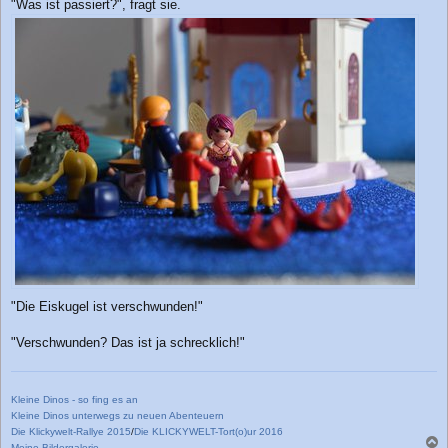
"Was ist passiert?", fragt sie.
"Die Eiskugel ist verschwunden!"
"Verschwunden? Das ist ja schrecklich!"
Kleine Dinos - so fing es an
Kleine Dinos unterwegs zu neuen Abenteuern
Die Klickywelt-Rallye 2015
/
Die KLICKYWELT-Tort(o)ur 2016
Meine Bildergalerie