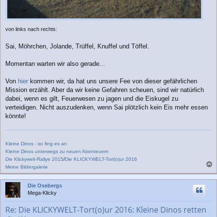
von links nach rechts:
Sai, Möhrchen, Jolande, Trüffel, Knuffel und Töffel.
Momentan warten wir also gerade...
Von
hier
kommen wir, da hat uns unsere Fee von dieser gefährlichen
Mission erzählt. Aber da wir keine Gefahren scheuen, sind wir natürlich
dabei, wenn es gilt, Feuerwesen zu jagen und die Eiskugel zu
verteidigen. Nicht auszudenken, wenn Sai plötzlich kein Eis mehr essen
könnte!
Kleine Dinos - so fing es an
Kleine Dinos unterwegs zu neuen Abenteuern
Die Klickywelt-Rallye 2015
/
Die KLICKYWELT-Tort(o)ur 2016
Meine Bildergalerie
a
c
Die Osebergs
h
Mega-Klicky
o
b
Re: Die KLICKYWELT-Tort(o)ur 2016: Kleine Dinos retten
e