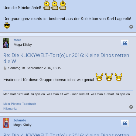
g
Und die Strickmäntel!
Der graue ganz rechts ist bestimmt aus der Kollektion von Karl Lagerelb!
a
c
Mara
h
Mega-Klicky
o
b
Re: Die KLICKYWELT-Tort(o)ur 2016: Kleine Dinos retten
e
die W
n
B
Sonntag 18. September 2016, 18:15
e
i
Eisdino ist für diese Gruppe ebenso ideal wie genial
t
r
a
Man hört nicht auf, zu spielen, weil man alt wird - man wird alt, weil man aufhört, zu spielen.
g
Mein Playmo-Tagebuch
Kikimania
a
c
Jolande
h
Mega-Klicky
o
b
Re: Die KLICKYWELT-Tort(o)ur 2016: Kleine Dinos retten