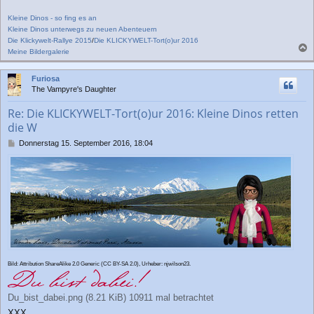
Kleine Dinos - so fing es an
Kleine Dinos unterwegs zu neuen Abenteuern
Die Klickywelt-Rallye 2015
/
Die KLICKYWELT-Tort(o)ur 2016
Meine Bildergalerie
a
c
Furiosa
h
The Vampyre's Daughter
o
b
Re: Die KLICKYWELT-Tort(o)ur 2016: Kleine Dinos retten
e
die W
n
B
Donnerstag 15. September 2016, 18:04
e
i
t
r
a
g
Bild: Attribution ShareAlike 2.0 Generic (CC BY-SA 2.0), Urheber: njwilson23.
Du_bist_dabei.png (8.21 KiB) 10911 mal betrachtet
XXX