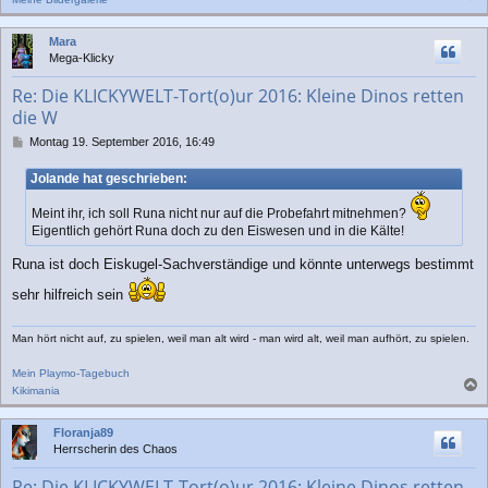
a
c
Mara
h
Mega-Klicky
o
b
Re: Die KLICKYWELT-Tort(o)ur 2016: Kleine Dinos retten
e
die W
n
B
Montag 19. September 2016, 16:49
e
i
Jolande hat geschrieben:
t
r
Meint ihr, ich soll Runa nicht nur auf die Probefahrt mitnehmen?
a
Eigentlich gehört Runa doch zu den Eiswesen und in die Kälte!
g
Runa ist doch Eiskugel-Sachverständige und könnte unterwegs bestimmt
sehr hilfreich sein
Man hört nicht auf, zu spielen, weil man alt wird - man wird alt, weil man aufhört, zu spielen.
Mein Playmo-Tagebuch
Kikimania
a
c
Floranja89
h
Herrscherin des Chaos
o
b
Re: Die KLICKYWELT-Tort(o)ur 2016: Kleine Dinos retten