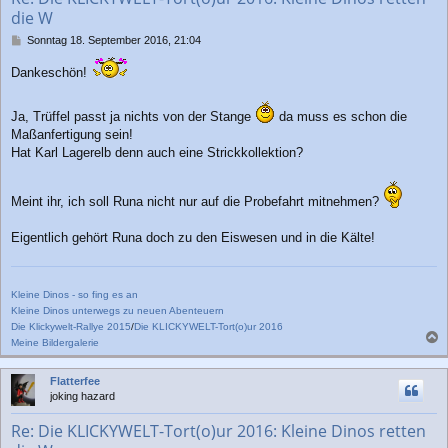
e
die W
n
B
Sonntag 18. September 2016, 21:04
e
i
Dankeschön!
t
r
a
Ja, Trüffel passt ja nichts von der Stange
da muss es schon die
g
Maßanfertigung sein!
Hat Karl Lagerelb denn auch eine Strickkollektion?
Meint ihr, ich soll Runa nicht nur auf die Probefahrt mitnehmen?
Eigentlich gehört Runa doch zu den Eiswesen und in die Kälte!
Kleine Dinos - so fing es an
Kleine Dinos unterwegs zu neuen Abenteuern
Die Klickywelt-Rallye 2015
/
Die KLICKYWELT-Tort(o)ur 2016
Meine Bildergalerie
a
c
Flatterfee
h
joking hazard
o
b
Re: Die KLICKYWELT-Tort(o)ur 2016: Kleine Dinos retten
e