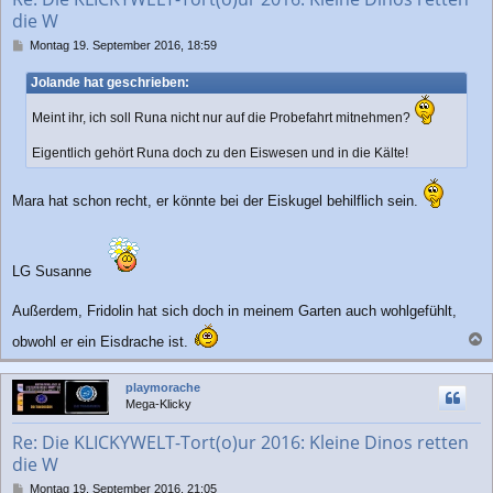
e
die W
n
B
Montag 19. September 2016, 18:59
e
i
Jolande hat geschrieben:
t
r
Meint ihr, ich soll Runa nicht nur auf die Probefahrt mitnehmen?
a
g
Eigentlich gehört Runa doch zu den Eiswesen und in die Kälte!
Mara hat schon recht, er könnte bei der Eiskugel behilflich sein.
LG Susanne
Außerdem, Fridolin hat sich doch in meinem Garten auch wohlgefühlt,
obwohl er ein Eisdrache ist.
a
c
playmorache
h
Mega-Klicky
o
b
Re: Die KLICKYWELT-Tort(o)ur 2016: Kleine Dinos retten
e
die W
n
B
Montag 19. September 2016, 21:05