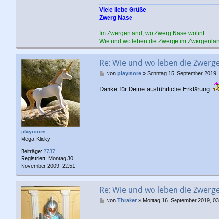
Viele liebe Grüße
Zwerg Nase
Im Zwergenland, wo Zwerg Nase wohnt
Wie und wo leben die Zwerge im Zwergenla
Re: Wie und wo leben die Zwerg
B
von
playmore
»
Sonntag 15. September 2019,
e
i
Danke für Deine ausführliche Erklärung
t
r
a
g
playmore
Mega-Klicky
Beiträge:
2737
Registriert:
Montag 30.
November 2009, 22:51
Re: Wie und wo leben die Zwerg
B
von
Thraker
»
Montag 16. September 2019, 03
e
i