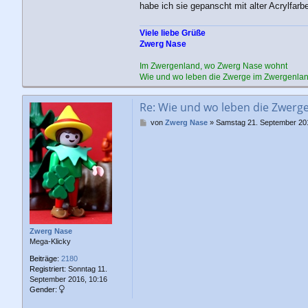
habe ich sie gepanscht mit alter Acrylfar
Viele liebe Grüße
Zwerg Nase
Im Zwergenland, wo Zwerg Nase wohnt
Wie und wo leben die Zwerge im Zwergenla
Re: Wie und wo leben die Zwerg
B
von
Zwerg Nase
»
Samstag 21. September 201
e
i
t
r
a
g
Zwerg Nase
Mega-Klicky
Beiträge:
2180
Registriert:
Sonntag 11.
September 2016, 10:16
Gender: