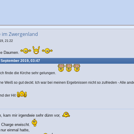
e im Zwergenland
19, 21:22
 die Daumen.
 September 2019, 03:47
Ich finde die Kirche sehr gelungen.
 Weiß so gut deckt. Ich war bei meinen Ergebnissen nicht so zufrieden - Alle ander
nd der Hit
n, kam mir irgendwie sehr dünn vor,
e Charge erwischt.
nur einmal hatte,