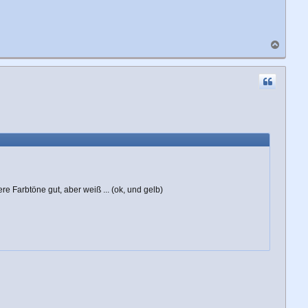
N
a
c
h
o
b
e
n
e Farbtöne gut, aber weiß ... (ok, und gelb)