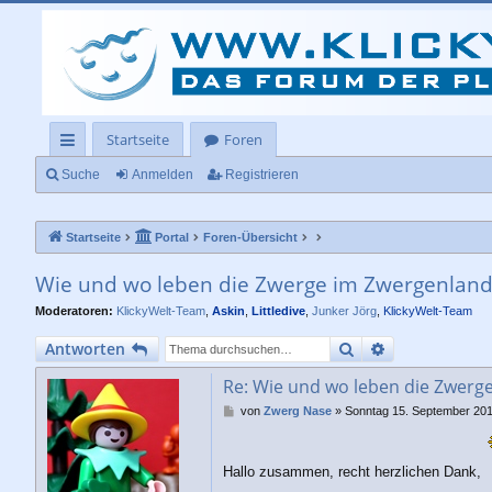
Startseite
Foren
ch
Suche
Anmelden
Registrieren
ne
Startseite
Portal
Foren-Übersicht
llz
ug
Wie und wo leben die Zwerge im Zwergenlan
rif
Moderatoren:
KlickyWelt-Team
,
Askin
,
Littledive
,
Junker Jörg
,
KlickyWelt-Team
f
Suche
Erweiterte Su
Antworten
Re: Wie und wo leben die Zwerg
B
von
Zwerg Nase
»
Sonntag 15. September 201
e
i
t
Hallo zusammen, recht herzlichen Dank,
r