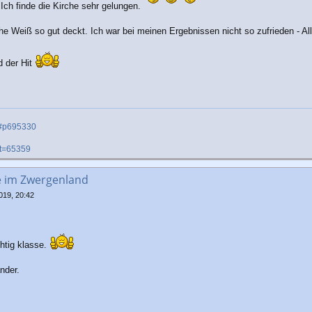
Ich finde die Kirche sehr gelungen.
 Weiß so gut deckt. Ich war bei meinen Ergebnissen nicht so zufrieden - Alle
d der Hit
01#p695330
&t=65359
e im Zwergenland
019, 20:42
chtig klasse.
nder.