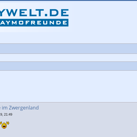
d
che
e im Zwergenland
9, 21:49