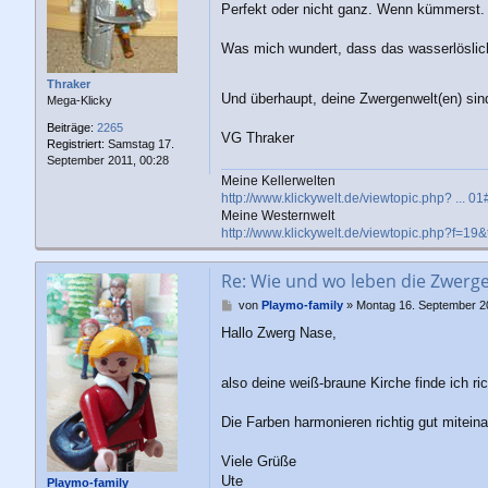
t
Perfekt oder nicht ganz. Wenn kümmerst. 
r
a
Was mich wundert, dass das wasserlösliche
g
Thraker
Und überhaupt, deine Zwergenwelt(en) sin
Mega-Klicky
Beiträge:
2265
VG Thraker
Registriert:
Samstag 17.
September 2011, 00:28
Meine Kellerwelten
http://www.klickywelt.de/viewtopic.php? ... 
Meine Westernwelt
http://www.klickywelt.de/viewtopic.php?f=19
Re: Wie und wo leben die Zwerg
B
von
Playmo-family
»
Montag 16. September 2
e
Hallo Zwerg Nase,
i
t
r
also deine weiß-braune Kirche finde ich ri
a
g
Die Farben harmonieren richtig gut miteina
Viele Grüße
Ute
Playmo-family