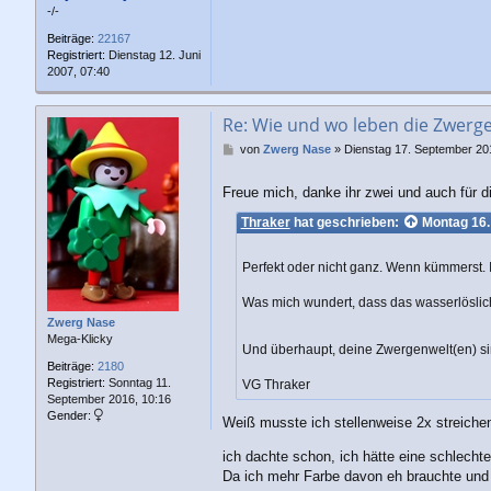
-/-
Beiträge:
22167
Registriert:
Dienstag 12. Juni
2007, 07:40
Re: Wie und wo leben die Zwerg
B
von
Zwerg Nase
»
Dienstag 17. September 20
e
i
Freue mich, danke ihr zwei und auch für
t
r
Thraker
hat geschrieben:
Montag 16.
a
g
Perfekt oder nicht ganz. Wenn kümmerst. 
Was mich wundert, dass das wasserlösliche
Zwerg Nase
Mega-Klicky
Und überhaupt, deine Zwergenwelt(en) si
Beiträge:
2180
Registriert:
Sonntag 11.
VG Thraker
September 2016, 10:16
Gender:
Weiß musste ich stellenweise 2x streiche
ich dachte schon, ich hätte eine schlecht
Da ich mehr Farbe davon eh brauchte und 