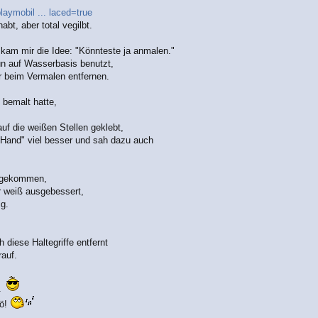
laymobil ... laced=true
bt, aber total vegilbt.
 kam mir die Idee: "Könnteste ja anmalen."
un auf Wasserbasis benutzt,
r beim Vermalen entfernen.
 bemalt hatte,
uf die weißen Stellen geklebt,
i Hand" viel besser und sah dazu auch
chgekommen,
r weiß ausgebessert,
ig.
diese Haltegriffe entfernt
rauf.
e.
öö!