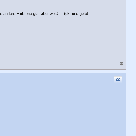
n
 andere Farbtöne gut, aber weiß ... (ok, und gelb)
N
a
c
h
o
b
e
n