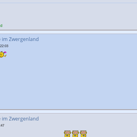
nd
e im Zwergenland
 22:03
e im Zwergenland
:47