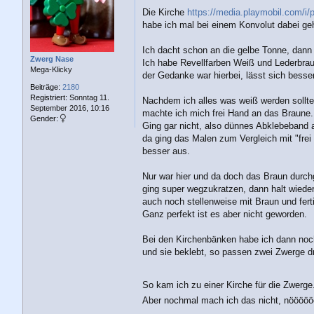
a
g
Die Kirche
https://media.playmobil.com/i/p
habe ich mal bei einem Konvolut dabei geha
Ich dacht schon an die gelbe Tonne, dann
Zwerg Nase
Ich habe Revellfarben Weiß und Lederbra
Mega-Klicky
der Gedanke war hierbei, lässt sich besse
Beiträge:
2180
Registriert:
Sonntag 11.
Nachdem ich alles was weiß werden sollte
September 2016, 10:16
machte ich mich frei Hand an das Braune.
Gender:
Ging gar nicht, also dünnes Abklebeband a
da ging das Malen zum Vergleich mit "fre
besser aus.
Nur war hier und da doch das Braun dur
ging super wegzukratzen, dann halt wiede
auch noch stellenweise mit Braun und fert
Ganz perfekt ist es aber nicht geworden.
Bei den Kirchenbänken habe ich dann noch 
und sie beklebt, so passen zwei Zwerge d
So kam ich zu einer Kirche für die Zwerg
Aber nochmal mach ich das nicht, nöööö