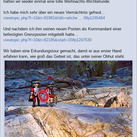
hatten wir wieder einmal eine tolle Weihnachts-Wichtelrunde.
Ich habe mich sehr über ein neues Vermächtnis gefreut...
viewtopic.php?f=10&t=81981&hilit=witche ... 0#p1245464
Und nachdem ich ihm seinen neuen Posten als Kommandant einer
befestigten Grenzposten mitgeteilt hatte...
viewtopic.php?f=10&t=82185&start=15#p1247530
Wir haben eine Erkundungstour gemacht, damit er aus erster Hand
erfahren kann, wie groß das Gebiet ist, das unter seiner Obhut steht.