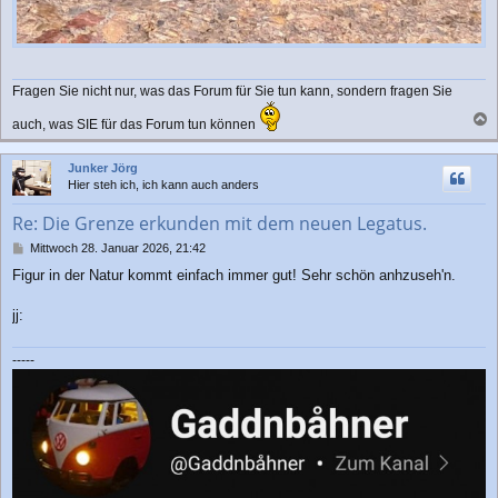
Fragen Sie nicht nur, was das Forum für Sie tun kann, sondern fragen Sie
auch, was SIE für das Forum tun können
a
c
Junker Jörg
h
Hier steh ich, ich kann auch anders
o
b
Re: Die Grenze erkunden mit dem neuen Legatus.
e
n
B
Mittwoch 28. Januar 2026, 21:42
e
Figur in der Natur kommt einfach immer gut! Sehr schön anhzuseh'n.
i
t
r
jj:
a
g
-----