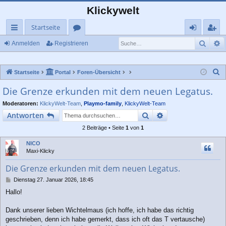
Klickywelt
Startseite
Such
E
ch
or
n
eg
Anmelden
Registrieren
ne
en
m
ist
S
Startseite
Portal
Foren-Übersicht
llz
el
rie
u
Die Grenze erkunden mit dem neuen Legatus.
ug
de
re
c
Moderatoren:
KlickyWelt-Team
,
Playmo-family
,
KlickyWelt-Team
rif
n
n
h
Suche
Erweiterte Suche
Antworten
e
f
2 Beiträge • Seite
1
von
1
NICO
Maxi-Klicky
Die Grenze erkunden mit dem neuen Legatus.
B
Dienstag 27. Januar 2026, 18:45
e
Hallo!
i
t
r
Dank unserer lieben Wichtelmaus (ich hoffe, ich habe das richtig
a
geschrieben, denn ich habe gemerkt, dass ich oft das T vertausche)
g