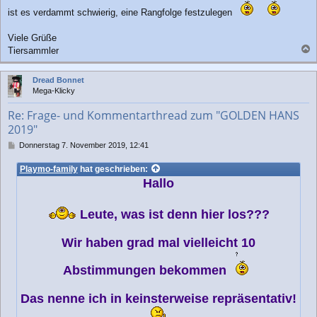
ist es verdammt schwierig, eine Rangfolge festzulegen
Viele Grüße
Tiersammler
a
c
Dread Bonnet
h
Mega-Klicky
o
b
Re: Frage- und Kommentarthread zum "GOLDEN HANS
e
2019"
n
B
Donnerstag 7. November 2019, 12:41
e
i
Playmo-family
hat geschrieben:
t
Hallo
r
a
g
Leute, was ist denn hier los???
Wir haben grad mal vielleicht 10
Abstimmungen bekommen
Das nenne ich in keinsterweise repräsentativ!