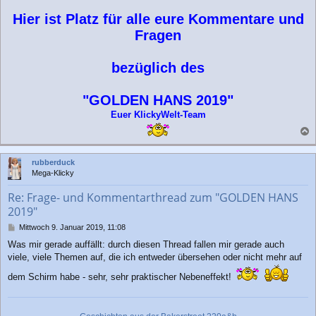
r
Hier ist Platz für alle eure Kommentare und
a
g
Fragen
bezüglich des
"GOLDEN HANS 2019"
Euer KlickyWelt-Team
a
c
rubberduck
h
Mega-Klicky
o
b
Re: Frage- und Kommentarthread zum "GOLDEN HANS
e
2019"
n
B
Mittwoch 9. Januar 2019, 11:08
e
Was mir gerade auffällt: durch diesen Thread fallen mir gerade auch
i
viele, viele Themen auf, die ich entweder übersehen oder nicht mehr auf
t
r
dem Schirm habe - sehr, sehr praktischer Nebeneffekt!
a
g