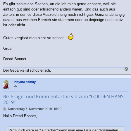
Es gibt zahlreiche Sachen, an die ich mich gerne erinnere, weil sie
einfach gut sind oder erfrischend anders waren. Und das auch aus
Zeiten, in den es diese Auszeichnung noch nicht gab. Ganz unabhängig
davon, aus welchen Bereich sie stammen oder ob derjenige noch aktiv
ist oder nicht.
Gutes vergisst man nicht so schnell !
Gruß
Dread Bonnet
Der Gedanke ist schöpferisch.
a
c
Playmo-family
h
-/-
o
b
Re: Frage- und Kommentarthread zum "GOLDEN HANS
e
2019"
n
B
Donnerstag 7. November 2019, 15:19
e
Hallo Dread Bonnet,
i
t
r
Vermutlich wäre es " einfacher" wenn man eine Liste der Nominierten
a