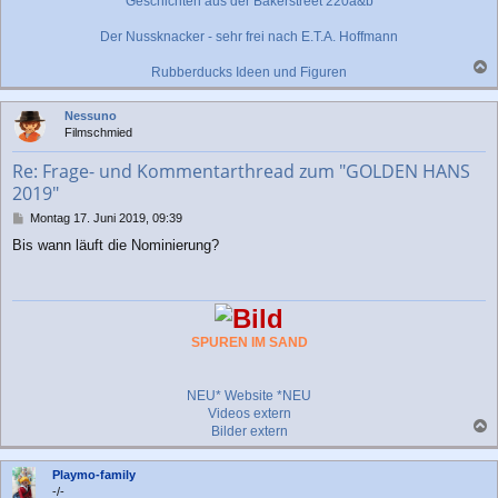
Geschichten aus der Bakerstreet 220a&b
Der Nussknacker - sehr frei nach E.T.A. Hoffmann
Rubberducks Ideen und Figuren
a
c
Nessuno
h
Filmschmied
o
b
Re: Frage- und Kommentarthread zum "GOLDEN HANS
e
2019"
n
B
Montag 17. Juni 2019, 09:39
e
Bis wann läuft die Nominierung?
i
t
r
a
g
SPUREN IM SAND
NEU* Website *NEU
Videos extern
Bilder extern
a
c
Playmo-family
h
-/-
o