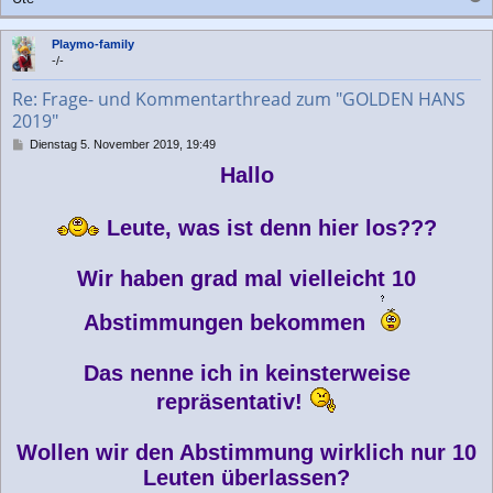
a
c
Playmo-family
h
-/-
o
b
Re: Frage- und Kommentarthread zum "GOLDEN HANS
e
2019"
n
B
Dienstag 5. November 2019, 19:49
e
Hallo
i
t
r
Leute, was ist denn hier los???
a
g
Wir haben grad mal vielleicht 10
Abstimmungen bekommen
Das nenne ich in keinsterweise
repräsentativ!
Wollen wir den Abstimmung wirklich nur 10
Leuten überlassen?