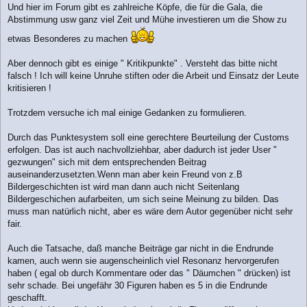
Und hier im Forum gibt es zahlreiche Köpfe, die für die Gala, die
Abstimmung usw ganz viel Zeit und Mühe investieren um die Show zu
etwas Besonderes zu machen
Aber dennoch gibt es einige " Kritikpunkte" . Versteht das bitte nicht
falsch ! Ich will keine Unruhe stiften oder die Arbeit und Einsatz der Leute
kritisieren !
Trotzdem versuche ich mal einige Gedanken zu formulieren.
Durch das Punktesystem soll eine gerechtere Beurteilung der Customs
erfolgen. Das ist auch nachvollziehbar, aber dadurch ist jeder User "
gezwungen" sich mit dem entsprechenden Beitrag
auseinanderzusetzten.Wenn man aber kein Freund von z.B
Bildergeschichten ist wird man dann auch nicht Seitenlang
Bildergeschichen aufarbeiten, um sich seine Meinung zu bilden. Das
muss man natürlich nicht, aber es wäre dem Autor gegenüber nicht sehr
fair.
Auch die Tatsache, daß manche Beiträge gar nicht in die Endrunde
kamen, auch wenn sie augenscheinlich viel Resonanz hervorgerufen
haben ( egal ob durch Kommentare oder das " Däumchen " drücken) ist
sehr schade. Bei ungefähr 30 Figuren haben es 5 in die Endrunde
geschafft.