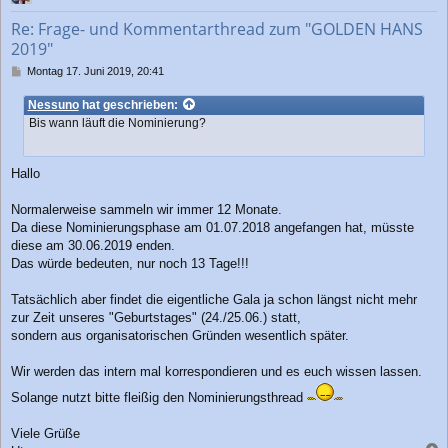
b
Re: Frage- und Kommentarthread zum "GOLDEN HANS
e
2019"
n
B
Montag 17. Juni 2019, 20:41
e
i
Nessuno
hat geschrieben:
t
Bis wann läuft die Nominierung?
r
a
g
Hallo
Normalerweise sammeln wir immer 12 Monate.
Da diese Nominierungsphase am 01.07.2018 angefangen hat, müsste
diese am 30.06.2019 enden.
Das würde bedeuten, nur noch 13 Tage!!!
Tatsächlich aber findet die eigentliche Gala ja schon längst nicht mehr
zur Zeit unseres "Geburtstages" (24./25.06.) statt,
sondern aus organisatorischen Gründen wesentlich später.
Wir werden das intern mal korrespondieren und es euch wissen lassen.
Solange nutzt bitte fleißig den Nominierungsthread
Viele Grüße