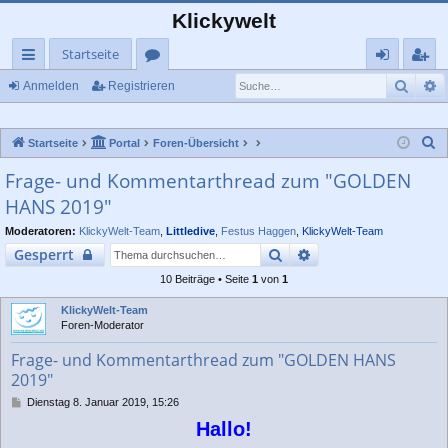
Klickywelt
Startseite
Such
E
ch
or
n
eg
Anmelden
Registrieren
ne
en
m
ist
S
Startseite
Portal
Foren-Übersicht
llz
el
rie
u
Frage- und Kommentarthread zum "GOLDEN
ug
de
re
c
HANS 2019"
rif
n
n
h
e
Moderatoren:
KlickyWelt-Team
,
Littledive
,
Festus Haggen
,
KlickyWelt-Team
f
Suche
Erweiterte Suche
Gesperrt
10 Beiträge • Seite
1
von
1
KlickyWelt-Team
Foren-Moderator
Frage- und Kommentarthread zum "GOLDEN HANS
2019"
B
Dienstag 8. Januar 2019, 15:26
e
Hallo!
i
t