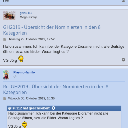
Ute
a
c
grisu112
h
Mega-Klicky
o
b
GH2019 - Übersicht der Nominierten in den 8
e
Kategorien
n
B
Dienstag 29. Oktober 2019, 17:52
e
Hallo zusammen. Ich kann bei der Kategorie Dioramen nicht alle Beiträge
i
öffnen, bzw. die Bilder. Woran liegt es ?
t
r
VG Jörg
a
a
g
c
Playmo-family
h
-/-
o
b
Re: GH2019 - Übersicht der Nominierten in den 8
e
Kategorien
n
B
Mittwoch 30. Oktober 2019, 18:36
e
i
grisu112
hat geschrieben:
t
Hallo zusammen. Ich kann bei der Kategorie Dioramen nicht alle
r
Beiträge öffnen, bzw. die Bilder. Woran liegt es ?
a
g
VG Jörg