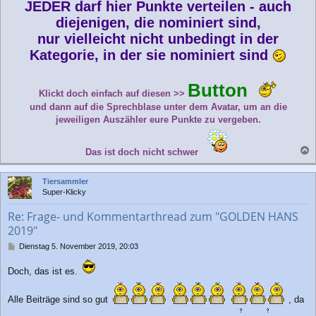
JEDER darf hier Punkte verteilen - auch
diejenigen, die nominiert sind,
nur vielleicht nicht unbedingt in der
Kategorie, in der sie nominiert sind
Button
Klickt doch einfach auf diesen >>
und dann auf die Sprechblase unter dem Avatar, um an die
jeweiligen Auszähler eure Punkte zu vergeben.
Das ist doch nicht schwer
a
c
Tiersammler
h
Super-Klicky
o
b
Re: Frage- und Kommentarthread zum "GOLDEN HANS
e
2019"
n
B
Dienstag 5. November 2019, 20:03
e
i
Doch, das ist es.
t
r
a
Alle Beiträge sind so gut
, da
g