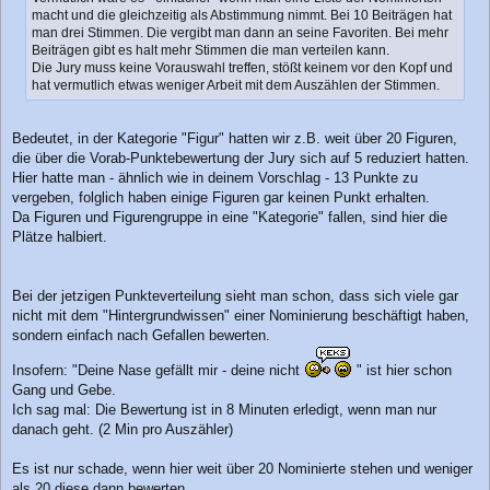
g
macht und die gleichzeitig als Abstimmung nimmt. Bei 10 Beiträgen hat
man drei Stimmen. Die vergibt man dann an seine Favoriten. Bei mehr
Beiträgen gibt es halt mehr Stimmen die man verteilen kann.
Die Jury muss keine Vorauswahl treffen, stößt keinem vor den Kopf und
hat vermutlich etwas weniger Arbeit mit dem Auszählen der Stimmen.
Bedeutet, in der Kategorie "Figur" hatten wir z.B. weit über 20 Figuren,
die über die Vorab-Punktebewertung der Jury sich auf 5 reduziert hatten.
Hier hatte man - ähnlich wie in deinem Vorschlag - 13 Punkte zu
vergeben, folglich haben einige Figuren gar keinen Punkt erhalten.
Da Figuren und Figurengruppe in eine "Kategorie" fallen, sind hier die
Plätze halbiert.
Bei der jetzigen Punkteverteilung sieht man schon, dass sich viele gar
nicht mit dem "Hintergrundwissen" einer Nominierung beschäftigt haben,
sondern einfach nach Gefallen bewerten.
Insofern: "Deine Nase gefällt mir - deine nicht
" ist hier schon
Gang und Gebe.
Ich sag mal: Die Bewertung ist in 8 Minuten erledigt, wenn man nur
danach geht. (2 Min pro Auszähler)
Es ist nur schade, wenn hier weit über 20 Nominierte stehen und weniger
als 20 diese dann bewerten,