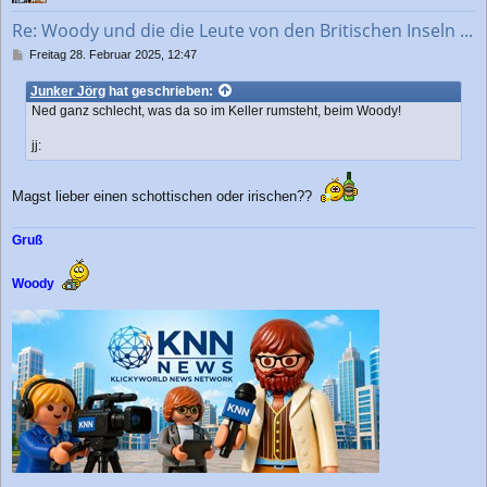
b
Re: Woody und die die Leute von den Britischen Inseln ...
e
n
B
Freitag 28. Februar 2025, 12:47
e
i
Junker Jörg
hat geschrieben:
t
Ned ganz schlecht, was da so im Keller rumsteht, beim Woody!
r
a
jj:
g
Magst lieber einen schottischen oder irischen??
Gruß
Woody