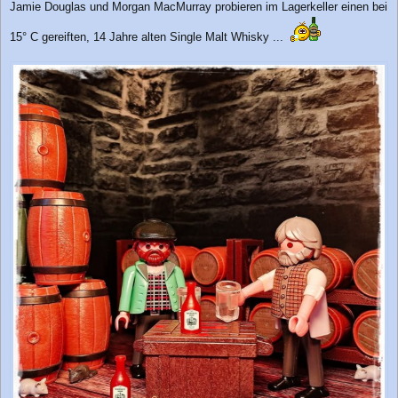
Jamie Douglas und Morgan MacMurray probieren im Lagerkeller einen bei
i
t
15° C gereiften, 14 Jahre alten Single Malt Whisky ...
r
a
g