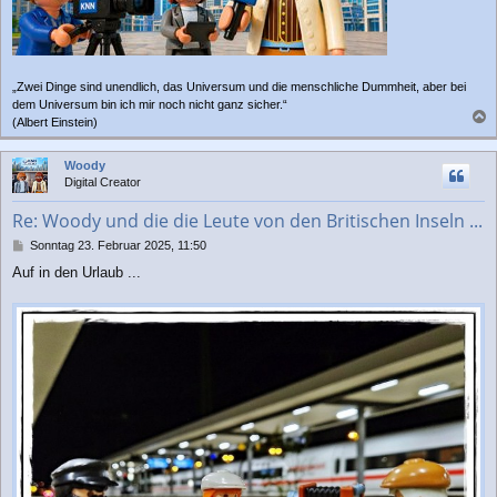
„Zwei Dinge sind unendlich, das Universum und die menschliche Dummheit, aber bei
dem Universum bin ich mir noch nicht ganz sicher.“
(Albert Einstein)
a
c
Woody
h
Digital Creator
o
b
Re: Woody und die die Leute von den Britischen Inseln ...
e
n
B
Sonntag 23. Februar 2025, 11:50
e
Auf in den Urlaub ...
i
t
r
a
g