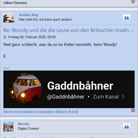
(Albert Einstein)
a
c
Junker Jörg
h
Hier steh ich, ich kann auch anders
o
b
Re: Woody und die die Leute von den Britischen Inseln ...
e
n
B
Freitag 28. Februar 2025, 09:55
e
Ned ganz schlecht, was da so im Keller rumsteht, beim Woody!
i
t
r
jj:
a
g
-----
Meine Eisenbahn in bewegten Bildern [Klick]
a
c
Woody
h
Digital Creator
o
b