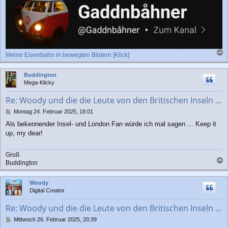
Meine Eisenbahn in bewegten Bildern [Klick]
a
c
Buddington
h
Mega-Klicky
o
b
Re: Woody und die die Leute von den Britischen Inseln ...
e
n
B
Montag 24. Februar 2025, 18:01
e
Als bekennender Insel- und London Fan würde ich mal sagen ... Keep it
i
up, my dear!
t
r
a
Gruß
g
Buddington
a
c
Woody
h
Digital Creator
o
b
Re: Woody und die die Leute von den Britischen Inseln ...
e
n
B
Mittwoch 26. Februar 2025, 20:39
e