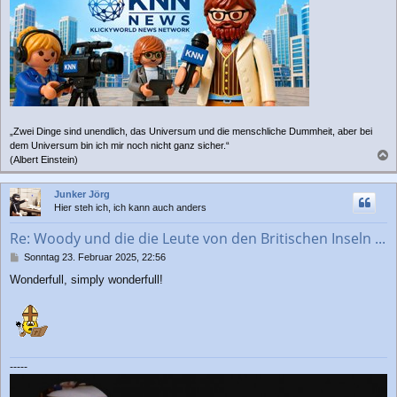
„Zwei Dinge sind unendlich, das Universum und die menschliche Dummheit, aber bei
dem Universum bin ich mir noch nicht ganz sicher.“
(Albert Einstein)
a
c
Junker Jörg
h
Hier steh ich, ich kann auch anders
o
b
Re: Woody und die die Leute von den Britischen Inseln ...
e
n
B
Sonntag 23. Februar 2025, 22:56
e
Wonderfull, simply wonderfull!
i
t
r
a
g
-----