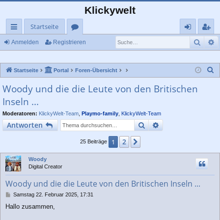
Klickywelt
Startseite
Such
E
ch
or
n
eg
Anmelden
Registrieren
ne
en
m
ist
S
Startseite
Portal
Foren-Übersicht
llz
el
rie
u
Woody und die die Leute von den Britischen
ug
de
re
c
Inseln ...
rif
n
n
h
e
Moderatoren:
KlickyWelt-Team
,
Playmo-family
,
KlickyWelt-Team
f
Suche
Erweiterte Suche
Antworten
2
1
Nächste
25 Beiträge
Woody
Digital Creator
Woody und die die Leute von den Britischen Inseln ...
B
Samstag 22. Februar 2025, 17:31
e
Hallo zusammen,
i
t