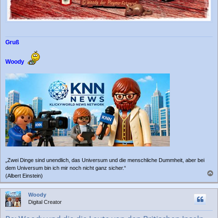
Gruß
Woody
„Zwei Dinge sind unendlich, das Universum und die menschliche Dummheit, aber bei
dem Universum bin ich mir noch nicht ganz sicher.“
(Albert Einstein)
a
c
Woody
h
Digital Creator
o
b