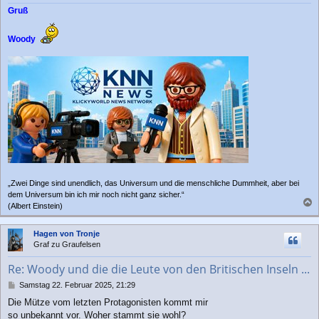
Gruß
Woody
„Zwei Dinge sind unendlich, das Universum und die menschliche Dummheit, aber bei
dem Universum bin ich mir noch nicht ganz sicher.“
(Albert Einstein)
a
c
Hagen von Tronje
h
Graf zu Graufelsen
o
b
Re: Woody und die die Leute von den Britischen Inseln ...
e
n
B
Samstag 22. Februar 2025, 21:29
e
Die Mütze vom letzten Protagonisten kommt mir
i
so unbekannt vor. Woher stammt sie wohl?
t