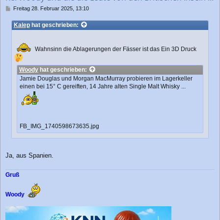
n
B
Freitag 28. Februar 2025, 13:10
e
i
Kalep
hat geschrieben:
t
r
a
Wahnsinn die Ablagerungen der Fässer ist das Ein 3D Druck
g
Woody
hat geschrieben:
Jamie Douglas und Morgan MacMurray probieren im Lagerkeller
einen bei 15° C gereiften, 14 Jahre alten Single Malt Whisky ...
FB_IMG_1740598673635.jpg
Ja, aus Spanien.
Gruß
Woody