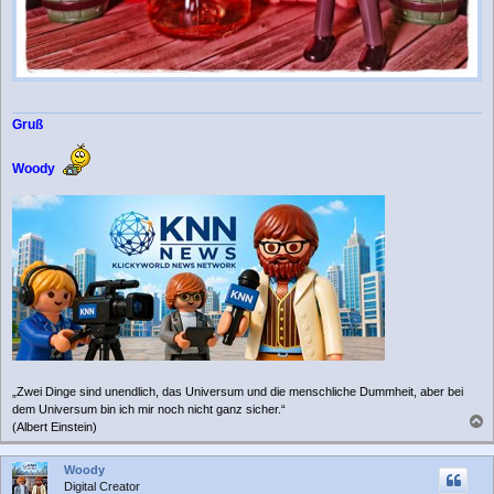
Gruß
Woody
„Zwei Dinge sind unendlich, das Universum und die menschliche Dummheit, aber bei
dem Universum bin ich mir noch nicht ganz sicher.“
(Albert Einstein)
a
c
Woody
h
Digital Creator
o