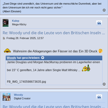
„Zwei Dinge sind unendlich, das Universum und die menschliche Dummheit, aber bei
dem Universum bin ich mir noch nicht ganz sicher.“
(Albert Einstein)
a
c
Kalep
h
Mega-Klicky
o
b
Re: Woody und die die Leute von den Britischen Inseln ...
e
n
B
Freitag 28. Februar 2025, 12:57
e
i
t
Wahnsinn die Ablagerungen der Fässer ist das Ein 3D Druck
r
a
Woody
hat geschrieben:
g
Jamie Douglas und Morgan MacMurray probieren im Lagerkeller einen
bei 15° C gereiften, 14 Jahre alten Single Malt Whisky ...
FB_IMG_1740598673635.jpg
a
c
Woody
h
Digital Creator
o
b
Re: Woody und die die Leute von den Britischen Inseln ...
e