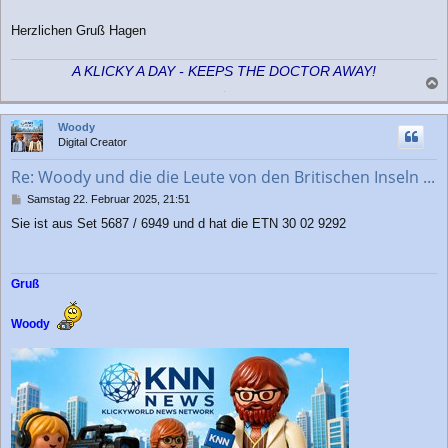
r
a
Herzlichen Gruß Hagen
g
A KLICKY A DAY - KEEPS THE DOCTOR AWAY!
a
c
Woody
h
Digital Creator
o
b
Re: Woody und die die Leute von den Britischen Inseln ...
e
n
B
Samstag 22. Februar 2025, 21:51
e
Sie ist aus Set 5687 / 6949 und d hat die ETN 30 02 9292
i
t
r
a
Gruß
g
Woody