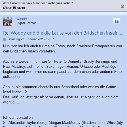
dem Universum bin ich mir noch nicht ganz sicher.“
(Albert Einstein)
a
c
Woody
h
Digital Creator
o
b
Re: Woody und die die Leute von den Britischen Inseln ...
e
n
B
Samstag 22. Februar 2025, 17:37
e
Nun möchte ich euch für meine Fotos, noch 3 weitere Protagonisten von
i
den Britischen Inseln vorstellen.
t
r
a
Auch sie werden mich, wie Sir Peter O’Donnelly, Bradly Jennings und
g
Paul McElroy, auf meinen zukünftigen Reisen, Urlaube oder Ausflüge
begleiten und wo immer es dann passt auf dem einen oder anderen Foto
auftauchen.
Ach ja, sie stammen ebenfalls aus Schottland oder war es die Grüne
Insel Irland...?
Das weiß ich jetzt gar nicht so genau, aber es ist eigentlich auch nicht
wichtig ...
Ich darf vorstellen:
Sir Alexander Taylor (Lord), Morgan MacMurray (Besitzer einer Whisk(e)y