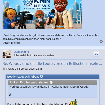
„Zwei Dinge sind unendlich, das Universum und die menschliche Dummheit, aber bei
dem Universum bin ich mir noch nicht ganz sicher.“
(Albert Einstein)
a
c
Junker Jörg
h
Hier steh ich, ich kann auch anders
o
b
Re: Woody und die die Leute von den Britischen Inseln ...
e
n
B
Freitag 28. Februar 2025, 13:45
e
i
Woody
hat geschrieben:
t
Junker Jörg
hat geschrieben:
r
a
Ned ganz schlecht, was da so im Keller rumsteht, beim Woody!
g
jj:
Magst lieber einen schottischen oder irischen??