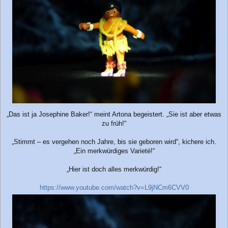
„Das ist ja Josephine Baker!“ meint Artona begeistert. „Sie ist aber etwas
zu früh!“
„Stimmt – es vergehen noch Jahre, bis sie geboren wird“, kichere ich.
„Ein merkwürdiges Varieté!“
„Hier ist doch alles merkwürdig!“
https://www.youtube.com/watch?v=L9jNCm6CVV0