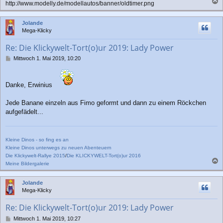
http://www.modelly.de/modellautos/banner/oldtimer.png
a
c
Jolande
h
Mega-Klicky
o
b
Re: Die Klickywelt-Tort(o)ur 2019: Lady Power
e
n
B
Mittwoch 1. Mai 2019, 10:20
e
i
t
Danke, Erwinius
r
a
Jede Banane einzeln aus Fimo geformt und dann zu einem Röckchen
g
aufgefädelt...
Kleine Dinos - so fing es an
Kleine Dinos unterwegs zu neuen Abenteuern
Die Klickywelt-Rallye 2015
/
Die KLICKYWELT-Tort(o)ur 2016
Meine Bildergalerie
a
c
Jolande
h
Mega-Klicky
o
b
Re: Die Klickywelt-Tort(o)ur 2019: Lady Power
e
n
B
Mittwoch 1. Mai 2019, 10:27