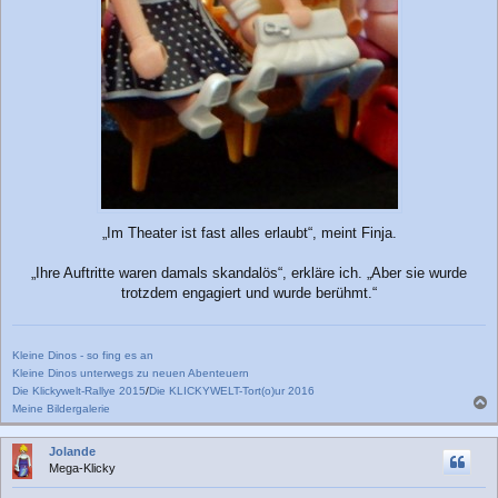
„Im Theater ist fast alles erlaubt“, meint Finja.
„Ihre Auftritte waren damals skandalös“, erkläre ich. „Aber sie wurde
trotzdem engagiert und wurde berühmt.“
Kleine Dinos - so fing es an
Kleine Dinos unterwegs zu neuen Abenteuern
Die Klickywelt-Rallye 2015
/
Die KLICKYWELT-Tort(o)ur 2016
Meine Bildergalerie
a
c
Jolande
h
Mega-Klicky
o
b