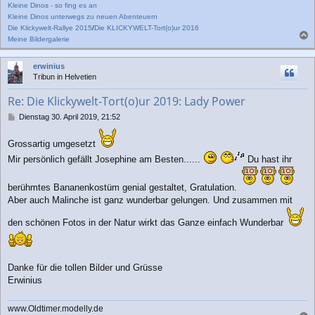
Kleine Dinos - so fing es an
Kleine Dinos unterwegs zu neuen Abenteuern
Die Klickywelt-Rallye 2015
/
Die KLICKYWELT-Tort(o)ur 2016
Meine Bildergalerie
a
c
erwinius
h
Tribun in Helvetien
o
b
Re: Die Klickywelt-Tort(o)ur 2019: Lady Power
e
n
B
Dienstag 30. April 2019, 21:52
e
i
Grossartig umgesetzt
t
r
Mir persönlich gefällt Josephine am Besten......
Du hast ihr
a
g
berühmtes Bananenkostüm genial gestaltet, Gratulation.
Aber auch Malinche ist ganz wunderbar gelungen. Und zusammen mit
den schönen Fotos in der Natur wirkt das Ganze einfach Wunderbar
Danke für die tollen Bilder und Grüsse
Erwinius
www.Oldtimer.modelly.de