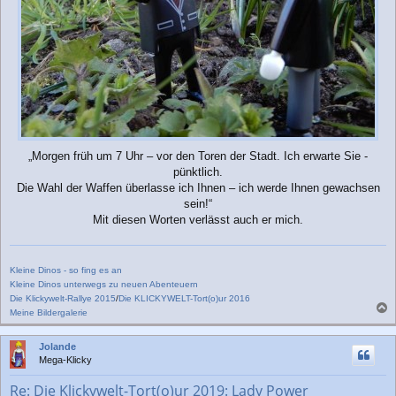
„Morgen früh um 7 Uhr – vor den Toren der Stadt. Ich erwarte Sie -
pünktlich.
Die Wahl der Waffen überlasse ich Ihnen – ich werde Ihnen gewachsen
sein!“
Mit diesen Worten verlässt auch er mich.
Kleine Dinos - so fing es an
Kleine Dinos unterwegs zu neuen Abenteuern
Die Klickywelt-Rallye 2015
/
Die KLICKYWELT-Tort(o)ur 2016
Meine Bildergalerie
a
c
Jolande
h
Mega-Klicky
o
b
Re: Die Klickywelt-Tort(o)ur 2019: Lady Power
e