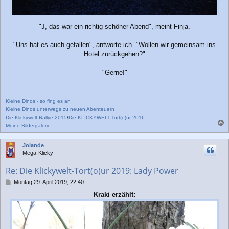
"J, das war ein richtig schöner Abend", meint Finja.
"Uns hat es auch gefallen", antworte ich. "Wollen wir gemeinsam ins
Hotel zurückgehen?"
"Gerne!"
Kleine Dinos - so fing es an
Kleine Dinos unterwegs zu neuen Abenteuern
Die Klickywelt-Rallye 2015
/
Die KLICKYWELT-Tort(o)ur 2016
Meine Bildergalerie
a
c
Jolande
h
Mega-Klicky
o
b
Re: Die Klickywelt-Tort(o)ur 2019: Lady Power
e
n
B
Montag 29. April 2019, 22:40
e
Kraki erzählt:
i
t
r
a
g