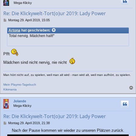
Mega-Klicky
o
b
Re: Die Klickywelt-Tort(o)ur 2019: Lady Power
e
n
B
Montag 29. April 2019, 15:05
e
i
Artona
hat geschrieben:
t
Total nervig. Mädchen halt!"
r
a
g
Pfft
Mädchen sind nicht nervig, nie nicht
Man hört nicht auf, zu spielen, weil man alt wird - man wird alt, weil man aufhört, zu spielen.
Mein Playmo-Tagebuch
Kikimania
a
c
Jolande
h
Mega-Klicky
o
b
Re: Die Klickywelt-Tort(o)ur 2019: Lady Power
e
n
B
Montag 29. April 2019, 21:38
e
Nach der Pause kommen wir wieder zu unseren Plätzen zurück.
i