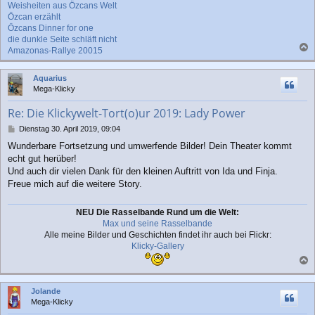
Weisheiten aus Özcans Welt
Özcan erzählt
Özcans Dinner for one
die dunkle Seite schläft nicht
Amazonas-Rallye 20015
a
c
Aquarius
h
Mega-Klicky
o
b
Re: Die Klickywelt-Tort(o)ur 2019: Lady Power
e
n
B
Dienstag 30. April 2019, 09:04
e
Wunderbare Fortsetzung und umwerfende Bilder! Dein Theater kommt
i
echt gut herüber!
t
r
Und auch dir vielen Dank für den kleinen Auftritt von Ida und Finja.
a
Freue mich auf die weitere Story.
g
NEU Die Rasselbande Rund um die Welt:
Max und seine Rasselbande
Alle meine Bilder und Geschichten findet ihr auch bei Flickr:
Klicky-Gallery
a
c
Jolande
h
Mega-Klicky
o