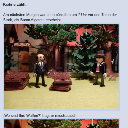
e
Kraki erzählt:
i
t
r
Am nächsten Morgen warte ich pünktlich um 7 Uhr vor den Toren der
a
Stadt, als Baron Algorotti erscheint.
g
„Wo sind Ihre Waffen?“ fragt er misstrauisch.