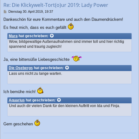
b
Re: Die Klickywelt-Tort(o)ur 2019: Lady Power
e
n
B
Dienstag 30. April 2019, 19:37
e
Dankeschön für eure Kommentare und auch den Daumendrückern!
i
t
Es freut mich, dass es euch gefällt
r
a
Mara
hat geschrieben:
g
Wow, bildgewaltige Außenaufnahmen sind immer toll und hier richtig
spannend und traurig zugleich!
Ja, eine bittersüße Liebesgeschichte
Die Osebergs
hat geschrieben:
Lass uns nicht zu lange warten.
Ich bemühe mich!
Aquarius
hat geschrieben:
Und auch dir vielen Dank für den kleinen Auftritt von Ida und Finja.
Gern geschehen