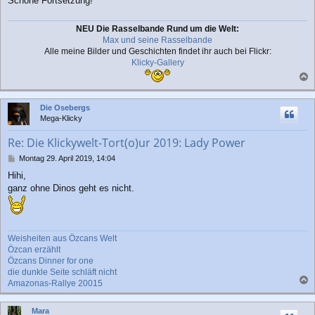
Schöne Fortsetzung!
g
NEU Die Rasselbande Rund um die Welt:
Max und seine Rasselbande
Alle meine Bilder und Geschichten findet ihr auch bei Flickr:
Klicky-Gallery
a
c
Die Osebergs
h
Mega-Klicky
o
b
Re: Die Klickywelt-Tort(o)ur 2019: Lady Power
e
n
B
Montag 29. April 2019, 14:04
e
Hihi,
i
ganz ohne Dinos geht es nicht.
t
r
a
g
Weisheiten aus Özcans Welt
Özcan erzählt
Özcans Dinner for one
die dunkle Seite schläft nicht
Amazonas-Rallye 20015
a
c
Mara
h