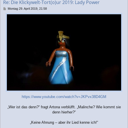
Re: Die Klickywelt-Tort(o)ur 2019: Lady Power
e
n
B
Montag 29. April 2019, 21:58
e
i
t
r
a
g
https://www.youtube.com/watch?v=JKPvx38D4GM
„Wer ist das denn?“ fragt Artona verblüfft. „Malinche? Wie kommt sie
denn hierher?“
„Keine Ahnung – aber ihr Lied kenne ich!“