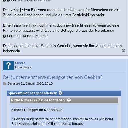
Das zeigt jedem Externen mehr als deutlich, was für Menschen da die
Zügel in der Hand halten und wie es um's Betriebsklima steht.
Eine Firma wie Playmobil merkt doch noch nicht einmal, wenn so eine
Firmenfeier bezahlt wird. Das sind Beträge, die aus der Portokasse
genommen werden können.
Die kippen sich selbst Sand in's Getriebe, wenn sie ihre Angestellten so
behandeln.
a
c
t.and.a
h
Maxi-Klicky
o
b
Re: (Unternehmens-)Neuigkeiten von Geobra?
e
n
B
Samstag 11. Januar 2025, 13:10
e
i
spacewalker
hat geschrieben:
t
Ritter Runkel 77
hat geschrieben:
r
a
g
Kleiner Dämpfer im Nachhinein
A) Wenn Betriebsräte zu sehr mitreden, kommt so etwas wie beim
Fahrzeughersteller am Mittellandkanal heraus.