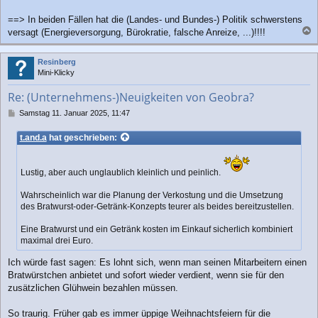
==> In beiden Fällen hat die (Landes- und Bundes-) Politik schwerstens
versagt (Energieversorgung, Bürokratie, falsche Anreize, ...)!!!!
a
c
Resinberg
h
Mini-Klicky
o
b
Re: (Unternehmens-)Neuigkeiten von Geobra?
e
n
B
Samstag 11. Januar 2025, 11:47
e
i
t.and.a
hat geschrieben:
t
r
a
Lustig, aber auch unglaublich kleinlich und peinlich.
g
Wahrscheinlich war die Planung der Verkostung und die Umsetzung
des Bratwurst-oder-Getränk-Konzepts teurer als beides bereitzustellen.
Eine Bratwurst und ein Getränk kosten im Einkauf sicherlich kombiniert
maximal drei Euro.
Ich würde fast sagen: Es lohnt sich, wenn man seinen Mitarbeitern einen
Bratwürstchen anbietet und sofort wieder verdient, wenn sie für den
zusätzlichen Glühwein bezahlen müssen.
So traurig. Früher gab es immer üppige Weihnachtsfeiern für die