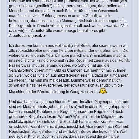
Das finde ich sehr pauschal und problematisch. Ich will die Politik (wer
genau ist das eigentlich?) nicht generell verteidigen, da arbeiten auch
Menschen und die machen auch Fehler - für meinen Geschmack
manchmal zu viele Fehler gemessen an dem Gehalt, was sie
bekommen, aber das ist meine Meinung. Nichtsdestotrotz reagiert die
Politik gerade in Puncto Arbeitsgesetze halt auch auf das, was das Volk
(also wir) tut. Arbeitskräfte werden ausgebeutet => es gibt
Arbeitsschuztgesetze.
Ich denke, wir könnten uns viel, richtig viel Bürokratie sparen, wenn wir
alle rücksichtsvoller und barmherziger miteinander umgehen täten. Die
vielerorts zu findende "jetzt bin aber mal ich dran"-Einstellung macht's
uns ned leichter - und die kommt in der Regel ned zuerst aus der Politik.
Passiert was, muß es jemand geben, wo Schuld hat und die
Verantwortung übernimmt. Gibt es Chancen auf "mehr für mich", findet
sich wer, wo das für sich ausnutzt (Regeln seien ja dazu da, umgangen
zu werden, hat man mir mal gesagt). Dummerweise genügt halt oft
schon ein einzelner Ausbrecher, der sowas für sich ausnutzt, um die
Maschinerie der Bürokratisierung in Gang zu setzen.
Und das hatten wir ja auch hier im Forum. Im alten Playmoportalsforum
sind wir Mods (damals gehörte ich dazu) voll in diese Falle getappt und
haben versucht, Probleme mit Regeln, genaueren Regeln und noch
genaueren Regeln zu lösen. Warum? Weil ein Teil der Mitglieder es
nicht akzeptieren konnte oder wollte, daß halt mal wer Kraft Amt was
entscheidet, was ihnen nicht geschmeckt hat. Also wurde nach Klarheit,
Regelsicherheit... gerufen - und wir haben Bürokratie bekommen. War
ned so der Knüller. Doch zu sagen, daran sei zuerst die damalige