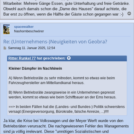
Mitarbeiter. Mehrere Gänge Essen, gute Unterhaltung und freie Getränke.
Obwohl auch damals schon die „Dame des Hauses“ darauf achtete, die
Bar erst zu öffnen, wenn die Hälfte der Gäste schon gegangen war :-)
a
c
spacewalker
h
Nashornbeschwörer
o
b
Re: (Unternehmens-)Neuigkeiten von Geobra?
e
n
B
Samstag 11. Januar 2025, 12:54
e
i
Ritter Runkel 77
hat geschrieben:
t
r
Kleiner Dämpfer im Nachhinein
a
g
A) Wenn Betriebsräte zu sehr mitreden, kommt so etwas wie beim
Fahrzeughersteller am Mittellandkanal heraus.
B) Wenn Betriebsräte zwangsweise in ein Unternehmen gepresst
werden, kommt so etwas wie beim Schiffbauer an der Ems heraus.
==> In beiden Fällen hat die (Landes- und Bundes-) Politik schwerstens
versagt (Energieversorgung, Bürokratie, falsche Anreize, ...)!!!!
Ja klar, die Krise bei Volkswagen und der Meyer Werft wurde von den
Betriebsräten verursacht. Die nachgewiesenen Fehler des Managements
sind ja völlig irrelevant. Diese "unnötigen Sozialistischen und