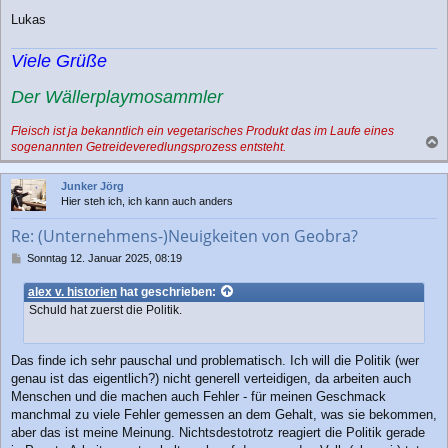
Lukas
Viele Grüße
Der Wällerplaymosammler
Fleisch ist ja bekanntlich ein vegetarisches Produkt das im Laufe eines
sogenannten Getreideveredlungsprozess entsteht.
a
c
Junker Jörg
h
Hier steh ich, ich kann auch anders
o
b
Re: (Unternehmens-)Neuigkeiten von Geobra?
e
n
B
Sonntag 12. Januar 2025, 08:19
e
i
alex v. historien
hat geschrieben:
t
Schuld hat zuerst die Politik.
r
a
g
Das finde ich sehr pauschal und problematisch. Ich will die Politik (wer
genau ist das eigentlich?) nicht generell verteidigen, da arbeiten auch
Menschen und die machen auch Fehler - für meinen Geschmack
manchmal zu viele Fehler gemessen an dem Gehalt, was sie bekommen,
aber das ist meine Meinung. Nichtsdestotrotz reagiert die Politik gerade