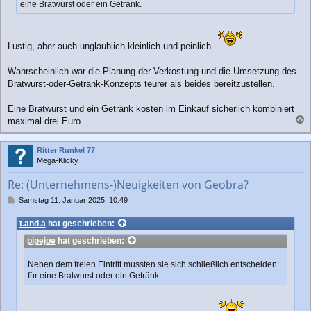
eine Bratwurst oder ein Getränk.
g
Lustig, aber auch unglaublich kleinlich und peinlich.
Wahrscheinlich war die Planung der Verkostung und die Umsetzung des
Bratwurst-oder-Getränk-Konzepts teurer als beides bereitzustellen.
Eine Bratwurst und ein Getränk kosten im Einkauf sicherlich kombiniert
maximal drei Euro.
a
c
Ritter Runkel 77
h
Mega-Klicky
o
b
Re: (Unternehmens-)Neuigkeiten von Geobra?
e
n
B
Samstag 11. Januar 2025, 10:49
e
i
t.and.a
hat geschrieben:
t
pipejoe
hat geschrieben:
r
a
g
Neben dem freien Eintritt mussten sie sich schließlich entscheiden:
für eine Bratwurst oder ein Getränk.