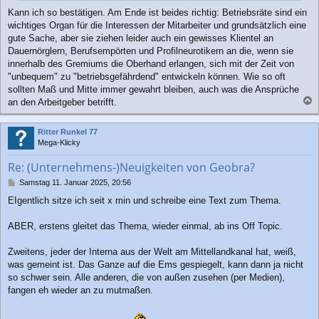
Kann ich so bestätigen. Am Ende ist beides richtig: Betriebsräte sind ein
wichtiges Organ für die Interessen der Mitarbeiter und grundsätzlich eine
gute Sache, aber sie ziehen leider auch ein gewisses Klientel an
Dauernörglern, Berufsempörten und Profilneurotikern an die, wenn sie
innerhalb des Gremiums die Oberhand erlangen, sich mit der Zeit von
"unbequem" zu "betriebsgefährdend" entwickeln können. Wie so oft
sollten Maß und Mitte immer gewahrt bleiben, auch was die Ansprüche
an den Arbeitgeber betrifft.
a
c
Ritter Runkel 77
h
Mega-Klicky
o
b
Re: (Unternehmens-)Neuigkeiten von Geobra?
e
n
B
Samstag 11. Januar 2025, 20:56
e
EIgentlich sitze ich seit x min und schreibe eine Text zum Thema.
i
t
r
ABER, erstens gleitet das Thema, wieder einmal, ab ins Off Topic.
a
g
Zweitens, jeder der Interna aus der Welt am Mittellandkanal hat, weiß,
was gemeint ist. Das Ganze auf die Ems gespiegelt, kann dann ja nicht
so schwer sein. Alle anderen, die von außen zusehen (per Medien),
fangen eh wieder an zu mutmaßen.