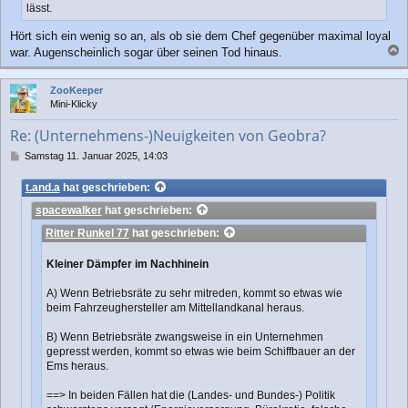
lässt.
Hört sich ein wenig so an, als ob sie dem Chef gegenüber maximal loyal
war. Augenscheinlich sogar über seinen Tod hinaus.
a
c
ZooKeeper
h
Mini-Klicky
o
b
Re: (Unternehmens-)Neuigkeiten von Geobra?
e
n
B
Samstag 11. Januar 2025, 14:03
e
i
t.and.a
hat geschrieben:
t
spacewalker
hat geschrieben:
r
a
Ritter Runkel 77
hat geschrieben:
g
Kleiner Dämpfer im Nachhinein
A) Wenn Betriebsräte zu sehr mitreden, kommt so etwas wie
beim Fahrzeughersteller am Mittellandkanal heraus.
B) Wenn Betriebsräte zwangsweise in ein Unternehmen
gepresst werden, kommt so etwas wie beim Schiffbauer an der
Ems heraus.
==> In beiden Fällen hat die (Landes- und Bundes-) Politik