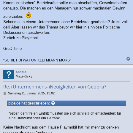
Kommunistischen" Betriebsräte sollte man abschaffen, Gewerkschaften
genauso. Die machen es den Managern nur schwer maximalen Gewinn
zu erzielen.
Schonmal in einem Unternehmen ohne Betriebsrat gearbeitet? Jo ist voll
geil! Aber lassen wir das Thema bevor wir hier in sinnlose Politische
Diskussionen abschweifen.
Zurück zu Playmobil.
Gruß Timo
"SCHIET DI WAT UN KLEI MI ANN MORS"
a
c
t.and.a
h
Maxi-Klicky
o
b
Re: (Unternehmens-)Neuigkeiten von Geobra?
e
n
B
Samstag 11. Januar 2025, 13:02
e
i
pipejoe
hat geschrieben:
t
r
Neben dem freien Eintritt mussten sie sich schließlich entscheiden: für
a
eine Bratwurst oder ein Getränk.
g
Keine Nachricht aus dem Hause Playmobil hat mir mehr zu denken
gegeben als diese Anekdote.