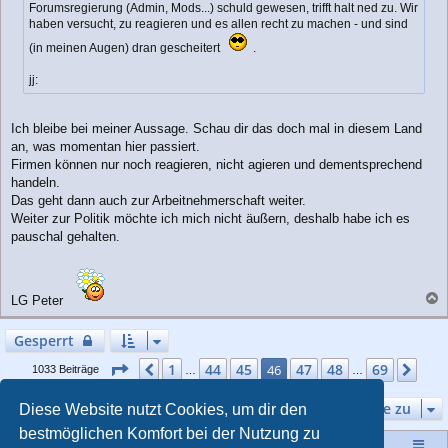
Forumsregierung (Admin, Mods...) schuld gewesen, trifft halt ned zu. Wir
haben versucht, zu reagieren und es allen recht zu machen - und sind
(in meinen Augen) dran gescheitert
.
jj:
Ich bleibe bei meiner Aussage. Schau dir das doch mal in diesem Land
an, was momentan hier passiert.
Firmen können nur noch reagieren, nicht agieren und dementsprechend
handeln.
Das geht dann auch zur Arbeitnehmerschaft weiter.
Weiter zur Politik möchte ich mich nicht äußern, deshalb habe ich es
pauschal gehalten.
LG Peter
a
c
Gesperrt
h
o
Seite
46
von
69
1
44
45
47
48
69
Vorherige
46
Näc
1033 Beiträge
…
…
b
e
Gehe zu
Diese Website nutzt Cookies, um dir den
n
bestmöglichen Komfort bei der Nutzung zu
Startseite
Portal
Foren-Übersicht