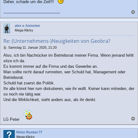
Daher, schade um die Zeit!!!
----------------------------------------------
a
c
alex v. historien
h
Mega-Klicky
o
b
Re: (Unternehmens-)Neuigkeiten von Geobra?
e
n
B
Samstag 11. Januar 2025, 21:20
e
Also, ich bin Nachrücker im Betriebsrat meiner Firma. Wenn jemand fehlt
i
sitze ich da.
t
r
Es kommt immer auf die Firma und das Gewerbe an.
a
Man sollte nicht darauf rumreiten, wer Schuld hat, Management oder
g
Betriebsrat.
Schuld hat zuerst die Politik.
Ihr alle könnt hier rum diskutieren, wie ihr wollt. Keiner kann mitreden, der
so noch nie tätig war.
Und die Wirklichkeit, sieht anders aus, als ihr denkt.
LG Peter
a
c
Ritter Runkel 77
h
Mega-Klicky