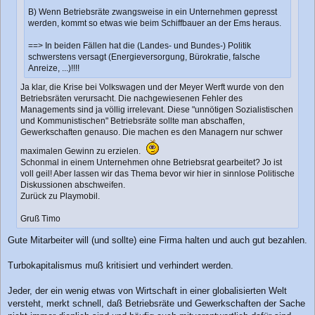
B) Wenn Betriebsräte zwangsweise in ein Unternehmen gepresst
werden, kommt so etwas wie beim Schiffbauer an der Ems heraus.
==> In beiden Fällen hat die (Landes- und Bundes-) Politik
schwerstens versagt (Energieversorgung, Bürokratie, falsche
Anreize, ...)!!!!
Ja klar, die Krise bei Volkswagen und der Meyer Werft wurde von den
Betriebsräten verursacht. Die nachgewiesenen Fehler des
Managements sind ja völlig irrelevant. Diese "unnötigen Sozialistischen
und Kommunistischen" Betriebsräte sollte man abschaffen,
Gewerkschaften genauso. Die machen es den Managern nur schwer
maximalen Gewinn zu erzielen.
Schonmal in einem Unternehmen ohne Betriebsrat gearbeitet? Jo ist
voll geil! Aber lassen wir das Thema bevor wir hier in sinnlose Politische
Diskussionen abschweifen.
Zurück zu Playmobil.
Gruß Timo
Gute Mitarbeiter will (und sollte) eine Firma halten und auch gut bezahlen.
Turbokapitalismus muß kritisiert und verhindert werden.
Jeder, der ein wenig etwas von Wirtschaft in einer globalisierten Welt
versteht, merkt schnell, daß Betriebsräte und Gewerkschaften der Sache