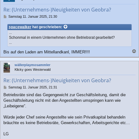
o
b
Re: (Unternehmens-)Neuigkeiten von Geobra?
e
n
B
Samstag 11. Januar 2025, 21:30
e
i
spacewalker
hat geschrieben:
t
...
r
Schonmal in einem Unternehmen ohne Betriebsrat gearbeitet?
a
...
g
Bis auf den Laden am Mittellandkanl, IMMER!!!!
a
c
wällerplaymosammler
h
Klicky goes Westerwald
o
b
Re: (Unternehmens-)Neuigkeiten von Geobra?
e
n
B
Samstag 11. Januar 2025, 21:31
e
Betriebsräte sind das Gegengewicht zur Geschäftsleitung, damit die
i
Geschäftsleitung nicht mit den Angestellten umspringen kann wie
t
r
„Leibeigene“.
a
g
Würde jeder Chef seine Angestellte wie sein Privatkapital behandeln
bräuchte es keine Betriebsräte, Gewerkschaften, Arbeitsgerichte etc…
LG