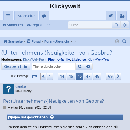
Klickywelt
Startseite
Such
E
ch
or
n
eg
Anmelden
Registrieren
ne
en
m
ist
S
Startseite
Portal
Foren-Übersicht
llz
el
rie
u
(Unternehmens-)Neuigkeiten von Geobra?
ug
de
re
c
Moderatoren:
KlickyWelt-Team
,
Playmo-family
,
Littledive
,
KlickyWelt-Team
rif
n
n
h
Suche
Erweiterte Suche
Gesperrt
e
f
Seite
46
von
69
1
44
45
47
48
69
Vorherige
46
Näc
1033 Beiträge
…
…
t.and.a
Maxi-Klicky
Re: (Unternehmens-)Neuigkeiten von Geobra?
B
Freitag 10. Januar 2025, 22:38
e
i
pipejoe
hat geschrieben:
t
r
Neben dem freien Eintritt mussten sie sich schließlich entscheiden: für
a