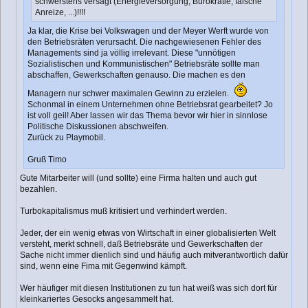
schwerstens versagt (Energieversorgung, Bürokratie, falsche
Anreize, ...)!!!!
Ja klar, die Krise bei Volkswagen und der Meyer Werft wurde von
den Betriebsräten verursacht. Die nachgewiesenen Fehler des
Managements sind ja völlig irrelevant. Diese "unnötigen
Sozialistischen und Kommunistischen" Betriebsräte sollte man
abschaffen, Gewerkschaften genauso. Die machen es den
Managern nur schwer maximalen Gewinn zu erzielen.
Schonmal in einem Unternehmen ohne Betriebsrat gearbeitet? Jo
ist voll geil! Aber lassen wir das Thema bevor wir hier in sinnlose
Politische Diskussionen abschweifen.
Zurück zu Playmobil.
Gruß Timo
Gute Mitarbeiter will (und sollte) eine Firma halten und auch gut
bezahlen.
Turbokapitalismus muß kritisiert und verhindert werden.
Jeder, der ein wenig etwas von Wirtschaft in einer globalisierten Welt
versteht, merkt schnell, daß Betriebsräte und Gewerkschaften der
Sache nicht immer dienlich sind und häufig auch mitverantwortlich dafür
sind, wenn eine Fima mit Gegenwind kämpft.
Wer häufiger mit diesen Institutionen zu tun hat weiß was sich dort für
kleinkariertes Gesocks angesammelt hat.