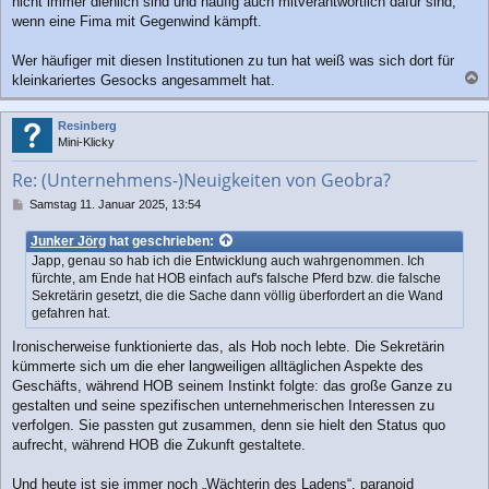
nicht immer dienlich sind und häufig auch mitverantwortlich dafür sind,
wenn eine Fima mit Gegenwind kämpft.
Wer häufiger mit diesen Institutionen zu tun hat weiß was sich dort für
kleinkariertes Gesocks angesammelt hat.
a
c
Resinberg
h
Mini-Klicky
o
b
Re: (Unternehmens-)Neuigkeiten von Geobra?
e
n
B
Samstag 11. Januar 2025, 13:54
e
i
Junker Jörg
hat geschrieben:
t
Japp, genau so hab ich die Entwicklung auch wahrgenommen. Ich
r
fürchte, am Ende hat HOB einfach auf's falsche Pferd bzw. die falsche
a
Sekretärin gesetzt, die die Sache dann völlig überfordert an die Wand
g
gefahren hat.
Ironischerweise funktionierte das, als Hob noch lebte. Die Sekretärin
kümmerte sich um die eher langweiligen alltäglichen Aspekte des
Geschäfts, während HOB seinem Instinkt folgte: das große Ganze zu
gestalten und seine spezifischen unternehmerischen Interessen zu
verfolgen. Sie passten gut zusammen, denn sie hielt den Status quo
aufrecht, während HOB die Zukunft gestaltete.
Und heute ist sie immer noch „Wächterin des Ladens“, paranoid