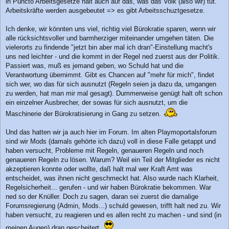
in Puncto Arbeitsgesetze halt auch auf das, was das Volk (also wir) tut.
Arbeitskräfte werden ausgebeutet => es gibt Arbeitsschuztgesetze.
Ich denke, wir könnten uns viel, richtig viel Bürokratie sparen, wenn wir
alle rücksichtsvoller und barmherziger miteinander umgehen täten. Die
vielerorts zu findende "jetzt bin aber mal ich dran"-Einstellung macht's
uns ned leichter - und die kommt in der Regel ned zuerst aus der Politik.
Passiert was, muß es jemand geben, wo Schuld hat und die
Verantwortung übernimmt. Gibt es Chancen auf "mehr für mich", findet
sich wer, wo das für sich ausnutzt (Regeln seien ja dazu da, umgangen
zu werden, hat man mir mal gesagt). Dummerweise genügt halt oft schon
ein einzelner Ausbrecher, der sowas für sich ausnutzt, um die
Maschinerie der Bürokratisierung in Gang zu setzen.
Und das hatten wir ja auch hier im Forum. Im alten Playmoportalsforum
sind wir Mods (damals gehörte ich dazu) voll in diese Falle getappt und
haben versucht, Probleme mit Regeln, genaueren Regeln und noch
genaueren Regeln zu lösen. Warum? Weil ein Teil der Mitglieder es nicht
akzeptieren konnte oder wollte, daß halt mal wer Kraft Amt was
entscheidet, was ihnen nicht geschmeckt hat. Also wurde nach Klarheit,
Regelsicherheit... gerufen - und wir haben Bürokratie bekommen. War
ned so der Knüller. Doch zu sagen, daran sei zuerst die damalige
Forumsregierung (Admin, Mods...) schuld gewesen, trifft halt ned zu. Wir
haben versucht, zu reagieren und es allen recht zu machen - und sind (in
meinen Augen) dran gescheitert
.