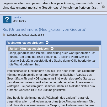
gegenüber allem und jedem, aber ohne jede Ahnung, wie man führt, und
ohne das unternehmerische Gespür, das Unternehmen florieren lässt.
a
c
t.and.a
h
Maxi-Klicky
o
b
Re: (Unternehmens-)Neuigkeiten von Geobra?
e
n
B
Samstag 11. Januar 2025, 13:58
e
i
Resinberg
hat geschrieben:
t
Junker Jörg
hat geschrieben:
r
a
Japp, genau so hab ich die Entwicklung auch wahrgenommen. Ich
g
fürchte, am Ende hat HOB einfach auf's falsche Pferd bzw. die
falsche Sekretärin gesetzt, die die Sache dann völlig überfordert an
die Wand gefahren hat.
Ironischerweise funktionierte das, als Hob noch lebte. Die Sekretärin
kümmerte sich um die eher langweiligen alltäglichen Aspekte des
Geschäfts, während HOB seinem Instinkt folgte: das große Ganze zu
gestalten und seine spezifischen unternehmerischen Interessen zu
verfolgen. Sie passten gut zusammen, denn sie hielt den Status quo
aufrecht, während HOB die Zukunft gestaltete.
Und heute ist sie immer noch „Wächterin des Ladens“, paranoid
gegenüber allem und jedem, aber ohne jede Ahnung, wie man führt,
und ohne das unternehmerische Gespür, das Unternehmen florieren