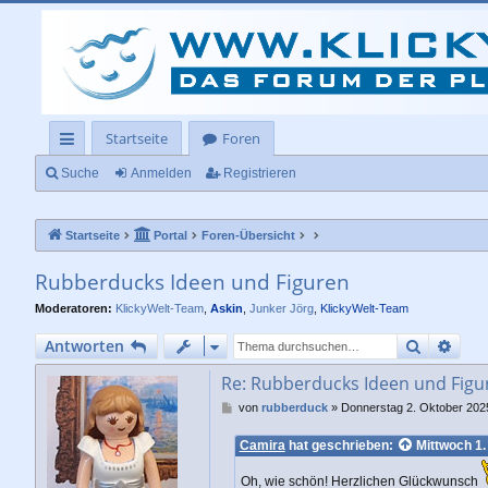
Startseite
Foren
ch
Suche
Anmelden
Registrieren
ne
Startseite
Portal
Foren-Übersicht
llz
ug
Rubberducks Ideen und Figuren
rif
Moderatoren:
KlickyWelt-Team
,
Askin
,
Junker Jörg
,
KlickyWelt-Team
f
Suche
Erwe
Antworten
Re: Rubberducks Ideen und Figu
B
von
rubberduck
»
Donnerstag 2. Oktober 202
e
i
Camira
hat geschrieben:
Mittwoch 1.
t
r
Oh, wie schön! Herzlichen Glückwunsch