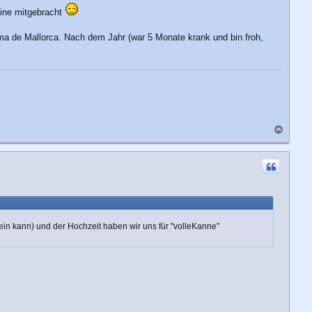
eine mitgebracht
alma de Mallorca. Nach dem Jahr (war 5 Monate krank und bin froh,
N
a
c
h
o
b
e
n
sein kann) und der Hochzeit haben wir uns für "volleKanne"