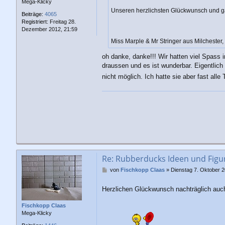
Mega-Klicky
Unseren herzlichsten Glückwunsch und ga
Beiträge:
4065
Registriert:
Freitag 28.
Dezember 2012, 21:59
Miss Marple & Mr Stringer aus Milchester, 
oh danke, danke!!! Wir hatten viel Spass
draussen und es ist wunderbar. Eigentlich
nicht möglich. Ich hatte sie aber fast al
Re: Rubberducks Ideen und Figu
B
von
Fischkopp Claas
»
Dienstag 7. Oktober 2
e
i
Herzlichen Glückwunsch nachträglich auch v
t
r
Fischkopp Claas
a
Mega-Klicky
g