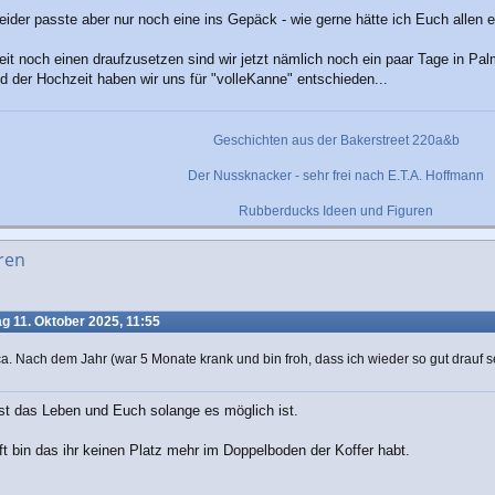
leider passte aber nur noch eine ins Gepäck - wie gerne hätte ich Euch allen 
heit noch einen draufzusetzen sind wir jetzt nämlich noch ein paar Tage in P
nd der Hochzeit haben wir uns für "volleKanne" entschieden...
Geschichten aus der Bakerstreet 220a&b
Der Nussknacker - sehr frei nach E.T.A. Hoffmann
Rubberducks Ideen und Figuren
ren
 11. Oktober 2025, 11:55
ca. Nach dem Jahr (war 5 Monate krank und bin froh, dass ich wieder so gut drauf 
st das Leben und Euch solange es möglich ist.
t bin das ihr keinen Platz mehr im Doppelboden der Koffer habt.