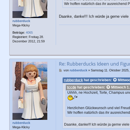
Wir hoffen natürlich das ihr ausreichend
Daanke, danke!!! Ich würde ja gerne viele
rubberduck
Mega-Klicky
Beiträge:
4065
Registriert:
Freitag 28.
Dezember 2012, 21:59
Re: Rubberducks Ideen und Figu
B
von
rubberduck
»
Samstag 11. Oktober 2025,
e
i
rubberduck
hat geschrieben:
Mittwoc
t
tccde
hat geschrieben:
Mittwoch 1.
r
a
Uihhh, ne Hochzeit, Torte, Champus un
g
Herzlichen Glückwunsch und viel Freude
Wir hoffen natürlich das ihr ausreiche
rubberduck
Daanke, danke!!! Ich würde ja gerne viel
Mega-Klicky