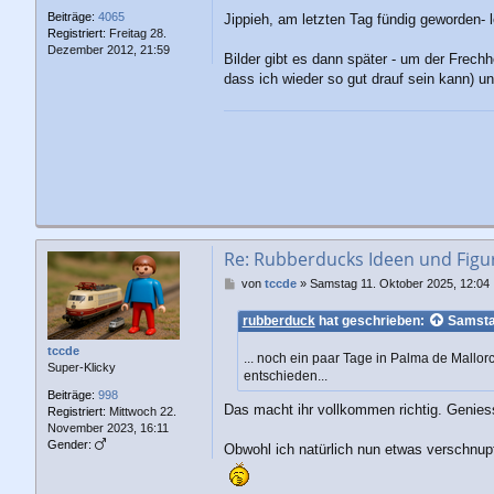
Beiträge:
4065
Jippieh, am letzten Tag fündig geworden- 
Registriert:
Freitag 28.
Dezember 2012, 21:59
Bilder gibt es dann später - um der Frech
dass ich wieder so gut drauf sein kann) u
Re: Rubberducks Ideen und Figu
B
von
tccde
»
Samstag 11. Oktober 2025, 12:04
e
i
rubberduck
hat geschrieben:
Samstag
t
r
tccde
... noch ein paar Tage in Palma de Mallor
a
Super-Klicky
entschieden...
g
Beiträge:
998
Das macht ihr vollkommen richtig. Genies
Registriert:
Mittwoch 22.
November 2023, 16:11
Gender:
Obwohl ich natürlich nun etwas verschnupf