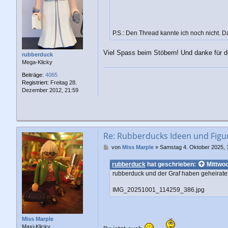
a
g
P.S.: Den Thread kannte ich noch nicht. D
Viel Spass beim Stöbern! Und danke für
rubberduck
Mega-Klicky
Beiträge:
4065
Registriert:
Freitag 28.
Dezember 2012, 21:59
Re: Rubberducks Ideen und Figu
B
von
Miss Marple
»
Samstag 4. Oktober 2025, 
e
i
rubberduck
hat geschrieben:
Mittwoc
t
rubberduck und der Graf haben geheiratet 
r
a
IMG_20251001_114259_386.jpg
g
Miss Marple
Maxi-Klicky