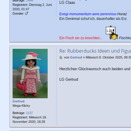
Beiträge:
1446
LG Claas
Registriert:
Dienstag 2. Juni
2020, 01:47
Gender:
Exegi monumentum aere perennius
Horaz
Ein Denkmal schuf ich, dauerhafter als Erz.
Ein Fisch sie zu knechten...
Fischk
Re: Rubberducks Ideen und Figu
B
von
Gertrud
»
Mittwoch 8. Oktober 2025, 08:3
e
i
Herzlichen Glückwunsch euch beiden und 
t
r
LG Gertrud
a
g
Gertrud
Mega-Klicky
Beiträge:
1137
Registriert:
Mittwoch 18.
November 2020, 18:28