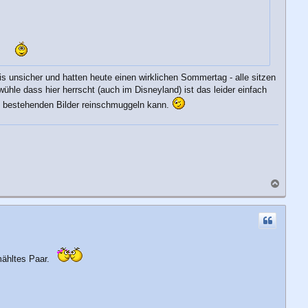
.
 unsicher und hatten heute einen wirklichen Sommertag - alle sitzen
ühle dass hier herrscht (auch im Disneyland) ist das leider einfach
die bestehenden Bilder reinschmuggeln kann.
N
a
c
h
o
b
e
rmähltes Paar.
n