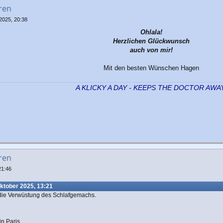
ren
2025, 20:38
Ohlala!
Herzlichen Glückwunsch
auch von mir!
Mit den besten Wünschen Hagen
A KLICKY A DAY - KEEPS THE DOCTOR AWA
ren
21:46
ktober 2025, 13:21
 die Verwüstung des Schlafgemachs.
n Paris.