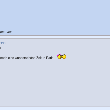
opp Claas
ren
0
noch eine wunderschöne Zeit in Paris!