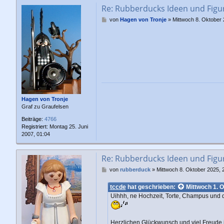
Re: Rubberducks Ideen und Figu
B
von
Hagen von Tronje
»
Mittwoch 8. Oktober 
e
i
t
r
a
g
Hagen von Tronje
Graf zu Graufelsen
Beiträge:
4766
Registriert:
Montag 25. Juni
2007, 01:04
Re: Rubberducks Ideen und Figu
B
von
rubberduck
»
Mittwoch 8. Oktober 2025, 
e
i
tccde
hat geschrieben:
Mittwoch 1. O
t
Uihhh, ne Hochzeit, Torte, Champus und
r
a
g
Herzlichen Glückwunsch und viel Freude i