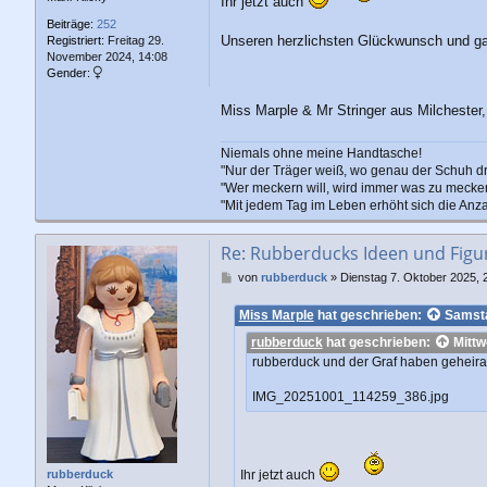
Ihr jetzt auch
Beiträge:
252
Unseren herzlichsten Glückwunsch und ga
Registriert:
Freitag 29.
November 2024, 14:08
Gender:
Miss Marple & Mr Stringer aus Milchester, 
Niemals ohne meine Handtasche!
"Nur der Träger weiß, wo genau der Schuh drü
"Wer meckern will, wird immer was zu mecker
"Mit jedem Tag im Leben erhöht sich die Anz
Re: Rubberducks Ideen und Figu
B
von
rubberduck
»
Dienstag 7. Oktober 2025, 
e
i
Miss Marple
hat geschrieben:
Samsta
t
rubberduck
hat geschrieben:
Mittw
r
a
rubberduck und der Graf haben geheirate
g
IMG_20251001_114259_386.jpg
Ihr jetzt auch
rubberduck