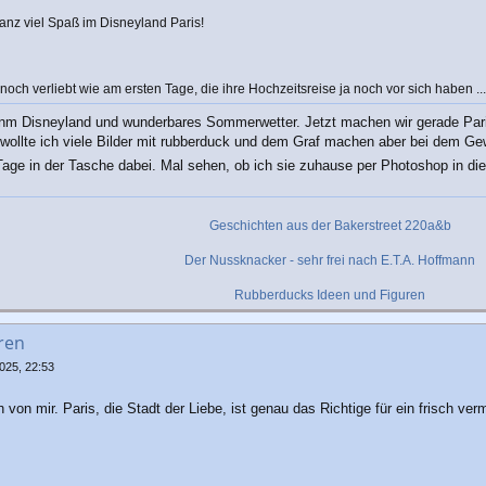
nz viel Spaß im Disneyland Paris!
noch verliebt wie am ersten Tage, die ihre Hochzeitsreise ja noch vor sich haben ..
 inm Disneyland und wunderbares Sommerwetter. Jetzt machen wir gerade Paris
 wollte ich viele Bilder mit rubberduck und dem Graf machen aber bei dem Gew
le Tage in der Tasche dabei. Mal sehen, ob ich sie zuhause per Photoshop in 
Geschichten aus der Bakerstreet 220a&b
Der Nussknacker - sehr frei nach E.T.A. Hoffmann
Rubberducks Ideen und Figuren
ren
025, 22:53
on mir. Paris, die Stadt der Liebe, ist genau das Richtige für ein frisch ve