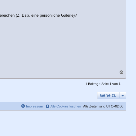
eichen (Z. Bsp. eine persönliche Galerie)?
N
a
c
1 Beitrag • Seite
1
von
1
h
o
Gehe zu
b
e
n
Impressum
Alle Cookies löschen
Alle Zeiten sind
UTC+02:00