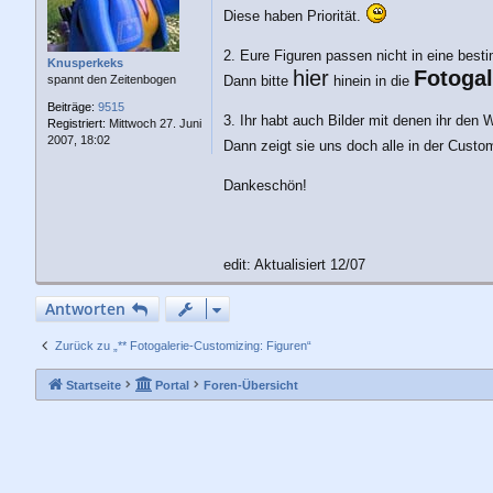
a
Diese haben Priorität.
g
2. Eure Figuren passen nicht in eine bes
Knusperkeks
hier
Fotogal
Dann bitte
hinein in die
spannt den Zeitenbogen
Beiträge:
9515
3. Ihr habt auch Bilder mit denen ihr de
Registriert:
Mittwoch 27. Juni
2007, 18:02
Dann zeigt sie uns doch alle in der Custo
Dankeschön!
edit: Aktualisiert 12/07
Antworten
Zurück zu „** Fotogalerie-Customizing: Figuren“
Startseite
Portal
Foren-Übersicht