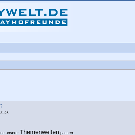
iterte Suche
k?
 21:28
Themenwelten
eine unserer
passen.