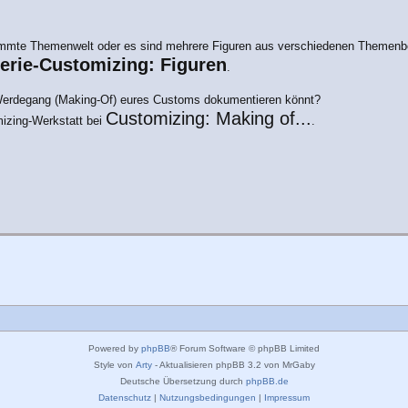
timmte Themenwelt oder es sind mehrere Figuren aus verschiedenen Themenber
erie-Customizing: Figuren
.
n Werdegang (Making-Of) eures Customs dokumentieren könnt?
Customizing: Making of...
mizing-Werkstatt bei
.
Powered by
phpBB
® Forum Software © phpBB Limited
Style von
Arty
- Aktualisieren phpBB 3.2 von MrGaby
Deutsche Übersetzung durch
phpBB.de
Datenschutz
|
Nutzungsbedingungen
|
Impressum