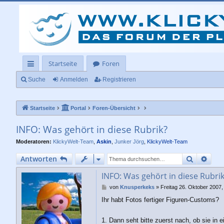
Startseite
Foren
ch
Suche
Anmelden
Registrieren
ne
Startseite
Portal
Foren-Übersicht
llz
ug
INFO: Was gehört in diese Rubrik?
rif
Moderatoren:
KlickyWelt-Team
,
Askin
,
Junker Jörg
,
KlickyWelt-Team
f
Suche
Erwe
Antworten
INFO: Was gehört in diese Rubri
B
von
Knusperkeks
»
Freitag 26. Oktober 2007,
e
Ihr habt Fotos fertiger Figuren-Customs?
i
t
r
1. Dann seht bitte zuerst nach, ob sie in 