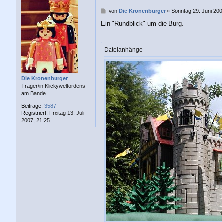
B
von
Die Kronenburger
»
Sonntag 29. Juni 200
e
Ein "Rundblick" um die Burg.
i
t
r
a
Dateianhänge
g
Die Kronenburger
Träger/in Klickyweltordens
am Bande
Beiträge:
3587
Registriert:
Freitag 13. Juli
2007, 21:25