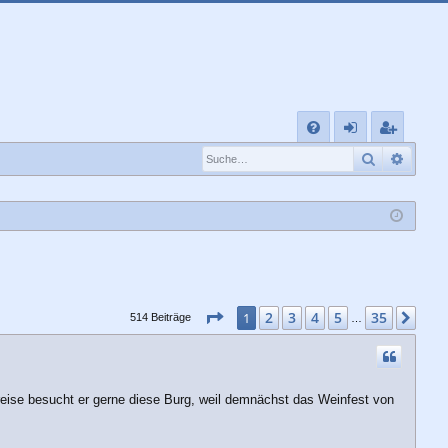
S
Suche
Erwei
FA
n
eg
Q
m
ist
el
rie
de
re
n
n
Seite
1
von
35
2
3
4
5
35
1
Näc
514 Beiträge
…
eise besucht er gerne diese Burg, weil demnächst das Weinfest von