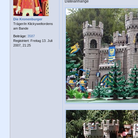
a
Dateianhänge
g
Die Kronenburger
Träger/in Klickyweltordens
am Bande
Beiträge:
3587
Registriert:
Freitag 13. Juli
2007, 21:25