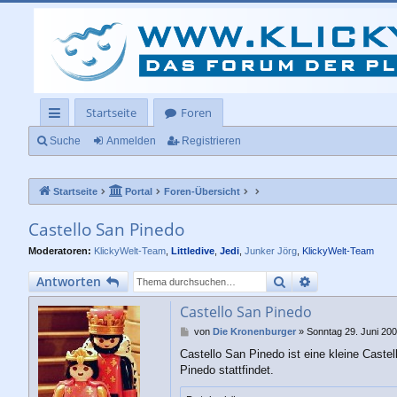
Startseite
Foren
ch
Suche
Anmelden
Registrieren
ne
Startseite
Portal
Foren-Übersicht
llz
ug
Castello San Pinedo
rif
Moderatoren:
KlickyWelt-Team
,
Littledive
,
Jedi
,
Junker Jörg
,
KlickyWelt-Team
f
Suche
Erweiterte Su
Antworten
Castello San Pinedo
B
von
Die Kronenburger
»
Sonntag 29. Juni 200
e
Castello San Pinedo ist eine kleine Cast
i
Pinedo stattfindet.
t
r