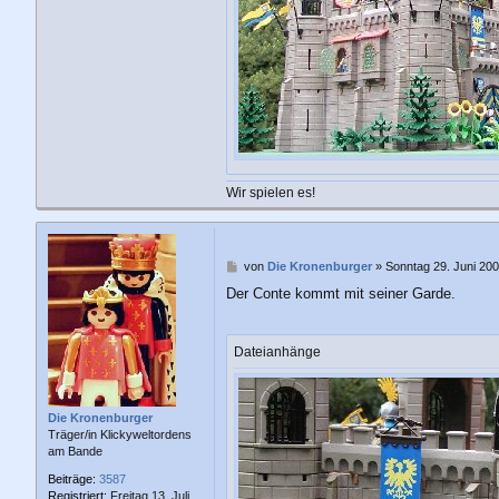
Wir spielen es!
B
von
Die Kronenburger
»
Sonntag 29. Juni 200
e
Der Conte kommt mit seiner Garde.
i
t
r
a
Dateianhänge
g
Die Kronenburger
Träger/in Klickyweltordens
am Bande
Beiträge:
3587
Registriert:
Freitag 13. Juli