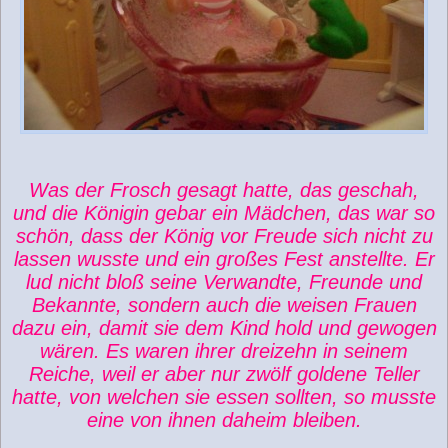
Was der Frosch gesagt hatte, das geschah,
und die Königin gebar ein Mädchen, das war so
schön, dass der König vor Freude sich nicht zu
lassen wusste und ein großes Fest anstellte. Er
lud nicht bloß seine Verwandte, Freunde und
Bekannte, sondern auch die weisen Frauen
dazu ein, damit sie dem Kind hold und gewogen
wären. Es waren ihrer dreizehn in seinem
Reiche, weil er aber nur zwölf goldene Teller
hatte, von welchen sie essen sollten, so musste
eine von ihnen daheim bleiben.