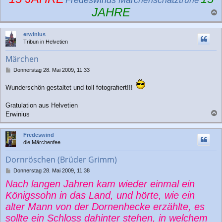
Fredeswinds Märchenschatztruhe
JAHRE
a
c
erwinius
h
Tribun in Helvetien
o
b
Märchen
e
n
B
Donnerstag 28. Mai 2009, 11:33
e
i
Wunderschön gestaltet und toll fotografiert!!!
t
r
Gratulation aus Helvetien
a
Erwinius
g
a
c
Fredeswind
h
die Märchenfee
o
b
Dornröschen (Brüder Grimm)
e
n
B
Donnerstag 28. Mai 2009, 11:38
e
Nach langen Jahren kam wieder einmal ein
i
t
Königssohn in das Land, und hörte, wie ein
r
alter Mann von der Dornenhecke erzählte, es
a
g
sollte ein Schloss dahinter stehen, in welchem