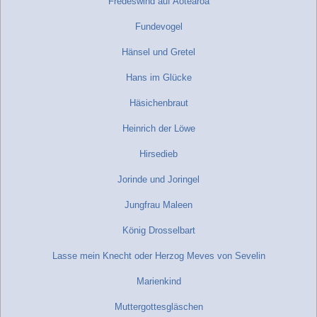
Fredeswind auf Aotearoa
Fundevogel
Hänsel und Gretel
Hans im Glücke
Häsichenbraut
Heinrich der Löwe
Hirsedieb
Jorinde und Joringel
Jungfrau Maleen
König Drosselbart
Lasse mein Knecht oder Herzog Meves von Sevelin
Marienkind
Muttergottesgläschen