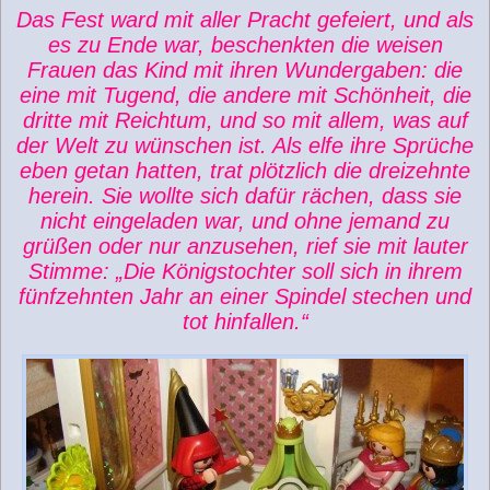
Das Fest ward mit aller Pracht gefeiert, und als
es zu Ende war, beschenkten die weisen
Frauen das Kind mit ihren Wundergaben: die
eine mit Tugend, die andere mit Schönheit, die
dritte mit Reichtum, und so mit allem, was auf
der Welt zu wünschen ist. Als elfe ihre Sprüche
eben getan hatten, trat plötzlich die dreizehnte
herein. Sie wollte sich dafür rächen, dass sie
nicht eingeladen war, und ohne jemand zu
grüßen oder nur anzusehen, rief sie mit lauter
Stimme: „Die Königstochter soll sich in ihrem
fünfzehnten Jahr an einer Spindel stechen und
tot hinfallen.“