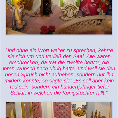
Und ohne ein Wort weiter zu sprechen, kehrte
sie sich um und verließ den Saal. Alle waren
erschrocken, da trat die zwölfte hervor, die
ihren Wunsch noch übrig hatte, und weil sie den
bösen Spruch nicht aufheben, sondern nur ihn
mildern konnte, so sagte sie: „Es soll aber kein
Tod sein, sondern ein hundertjähriger tiefer
Schlaf, in welchen die Königstochter fällt.“