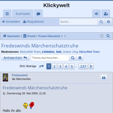
Klickywelt
Startseite
Such
E
ch
or
n
eg
Anmelden
Registrieren
ne
en
m
ist
S
Startseite
Portal
Foren-Übersicht
llz
el
rie
u
Fredeswinds Märchenschatztruhe
ug
de
re
c
Moderatoren:
KlickyWelt-Team
,
Littledive
,
Jedi
,
Junker Jörg
,
KlickyWelt-Team
rif
n
n
h
Suche
Erweiterte Suche
Antworten
e
f
Seite
1
von
237
2
3
4
5
237
1
Nächste
3541 Beiträge
…
Fredeswind
die Märchenfee
Fredeswinds Märchenschatztruhe
B
Donnerstag 28. Mai 2009, 11:26
e
i
t
r
Hallo ihr alle,
a