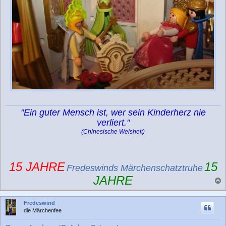
"Ein guter Mensch ist, wer sein Kinderherz nie
verliert."
(Chinesische Weisheit)
15 JAHRE
15
Fredeswinds Märchenschatztruhe
JAHRE
a
c
Fredeswind
h
die Märchenfee
o
b