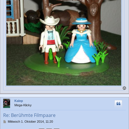
a
c
Kalep
h
Mega-Klicky
o
b
Re: Berühmte Filmpaare
e
n
B
Mittwoch 1. Oktober 2014, 11:20
e