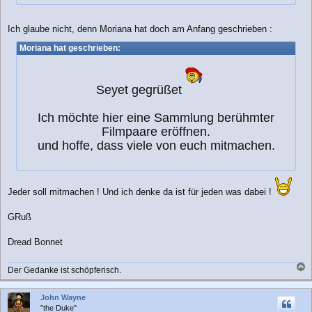
Ich glaube nicht, denn Moriana hat doch am Anfang geschrieben :
Moriana hat geschrieben:
Seyet gegrüßet
Ich möchte hier eine Sammlung berühmter
Filmpaare eröffnen.
und hoffe, dass viele von euch mitmachen.
Jeder soll mitmachen ! Und ich denke da ist für jeden was dabei !
GRuß
Dread Bonnet
Der Gedanke ist schöpferisch.
a
c
John Wayne
h
"the Duke"
o