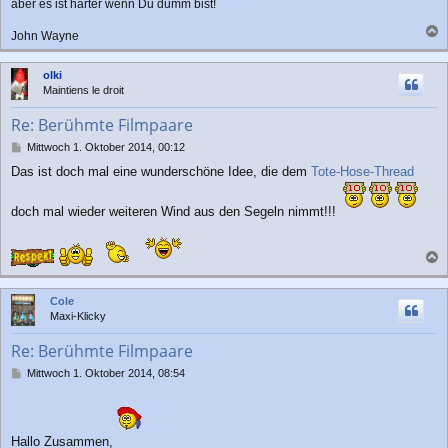
aber es ist härter wenn Du dumm bist!
John Wayne
a
c
olki
h
Maintiens le droit
o
b
Re: Berühmte Filmpaare
e
n
B
Mittwoch 1. Oktober 2014, 00:12
e
Das ist doch mal eine wunderschöne Idee, die dem
Tote-Hose-Thread
i
t
r
doch mal wieder weiteren Wind aus den Segeln nimmt!!!
a
g
a
c
Cole
h
Maxi-Klicky
o
b
Re: Berühmte Filmpaare
e
n
B
Mittwoch 1. Oktober 2014, 08:54
e
i
t
r
Hallo Zusammen,
a