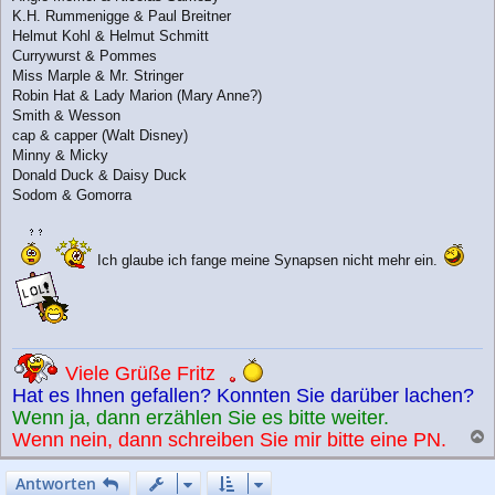
a
K.H. Rummenigge & Paul Breitner
g
Helmut Kohl & Helmut Schmitt
Currywurst & Pommes
Miss Marple & Mr. Stringer
Robin Hat & Lady Marion (Mary Anne?)
Smith & Wesson
cap & capper (Walt Disney)
Minny & Micky
Donald Duck & Daisy Duck
Sodom & Gomorra
Ich glaube ich fange meine Synapsen nicht mehr ein.
Viele Grüße Fritz
Hat es Ihnen gefallen? Konnten Sie darüber lachen?
Wenn ja, dann erzählen Sie es bitte weiter.
Wenn nein, dann schreiben Sie mir bitte eine PN.
a
c
Antworten
h