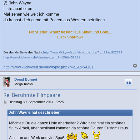
a
@ John Wayne
g
Liste abarbeiten:
Mal sehen wie weit ich komme
du kannst dich gerne mit Paaren aus Western beteiligen.
Nicht jeder Schatz besteht aus Silber und Gold...
(Jack Sparrow)
Die dunkle Seite der Nacht:
http://www.klickywelt.de/viewtopic.php? ... 91#p922791
http://www.klickywelt.de/viewtopic.php?f=20&t=52831
http://www.klickywelt.de/viewtopic.php?f=21&t=54101
a
c
Dread Bonnet
h
Mega-Klicky
o
b
Re: Berühmte Filmpaare
e
n
B
Dienstag 30. September 2014, 22:25
e
i
John Wayne hat geschrieben:
t
r
Möchtest Du die ganze Liste abarbeiten? Wird bestimmt ein schönes
a
Stück Arbeit, aber bestimmt kommen da schöne Figuren Customs raus.
g
Also ran ans Werk und viel Spaß.