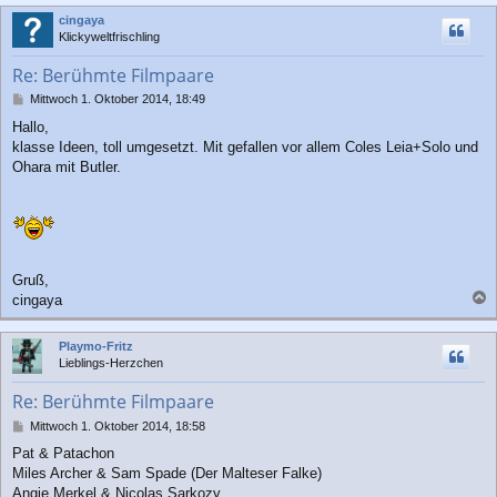
c
cingaya
h
Klickyweltfrischling
o
b
Re: Berühmte Filmpaare
e
n
B
Mittwoch 1. Oktober 2014, 18:49
e
Hallo,
i
klasse Ideen, toll umgesetzt. Mit gefallen vor allem Coles Leia+Solo und
t
r
Ohara mit Butler.
a
g
Gruß,
cingaya
a
c
Playmo-Fritz
h
Lieblings-Herzchen
o
b
Re: Berühmte Filmpaare
e
n
B
Mittwoch 1. Oktober 2014, 18:58
e
Pat & Patachon
i
Miles Archer & Sam Spade (Der Malteser Falke)
t
r
Angie Merkel & Nicolas Sarkozy