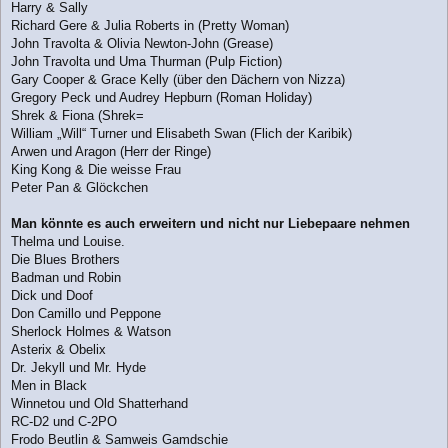
Harry & Sally
Richard Gere & Julia Roberts in (Pretty Woman)
John Travolta & Olivia Newton-John (Grease)
John Travolta und Uma Thurman (Pulp Fiction)
Gary Cooper & Grace Kelly (über den Dächern von Nizza)
Gregory Peck und Audrey Hepburn (Roman Holiday)
Shrek & Fiona (Shrek=
William „Will“ Turner und Elisabeth Swan (Flich der Karibik)
Arwen und Aragon (Herr der Ringe)
King Kong & Die weisse Frau
Peter Pan & Glöckchen
Man könnte es auch erweitern und nicht nur Liebepaare nehmen
Thelma und Louise.
Die Blues Brothers
Badman und Robin
Dick und Doof
Don Camillo und Peppone
Sherlock Holmes & Watson
Asterix & Obelix
Dr. Jekyll und Mr. Hyde
Men in Black
Winnetou und Old Shatterhand
RC-D2 und C-2PO
Frodo Beutlin & Samweis Gamdschie