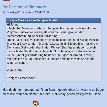
b
Re: Berühmte Filmpaare
e
n
B
Dienstag 30. September 2014, 22:30
e
i
König v. Carcassonne hat geschrieben:
t
Hi John,
r
ich glaube, Moriana würde sich hauptsächlich über positive Kritik der
a
Playmo-Kunstwerke freuen, als über die Genauigkeiten der
g
Namesschreibung. Aber zur Aufklärung:
Rhett Butler ist so vollkommen richtig geschrieben, aber Sisi heißt nicht
Sisy oder Sissy sondern Sisi als Abkürzung für Elisabeth von Österreich.
Der Name Sisi wurde aber in den Filmen "Sissi" geschrieben, obwohl
das nicht der Wirklichkeit entspricht. So, ich hoffe, ich habe hier eine
kleine (unnötige) Aufklärung betrieben. (Klugscheißermodus "aus").
Mir gefallen die Figuren sehr gut und ich hoffe noch viele so schöne
Bilder zu sehen.
Viele Grüße.
König v. Carcassonne
Hab doch nicht gesagt das Rhett falsch geschrieben ist, wusste es ja gar
nicht wie man den Namen schreibt. Bei Sissy genau das gleiche. Habe