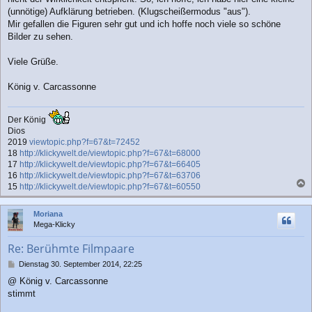
(unnötige) Aufklärung betrieben. (Klugscheißermodus "aus").
Mir gefallen die Figuren sehr gut und ich hoffe noch viele so schöne
Bilder zu sehen.
Viele Grüße.
König v. Carcassonne
Der König
Dios
2019
viewtopic.php?f=67&t=72452
18
http://klickywelt.de/viewtopic.php?f=67&t=68000
17
http://klickywelt.de/viewtopic.php?f=67&t=66405
16
http://klickywelt.de/viewtopic.php?f=67&t=63706
15
http://klickywelt.de/viewtopic.php?f=67&t=60550
a
c
Moriana
h
Mega-Klicky
o
b
Re: Berühmte Filmpaare
e
n
B
Dienstag 30. September 2014, 22:25
e
@ König v. Carcassonne
i
stimmt
t
r