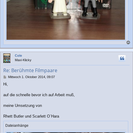
a
c
Cole
h
Maxi-Klicky
o
b
Re: Berühmte Filmpaare
e
n
B
Mittwoch 1. Oktober 2014, 09:07
e
Hi,
i
t
r
auf die schnelle bevor ich auf Arbeit muß,
a
g
meine Umsetzung von
Rhett Butler und Scarlett O`Hara
Dateianhänge