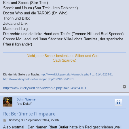
Kirk und Spock (Star Trek)
Spock und Uhura (Star Trek - Into Darkness)
Doctor Who und die TARDIS (Dr. Who)
Thorin und Bilbo
Zelda und Link
Mario und Luigi
Die rechte und die linke Hand des Teufel (Terence Hill und Bud Spencer)
Connor Mc Leod und Juan Sánchez Villa-Lobos Ramírez, der spanische
Pfau (Highlander)
Nicht jeder Schatz besteht aus Silber und Gold...
(Jack Sparrow)
Die dunkle Seite der Nacht:
http://www.klickywelt.de/viewtopic.php? ... 91#p922791
http://www.klickywelt.de/viewtopic.php?f=20&t=52831
http://www.klickywelt.de/viewtopic.php?f=21&t=54101
a
c
John Wayne
h
"the Duke"
o
b
Re: Berühmte Filmpaare
e
n
B
Dienstag 30. September 2014, 22:06
e
Also erstmal . Den Namen Rhett Butler hätte ich Red geschrieben ,weil
i