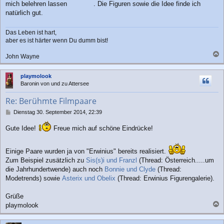
mich belehren lassen
. Die Figuren sowie die Idee finde ich
natürlich gut.
Das Leben ist hart,
aber es ist härter wenn Du dumm bist!
John Wayne
a
c
playmolook
h
Baronin von und zu Attersee
o
b
Re: Berühmte Filmpaare
e
n
B
Dienstag 30. September 2014, 22:39
e
i
Gute Idee!
Freue mich auf schöne Eindrücke!
t
r
a
Einige Paare wurden ja von "Erwinius" bereits realisiert.
g
Zum Beispiel zusätzlich zu
Sis(s)i und Franzl
(Thread: Österreich.....um
die Jahrhundertwende) auch noch
Bonnie und Clyde
(Thread:
Modetrends) sowie
Asterix und Obelix
(Thread: Erwinius Figurengalerie).
Grüße
playmolook
a
c