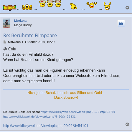
i
t
...
...
...
...
...
r
a
a
c
g
Moriana
h
Mega-Klicky
o
b
Re: Berühmte Filmpaare
e
n
B
Mittwoch 1. Oktober 2014, 16:20
e
@ Cole
i
hast du du ein Filmbild dazu?
t
r
Wann hat Scarlett so ein Kleid getragen?
a
g
Es ist wichtig das man die Figuren eindeutig erkennen kann
Oder bringt ein film-bild oder Link zu einer Webseite zum Film dabei,
damit man vergleichen kann!!!
Nicht jeder Schatz besteht aus Silber und Gold...
(Jack Sparrow)
Die dunkle Seite der Nacht:
http://www.klickywelt.de/viewtopic.php? ... 91#p922791
http://www.klickywelt.de/viewtopic.php?f=20&t=52831
http://www.klickywelt.de/viewtopic.php?f=21&t=54101
a