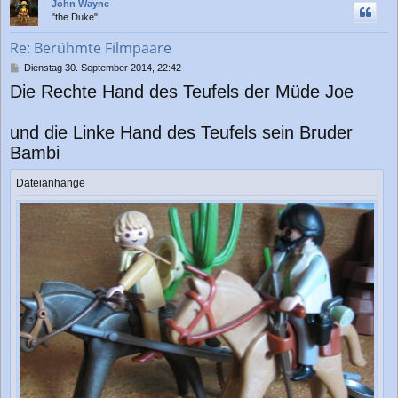
John Wayne
h
"the Duke"
o
b
Re: Berühmte Filmpaare
e
n
B
Dienstag 30. September 2014, 22:42
e
Die Rechte Hand des Teufels der Müde Joe
i
t
r
und die Linke Hand des Teufels sein Bruder
a
g
Bambi
Dateianhänge