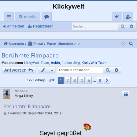
Klickywelt
Startseite
Such
E
ch
or
n
eg
Anmelden
Registrieren
ne
en
m
ist
S
Startseite
Portal
Foren-Übersicht
llz
el
rie
u
Berühmte Filmpaare
ug
de
re
c
Moderatoren:
KlickyWelt-Team
,
Askin
,
Junker Jörg
,
KlickyWelt-Team
rif
n
n
h
Suche
Erweiter
Antworten
e
f
Seite
1
von
9
2
3
4
5
9
1
Nächste
122 Beiträge
…
Moriana
Mega-Klicky
Berühmte Filmpaare
B
Dienstag 30. September 2014, 22:00
e
i
t
r
Seyet gegrüßet
a