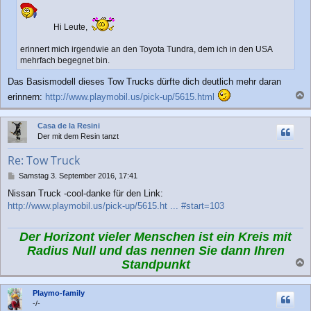
r
a
g
Hi Leute,
erinnert mich irgendwie an den Toyota Tundra, dem ich in den USA
mehrfach begegnet bin.
Das Basismodell dieses Tow Trucks dürfte dich deutlich mehr daran
erinnern:
http://www.playmobil.us/pick-up/5615.html
a
c
Casa de la Resini
h
Der mit dem Resin tanzt
o
b
Re: Tow Truck
e
n
B
Samstag 3. September 2016, 17:41
e
Nissan Truck -cool-danke für den Link:
i
http://www.playmobil.us/pick-up/5615.ht ... #start=103
t
r
a
Der Horizont vieler Menschen ist ein Kreis mit
g
Radius Null und das nennen Sie dann Ihren
Standpunkt
a
c
Playmo-family
h
-/-
o