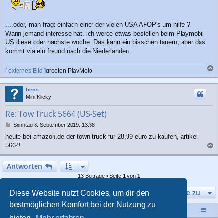
i
t
r
a
....oder, man fragt einfach einer der vielen USA AFOP's um hilfe ?
g
Wann jemand interesse hat, ich werde etwas bestellen beim Playmobil
US diese oder nächste woche. Das kann ein bisschen tauern, aber das
kommt via ein freund nach die Niederlanden.
[ externes Bild ]
groeten PlayMoto
a
c
henri
h
Mini-Klicky
o
b
Re: Tow Truck 5664 (US-Set)
e
n
B
Sonntag 8. September 2019, 13:38
e
heute bei amazon.de der town truck fur 28,99 euro zu kaufen, artikel
i
5664!
t
a
r
a
c
Antworten
g
h
13 Beiträge • Seite
1
von
1
o
b
Gehe zu
e
Diese Website nutzt Cookies, um dir den
n
bestmöglichen Komfort bei der Nutzung zu
Startseite
Portal
Foren-Übersicht
bieten.
Mehr erfahren