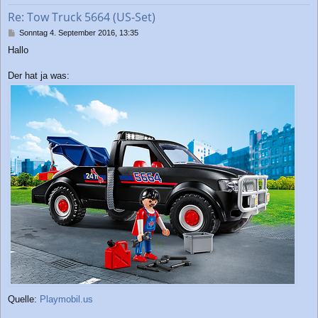
b
Re: Tow Truck 5664 (US-Set)
e
n
B
Sonntag 4. September 2016, 13:35
e
Hallo
i
t
r
Der hat ja was:
a
g
Quelle:
Playmobil.us