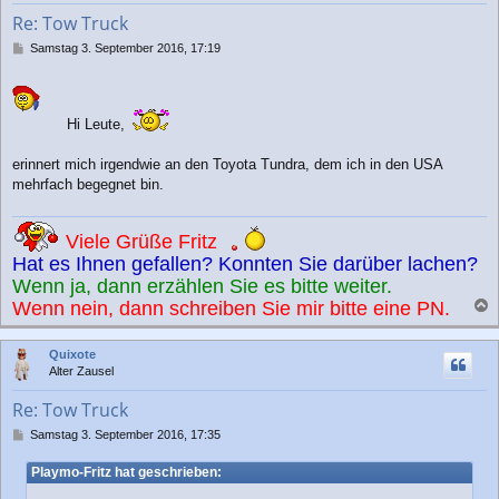
b
Re: Tow Truck
e
n
B
Samstag 3. September 2016, 17:19
e
i
t
r
Hi Leute,
a
g
erinnert mich irgendwie an den Toyota Tundra, dem ich in den USA
mehrfach begegnet bin.
Viele Grüße Fritz
Hat es Ihnen gefallen? Konnten Sie darüber lachen?
Wenn ja, dann erzählen Sie es bitte weiter.
Wenn nein, dann schreiben Sie mir bitte eine PN.
a
c
Quixote
h
Alter Zausel
o
b
Re: Tow Truck
e
n
B
Samstag 3. September 2016, 17:35
e
i
Playmo-Fritz hat geschrieben:
t