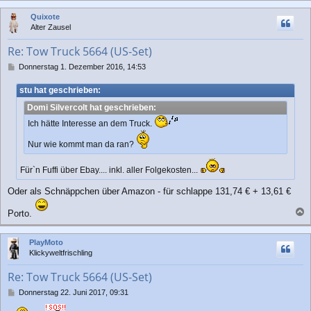
g
c
Quixote
h
Alter Zausel
o
b
Re: Tow Truck 5664 (US-Set)
e
n
B
Donnerstag 1. Dezember 2016, 14:53
e
i
stu hat geschrieben:
t
Domi Silvercolt hat geschrieben:
r
a
Ich hätte Interesse an dem Truck.
g
Nur wie kommt man da ran?
Für`n Fuffi über Ebay.... inkl. aller Folgekosten...
Oder als Schnäppchen über Amazon - für schlappe 131,74 € + 13,61 €
Porto.
a
c
PlayMoto
h
Klickyweltfrischling
o
b
Re: Tow Truck 5664 (US-Set)
e
n
B
Donnerstag 22. Juni 2017, 09:31
e