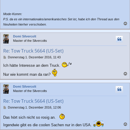
Mode-Komm:
P.S. da es ein internationales/amerikanisches Set ist, habe ich den Thread aus den
Neuheiten hierher verschoben.
a
c
Domi Silvercolt
h
Master of the Silvercolts
o
b
Re: Tow Truck 5664 (US-Set)
e
n
B
Donnerstag 1. Dezember 2016, 11:43
e
Ich hätte Interesse an dem Truck.
i
t
Nur wie kommt man da ran?
r
a
a
c
g
Domi Silvercolt
h
Master of the Silvercolts
o
b
Re: Tow Truck 5664 (US-Set)
e
n
B
Donnerstag 1. Dezember 2016, 12:06
e
i
Das hört sich nicht so rosig an.
t
r
Irgendwie gibt es die coolen Sachen nur in den USA.
a
a