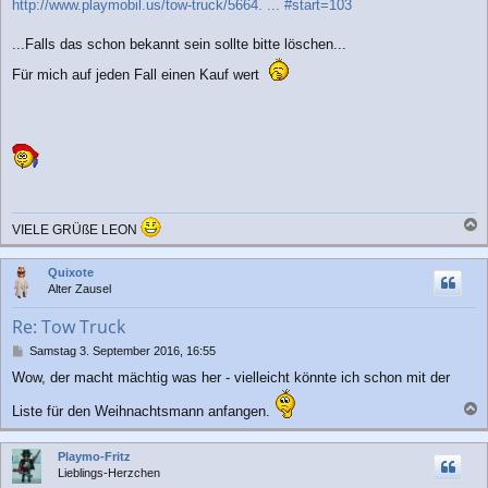
http://www.playmobil.us/tow-truck/5664. ... #start=103
...Falls das schon bekannt sein sollte bitte löschen...
Für mich auf jeden Fall einen Kauf wert
VIELE GRÜßE LEON
a
c
Quixote
h
Alter Zausel
o
b
Re: Tow Truck
e
n
B
Samstag 3. September 2016, 16:55
e
Wow, der macht mächtig was her - vielleicht könnte ich schon mit der
i
t
Liste für den Weihnachtsmann anfangen.
r
a
a
c
g
Playmo-Fritz
h
Lieblings-Herzchen
o