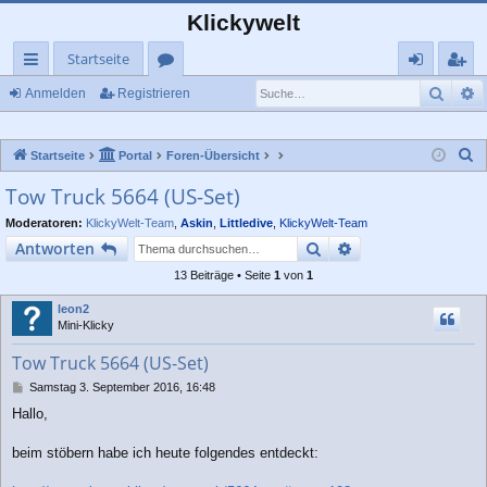
Klickywelt
Startseite
Such
E
ch
or
n
eg
Anmelden
Registrieren
ne
en
m
ist
S
Startseite
Portal
Foren-Übersicht
llz
el
rie
u
Tow Truck 5664 (US-Set)
ug
de
re
c
Moderatoren:
KlickyWelt-Team
,
Askin
,
Littledive
,
KlickyWelt-Team
rif
n
n
h
Suche
Erweiterte Suche
Antworten
e
f
13 Beiträge • Seite
1
von
1
leon2
Mini-Klicky
Tow Truck 5664 (US-Set)
B
Samstag 3. September 2016, 16:48
e
Hallo,
i
t
r
beim stöbern habe ich heute folgendes entdeckt:
a
g