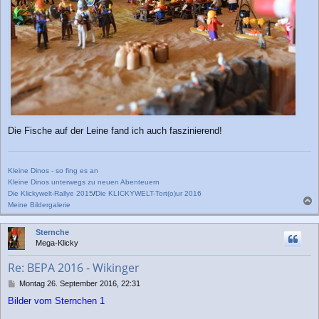
Die Fische auf der Leine fand ich auch faszinierend!
Kleine Dinos - so fing es an
Kleine Dinos unterwegs zu neuen Abenteuern
Die Klickywelt-Rallye 2015
/
Die KLICKYWELT-Tort(o)ur 2016
Meine Bildergalerie
a
c
Sternche
h
Mega-Klicky
o
b
Re: BEPA 2016 - Wikinger
e
n
B
Montag 26. September 2016, 22:31
e
Bilder vom Sternchen 1
i
t