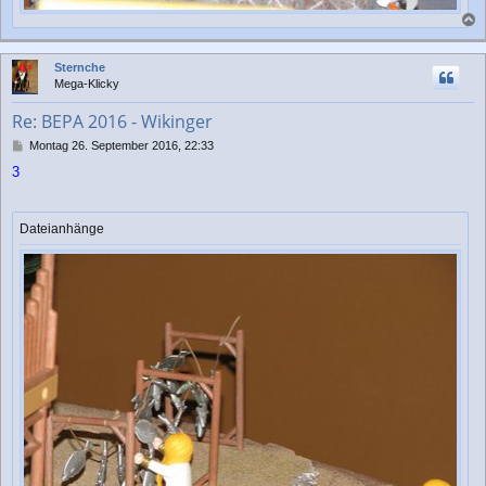
a
c
Sternche
h
Mega-Klicky
o
b
Re: BEPA 2016 - Wikinger
e
n
B
Montag 26. September 2016, 22:33
e
3
i
t
r
a
Dateianhänge
g