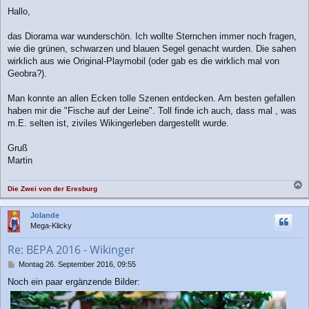
e
Hallo,
i
t
r
das Diorama war wunderschön. Ich wollte Sternchen immer noch fragen,
a
wie die grünen, schwarzen und blauen Segel genacht wurden. Die sahen
g
wirklich aus wie Original-Playmobil (oder gab es die wirklich mal von
Geobra?).
Man konnte an allen Ecken tolle Szenen entdecken. Am besten gefallen
haben mir die "Fische auf der Leine". Toll finde ich auch, dass mal , was
m.E. selten ist, ziviles Wikingerleben dargestellt wurde.
Gruß
Martin
Die Zwei von der Eresburg
a
c
Jolande
h
Mega-Klicky
o
b
Re: BEPA 2016 - Wikinger
e
n
B
Montag 26. September 2016, 09:55
e
Noch ein paar ergänzende Bilder:
i
t
r