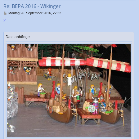
b
Re: BEPA 2016 - Wikinger
e
n
B
Montag 26. September 2016, 22:32
e
2
i
t
r
a
Dateianhänge
g