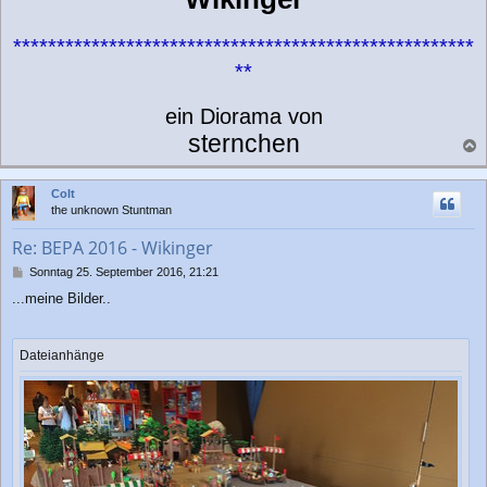
g
*****************************************************
**
ein Diorama von
sternchen
a
c
Colt
h
the unknown Stuntman
o
b
Re: BEPA 2016 - Wikinger
e
n
B
Sonntag 25. September 2016, 21:21
e
...meine Bilder..
i
t
r
a
Dateianhänge
g