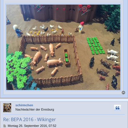
a
c
schirmchen
h
Nachtwächter der Eresburg
o
b
Re: BEPA 2016 - Wikinger
e
n
B
Montag 26. September 2016, 07:52