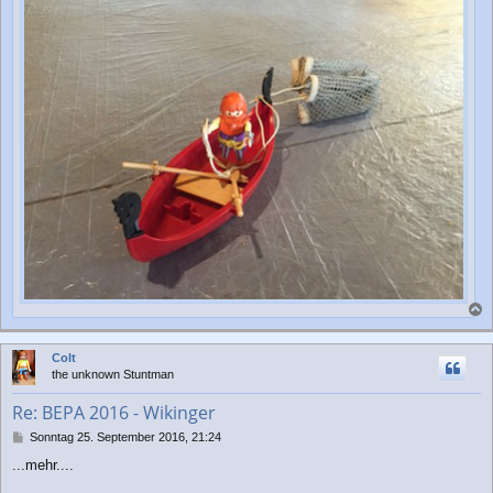
a
c
Colt
h
the unknown Stuntman
o
b
Re: BEPA 2016 - Wikinger
e
n
B
Sonntag 25. September 2016, 21:24
e
...mehr....
i
t