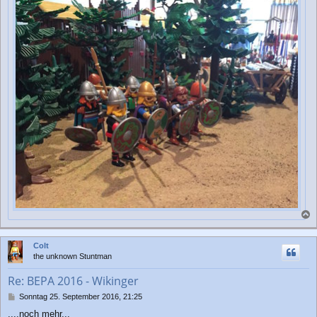
a
c
Colt
h
the unknown Stuntman
o
b
Re: BEPA 2016 - Wikinger
e
n
B
Sonntag 25. September 2016, 21:25
e
....noch mehr...
i