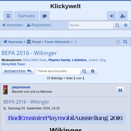
Klickywelt
Startseite
Such
E
ch
or
n
eg
Anmelden
Registrieren
ne
en
m
ist
S
Startseite
Portal
Foren-Übersicht
llz
el
rie
u
BEPA 2016 - Wikinger
ug
de
re
c
Moderatoren:
KlickyWelt-Team
,
Playmo-family
,
Littledive
,
Junker Jörg
,
rif
n
n
h
KlickyWelt-Team
e
f
Suche
Erweiterte Suche
Antworten
15 Beiträge • Seite
1
von
1
playmolook
Baronin von und zu Attersee
BEPA 2016 - Wikinger
B
Samstag 24. September 2016, 23:15
e
i
t
r
Wikinger
a