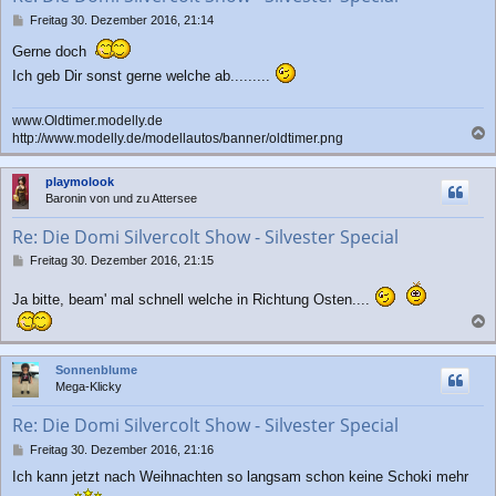
n
B
Freitag 30. Dezember 2016, 21:14
e
Gerne doch
i
t
Ich geb Dir sonst gerne welche ab.........
r
a
g
www.Oldtimer.modelly.de
http://www.modelly.de/modellautos/banner/oldtimer.png
a
c
playmolook
h
Baronin von und zu Attersee
o
b
Re: Die Domi Silvercolt Show - Silvester Special
e
n
B
Freitag 30. Dezember 2016, 21:15
e
i
Ja bitte, beam' mal schnell welche in Richtung Osten....
t
r
a
a
c
g
Sonnenblume
h
Mega-Klicky
o
b
Re: Die Domi Silvercolt Show - Silvester Special
e
n
B
Freitag 30. Dezember 2016, 21:16
e
Ich kann jetzt nach Weihnachten so langsam schon keine Schoki mehr
i