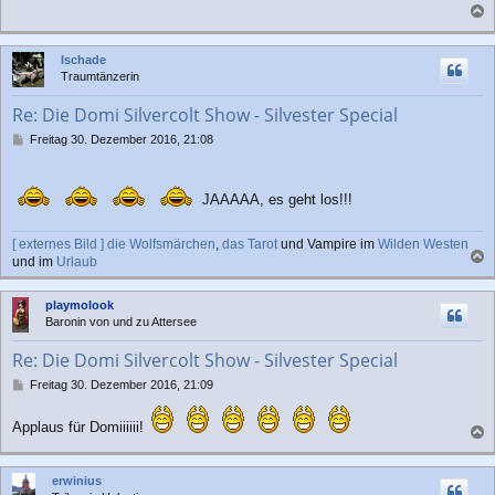
a
c
Ischade
h
Traumtänzerin
o
b
Re: Die Domi Silvercolt Show - Silvester Special
e
n
B
Freitag 30. Dezember 2016, 21:08
e
i
t
JAAAAA, es geht los!!!
r
a
g
[ externes Bild ]
die Wolfsmärchen
,
das Tarot
und Vampire im
Wilden Westen
und im
Urlaub
a
c
playmolook
h
Baronin von und zu Attersee
o
b
Re: Die Domi Silvercolt Show - Silvester Special
e
n
B
Freitag 30. Dezember 2016, 21:09
e
i
Applaus für Domiiiiii!
t
a
r
a
c
erwinius
g
h