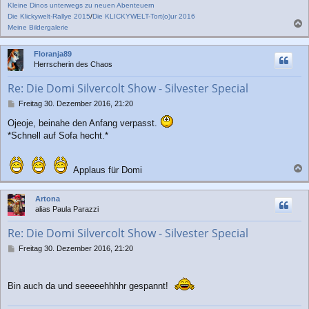
Kleine Dinos unterwegs zu neuen Abenteuern
Die Klickywelt-Rallye 2015
/
Die KLICKYWELT-Tort(o)ur 2016
Meine Bildergalerie
a
c
Floranja89
h
Herrscherin des Chaos
o
b
Re: Die Domi Silvercolt Show - Silvester Special
e
n
B
Freitag 30. Dezember 2016, 21:20
e
Ojeoje, beinahe den Anfang verpasst.
i
t
*Schnell auf Sofa hecht.*
r
a
g
Applaus für Domi
a
c
Artona
h
alias Paula Parazzi
o
b
Re: Die Domi Silvercolt Show - Silvester Special
e
n
B
Freitag 30. Dezember 2016, 21:20
e
i
t
Bin auch da und seeeeehhhhr gespannt!
r
a