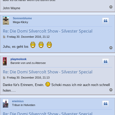
John Wayne
a
c
Sonnenblume
h
Mega-Klicky
o
b
Re: Die Domi Silvercolt Show - Silvester Special
e
n
B
Freitag 30. Dezember 2016, 21:12
e
i
Juhu, es geht los
t
a
r
a
c
playmolook
g
h
Baronin von und zu Attersee
o
b
Re: Die Domi Silvercolt Show - Silvester Special
e
n
B
Freitag 30. Dezember 2016, 21:13
e
Danke für's Erinnern, Erwin.
Schoki muss ich mir auch noch schnell
i
t
holen.....
r
a
a
c
g
erwinius
h
Tribun in Helvetien
o
b
Re: Die Domi Silvercolt Show - Silvester Special
e