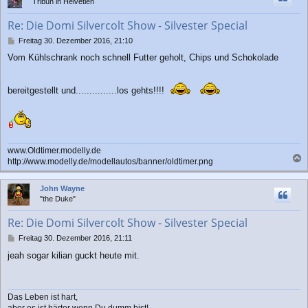
Tribun in Helvetien
o
b
Re: Die Domi Silvercolt Show - Silvester Special
e
n
B
Freitag 30. Dezember 2016, 21:10
e
Vom Kühlschrank noch schnell Futter geholt, Chips und Schokolade
i
t
r
bereitgestellt und...............los gehts!!!!
a
g
www.Oldtimer.modelly.de
http://www.modelly.de/modellautos/banner/oldtimer.png
a
c
John Wayne
h
"the Duke"
o
b
Re: Die Domi Silvercolt Show - Silvester Special
e
n
B
Freitag 30. Dezember 2016, 21:11
e
jeah sogar kilian guckt heute mit.
i
t
r
a
Das Leben ist hart,
g
aber es ist härter wenn Du dumm bist!