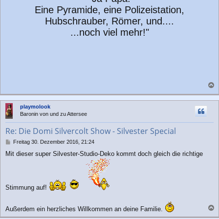
Eine Pyramide, eine Polizeistation,
Hubschrauber, Römer, und....
...noch viel mehr!"
a
c
playmolook
h
Baronin von und zu Attersee
o
b
Re: Die Domi Silvercolt Show - Silvester Special
e
n
B
Freitag 30. Dezember 2016, 21:24
e
Mit dieser super Silvester-Studio-Deko kommt doch gleich die richtige
i
t
r
a
g
Stimmung auf!
Außerdem ein herzliches Willkommen an deine Familie.
a