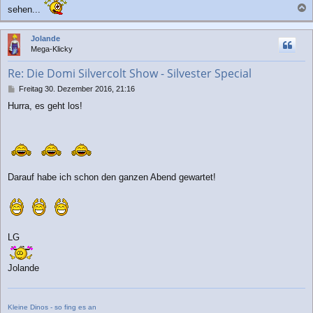
t
sehen...
r
a
a
c
g
Jolande
h
Mega-Klicky
o
b
Re: Die Domi Silvercolt Show - Silvester Special
e
n
B
Freitag 30. Dezember 2016, 21:16
e
Hurra, es geht los!
i
t
r
a
g
Darauf habe ich schon den ganzen Abend gewartet!
LG
Jolande
Kleine Dinos - so fing es an