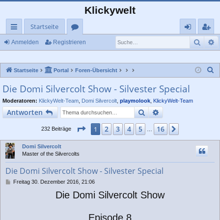
Klickywelt
Startseite
Such
E
ch
or
n
eg
Anmelden
Registrieren
ne
en
m
ist
S
Startseite
Portal
Foren-Übersicht
llz
el
rie
u
Die Domi Silvercolt Show - Silvester Special
ug
de
re
c
Moderatoren:
KlickyWelt-Team
,
Domi Silvercolt
,
playmolook
,
KlickyWelt-Team
rif
n
n
h
Suche
Erweiterte Suche
Antworten
e
f
Seite
1
von
16
2
3
4
5
16
1
Nächste
232 Beiträge
…
Domi Silvercolt
Master of the Silvercolts
Die Domi Silvercolt Show - Silvester Special
B
Freitag 30. Dezember 2016, 21:06
e
Die Domi Silvercolt Show
i
t
r
Episode 8
a