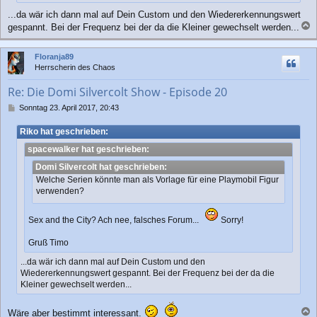
...da wär ich dann mal auf Dein Custom und den Wiedererkennungswert
gespannt. Bei der Frequenz bei der da die Kleiner gewechselt werden...
a
c
Floranja89
h
Herrscherin des Chaos
o
b
Re: Die Domi Silvercolt Show - Episode 20
e
n
B
Sonntag 23. April 2017, 20:43
e
i
Riko hat geschrieben:
t
spacewalker hat geschrieben:
r
a
Domi Silvercolt hat geschrieben:
g
Welche Serien könnte man als Vorlage für eine Playmobil Figur
verwenden?
Sex and the City? Ach nee, falsches Forum...
Sorry!
Gruß Timo
...da wär ich dann mal auf Dein Custom und den
Wiedererkennungswert gespannt. Bei der Frequenz bei der da die
Kleiner gewechselt werden...
Wäre aber bestimmt interessant.