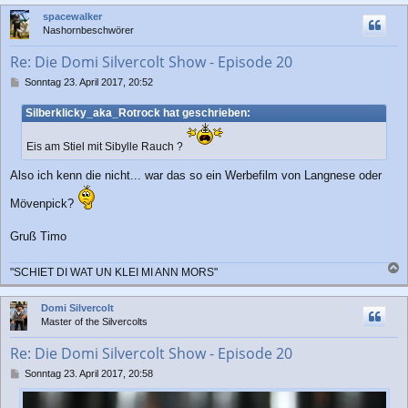
c
spacewalker
h
Nashornbeschwörer
o
b
Re: Die Domi Silvercolt Show - Episode 20
e
n
B
Sonntag 23. April 2017, 20:52
e
i
Silberklicky_aka_Rotrock hat geschrieben:
t
r
Eis am Stiel mit Sibylle Rauch ?
a
g
Also ich kenn die nicht... war das so ein Werbefilm von Langnese oder
Mövenpick?
Gruß Timo
"SCHIET DI WAT UN KLEI MI ANN MORS"
a
c
Domi Silvercolt
h
Master of the Silvercolts
o
b
Re: Die Domi Silvercolt Show - Episode 20
e
n
B
Sonntag 23. April 2017, 20:58
e
i