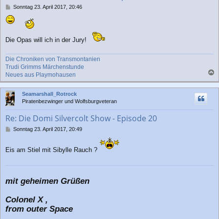
n
B
Sonntag 23. April 2017, 20:46
e
i
t
r
Die Opas will ich in der Jury!
a
g
Die Chroniken von Transmontanien
Trudi Grimms Märchenstunde
Neues aus Playmohausen
a
c
Seamarshall_Rotrock
h
Piratenbezwinger und Wolfsburgveteran
o
b
Re: Die Domi Silvercolt Show - Episode 20
e
n
B
Sonntag 23. April 2017, 20:49
e
i
Eis am Stiel mit Sibylle Rauch ?
t
r
a
g
mit geheimen Grüßen
Colonel X ,
from outer Space