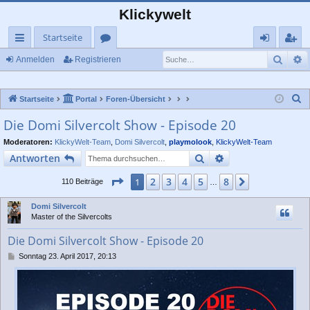
Klickywelt
Startseite
Such
E
ch
or
n
eg
Anmelden
Registrieren
ne
en
m
ist
S
Startseite
Portal
Foren-Übersicht
llz
el
rie
u
Die Domi Silvercolt Show - Episode 20
ug
de
re
c
Moderatoren:
KlickyWelt-Team
,
Domi Silvercolt
,
playmolook
,
KlickyWelt-Team
rif
n
n
h
Suche
Erweiterte Suche
Antworten
e
f
Seite
1
von
8
2
3
4
5
8
1
Nächste
110 Beiträge
…
Domi Silvercolt
Master of the Silvercolts
Die Domi Silvercolt Show - Episode 20
B
Sonntag 23. April 2017, 20:13
e
i
t
r
a