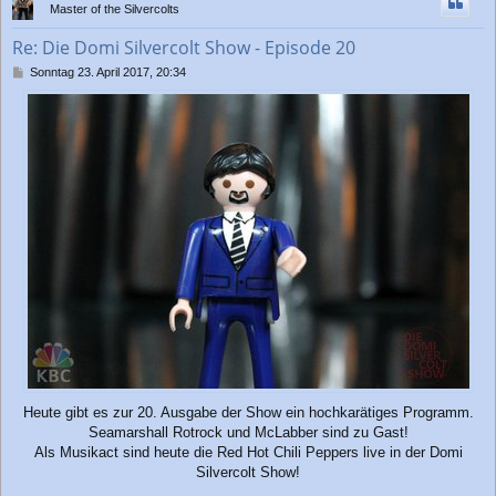
Master of the Silvercolts
o
b
Re: Die Domi Silvercolt Show - Episode 20
e
n
B
Sonntag 23. April 2017, 20:34
e
i
t
r
a
g
Heute gibt es zur 20. Ausgabe der Show ein hochkarätiges Programm.
Seamarshall Rotrock und McLabber sind zu Gast!
Als Musikact sind heute die Red Hot Chili Peppers live in der Domi
Silvercolt Show!