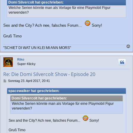
i
Domi Silvercolt hat geschrieben:
t
Welche Serien könnte man als Vorlage für eine Playmobil Figur
r
verwenden?
a
g
Sex and the City? Ach nee, falsches Forum...
Sorry!
Gruß Timo
"SCHIET DI WAT UN KLEI MI ANN MORS"
a
c
Riko
h
Super-Klicky
o
b
Re: Die Domi Silvercolt Show - Episode 20
e
n
B
Sonntag 23. April 2017, 20:41
e
i
spacewalker hat geschrieben:
t
Domi Silvercolt hat geschrieben:
r
a
Welche Serien könnte man als Vorlage für eine Playmobil Figur
g
verwenden?
Sex and the City? Ach nee, falsches Forum...
Sorry!
Gruß Timo