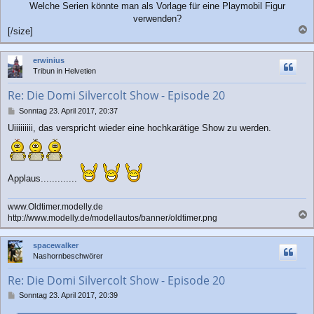
Welche Serien könnte man als Vorlage für eine Playmobil Figur
verwenden?
[/size]
a
c
erwinius
h
Tribun in Helvetien
o
b
Re: Die Domi Silvercolt Show - Episode 20
e
n
B
Sonntag 23. April 2017, 20:37
e
Uiiiiiiiii, das verspricht wieder eine hochkarätige Show zu werden.
i
t
r
a
g
Applaus.............
www.Oldtimer.modelly.de
http://www.modelly.de/modellautos/banner/oldtimer.png
a
c
spacewalker
h
Nashornbeschwörer
o
b
Re: Die Domi Silvercolt Show - Episode 20
e
n
B
Sonntag 23. April 2017, 20:39
e