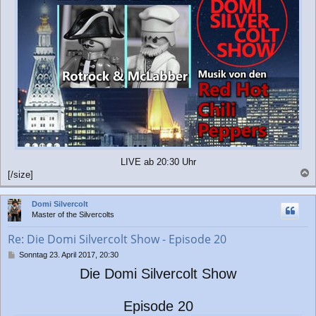
g
LIVE ab 20:30 Uhr
[/size]
a
c
Domi Silvercolt
h
Master of the Silvercolts
o
b
Re: Die Domi Silvercolt Show - Episode 20
e
n
B
Sonntag 23. April 2017, 20:30
e
Die Domi Silvercolt Show
i
t
r
Episode 20
a