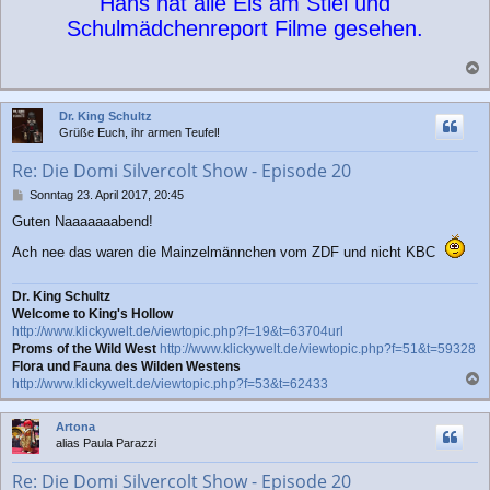
Hans hat alle Eis am Stiel und
Schulmädchenreport Filme gesehen.
a
c
Dr. King Schultz
h
Grüße Euch, ihr armen Teufel!
o
b
Re: Die Domi Silvercolt Show - Episode 20
e
n
B
Sonntag 23. April 2017, 20:45
e
Guten Naaaaaaabend!
i
t
Ach nee das waren die Mainzelmännchen vom ZDF und nicht KBC
r
a
g
Dr. King Schultz
Welcome to King's Hollow
http://www.klickywelt.de/viewtopic.php?f=19&t=63704url
Proms of the Wild West
http://www.klickywelt.de/viewtopic.php?f=51&t=59328
Flora und Fauna des Wilden Westens
http://www.klickywelt.de/viewtopic.php?f=53&t=62433
a
c
Artona
h
alias Paula Parazzi
o
b
Re: Die Domi Silvercolt Show - Episode 20
e