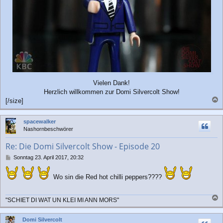
Vielen Dank!
Herzlich willkommen zur Domi Silvercolt Show!
[/size]
a
c
spacewalker
h
Nashornbeschwörer
o
b
Re: Die Domi Silvercolt Show - Episode 20
e
n
B
Sonntag 23. April 2017, 20:32
e
i
Wo sin die Red hot chilli peppers????
t
r
a
"SCHIET DI WAT UN KLEI MI ANN MORS"
g
a
c
Domi Silvercolt
h