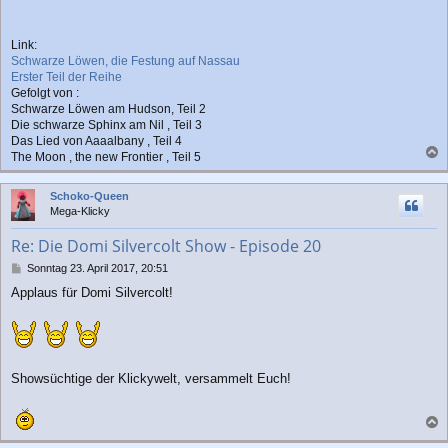
Link:
Schwarze Löwen, die Festung auf Nassau
Erster Teil der Reihe
Gefolgt von :
Schwarze Löwen am Hudson, Teil 2
Die schwarze Sphinx am Nil , Teil 3
Das Lied von Aaaalbany , Teil 4
The Moon , the new Frontier , Teil 5
a
c
Schoko-Queen
h
Mega-Klicky
o
b
Re: Die Domi Silvercolt Show - Episode 20
e
n
B
Sonntag 23. April 2017, 20:51
e
Applaus für Domi Silvercolt!
i
t
r
a
g
Showsüchtige der Klickywelt, versammelt Euch!
a