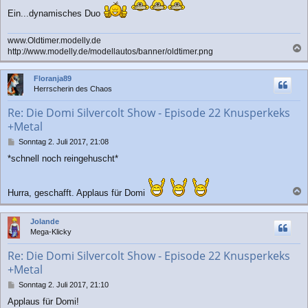
i
t
Ein...dynamisches Duo
r
a
www.Oldtimer.modelly.de
g
http://www.modelly.de/modellautos/banner/oldtimer.png
a
c
Floranja89
h
Herrscherin des Chaos
o
b
Re: Die Domi Silvercolt Show - Episode 22 Knusperkeks
e
+Metal
n
B
Sonntag 2. Juli 2017, 21:08
e
*schnell noch reingehuscht*
i
t
r
Hurra, geschafft. Applaus für Domi
a
a
g
c
Jolande
h
Mega-Klicky
o
b
Re: Die Domi Silvercolt Show - Episode 22 Knusperkeks
e
+Metal
n
B
Sonntag 2. Juli 2017, 21:10
e
Applaus für Domi!
i