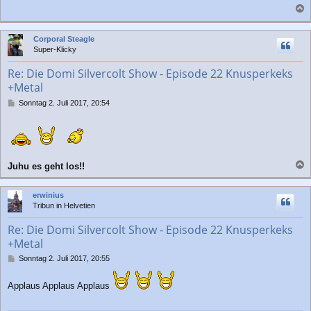
a
c
Corporal Steagle
h
Super-Klicky
o
b
Re: Die Domi Silvercolt Show - Episode 22 Knusperkeks
e
+Metal
n
B
Sonntag 2. Juli 2017, 20:54
e
i
t
r
a
g
Juhu es geht los!!
a
c
erwinius
h
Tribun in Helvetien
o
b
Re: Die Domi Silvercolt Show - Episode 22 Knusperkeks
e
+Metal
n
B
Sonntag 2. Juli 2017, 20:55
e
i
Applaus Applaus Applaus
t
r
a