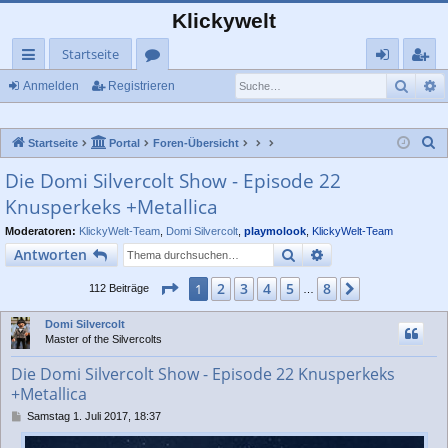
Klickywelt
Startseite
Such
E
ch
or
n
eg
Anmelden
Registrieren
ne
en
m
ist
S
Startseite
Portal
Foren-Übersicht
llz
el
rie
u
Die Domi Silvercolt Show - Episode 22
ug
de
re
c
Knusperkeks +Metallica
rif
n
n
h
e
Moderatoren:
KlickyWelt-Team
,
Domi Silvercolt
,
playmolook
,
KlickyWelt-Team
f
Suche
Erweiterte Suche
Antworten
Seite
1
von
8
2
3
4
5
8
1
Nächste
112 Beiträge
…
Domi Silvercolt
Master of the Silvercolts
Die Domi Silvercolt Show - Episode 22 Knusperkeks
+Metallica
B
Samstag 1. Juli 2017, 18:37
e
i