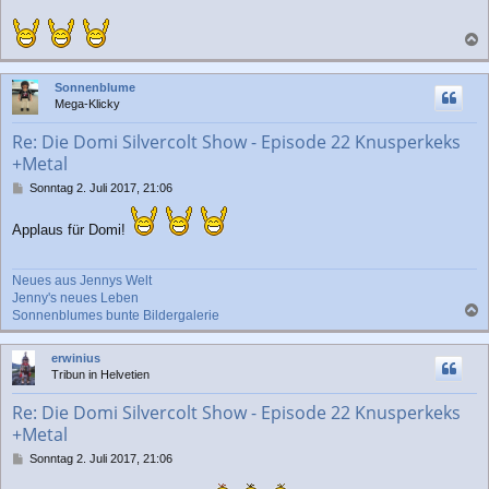
t
r
a
a
g
c
Sonnenblume
h
Mega-Klicky
o
b
Re: Die Domi Silvercolt Show - Episode 22 Knusperkeks
e
+Metal
n
B
Sonntag 2. Juli 2017, 21:06
e
i
Applaus für Domi!
t
r
a
Neues aus Jennys Welt
g
Jenny's neues Leben
Sonnenblumes bunte Bildergalerie
a
c
erwinius
h
Tribun in Helvetien
o
b
Re: Die Domi Silvercolt Show - Episode 22 Knusperkeks
e
+Metal
n
B
Sonntag 2. Juli 2017, 21:06
e