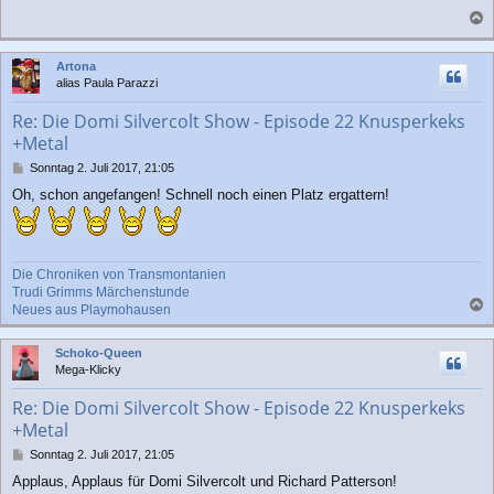
a
c
Artona
h
alias Paula Parazzi
o
b
Re: Die Domi Silvercolt Show - Episode 22 Knusperkeks
e
+Metal
n
B
Sonntag 2. Juli 2017, 21:05
e
Oh, schon angefangen! Schnell noch einen Platz ergattern!
i
t
r
a
g
Die Chroniken von Transmontanien
Trudi Grimms Märchenstunde
Neues aus Playmohausen
a
c
Schoko-Queen
h
Mega-Klicky
o
b
Re: Die Domi Silvercolt Show - Episode 22 Knusperkeks
e
+Metal
n
B
Sonntag 2. Juli 2017, 21:05
e
Applaus, Applaus für Domi Silvercolt und Richard Patterson!
i