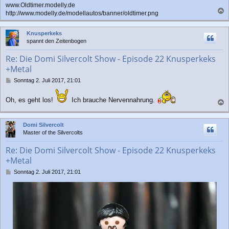
www.Oldtimer.modelly.de
g
http://www.modelly.de/modellautos/banner/oldtimer.png
a
c
Knusperkeks
h
spannt den Zeitenbogen
o
b
Re: Die Domi Silvercolt Show - Episode 22 Knusperkeks
e
+Metal
n
B
Sonntag 2. Juli 2017, 21:01
e
i
Oh, es geht los!
Ich brauche Nervennahrung.
t
a
r
a
c
Domi Silvercolt
g
h
Master of the Silvercolts
o
b
Re: Die Domi Silvercolt Show - Episode 22 Knusperkeks
e
+Metal
n
B
Sonntag 2. Juli 2017, 21:01
e
i
t
r
a
g