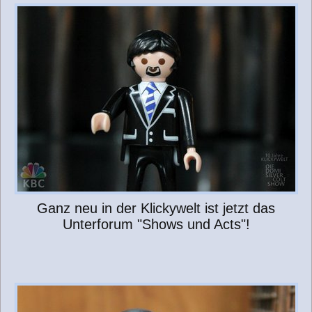
e
i
t
r
a
g
Ganz neu in der Klickywelt ist jetzt das
Unterforum "Shows und Acts"!