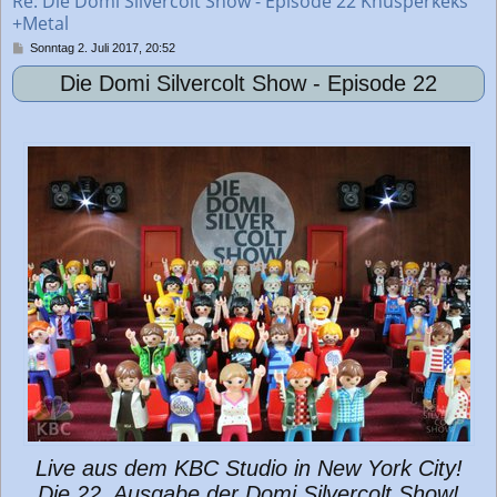
Re: Die Domi Silvercolt Show - Episode 22 Knusperkeks
e
+Metal
n
B
Sonntag 2. Juli 2017, 20:52
e
Die Domi Silvercolt Show - Episode 22
i
t
r
a
g
Live aus dem KBC Studio in New York City!
Die 22. Ausgabe der Domi Silvercolt Show!