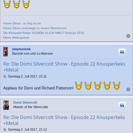
t
r
a
g
Kleine Dinos - so fing es an
Kleine Dinos unterwegs zu neuen Abenteuern
Die Klickywelt-Rallye 2015
/
Die KLICKYWELT-Tort(o)ur 2016
Meine Bildergalerie
a
c
playmolook
h
Baronin von und zu Attersee
o
b
Re: Die Domi Silvercolt Show - Episode 22 Knusperkeks
e
+Metal
n
B
Sonntag 2. Juli 2017, 21:11
e
i
Applaus für Domi und Richard Patterson!
t
a
r
a
c
Domi Silvercolt
g
h
Master of the Silvercolts
o
b
Re: Die Domi Silvercolt Show - Episode 22 Knusperkeks
e
+Metal
n
B
Sonntag 2. Juli 2017, 21:12