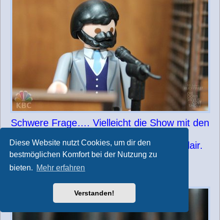
Schwere Frage…. Vielleicht die Show mit den
Playmoscars.
Diese Website nutzt Cookies, um dir den
Das hatte so schönes internationales Flair.
bestmöglichen Komfort bei der Nutzung zu
bieten.
Mehr erfahren
Verstanden!