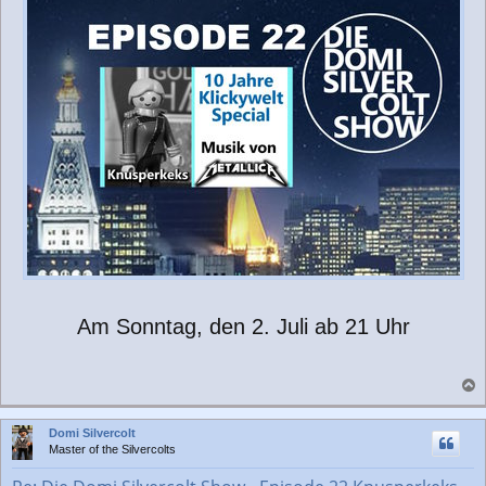
t
r
a
g
Am Sonntag, den 2. Juli ab 21 Uhr
a
c
Domi Silvercolt
h
Master of the Silvercolts
o
b