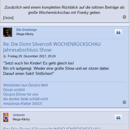
Zusätzlich wird einem kompletten Rückblick auf die tollsten Beiträge als
große Wochenrückschau mit Franky geben.
[/size]
a
c
Die Osebergs
h
Mega-Klicky
o
b
Re: Die Domi Silvercolt WOCHENRÜCKSCHAU
e
Jahresabschluss Show
n
B
Freitag 29. Dezember 2017, 20:24
e
"Setzt euch hin Kinder! Es geht gleich los!
i
Bin ich aufgeregt. Wieder eine große Show und wir sitzen dabei.
t
r
Darauf einen Sekt! Stößchen!"
a
g
Weisheiten aus Özcans Welt
Özcan erzählt
Özcans Dinner for one
die dunkle Seite schläft nicht
Amazonas-Rallye 20015
a
c
Jolande
h
Mega-Klicky
o
b