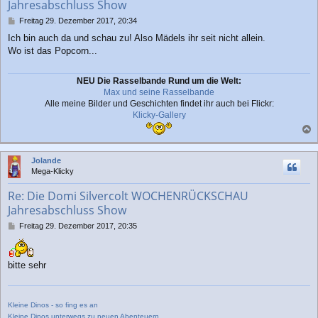
Jahresabschluss Show
n
B
Freitag 29. Dezember 2017, 20:34
e
Ich bin auch da und schau zu! Also Mädels ihr seit nicht allein.
i
Wo ist das Popcorn...
t
r
a
NEU Die Rasselbande Rund um die Welt:
g
Max und seine Rasselbande
Alle meine Bilder und Geschichten findet ihr auch bei Flickr:
Klicky-Gallery
a
c
Jolande
h
Mega-Klicky
o
b
Re: Die Domi Silvercolt WOCHENRÜCKSCHAU
e
Jahresabschluss Show
n
B
Freitag 29. Dezember 2017, 20:35
e
i
t
bitte sehr
r
a
g
Kleine Dinos - so fing es an
Kleine Dinos unterwegs zu neuen Abenteuern