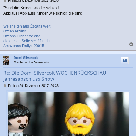
B
Freitag 29. Dezember 2017, 20:36
e
"Sind die Beiden wieder schick!
i
Applaus! Applaus! Kinder wie schick die sind!"
t
r
a
Weisheiten aus Özcans Welt
g
Özcan erzählt
Özcans Dinner for one
die dunkle Seite schläft nicht
Amazonas-Rallye 20015
a
c
Domi Silvercolt
h
Master of the Silvercolts
o
b
Re: Die Domi Silvercolt WOCHENRÜCKSCHAU
e
Jahresabschluss Show
n
B
Freitag 29. Dezember 2017, 20:36
e
i
t
r
a
g