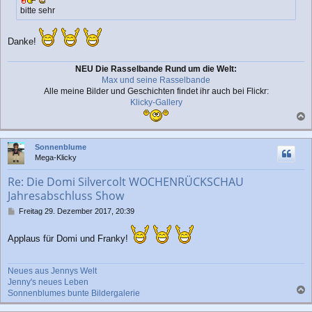
a
bitte sehr
g
Danke!
NEU Die Rasselbande Rund um die Welt:
Max und seine Rasselbande
Alle meine Bilder und Geschichten findet ihr auch bei Flickr:
Klicky-Gallery
a
c
Sonnenblume
h
Mega-Klicky
o
b
Re: Die Domi Silvercolt WOCHENRÜCKSCHAU
e
Jahresabschluss Show
n
B
Freitag 29. Dezember 2017, 20:39
e
i
Applaus für Domi und Franky!
t
r
a
Neues aus Jennys Welt
g
Jenny's neues Leben
Sonnenblumes bunte Bildergalerie
a
c