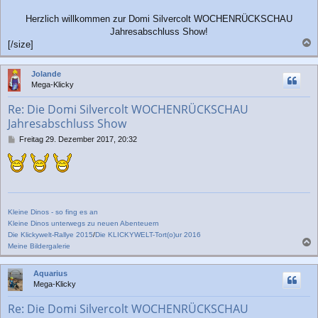
Herzlich willkommen zur Domi Silvercolt WOCHENRÜCKSCHAU
Jahresabschluss Show!
[/size]
a
c
Jolande
h
Mega-Klicky
o
b
Re: Die Domi Silvercolt WOCHENRÜCKSCHAU
e
Jahresabschluss Show
n
B
Freitag 29. Dezember 2017, 20:32
e
i
t
r
a
g
Kleine Dinos - so fing es an
Kleine Dinos unterwegs zu neuen Abenteuern
Die Klickywelt-Rallye 2015
/
Die KLICKYWELT-Tort(o)ur 2016
Meine Bildergalerie
a
c
Aquarius
h
Mega-Klicky
o
b
Re: Die Domi Silvercolt WOCHENRÜCKSCHAU
e