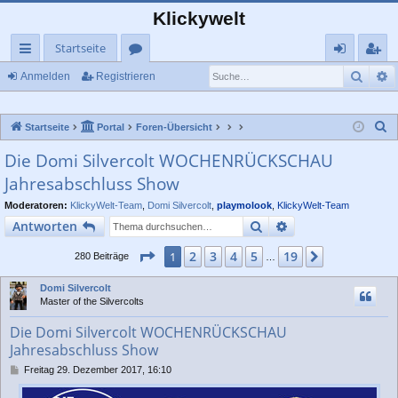
Klickywelt
Startseite
Such
E
ch
or
n
eg
Anmelden
Registrieren
ne
en
m
ist
S
Startseite
Portal
Foren-Übersicht
llz
el
rie
u
Die Domi Silvercolt WOCHENRÜCKSCHAU
ug
de
re
c
Jahresabschluss Show
rif
n
n
h
e
Moderatoren:
KlickyWelt-Team
,
Domi Silvercolt
,
playmolook
,
KlickyWelt-Team
f
Suche
Erweiterte Suche
Antworten
Seite
1
von
19
2
3
4
5
19
1
Nächste
280 Beiträge
…
Domi Silvercolt
Master of the Silvercolts
Die Domi Silvercolt WOCHENRÜCKSCHAU
Jahresabschluss Show
B
Freitag 29. Dezember 2017, 16:10
e
i