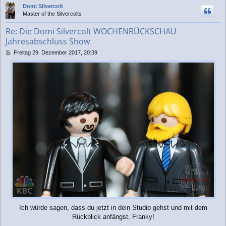
Domi Silvercolt
h
Master of the Silvercolts
o
b
Re: Die Domi Silvercolt WOCHENRÜCKSCHAU
e
Jahresabschluss Show
n
B
Freitag 29. Dezember 2017, 20:39
e
i
t
r
a
g
Ich würde sagen, dass du jetzt in dein Studio gehst und mit dem
Rückblick anfängst, Franky!