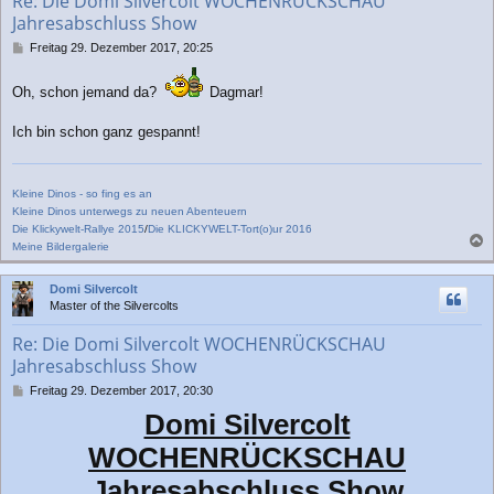
Re: Die Domi Silvercolt WOCHENRÜCKSCHAU
e
Jahresabschluss Show
n
B
Freitag 29. Dezember 2017, 20:25
e
i
Oh, schon jemand da?
Dagmar!
t
r
a
Ich bin schon ganz gespannt!
g
Kleine Dinos - so fing es an
Kleine Dinos unterwegs zu neuen Abenteuern
Die Klickywelt-Rallye 2015
/
Die KLICKYWELT-Tort(o)ur 2016
Meine Bildergalerie
a
c
Domi Silvercolt
h
Master of the Silvercolts
o
b
Re: Die Domi Silvercolt WOCHENRÜCKSCHAU
e
Jahresabschluss Show
n
B
Freitag 29. Dezember 2017, 20:30
e
Domi Silvercolt
i
t
WOCHENRÜCKSCHAU
r
a
Jahresabschluss Show
g