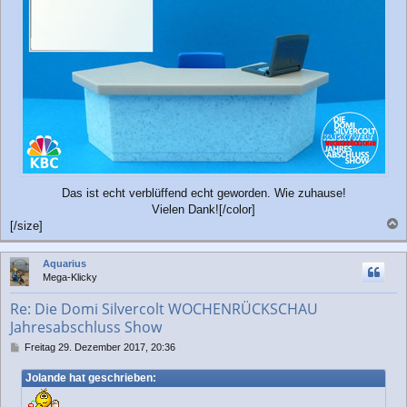
Das ist echt verblüffend echt geworden. Wie zuhause!
Vielen Dank![/color]
[/size]
a
c
Aquarius
h
Mega-Klicky
o
b
Re: Die Domi Silvercolt WOCHENRÜCKSCHAU
e
Jahresabschluss Show
n
B
Freitag 29. Dezember 2017, 20:36
e
i
Jolande hat geschrieben:
t
r