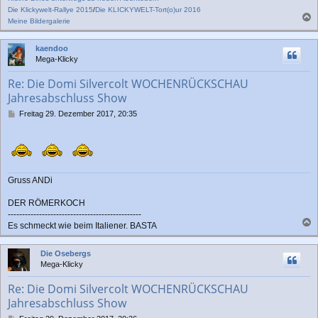
Die Klickywelt-Rallye 2015
/
Die KLICKYWELT-Tort(o)ur 2016
Meine Bildergalerie
a
c
kaendoo
h
Mega-Klicky
o
b
Re: Die Domi Silvercolt WOCHENRÜCKSCHAU
e
Jahresabschluss Show
n
B
Freitag 29. Dezember 2017, 20:35
e
i
t
r
a
g
Gruss ANDi
DER RÖMERKOCH
-----------------------------------------------
Es schmeckt wie beim Italiener. BASTA
a
c
Die Osebergs
h
Mega-Klicky
o
b
Re: Die Domi Silvercolt WOCHENRÜCKSCHAU
e
Jahresabschluss Show
n