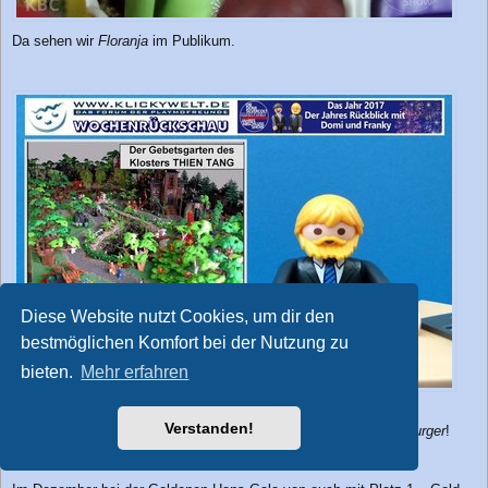
Da sehen wir
Floranja
im Publikum.
Diese Website nutzt Cookies, um dir den
bestmöglichen Komfort bei der Nutzung zu
bieten.
Mehr erfahren
Ein weiteres Dio Highlight bestaunten wir im Januar:
Verstanden!
„Der Gebetsgarten des Klosters THIEN TANG“ von
Die Kronenburger
!
http://www.klickywelt.de/viewtopic.php?f=89&t=64243