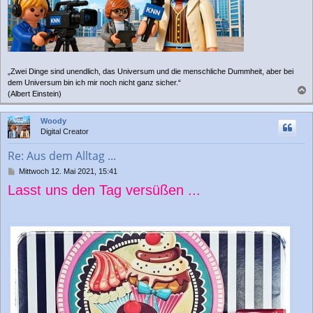
„Zwei Dinge sind unendlich, das Universum und die menschliche Dummheit, aber bei
dem Universum bin ich mir noch nicht ganz sicher.“
(Albert Einstein)
a
c
Woody
h
Digital Creator
o
b
Re: Aus dem Alltag ...
e
n
B
Mittwoch 12. Mai 2021, 15:41
e
Lasst uns den Tag versüßen ...
i
t
r
a
g