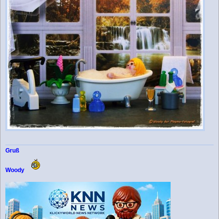
Gruß
Woody