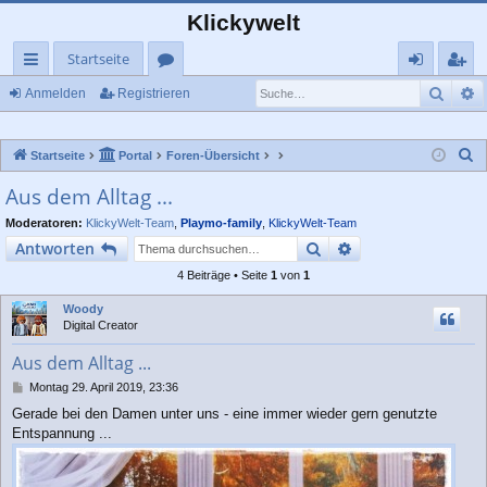
Klickywelt
Startseite
Such
E
ch
or
n
eg
Anmelden
Registrieren
ne
en
m
ist
S
Startseite
Portal
Foren-Übersicht
llz
el
rie
u
Aus dem Alltag ...
ug
de
re
c
Moderatoren:
KlickyWelt-Team
,
Playmo-family
,
KlickyWelt-Team
rif
n
n
h
Suche
Erweiterte Suche
Antworten
e
f
4 Beiträge • Seite
1
von
1
Woody
Digital Creator
Aus dem Alltag ...
B
Montag 29. April 2019, 23:36
e
Gerade bei den Damen unter uns - eine immer wieder gern genutzte
i
Entspannung ...
t
r
a
g