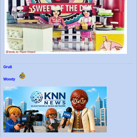
Gruß
Woody