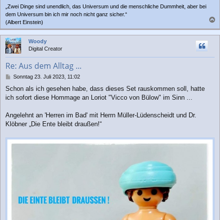
„Zwei Dinge sind unendlich, das Universum und die menschliche Dummheit, aber bei
dem Universum bin ich mir noch nicht ganz sicher.“
(Albert Einstein)
a
c
Woody
h
Digital Creator
o
b
Re: Aus dem Alltag ...
e
n
B
Sonntag 23. Juli 2023, 11:02
e
Schon als ich gesehen habe, dass dieses Set rauskommen soll, hatte
i
ich sofort diese Hommage an Loriot "Vicco von Bülow" im Sinn ...
t
r
a
Angelehnt an 'Herren im Bad' mit Herrn Müller-Lüdenscheidt und Dr.
g
Klöbner „Die Ente bleibt draußen!“