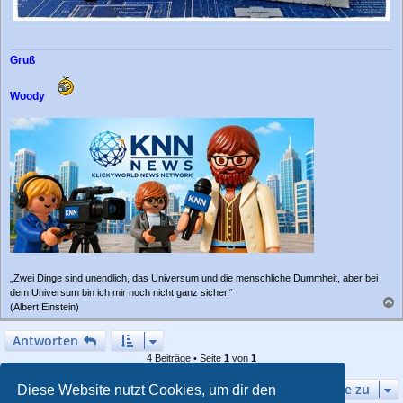
Gruß
Woody
„Zwei Dinge sind unendlich, das Universum und die menschliche Dummheit, aber bei
dem Universum bin ich mir noch nicht ganz sicher.“
(Albert Einstein)
a
c
Antworten
h
4 Beiträge • Seite
1
von
1
o
b
Gehe zu
e
Diese Website nutzt Cookies, um dir den
n