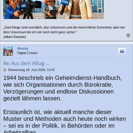
„Zwei Dinge sind unendlich, das Universum und die menschliche Dummheit, aber bei
dem Universum bin ich mir noch nicht ganz sicher.“
(Albert Einstein)
a
c
Woody
h
Digital Creator
o
b
Re: Aus dem Alltag ...
e
n
B
Donnerstag 18. Juni 2026, 13:47
e
1944 beschrieb ein Geheimdienst-Handbuch,
i
t
wie sich Organisationen durch Bürokratie,
r
Verzögerungen und endlose Diskussionen
a
g
gezielt lähmen lassen.
Erstaunlich ist, wie aktuell manche dieser
Muster und Methoden auch heute noch wirken
– sei es in der Politik, in Behörden oder im
Arbeitsalltag.