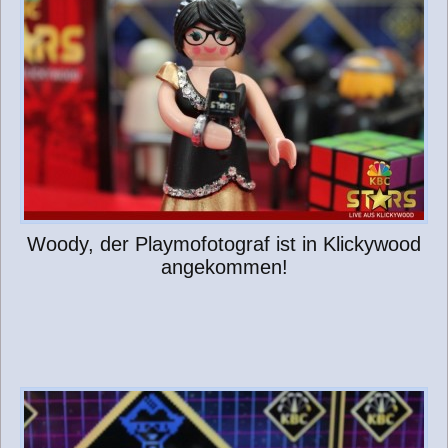
a
g
Woody, der Playmofotograf ist in Klickywood
angekommen!