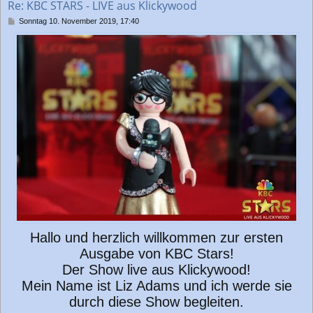
Re: KBC STARS - LIVE aus Klickywood
e
n
B
Sonntag 10. November 2019, 17:40
e
i
t
r
a
g
Hallo und herzlich willkommen zur ersten
Ausgabe von KBC Stars!
Der Show live aus Klickywood!
Mein Name ist Liz Adams und ich werde sie
durch diese Show begleiten.