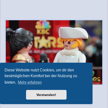
Diese Website nutzt Cookies, um dir den
bestmöglichen Komfort bei der Nutzung zu
bieten.
Mehr erfahren
Vielen Dank, Liz!
Verstanden!
Bis später!