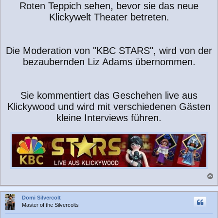
Roten Teppich sehen, bevor sie das neue
Klickywelt Theater betreten.
Die Moderation von "KBC STARS", wird von der
bezaubernden Liz Adams übernommen.
Sie kommentiert das Geschehen live aus
Klickywood und wird mit verschiedenen Gästen
kleine Interviews führen.
a
c
Domi Silvercolt
h
Master of the Silvercolts
o
b