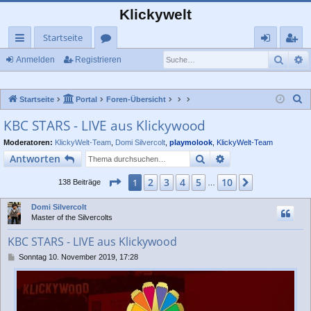
Klickywelt
Startseite
Such
E
ch
or
n
eg
Anmelden
Registrieren
ne
en
m
ist
S
Startseite
Portal
Foren-Übersicht
llz
el
rie
u
KBC STARS - LIVE aus Klickywood
ug
de
re
c
Moderatoren:
KlickyWelt-Team
,
Domi Silvercolt
,
playmolook
,
KlickyWelt-Team
rif
n
n
h
Suche
Erweiterte Suche
Antworten
e
f
Seite
1
von
10
2
3
4
5
10
1
Nächste
138 Beiträge
…
Domi Silvercolt
Master of the Silvercolts
KBC STARS - LIVE aus Klickywood
B
Sonntag 10. November 2019, 17:28
e
i
t
r
a