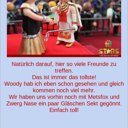
Natürlich darauf, hier so viele Freunde zu
treffen.
Das ist immer das tollste!
Woody hab ich eben schon gesehen und gleich
kommen noch viel mehr.
Wir haben uns vorhin noch mit Metsfox und
Zwerg Nase ein paar Gläschen Sekt gegönnt.
Einfach toll!