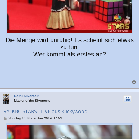
Die Menge wird unruhig! Es scheint sich etwas
zu tun.
Wer kommt als erstes an?
a
c
Domi Silvercolt
h
Master of the Silvercolts
o
b
Re: KBC STARS - LIVE aus Klickywood
e
n
B
Sonntag 10. November 2019, 17:53
e
i
t
r