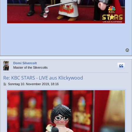
a
c
Domi Silvercolt
h
Master of the Silvercolts
o
b
Re: KBC STARS - LIVE aus Klickywood
e
n
B
Sonntag 10. November 2019, 18:16
e
i
t
r
a
g