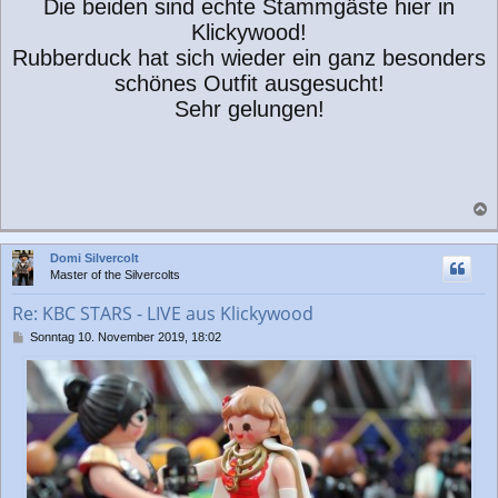
Die beiden sind echte Stammgäste hier in
Klickywood!
Rubberduck hat sich wieder ein ganz besonders
schönes Outfit ausgesucht!
Sehr gelungen!
a
c
Domi Silvercolt
h
Master of the Silvercolts
o
b
Re: KBC STARS - LIVE aus Klickywood
e
n
B
Sonntag 10. November 2019, 18:02
e
i
t
r
a
g