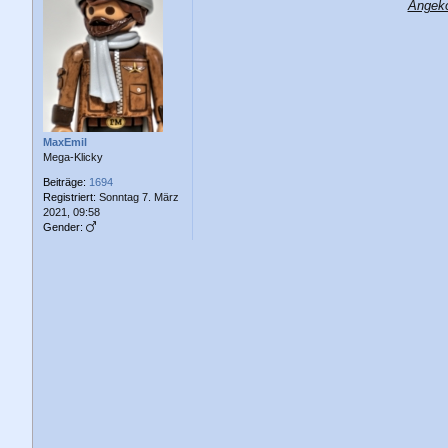
Angeko
i
t
r
a
g
MaxEmil
Mega-Klicky
Beiträge:
1694
Registriert:
Sonntag 7. März
2021, 09:58
Gender: