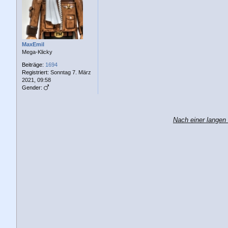
a
g
MaxEmil
Mega-Klicky
Beiträge:
1694
Registriert:
Sonntag 7. März
2021, 09:58
Gender:
Nach einer langen