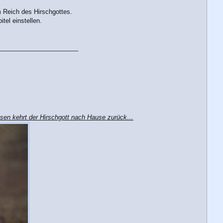
m Reich des Hirschgottes.
tel einstellen.
_______________________
assen kehrt der Hirschgott nach Hause zurück…