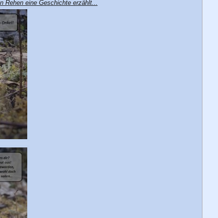
n Rehen eine Geschichte erzählt...
e
n