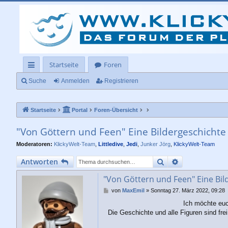
Startseite
Foren
ch
Suche
Anmelden
Registrieren
ne
Startseite
Portal
Foren-Übersicht
llz
ug
"Von Göttern und Feen" Eine Bildergeschichte
rif
Moderatoren:
KlickyWelt-Team
,
Littledive
,
Jedi
,
Junker Jörg
,
KlickyWelt-Team
f
Suche
Erweiterte Su
Antworten
"Von Göttern und Feen" Eine Bil
B
von
MaxEmil
»
Sonntag 27. März 2022, 09:28
e
Ich möchte euc
i
Die Geschichte und alle Figuren sind fre
t
r