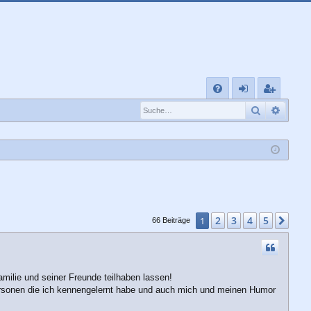
S
Suche
Erwei
FA
n
eg
Q
m
ist
el
rie
de
re
n
n
2
3
4
5
1
Näc
66 Beiträge
milie und seiner Freunde teilhaben lassen!
, Personen die ich kennengelernt habe und auch mich und meinen Humor