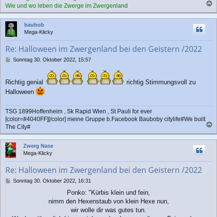
Wie und wo leben die Zwerge im Zwergenland
a
c
baubob
h
Mega-Klicky
o
b
Re: Halloween im Zwergenland bei den Geistern /2022
e
n
B
Sonntag 30. Oktober 2022, 15:57
e
i
t
Richtig genial
richtig Stimmungsvoll zu
r
Halloween
a
g
TSG 1899Hoffenheim , Sk Rapid Wien , St Pauli for ever
[color=#4040FF][/color] meine Gruppe b.Facebook Bauboby citylife#We built
The City#
a
c
Zwerg Nase
h
Mega-Klicky
o
b
Re: Halloween im Zwergenland bei den Geistern /2022
e
n
B
Sonntag 30. Oktober 2022, 16:31
e
Ponko: "Kürbis klein und fein,
i
nimm den Hexenstaub von klein Hexe nun,
t
r
wir wolle dir was gutes tun.
a