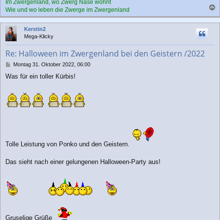
Im Zwergenland, wo Zwerg Nase wohnt
Wie und wo leben die Zwerge im Zwergenland
a
c
Kerstin2
h
Mega-Klicky
o
b
Re: Halloween im Zwergenland bei den Geistern /2022
e
n
B
Montag 31. Oktober 2022, 06:00
e
Was für ein toller Kürbis!
i
t
r
a
g
Tolle Leistung von Ponko und den Geistern.
Das sieht nach einer gelungenen Halloween-Party aus!
Gruselige Grüße