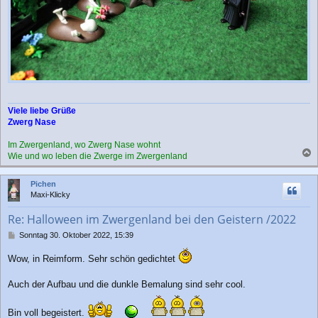
Viele liebe Grüße
Zwerg Nase
Im Zwergenland, wo Zwerg Nase wohnt
Wie und wo leben die Zwerge im Zwergenland
a
c
Pichen
h
Maxi-Klicky
o
b
Re: Halloween im Zwergenland bei den Geistern /2022
e
n
B
Sonntag 30. Oktober 2022, 15:39
e
i
Wow, in Reimform. Sehr schön gedichtet
t
r
Auch der Aufbau und die dunkle Bemalung sind sehr cool.
a
g
Bin voll begeistert.