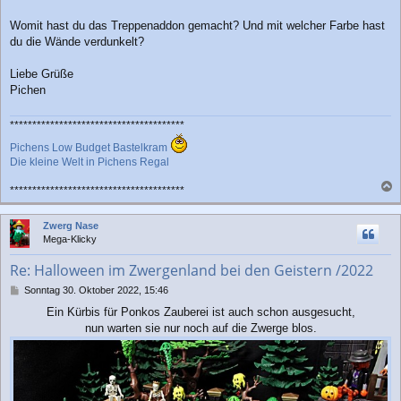
Womit hast du das Treppenaddon gemacht? Und mit welcher Farbe hast
du die Wände verdunkelt?
Liebe Grüße
Pichen
***************************************
Pichens Low Budget Bastelkram
Die kleine Welt in Pichens Regal
***************************************
a
c
Zwerg Nase
h
Mega-Klicky
o
b
Re: Halloween im Zwergenland bei den Geistern /2022
e
n
B
Sonntag 30. Oktober 2022, 15:46
e
Ein Kürbis für Ponkos Zauberei ist auch schon ausgesucht,
i
nun warten sie nur noch auf die Zwerge blos.
t
r
a
g