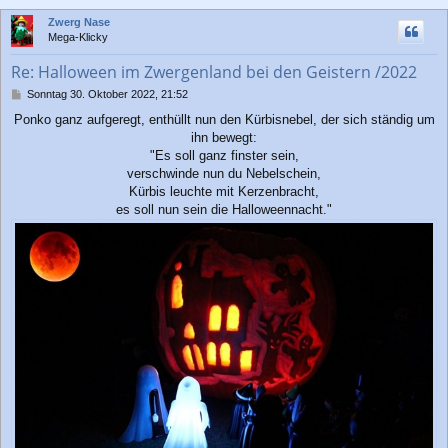
c
Zwerg Nase
h
Mega-Klicky
o
b
Re: Halloween im Zwergenland bei den Geistern /2022
e
n
B
Sonntag 30. Oktober 2022, 21:52
e
Ponko ganz aufgeregt, enthüllt nun den Kürbisnebel, der sich ständig um
i
ihn bewegt:
t
r
"Es soll ganz finster sein,
a
verschwinde nun du Nebelschein,
g
Kürbis leuchte mit Kerzenbracht,
es soll nun sein die Halloweennacht."