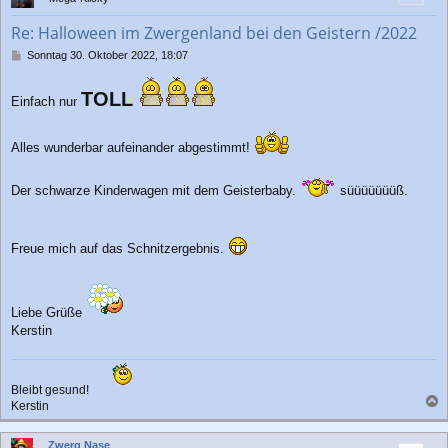
o
b
Re: Halloween im Zwergenland bei den Geistern /2022
e
n
B
Sonntag 30. Oktober 2022, 18:07
e
i
TOLL
t
Einfach nur
r
a
g
Alles wunderbar aufeinander abgestimmt!
Der schwarze Kinderwagen mit dem Geisterbaby.
süüüüüüüß.
Freue mich auf das Schnitzergebnis.
Liebe Grüße
Kerstin
Bleibt gesund!
Kerstin
a
c
Zwerg Nase