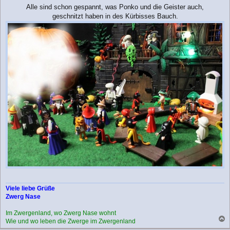
Alle sind schon gespannt, was Ponko und die Geister auch,
geschnitzt haben in des Kürbisses Bauch.
Viele liebe Grüße
Zwerg Nase
Im Zwergenland, wo Zwerg Nase wohnt
Wie und wo leben die Zwerge im Zwergenland
a