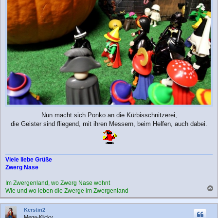
Nun macht sich Ponko an die Kürbisschnitzerei,
die Geister sind fliegend, mit ihren Messern, beim Helfen, auch dabei.
Viele liebe Grüße
Zwerg Nase
Im Zwergenland, wo Zwerg Nase wohnt
Wie und wo leben die Zwerge im Zwergenland
a
c
Kerstin2
h
Mega-Klicky