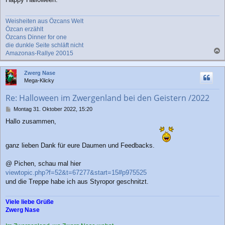
t
r
a
Weisheiten aus Özcans Welt
g
Özcan erzählt
Özcans Dinner for one
die dunkle Seite schläft nicht
Amazonas-Rallye 20015
a
c
Zwerg Nase
h
Mega-Klicky
o
b
Re: Halloween im Zwergenland bei den Geistern /2022
e
n
B
Montag 31. Oktober 2022, 15:20
e
Hallo zusammen,
i
t
r
ganz lieben Dank für eure Daumen und Feedbacks.
a
g
@ Pichen, schau mal hier
viewtopic.php?f=52&t=67277&start=15#p975525
und die Treppe habe ich aus Styropor geschnitzt.
Viele liebe Grüße
Zwerg Nase