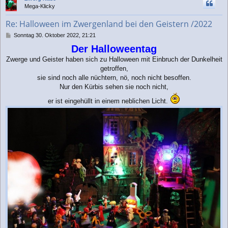
h
Mega-Klicky
o
b
Re: Halloween im Zwergenland bei den Geistern /2022
e
n
B
Sonntag 30. Oktober 2022, 21:21
e
Der Halloweentag
i
t
Zwerge und Geister haben sich zu Halloween mit Einbruch der Dunkelheit
r
getroffen,
a
sie sind noch alle nüchtern, nö, noch nicht besoffen.
g
Nur den Kürbis sehen sie noch nicht,
er ist eingehüllt in einem neblichen Licht.