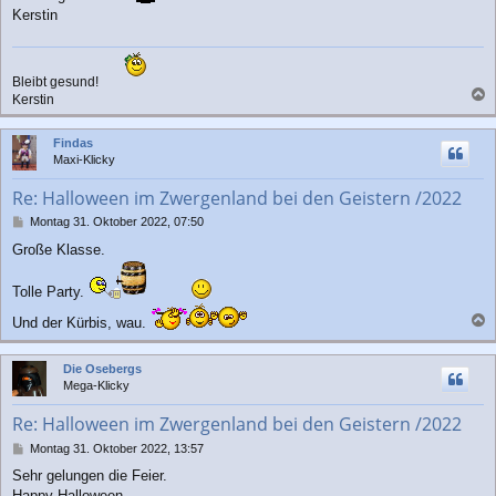
Kerstin
Bleibt gesund!
Kerstin
a
c
Findas
h
Maxi-Klicky
o
b
Re: Halloween im Zwergenland bei den Geistern /2022
e
n
B
Montag 31. Oktober 2022, 07:50
e
Große Klasse.
i
t
r
Tolle Party.
a
g
Und der Kürbis, wau.
a
c
Die Osebergs
h
Mega-Klicky
o
b
Re: Halloween im Zwergenland bei den Geistern /2022
e
n
B
Montag 31. Oktober 2022, 13:57
e
Sehr gelungen die Feier.
i
Happy Halloween.