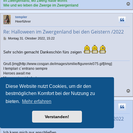
Im Zwergenland, wo Zwerg Nase wohnt
Wie und wo leben die Zwerge im Zwergenland
a
c
templer
h
Heerführer
o
b
Re: Halloween im Zwergenland bei den Geistern /2022
e
n
B
Montag 31. Oktober 2022, 15:22
e
i
t
Sehr schön gemacht Dankeschön fürs zeigen
r
a
Gruß [img]http://www.cosgan.de/images/smilie/figuren/e075.gif[/img]
g
I templari c´entrano sempre
Heroes await me
My enemies ride fast
Knowing not this ride's their last
Diese Website nutzt Cookies, um dir den
Saddle my horse as I drink my last ale
Bow string and steel will prevail
bestmöglichen Komfort bei der Nutzung zu
a
c
bieten.
Mehr erfahren
Moriana
h
Mega-Klicky
o
b
Verstanden!
Re: Halloween im Zwergenland bei den Geistern /2022
e
n
B
Dienstag 1. November 2022, 10:49
e
Ich kann mich nur anschließen