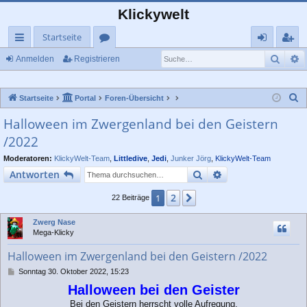
Klickywelt
Startseite
Such
E
ch
or
n
eg
Anmelden
Registrieren
ne
en
m
ist
S
Startseite
Portal
Foren-Übersicht
llz
el
rie
u
Halloween im Zwergenland bei den Geistern
ug
de
re
c
/2022
rif
n
n
h
e
Moderatoren:
KlickyWelt-Team
,
Littledive
,
Jedi
,
Junker Jörg
,
KlickyWelt-Team
f
Suche
Erweiterte Suche
Antworten
2
1
Nächste
22 Beiträge
Zwerg Nase
Mega-Klicky
Halloween im Zwergenland bei den Geistern /2022
B
Sonntag 30. Oktober 2022, 15:23
e
Halloween bei den Geister
i
t
Bei den Geistern herrscht volle Aufregung,