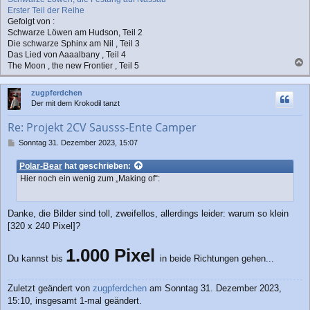
Erster Teil der Reihe
Gefolgt von :
Schwarze Löwen am Hudson, Teil 2
Die schwarze Sphinx am Nil , Teil 3
Das Lied von Aaaalbany , Teil 4
The Moon , the new Frontier , Teil 5
a
c
zugpferdchen
h
Der mit dem Krokodil tanzt
o
b
Re: Projekt 2CV Sausss-Ente Camper
e
n
B
Sonntag 31. Dezember 2023, 15:07
e
i
Polar-Bear
hat geschrieben:
t
Hier noch ein wenig zum „Making of“:
r
a
g
Danke, die Bilder sind toll, zweifellos, allerdings leider: warum so klein
[320 x 240 Pixel]?
1.000 Pixel
Du kannst bis
in beide Richtungen gehen...
Zuletzt geändert von
zugpferdchen
am Sonntag 31. Dezember 2023,
15:10, insgesamt 1-mal geändert.