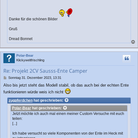
Danke für die schönen Bilder
Gruß
Dread Bonnet
a
c
Polar-Bear
h
Klickyweltfrischling
o
b
Re: Projekt 2CV Sausss-Ente Camper
e
n
B
Sonntag 31. Dezember 2023, 13:31
e
Also bis jetzt steht das Modell stabil, ob das auch bei der echten Ente
i
t
funktionieren würde weis ich nicht
r
zugpferdchen
hat geschrieben:
a
g
Polar-Bear
hat geschrieben:
Jetzt möchte ich auch mal einen meiner Custom Versuche mit euch
teilen:
[...]
Ich habe versucht so viele Komponenten von der Ente im Heck mit