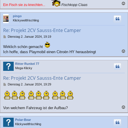
Ein Fisch sie zu knechten...
Fischkopp Claas
a
c
pingo
h
Klickyweltfrischling
o
b
Re: Projekt 2CV Sausss-Ente Camper
e
n
B
Dienstag 2. Januar 2024, 19:19
e
i
Wirklich schön gemacht
t
Ich hoffe, dass Playmobil einen Citroën HY herausbringt
r
a
a
c
g
Ritter Runkel 77
h
Mega-Klicky
o
b
Re: Projekt 2CV Sausss-Ente Camper
e
n
B
Dienstag 2. Januar 2024, 19:29
e
i
t
r
a
Von welchem Fahrzeug ist der Aufbau?
g
a
c
Polar-Bear
h
Klickyweltfrischling
o