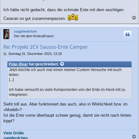
t
r
Ich hätte nicht gedacht, dass die schmale Ente mit dem wuchtigen
a
Caravan so gut zusammenpassen.
g
a
c
zugpferdchen
h
Der mit dem Krokodil tanzt
o
b
Re: Projekt 2CV Sausss-Ente Camper
e
n
B
Sonntag 31. Dezember 2023, 13:18
e
i
Polar-Bear
hat geschrieben:
t
Jetzt möchte ich auch mal einen meiner Custom Versuche mit euch
r
teilen:
a
[...]
g
Ich habe versucht so viele Komponenten von der Ente im Heck mit zu
integrieren.
Sieht toll aus. Aber funktioniert das auch, also in Wirklichkeit bzw. im
»Modell«?
Ist die Ente vorne überhaupt schwer genug, damit sie nicht nach hinten
kippt?
Viele Grüße
zugpferdchen