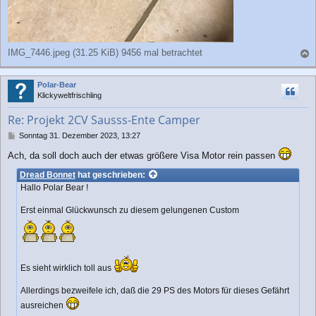
IMG_7446.jpeg (31.25 KiB) 9456 mal betrachtet
a
c
Polar-Bear
h
Klickyweltfrischling
o
b
Re: Projekt 2CV Sausss-Ente Camper
e
n
B
Sonntag 31. Dezember 2023, 13:27
e
Ach, da soll doch auch der etwas größere Visa Motor rein passen
i
t
Dread Bonnet
hat geschrieben:
r
Hallo Polar Bear !
a
g
Erst einmal Glückwunsch zu diesem gelungenen Custom
Es sieht wirklich toll aus
Allerdings bezweifele ich, daß die 29 PS des Motors für dieses Gefährt
ausreichen