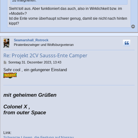
zu integrieren.
Sieht toll aus. Aber funktioniert das auch, also in Wirklichkeit bzw. im
»Modell«?
Ist die Ente vorne überhaupt schwer genug, damit sie nicht nach hinten
kippt?
a
c
Seamarshall_Rotrock
h
Piratenbezwinger und Wolfsburgveteran
o
b
Re: Projekt 2CV Sausss-Ente Camper
e
n
B
Sonntag 31. Dezember 2023, 13:43
e
Sehr cool , ein gelungener Einstand
i
t
r
a
g
mit geheimen Grüßen
Colonel X ,
from outer Space
Link:
Schwarze Löwen, die Festung auf Nassau