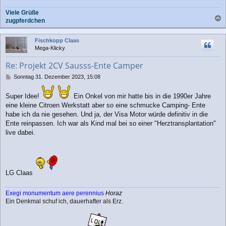
Viele Grüße
zugpferdchen
a
c
Fischkopp Claas
h
Mega-Klicky
o
b
Re: Projekt 2CV Sausss-Ente Camper
e
n
B
Sonntag 31. Dezember 2023, 15:08
e
i
Super Idee!
Ein Onkel von mir hatte bis in die 1990er Jahre
t
eine kleine Citroen Werkstatt aber so eine schmucke Camping- Ente
r
habe ich da nie gesehen. Und ja, der Visa Motor würde definitiv in die
a
g
Ente reinpassen. Ich war als Kind mal bei so einer "Herztransplantation"
live dabei.
LG Claas
Exegi monumentum aere perennius
Horaz
Ein Denkmal schuf ich, dauerhafter als Erz.