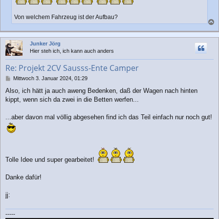
Von welchem Fahrzeug ist der Aufbau?
a
c
Junker Jörg
h
Hier steh ich, ich kann auch anders
o
b
Re: Projekt 2CV Sausss-Ente Camper
e
n
B
Mittwoch 3. Januar 2024, 01:29
e
Also, ich hätt ja auch aweng Bedenken, daß der Wagen nach hinten
i
kippt, wenn sich da zwei in die Betten werfen...
t
r
a
...aber davon mal völlig abgesehen find ich das Teil einfach nur noch gut!
g
Tolle Idee und super gearbeitet!
Danke dafür!
jj:
-----