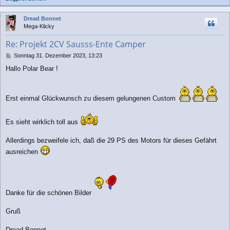
a
c
Dread Bonnet
h
Mega-Klicky
o
b
Re: Projekt 2CV Sausss-Ente Camper
e
n
B
Sonntag 31. Dezember 2023, 13:23
e
Hallo Polar Bear !
i
t
r
a
Erst einmal Glückwunsch zu diesem gelungenen Custom
g
Es sieht wirklich toll aus
Allerdings bezweifele ich, daß die 29 PS des Motors für dieses Gefährt
ausreichen
Danke für die schönen Bilder
Gruß
Dread Bonnet