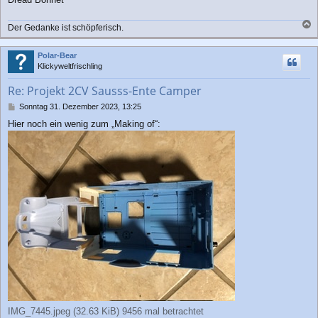
Der Gedanke ist schöpferisch.
a
c
Polar-Bear
h
Klickyweltfrischling
o
b
Re: Projekt 2CV Sausss-Ente Camper
e
n
B
Sonntag 31. Dezember 2023, 13:25
e
Hier noch ein wenig zum „Making of“:
i
t
r
a
g
IMG_7445.jpeg (32.63 KiB) 9456 mal betrachtet