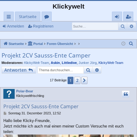
Klickywelt
Startseite
Such
E
ch
or
n
eg
Anmelden
Registrieren
ne
en
m
ist
S
Startseite
Portal
Foren-Übersicht
llz
el
rie
u
Projekt 2CV Sausss-Ente Camper
ug
de
re
c
Moderatoren:
KlickyWelt-Team
,
Askin
,
Littledive
,
Junker Jörg
,
KlickyWelt-Team
rif
n
n
h
Suche
Erweiterte Suche
Antworten
e
f
2
1
Nächste
17 Beiträge
Polar-Bear
Klickyweltfrischling
Projekt 2CV Sausss-Ente Camper
B
Sonntag 31. Dezember 2023, 12:52
e
Hallo liebe Klicky-Freunde,
i
Jetzt möchte ich auch mal einen meiner Custom Versuche mit euch
t
r
teilen:
a