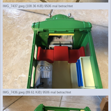
IMG_7437.jpeg (108.36 KiB) 9506 mal betrachtet
IMG_7436.jpeg (89.61 KiB) 9506 mal betrachtet