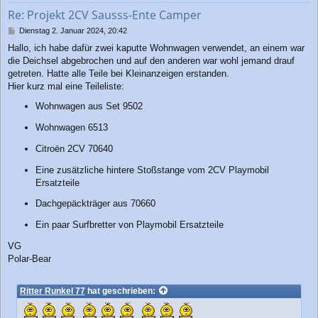
b
Re: Projekt 2CV Sausss-Ente Camper
e
n
B
Dienstag 2. Januar 2024, 20:42
e
Hallo, ich habe dafür zwei kaputte Wohnwagen verwendet, an einem war
i
die Deichsel abgebrochen und auf den anderen war wohl jemand drauf
t
r
getreten. Hatte alle Teile bei Kleinanzeigen erstanden.
a
Hier kurz mal eine Teileliste:
g
Wohnwagen aus Set 9502
Wohnwagen 6513
Citroën 2CV 70640
Eine zusätzliche hintere Stoßstange vom 2CV Playmobil
Ersatzteile
Dachgepäckträger aus 70660
Ein paar Surfbretter von Playmobil Ersatzteile
VG
Polar-Bear
Ritter Runkel 77
hat geschrieben: