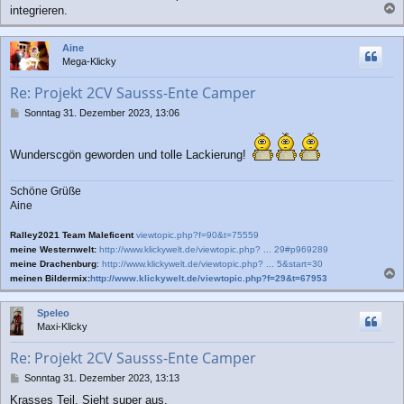
integrieren.
a
c
Aine
h
Mega-Klicky
o
b
Re: Projekt 2CV Sausss-Ente Camper
e
n
B
Sonntag 31. Dezember 2023, 13:06
e
i
t
Wunderscgön geworden und tolle Lackierung!
r
a
Schöne Grüße
g
Aine
Ralley2021 Team Maleficent
viewtopic.php?f=90&t=75559
meine Westernwelt:
http://www.klickywelt.de/viewtopic.php? ... 29#p969289
meine Drachenburg
:
http://www.klickywelt.de/viewtopic.php? ... 5&start=30
meinen Bildermix:
http://www.klickywelt.de/viewtopic.php?f=29&t=67953
a
c
Speleo
h
Maxi-Klicky
o
b
Re: Projekt 2CV Sausss-Ente Camper
e
n
B
Sonntag 31. Dezember 2023, 13:13
e
Krasses Teil. Sieht super aus.
i