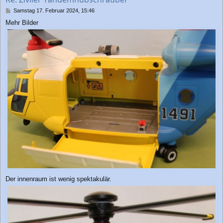
e
n
B
Samstag 17. Februar 2024, 15:46
e
Mehr Bilder
i
t
r
a
g
Der innenraum ist wenig spektakulär.