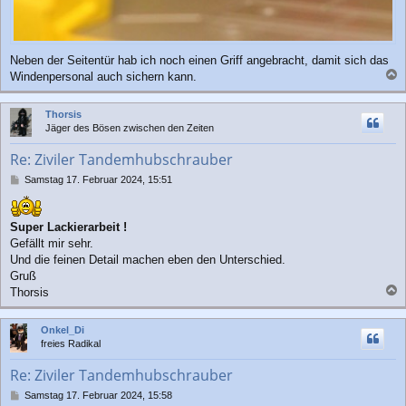
Neben der Seitentür hab ich noch einen Griff angebracht, damit sich das
Windenpersonal auch sichern kann.
a
c
Thorsis
h
Jäger des Bösen zwischen den Zeiten
o
b
Re: Ziviler Tandemhubschrauber
e
n
B
Samstag 17. Februar 2024, 15:51
e
i
t
Super Lackierarbeit !
r
Gefällt mir sehr.
a
Und die feinen Detail machen eben den Unterschied.
g
Gruß
Thorsis
a
c
Onkel_Di
h
freies Radikal
o
b
Re: Ziviler Tandemhubschrauber
e
n
B
Samstag 17. Februar 2024, 15:58