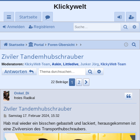
Klickywelt
Startseite
Such
E
ch
or
n
eg
Anmelden
Registrieren
ne
en
m
ist
S
Startseite
Portal
Foren-Übersicht
llz
el
rie
u
Ziviler Tandemhubschrauber
ug
de
re
c
Moderatoren:
KlickyWelt-Team
,
Askin
,
Littledive
,
Junker Jörg
,
KlickyWelt-Team
rif
n
n
h
Suche
Erweiterte Suche
Antworten
e
f
2
1
Nächste
22 Beiträge
Onkel_Di
freies Radikal
Ziviler Tandemhubschrauber
B
Samstag 17. Februar 2024, 15:32
e
Hab mal wieder ein bisschen gebastelt und lackiert, herausgekommen ist
i
eine Zivilversion des Transporthubschraubers.
t
r
a