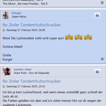
The Moon , the new Frontier , Teil 5
a
c
Kringel
h
Super-Klicky
o
b
Re: Ziviler Tandemhubschrauber
e
n
B
Samstag 17. Februar 2024, 18:46
e
i
Wow! Die Lackierarbeit sieht echt super aus!
t
r
Schöne Arbeit!
a
g
Grüße
Kringel
a
c
hauden_lukas
h
Duke Puke - Duc de Dégueulis
o
b
Re: Ziviler Tandemhubschrauber
e
n
B
Samstag 17. Februar 2024, 19:22
e
Ich bin ja kein Lackierfreund, weil wenn etwas runterfällt ganz schnell der
i
Lack ab ist.
t
r
Die Farben gefallen mir aber und ich ziehe meinen Hut vor dir wegen der
a
sauberen Lackierung.