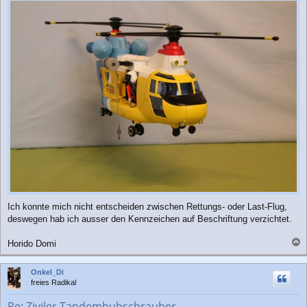
Ich konnte mich nicht entscheiden zwischen Rettungs- oder Last-Flug,
deswegen hab ich ausser den Kennzeichen auf Beschriftung verzichtet.
Horido Domi
a
c
Onkel_Di
h
freies Radikal
o
b
Re: Ziviler Tandemhubschrauber