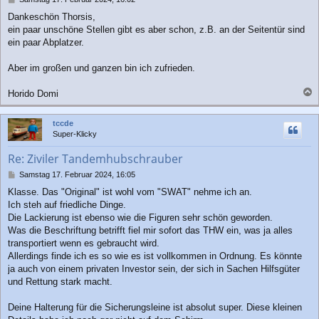
e
Dankeschön Thorsis,
i
ein paar unschöne Stellen gibt es aber schon, z.B. an der Seitentür sind
t
r
ein paar Abplatzer.
a
g
Aber im großen und ganzen bin ich zufrieden.
Horido Domi
a
c
tccde
h
Super-Klicky
o
b
Re: Ziviler Tandemhubschrauber
e
n
B
Samstag 17. Februar 2024, 16:05
e
Klasse. Das "Original" ist wohl vom "SWAT" nehme ich an.
i
Ich steh auf friedliche Dinge.
t
r
Die Lackierung ist ebenso wie die Figuren sehr schön geworden.
a
Was die Beschriftung betrifft fiel mir sofort das THW ein, was ja alles
g
transportiert wenn es gebraucht wird.
Allerdings finde ich es so wie es ist vollkommen in Ordnung. Es könnte
ja auch von einem privaten Investor sein, der sich in Sachen Hilfsgüter
und Rettung stark macht.
Deine Halterung für die Sicherungsleine ist absolut super. Diese kleinen