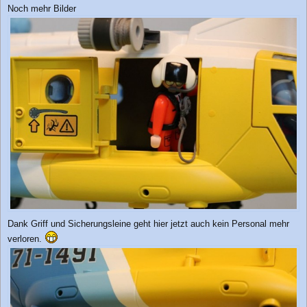
e
Noch mehr Bilder
i
t
r
a
g
Dank Griff und Sicherungsleine geht hier jetzt auch kein Personal mehr
verloren.