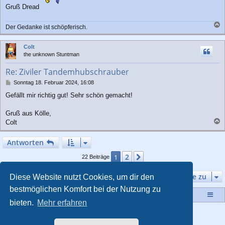
Gruß Dread
Der Gedanke ist schöpferisch.
a
c
Colt
h
the unknown Stuntman
o
b
Re: Ziviler Tandemhubschrauber
e
n
B
Sonntag 18. Februar 2024, 16:08
e
Gefällt mir richtig gut! Sehr schön gemacht!
i
t
r
Gruß aus Kölle,
a
Colt
g
a
c
Antworten
h
o
2
1
Nächste
22 Beiträge
b
e
Gehe zu
Diese Website nutzt Cookies, um dir den
n
bestmöglichen Komfort bei der Nutzung zu
Startseite
Portal
Foren-Übersicht
bieten.
Mehr erfahren
Powered by
phpBB
® Forum Software © phpBB Limited
Style von
Arty
- Aktualisieren phpBB 3.2 von MrGaby