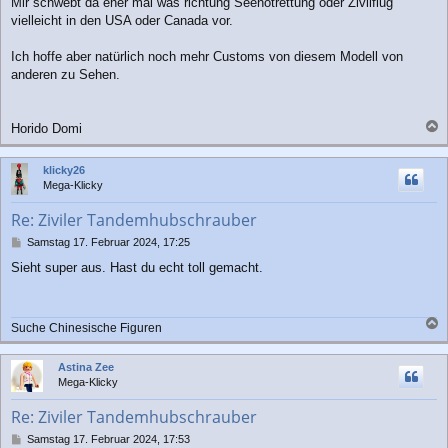
Mir schwebt da eher mal was richtung Seenotrettung oder Zivilflug
vielleicht in den USA oder Canada vor.
Ich hoffe aber natürlich noch mehr Customs von diesem Modell von
anderen zu Sehen.
Horido Domi
a
c
klicky26
h
Mega-Klicky
o
b
Re: Ziviler Tandemhubschrauber
e
n
B
Samstag 17. Februar 2024, 17:25
e
Sieht super aus. Hast du echt toll gemacht.
i
t
r
a
Suche Chinesische Figuren
g
a
c
Astina Zee
h
Mega-Klicky
o
b
Re: Ziviler Tandemhubschrauber
e
n
B
Samstag 17. Februar 2024, 17:53