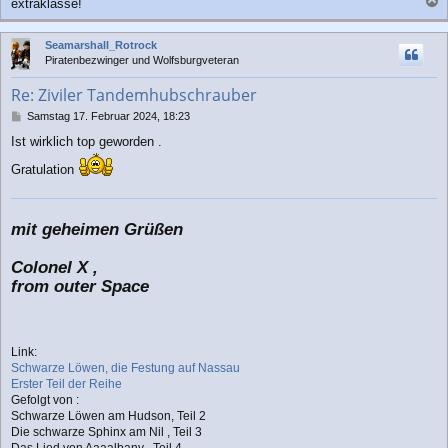
r
extraklasse!
a
a
g
c
Seamarshall_Rotrock
h
Piratenbezwinger und Wolfsburgveteran
o
b
Re: Ziviler Tandemhubschrauber
e
n
B
Samstag 17. Februar 2024, 18:23
e
Ist wirklich top geworden .
i
t
Gratulation
r
a
g
mit geheimen Grüßen
Colonel X ,
from outer Space
Link:
Schwarze Löwen, die Festung auf Nassau
Erster Teil der Reihe
Gefolgt von :
Schwarze Löwen am Hudson, Teil 2
Die schwarze Sphinx am Nil , Teil 3
Das Lied von Aaaalbany , Teil 4