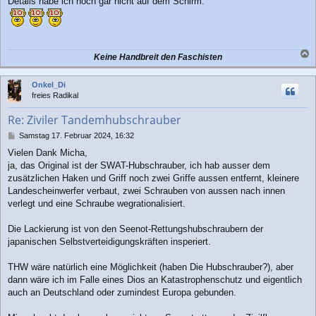
Details habe ich noch gar nicht auf dem Schirm.
Keine Handbreit den Faschisten
a
c
Onkel_Di
h
freies Radikal
o
b
Re: Ziviler Tandemhubschrauber
e
n
B
Samstag 17. Februar 2024, 16:32
e
Vielen Dank Micha,
i
ja, das Original ist der SWAT-Hubschrauber, ich hab ausser dem
t
r
zusätzlichen Haken und Griff noch zwei Griffe aussen entfernt, kleinere
a
Landescheinwerfer verbaut, zwei Schrauben von aussen nach innen
g
verlegt und eine Schraube wegrationalisiert.
Die Lackierung ist von den Seenot-Rettungshubschraubern der
japanischen Selbstverteidigungskräften insperiert.
THW wäre natürlich eine Möglichkeit (haben Die Hubschrauber?), aber
dann wäre ich im Falle eines Dios an Katastrophenschutz und eigentlich
auch an Deutschland oder zumindest Europa gebunden.