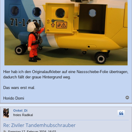
Hier hab ich den Originalaufkleber auf eine Nassschiebe-Folie übertragen,
dadurch fällt der graue Hintergrund weg.
Das wars erst mal.
Horido Domi
a
c
Onkel_Di
h
freies Radikal
o
b
Re: Ziviler Tandemhubschrauber
e
n
B
Samstag 17. Februar 2024, 16:02