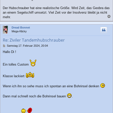
g
Der Hubschrauber hat eine realistische Größe. Wird Zeit, das Geobra das
an einem Segelschiff umsetzt. Viel Zeit vor der Insolvenz bleibt ja nicht
mehr.
a
c
Dread Bonnet
h
Mega-Klicky
o
b
Re: Ziviler Tandemhubschrauber
e
n
B
Samstag 17. Februar 2024, 20:04
e
Hallo Di !
i
t
r
Ein tolles Custom
a
g
Klasse lackiert
Wenn ich ihn so sehe muss ich spontan an eine Bohrinsel denken
Dann mal schnell noch die Bohrinsel bauen
.