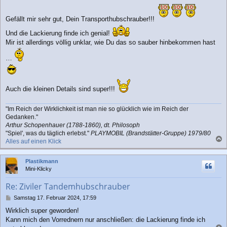
e
i
t
Gefällt mir sehr gut, Dein Transporthubschrauber!!!
r
Und die Lackierung finde ich genial!
a
g
Mir ist allerdings völlig unklar, wie Du das so sauber hinbekommen hast
…
Auch die kleinen Details sind super!!!
"Im Reich der Wirklichkeit ist man nie so glücklich wie im Reich der
Gedanken."
Arthur Schopenhauer (1788-1860), dt. Philosoph
"Spiel', was du täglich erlebst."
PLAYMOBIL (Brandstätter-Gruppe) 1979/80
Alles auf einen Klick
a
c
Plastikmann
h
Mini-Klicky
o
b
Re: Ziviler Tandemhubschrauber
e
n
B
Samstag 17. Februar 2024, 17:59
e
Wirklich super geworden!
i
Kann mich den Vorrednern nur anschließen: die Lackierung finde ich
t