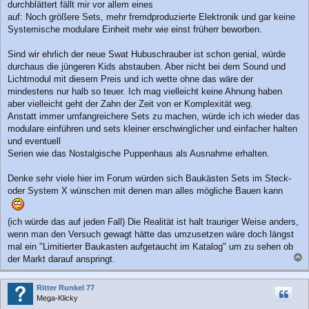
durchblättert fällt mir vor allem eines
auf: Noch größere Sets, mehr fremdproduzierte Elektronik und gar keine
Systemische modulare Einheit mehr wie einst früherr beworben.
Sind wir ehrlich der neue Swat Hubuschrauber ist schon genial, würde
durchaus die jüngeren Kids abstauben. Aber nicht bei dem Sound und
Lichtmodul mit diesem Preis und ich wette ohne das wäre der
mindestens nur halb so teuer. Ich mag vielleicht keine Ahnung haben
aber vielleicht geht der Zahn der Zeit von er Komplexität weg.
Anstatt immer umfangreichere Sets zu machen, würde ich ich wieder das
modulare einführen und sets kleiner erschwinglicher und einfacher halten
und eventuell
Serien wie das Nostalgische Puppenhaus als Ausnahme erhalten.
Denke sehr viele hier im Forum würden sich Baukästen Sets im Steck-
oder System X wünschen mit denen man alles mögliche Bauen kann
(ich würde das auf jeden Fall) Die Realität ist halt trauriger Weise anders,
wenn man den Versuch gewagt hätte das umzusetzen wäre doch längst
mal ein "Limitierter Baukasten aufgetaucht im Katalog" um zu sehen ob
der Markt darauf anspringt.
a
c
Ritter Runkel 77
h
Mega-Klicky
o