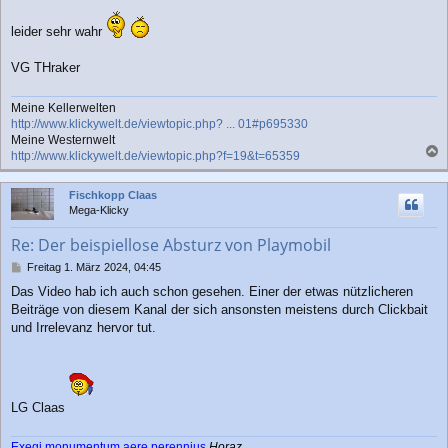
g
leider sehr wahr
VG THraker
Meine Kellerwelten
http://www.klickywelt.de/viewtopic.php? ... 01#p695330
Meine Westernwelt
http://www.klickywelt.de/viewtopic.php?f=19&t=65359
a
c
Fischkopp Claas
h
Mega-Klicky
o
b
Re: Der beispiellose Absturz von Playmobil
e
n
B
Freitag 1. März 2024, 04:45
e
Das Video hab ich auch schon gesehen. Einer der etwas nützlicheren
i
Beiträge von diesem Kanal der sich ansonsten meistens durch Clickbait
t
r
und Irrelevanz hervor tut.
a
g
LG Claas
Exegi monumentum aere perennius
Horaz