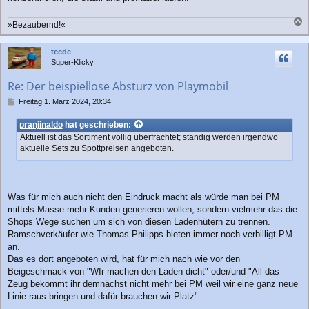
»Bezaubernd!«
a
c
tccde
h
Super-Klicky
o
b
Re: Der beispiellose Absturz von Playmobil
e
n
B
Freitag 1. März 2024, 20:34
e
i
pranjinaldo
hat geschrieben:
t
Aktuell ist das Sortiment völlig überfrachtet; ständig werden irgendwo
r
aktuelle Sets zu Spottpreisen angeboten.
a
g
Was für mich auch nicht den Eindruck macht als würde man bei PM
mittels Masse mehr Kunden generieren wollen, sondern vielmehr das die
Shops Wege suchen um sich von diesen Ladenhütern zu trennen.
Ramschverkäufer wie Thomas Philipps bieten immer noch verbilligt PM
an.
Das es dort angeboten wird, hat für mich nach wie vor den
Beigeschmack von "WIr machen den Laden dicht" oder/und "All das
Zeug bekommt ihr demnächst nicht mehr bei PM weil wir eine ganz neue
Linie raus bringen und dafür brauchen wir Platz".