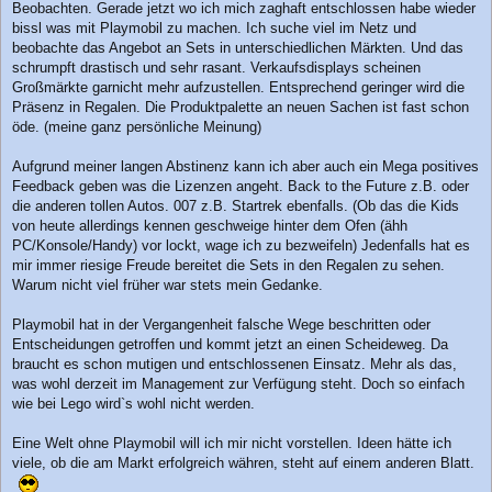
Beobachten. Gerade jetzt wo ich mich zaghaft entschlossen habe wieder
bissl was mit Playmobil zu machen. Ich suche viel im Netz und
beobachte das Angebot an Sets in unterschiedlichen Märkten. Und das
schrumpft drastisch und sehr rasant. Verkaufsdisplays scheinen
Großmärkte garnicht mehr aufzustellen. Entsprechend geringer wird die
Präsenz in Regalen. Die Produktpalette an neuen Sachen ist fast schon
öde. (meine ganz persönliche Meinung)
Aufgrund meiner langen Abstinenz kann ich aber auch ein Mega positives
Feedback geben was die Lizenzen angeht. Back to the Future z.B. oder
die anderen tollen Autos. 007 z.B. Startrek ebenfalls. (Ob das die Kids
von heute allerdings kennen geschweige hinter dem Ofen (ähh
PC/Konsole/Handy) vor lockt, wage ich zu bezweifeln) Jedenfalls hat es
mir immer riesige Freude bereitet die Sets in den Regalen zu sehen.
Warum nicht viel früher war stets mein Gedanke.
Playmobil hat in der Vergangenheit falsche Wege beschritten oder
Entscheidungen getroffen und kommt jetzt an einen Scheideweg. Da
braucht es schon mutigen und entschlossenen Einsatz. Mehr als das,
was wohl derzeit im Management zur Verfügung steht. Doch so einfach
wie bei Lego wird`s wohl nicht werden.
Eine Welt ohne Playmobil will ich mir nicht vorstellen. Ideen hätte ich
viele, ob die am Markt erfolgreich währen, steht auf einem anderen Blatt.