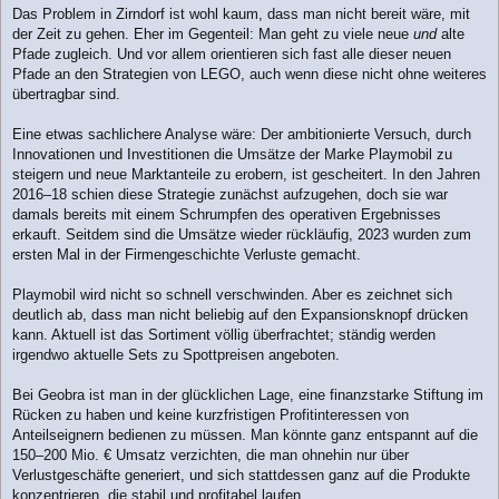
Das Problem in Zirndorf ist wohl kaum, dass man nicht bereit wäre, mit
der Zeit zu gehen. Eher im Gegenteil: Man geht zu viele neue
und
alte
Pfade zugleich. Und vor allem orientieren sich fast alle dieser neuen
Pfade an den Strategien von LEGO, auch wenn diese nicht ohne weiteres
übertragbar sind.
Eine etwas sachlichere Analyse wäre: Der ambitionierte Versuch, durch
Innovationen und Investitionen die Umsätze der Marke Playmobil zu
steigern und neue Marktanteile zu erobern, ist gescheitert. In den Jahren
2016–18 schien diese Strategie zunächst aufzugehen, doch sie war
damals bereits mit einem Schrumpfen des operativen Ergebnisses
erkauft. Seitdem sind die Umsätze wieder rückläufig, 2023 wurden zum
ersten Mal in der Firmengeschichte Verluste gemacht.
Playmobil wird nicht so schnell verschwinden. Aber es zeichnet sich
deutlich ab, dass man nicht beliebig auf den Expansionsknopf drücken
kann. Aktuell ist das Sortiment völlig überfrachtet; ständig werden
irgendwo aktuelle Sets zu Spottpreisen angeboten.
Bei Geobra ist man in der glücklichen Lage, eine finanzstarke Stiftung im
Rücken zu haben und keine kurzfristigen Profitinteressen von
Anteilseignern bedienen zu müssen. Man könnte ganz entspannt auf die
150–200 Mio. € Umsatz verzichten, die man ohnehin nur über
Verlustgeschäfte generiert, und sich stattdessen ganz auf die Produkte
konzentrieren, die stabil und profitabel laufen.