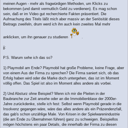
meinen Augen - mehr als fragwürdigen Methoden, um Klicks zu
bekommen (und damit vermutlich Geld zu verdienen). Es mag schon
sein, daß er im Video gut recherchierte Fakten präsentiert. Die
Aufmachung des Titels läßt mich aber massiv an der Seriösität dieses
Beitrags zweifeln, drum werd ich ihn auch kein zweites Mal mehr
anklicken, um ihn genauer zu studieren
.
jj:
P.S. Warum sehe ich das so?
1) Playmobil am Ende? Playmobil hat große Probleme, keine Frage, aber
von einem Aus der Firma zu sprechen? Die Firma saniert sich, ob das
Erfolg haben wird oder die Marke doch untergehen, das ist im Moment
völlig offen. Das Spiel ist also im Moment alles andere als vorbei.
2) Und Absturz ohne Beispiel? Wenn ich mir die Pleiten in der
Baubranche zur Zeit ansehe oder an die Immobilienblase der 2000er-
Jahre zurückdenke, stelle ich fest: Selbst wenn Playmobil gerade in die
Insolvenz gegangen wäre, wäre das alles andere als ein Präzendenzfall,
das gab's schon unzählige Male. Von Krisen in der Spielwarenindustrie
(die am Ende zu Übernahmen führen) ganz zu schweigen. Beispiellos
mögen höchstens ein paar Details, die innerhalb der Firma zu diesen