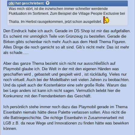
i
olki
hat geschrieben:
t
Was mich stört, ist die inzwischen immer schneller werdende
r
Fluktuation im Sortiment. Zum Beispiel die Village People Exclusive bei
a
g
Thalia. Im Herbst rausgekommen, jetzt schon ausgelistet.
Den Eindruck habe ich auch. Gerade im DS Shop ist mir das aufgefallen.
Es scheint mir unmöglich Teile von Grünzeug zu bestellen. Gerade die
Birken gibts scheinbar nich mehr. Auch aus dem Heidi Thema Figuren.
Alles Dinge die noch garnicht so alt sind. Gib’s nicht mehr. Das ist mehr
als schade…..
Aber das ganze Thema bezieht sich nicht nur ausschließlich auf
Playmobil glaube ich. Die Welt in der mit den eigenen Händen was
geschaffen wird , gebastelt und gespielt wird , ist rückläufig. Vieles nur
noch virtuell. Auch bei der Modellbahn seit vielen Jahren zu beobachten.
Und da spielt auch der Kostenfaktor eine sehr große Rolle. Warum das
bei Lego anders ist kann ich nicht sagen. Vermutlich belebt hier die
Konkurrenz mit den Fremdanbietern das Geschäft.
Ich persönlich stehe immer noch dazu das Playmobil gerade im Thema
Eisenbahn niemals hätte diese Palette verlassen sollen. Also nicht die
olle Battriegeschichte. Die richtige Eisenbahn in Zusammenarbeit mit
LGB z.B. da neue Wege und Innovationen zu finden hätte was bewirken
können.