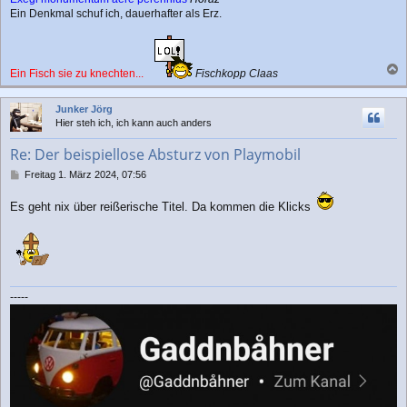
Ein Denkmal schuf ich, dauerhafter als Erz.
Ein Fisch sie zu knechten...
Fischkopp Claas
a
c
Junker Jörg
h
Hier steh ich, ich kann auch anders
o
b
Re: Der beispiellose Absturz von Playmobil
e
n
B
Freitag 1. März 2024, 07:56
e
i
Es geht nix über reißerische Titel. Da kommen die Klicks
t
r
a
g
-----