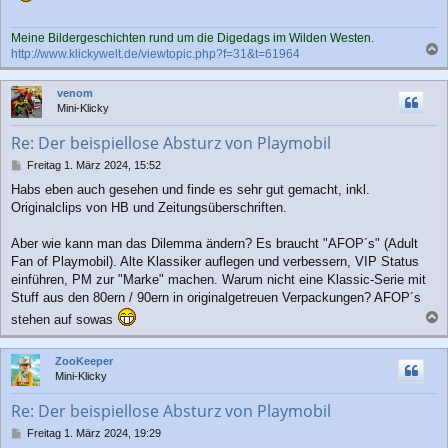
Meine Bildergeschichten rund um die Digedags im Wilden Westen.
http://www.klickywelt.de/viewtopic.php?f=31&t=61964
a
c
venom
h
Mini-Klicky
o
b
Re: Der beispiellose Absturz von Playmobil
e
n
B
Freitag 1. März 2024, 15:52
e
Habs eben auch gesehen und finde es sehr gut gemacht, inkl.
i
Originalclips von HB und Zeitungsüberschriften.
t
r
a
Aber wie kann man das Dilemma ändern? Es braucht "AFOP´s" (Adult
g
Fan of Playmobil). Alte Klassiker auflegen und verbessern, VIP Status
einführen, PM zur "Marke" machen. Warum nicht eine Klassic-Serie mit
Stuff aus den 80ern / 90ern in originalgetreuen Verpackungen? AFOP´s
stehen auf sowas
a
c
ZooKeeper
h
Mini-Klicky
o
b
Re: Der beispiellose Absturz von Playmobil
e
n
B
Freitag 1. März 2024, 19:29
e