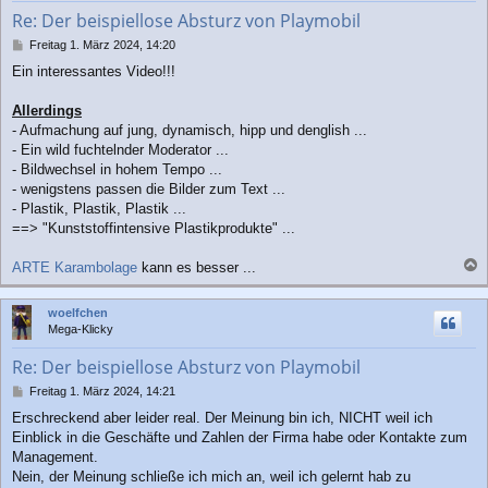
b
Re: Der beispiellose Absturz von Playmobil
e
n
B
Freitag 1. März 2024, 14:20
e
Ein interessantes Video!!!
i
t
r
Allerdings
a
- Aufmachung auf jung, dynamisch, hipp und denglish ...
g
- Ein wild fuchtelnder Moderator ...
- Bildwechsel in hohem Tempo ...
- wenigstens passen die Bilder zum Text ...
- Plastik, Plastik, Plastik ...
==> "Kunststoffintensive Plastikprodukte" ...
ARTE Karambolage
kann es besser ...
a
c
woelfchen
h
Mega-Klicky
o
b
Re: Der beispiellose Absturz von Playmobil
e
n
B
Freitag 1. März 2024, 14:21
e
Erschreckend aber leider real. Der Meinung bin ich, NICHT weil ich
i
Einblick in die Geschäfte und Zahlen der Firma habe oder Kontakte zum
t
r
Management.
a
Nein, der Meinung schließe ich mich an, weil ich gelernt hab zu
g