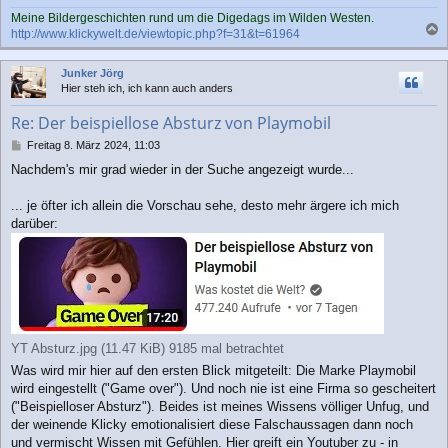
Meine Bildergeschichten rund um die Digedags im Wilden Westen.
http://www.klickywelt.de/viewtopic.php?f=31&t=61964
a
c
Junker Jörg
h
Hier steh ich, ich kann auch anders
o
b
Re: Der beispiellose Absturz von Playmobil
e
n
B
Freitag 8. März 2024, 11:03
e
Nachdem's mir grad wieder in der Suche angezeigt wurde...
i
t
r
... je öfter ich allein die Vorschau sehe, desto mehr ärgere ich mich
a
darüber:
g
YT Absturz.jpg (11.47 KiB) 9185 mal betrachtet
Was wird mir hier auf den ersten Blick mitgeteilt: Die Marke Playmobil
wird eingestellt ("Game over"). Und noch nie ist eine Firma so gescheitert
("Beispielloser Absturz"). Beides ist meines Wissens völliger Unfug, und
der weinende Klicky emotionalisiert diese Falschaussagen dann noch
und vermischt Wissen mit Gefühlen. Hier greift ein Youtuber zu - in