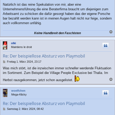
Natürlich ist das reine Spekulation von mir, aber eine
Unternehmensführung die eine Beraterfirma braucht um diejenigen zum
Arbeitsamt zu schicken die dafür gesorgt haben das der eigene Porsche
bar bezahlt werden kann ist in meinen Augen halt nicht nur feige, sondern
auch vollkommen unfähig.
Keine Handbreit den Faschisten
a
c
olki
h
Maintiens le droit
o
b
Re: Der beispiellose Absturz von Playmobil
e
n
B
Freitag 1. März 2024, 23:17
e
Was mich stört, ist die inzwischen immer schneller werdende Fluktuation
i
im Sortiment. Zum Beispiel die Village People Exclusive bei Thalia. Im
t
r
Herbst rausgekommen, jetzt schon ausgelistet.
a
a
g
c
woelfchen
h
Mega-Klicky
o
b
Re: Der beispiellose Absturz von Playmobil
e
n
B
Samstag 2. März 2024, 08:42
e