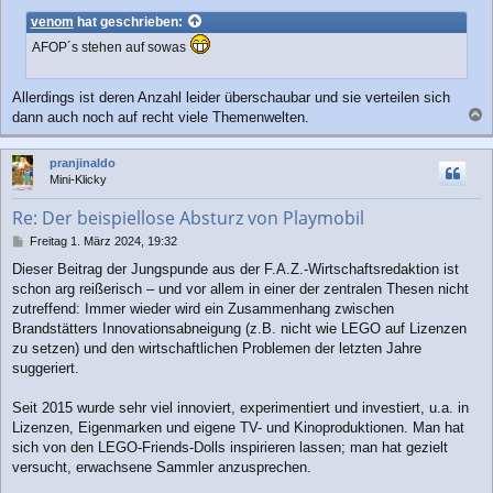
i
venom
hat geschrieben:
t
AFOP´s stehen auf sowas
r
a
g
Allerdings ist deren Anzahl leider überschaubar und sie verteilen sich
dann auch noch auf recht viele Themenwelten.
a
c
pranjinaldo
h
Mini-Klicky
o
b
Re: Der beispiellose Absturz von Playmobil
e
n
B
Freitag 1. März 2024, 19:32
e
Dieser Beitrag der Jungspunde aus der F.A.Z.-Wirtschaftsredaktion ist
i
schon arg reißerisch – und vor allem in einer der zentralen Thesen nicht
t
r
zutreffend: Immer wieder wird ein Zusammenhang zwischen
a
Brandstätters Innovationsabneigung (z.B. nicht wie LEGO auf Lizenzen
g
zu setzen) und den wirtschaftlichen Problemen der letzten Jahre
suggeriert.
Seit 2015 wurde sehr viel innoviert, experimentiert und investiert, u.a. in
Lizenzen, Eigenmarken und eigene TV- und Kinoproduktionen. Man hat
sich von den LEGO-Friends-Dolls inspirieren lassen; man hat gezielt
versucht, erwachsene Sammler anzusprechen.