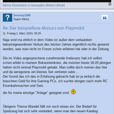
Meine Eisenbahn in bewegten Bildern [Klick]
a
c
Serenity1989
h
Super-Klicky
o
b
Re: Der beispiellose Absturz von Playmobil
e
n
B
Freitag 1. März 2024, 09:25
e
Naja sind ma ehrlich in dem Video ist außer dem verlauteten
i
bekanntgewordenen Verlust des letzten Jahres eigentlich nichts genannt
t
r
worden, was man nicht im Forum schon erfahren hat oder in der Zeitung.
a
g
Die im Video angesprochene zunehmende Irrelevanz hab ich selbst
schon erlebt in meinem Bekanntenkreis, die meisten heute 18-20 jährigen
hatten nicht einmal Playmobil gehabt. Man sollte doch meinen das hier
und da wenigstens ein kleines Set vertreten wäre....
Der Grund das ich das in Erfahrung gebracht hab ist ja einfach die
brauchten Geld für ihre Gaming PCs, ich suchte dringen nach mehr RC
Eisenbahnsachen und Sets
die für meine einstige "Anlage" geeignet sind
Übrigens Thema Wandel fällt mir noch etwas ein. Der Bedarf für
Spielzeug hat sich sehr verändert, wenn man den neuen Katalog