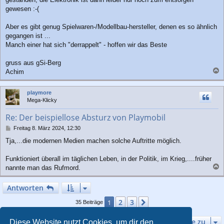
gewesen :-(
Aber es gibt genug Spielwaren-/Modellbau-hersteller, denen es so ähnlich
gegangen ist ...
Manch einer hat sich "derrappelt" - hoffen wir das Beste
gruss aus gSi-Berg
Achim
a
c
playmore
h
Mega-Klicky
o
b
Re: Der beispiellose Absturz von Playmobil
e
n
B
Freitag 8. März 2024, 12:30
e
Tja,...die modernen Medien machen solche Auftritte möglich.
i
t
r
Funktioniert überall im täglichen Leben, in der Politik, im Krieg,....früher
a
nannte man das Rufmord.
g
a
c
Antworten
h
o
2
3
1
Nächste
35 Beiträge
b
e
Gehe zu
Diese Website nutzt Cookies, um dir den
n