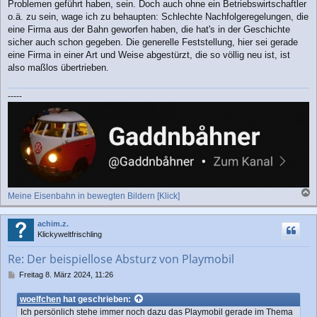
Problemen geführt haben, sein. Doch auch ohne ein Betriebswirtschaftler
o.ä. zu sein, wage ich zu behaupten: Schlechte Nachfolgeregelungen, die
eine Firma aus der Bahn geworfen haben, die hat's in der Geschichte
sicher auch schon gegeben. Die generelle Feststellung, hier sei gerade
eine Firma in einer Art und Weise abgestürzt, die so völlig neu ist, ist
also maßlos übertrieben.
-----
Meine Eisenbahn in bewegten Bildern [Klick]
a
c
achim.z.
h
Klickyweltfrischling
o
b
Re: Der beispiellose Absturz von Playmobil
e
n
B
Freitag 8. März 2024, 11:26
e
i
woelfchen
hat geschrieben:
t
Ich persönlich stehe immer noch dazu das Playmobil gerade im Thema
r