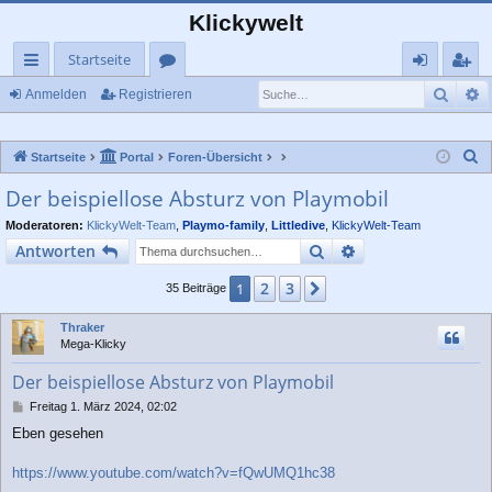
Klickywelt
Startseite
Such
E
ch
or
n
eg
Anmelden
Registrieren
ne
en
m
ist
S
Startseite
Portal
Foren-Übersicht
llz
el
rie
u
Der beispiellose Absturz von Playmobil
ug
de
re
c
Moderatoren:
KlickyWelt-Team
,
Playmo-family
,
Littledive
,
KlickyWelt-Team
rif
n
n
h
Suche
Erweiterte Suche
Antworten
e
f
2
3
1
Nächste
35 Beiträge
Thraker
Mega-Klicky
Der beispiellose Absturz von Playmobil
B
Freitag 1. März 2024, 02:02
e
Eben gesehen
i
t
r
https://www.youtube.com/watch?v=fQwUMQ1hc38
a