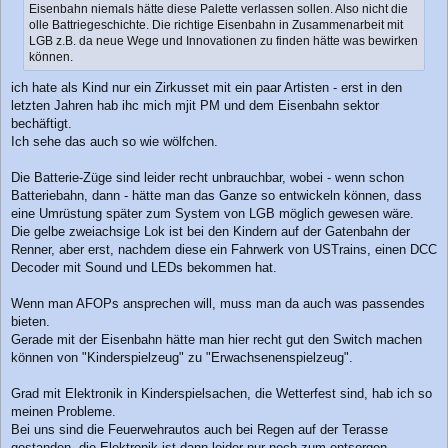
Eisenbahn niemals hätte diese Palette verlassen sollen. Also nicht die
a
olle Battriegeschichte. Die richtige Eisenbahn in Zusammenarbeit mit
g
LGB z.B. da neue Wege und Innovationen zu finden hätte was bewirken
können.
ich hate als Kind nur ein Zirkusset mit ein paar Artisten - erst in den
letzten Jahren hab ihc mich mjit PM und dem Eisenbahn sektor
bechäftigt.
Ich sehe das auch so wie wölfchen.
Die Batterie-Züge sind leider recht unbrauchbar, wobei - wenn schon
Batteriebahn, dann - hätte man das Ganze so entwickeln können, dass
eine Umrüstung später zum System von LGB möglich gewesen wäre.
Die gelbe zweiachsige Lok ist bei den Kindern auf der Gatenbahn der
Renner, aber erst, nachdem diese ein Fahrwerk von USTrains, einen DCC
Decoder mit Sound und LEDs bekommen hat.
Wenn man AFOPs ansprechen will, muss man da auch was passendes
bieten.
Gerade mit der Eisenbahn hätte man hier recht gut den Switch machen
können von "Kinderspielzeug" zu "Erwachsenenspielzeug".
Grad mit Elektronik in Kinderspielsachen, die Wetterfest sind, hab ich so
meinen Probleme.
Bei uns sind die Feuerwehrautos auch bei Regen auf der Terasse
gestanden, die Elektronik ist dann leider nur noch zum entsorgen