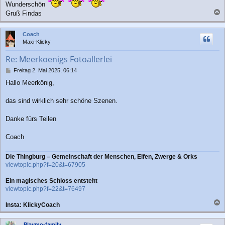
i
Wunderschön
t
Gruß Findas
r
a
a
c
g
Coach
h
Maxi-Klicky
o
b
Re: Meerkoenigs Fotoallerlei
e
n
B
Freitag 2. Mai 2025, 06:14
e
Hallo Meerkönig,
i
t
r
das sind wirklich sehr schöne Szenen.
a
g
Danke fürs Teilen
Coach
Die Thingburg – Gemeinschaft der Menschen, Elfen, Zwerge & Orks
viewtopic.php?f=20&t=67905
Ein magisches Schloss entsteht
viewtopic.php?f=22&t=76497
Insta: KlickyCoach
a
c
Playmo-family