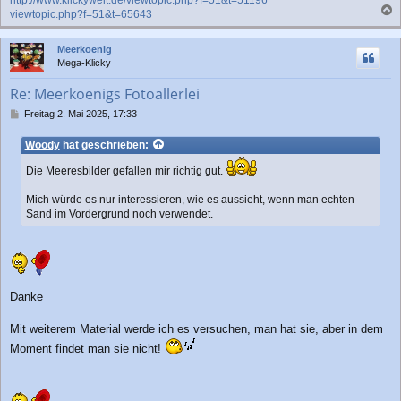
http://www.klickywelt.de/viewtopic.php?f=51&t=51196
viewtopic.php?f=51&t=65643
a
c
Meerkoenig
h
Mega-Klicky
o
b
Re: Meerkoenigs Fotoallerlei
e
n
B
Freitag 2. Mai 2025, 17:33
e
i
Woody
hat geschrieben:
t
r
Die Meeresbilder gefallen mir richtig gut.
a
g
Mich würde es nur interessieren, wie es aussieht, wenn man echten
Sand im Vordergrund noch verwendet.
Danke
Mit weiterem Material werde ich es versuchen, man hat sie, aber in dem
Moment findet man sie nicht!