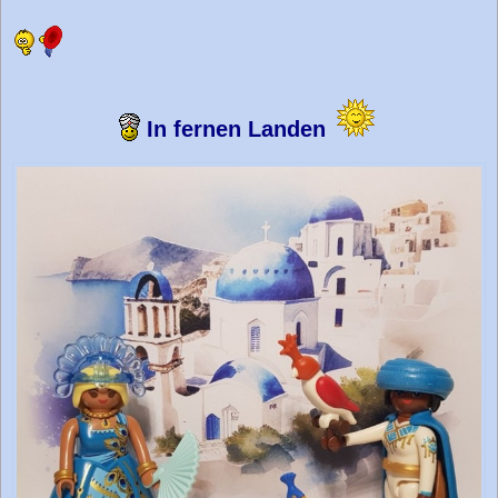
e
i
t
r
a
g
In fernen Landen