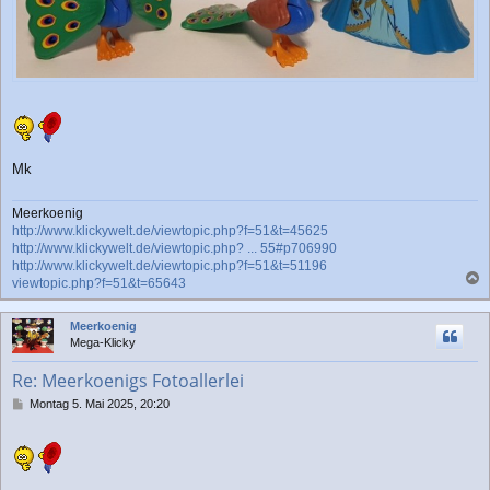
Mk
Meerkoenig
http://www.klickywelt.de/viewtopic.php?f=51&t=45625
http://www.klickywelt.de/viewtopic.php? ... 55#p706990
http://www.klickywelt.de/viewtopic.php?f=51&t=51196
viewtopic.php?f=51&t=65643
a
c
Meerkoenig
h
Mega-Klicky
o
b
Re: Meerkoenigs Fotoallerlei
e
n
B
Montag 5. Mai 2025, 20:20
e
i
t
r
a