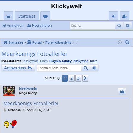
Klickywelt
Startseite
Such
E
ch
or
n
eg
Anmelden
Registrieren
ne
en
m
ist
S
Startseite
Portal
Foren-Übersicht
llz
el
rie
u
Meerkoenigs Fotoallerlei
ug
de
re
c
Moderatoren:
KlickyWelt-Team
,
Playmo-family
,
KlickyWelt-Team
rif
n
n
h
Suche
Erweiterte Suche
Antworten
e
f
2
3
1
Nächste
31 Beiträge
Meerkoenig
Mega-Klicky
Meerkoenigs Fotoallerlei
B
Mittwoch 30. April 2025, 20:37
e
i
t
r
a