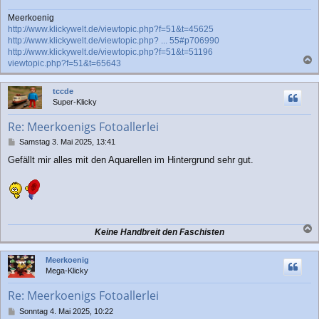
Meerkoenig
http://www.klickywelt.de/viewtopic.php?f=51&t=45625
http://www.klickywelt.de/viewtopic.php? ... 55#p706990
http://www.klickywelt.de/viewtopic.php?f=51&t=51196
viewtopic.php?f=51&t=65643
a
c
tccde
h
Super-Klicky
o
b
Re: Meerkoenigs Fotoallerlei
e
n
B
Samstag 3. Mai 2025, 13:41
e
Gefällt mir alles mit den Aquarellen im Hintergrund sehr gut.
i
t
r
a
g
Keine Handbreit den Faschisten
a
c
Meerkoenig
h
Mega-Klicky
o
b
Re: Meerkoenigs Fotoallerlei
e
n
B
Sonntag 4. Mai 2025, 10:22