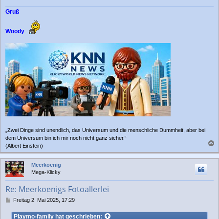
Gruß
Woody
„Zwei Dinge sind unendlich, das Universum und die menschliche Dummheit, aber bei
dem Universum bin ich mir noch nicht ganz sicher.“
(Albert Einstein)
a
c
Meerkoenig
h
Mega-Klicky
o
b
Re: Meerkoenigs Fotoallerlei
e
n
B
Freitag 2. Mai 2025, 17:29
e
i
Playmo-family
hat geschrieben: