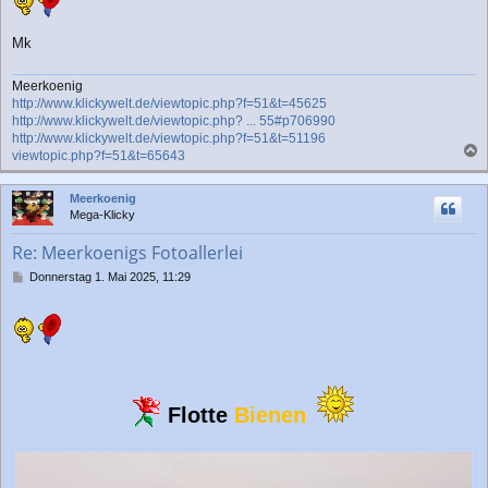
Mk
Meerkoenig
http://www.klickywelt.de/viewtopic.php?f=51&t=45625
http://www.klickywelt.de/viewtopic.php? ... 55#p706990
http://www.klickywelt.de/viewtopic.php?f=51&t=51196
viewtopic.php?f=51&t=65643
a
c
Meerkoenig
h
Mega-Klicky
o
b
Re: Meerkoenigs Fotoallerlei
e
n
B
Donnerstag 1. Mai 2025, 11:29
e
i
t
r
a
g
Flotte
Bienen