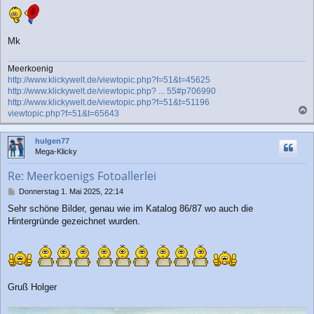
Mk
Meerkoenig
http://www.klickywelt.de/viewtopic.php?f=51&t=45625
http://www.klickywelt.de/viewtopic.php? ... 55#p706990
http://www.klickywelt.de/viewtopic.php?f=51&t=51196
viewtopic.php?f=51&t=65643
a
c
hulgen77
h
Mega-Klicky
o
b
Re: Meerkoenigs Fotoallerlei
e
n
B
Donnerstag 1. Mai 2025, 22:14
e
Sehr schöne Bilder, genau wie im Katalog 86/87 wo auch die
i
Hintergründe gezeichnet wurden.
t
r
a
g
Gruß Holger