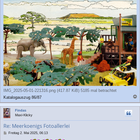
IMG_2025-05-01-221316.png (417.87 KiB) 5185 mal betrachtet
Katalogauszug 86/87
a
c
Findas
h
Maxi-Klicky
o
b
Re: Meerkoenigs Fotoallerlei
e
n
B
Freitag 2. Mai 2025, 06:13
e