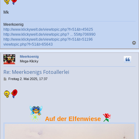
Mk
Meerkoenig
http://www.klickywelt.de/viewtopic.php?f=51&t=45625
http://www.klickywelt.de/viewtopic.php? ... 55#p706990
http://www.klickywelt.de/viewtopic.php?f=51&t=51196
viewtopic.php?f=51&t=65643
a
c
Meerkoenig
h
Mega-Klicky
o
b
Re: Meerkoenigs Fotoallerlei
e
n
B
Freitag 2. Mai 2025, 17:37
e
i
t
r
a
g
Auf der Elfenwiese