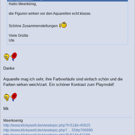
t
Hallo Meerkönig,
r
a
die Figuren wirken vor den Aquarellen echt klasse.
g
Schöne Zusammenstellungen
Viele Grüße
Ute
Danke
Aquarelle mag ich sehr, ihre Farbverläufe sind einfach schön und die
Farben wirken weich/zart. Ein schöner Kontrast zum Playmobil!
Mk
Meerkoenig
http://www.klickywelt.de/viewtopic.php?f=51&t=45625
http://www.klickywelt.de/viewtopic.php? ... 55#p706990