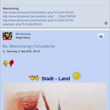
Meerkoenig
http://www.klickywelt.de/viewtopic.php?f=51&t=45625
http://www.klickywelt.de/viewtopic.php? ... 55#p706990
http://www.klickywelt.de/viewtopic.php?f=51&t=51196
viewtopic.php?f=51&t=65643
a
c
Meerkoenig
h
Mega-Klicky
o
b
Re: Meerkoenigs Fotoallerlei
e
n
B
Samstag 3. Mai 2025, 09:43
e
i
t
r
a
g
Stadt - Land