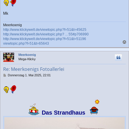
Mk
Meerkoenig
http://www.klickywelt.de/viewtopic.php?f=51&t=45625
http://www.klickywelt.de/viewtopic.php? ... 55#p706990
http://www.klickywelt.de/viewtopic.php?f=51&t=51196
viewtopic.php?f=51&t=65643
a
c
Meerkoenig
h
Mega-Klicky
o
b
Re: Meerkoenigs Fotoallerlei
e
n
B
Donnerstag 1. Mai 2025, 22:01
e
i
t
r
a
g
Das Strandhaus