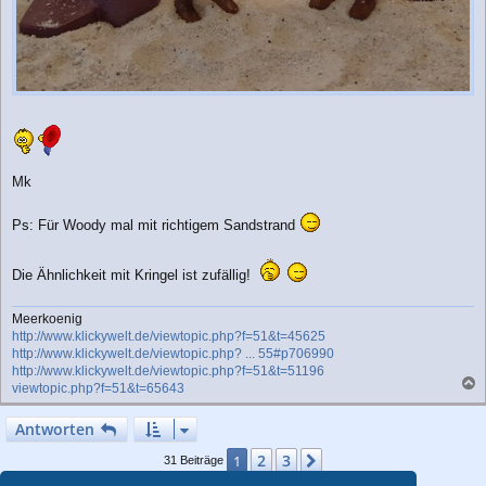
Mk
Ps: Für Woody mal mit richtigem Sandstrand
Die Ähnlichkeit mit Kringel ist zufällig!
Meerkoenig
http://www.klickywelt.de/viewtopic.php?f=51&t=45625
http://www.klickywelt.de/viewtopic.php? ... 55#p706990
http://www.klickywelt.de/viewtopic.php?f=51&t=51196
viewtopic.php?f=51&t=65643
a
c
Antworten
h
o
2
3
1
Nächste
31 Beiträge
b