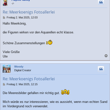
h
-/-
o
b
Re: Meerkoenigs Fotoallerlei
e
n
B
Freitag 2. Mai 2025, 12:03
e
Hallo Meerkönig,
i
t
r
die Figuren wirken vor den Aquarellen echt klasse.
a
g
Schöne Zusammenstellungen
Viele Grüße
Ute
a
c
Woody
h
Digital Creator
o
b
Re: Meerkoenigs Fotoallerlei
e
n
B
Freitag 2. Mai 2025, 12:15
e
i
Die Meeresbilder gefallen mir richtig gut.
t
r
Mich würde es nur interessieren, wie es aussieht, wenn man echten Sand
a
im Vordergrund noch verwendet.
g