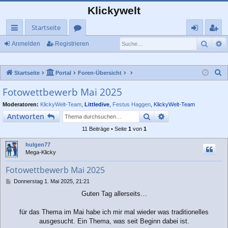
Klickywelt
Startseite
Such
E
ch
or
n
eg
Anmelden
Registrieren
ne
en
m
ist
S
Startseite
Portal
Foren-Übersicht
llz
el
rie
u
Fotowettbewerb Mai 2025
ug
de
re
c
Moderatoren:
KlickyWelt-Team
,
Littledive
,
Festus Haggen
,
KlickyWelt-Team
rif
n
n
h
Suche
Erweiterte Suche
Antworten
e
f
11 Beiträge • Seite
1
von
1
hulgen77
Mega-Klicky
Fotowettbewerb Mai 2025
B
Donnerstag 1. Mai 2025, 21:21
e
Guten Tag allerseits…
i
t
r
für das Thema im Mai habe ich mir mal wieder was traditionelles
a
ausgesucht. Ein Thema, was seit Beginn dabei ist.
g