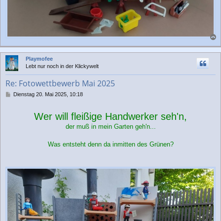
a
c
Playmofee
h
Lebt nur noch in der Klickywelt
o
b
Re: Fotowettbewerb Mai 2025
e
n
B
Dienstag 20. Mai 2025, 10:18
e
i
Wer will fleißige Handwerker seh'n,
t
r
der muß in mein Garten geh'n...
a
g
Was entsteht denn da inmitten des Grünen?