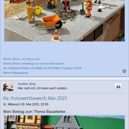
Kleine Dinos - so fing es an
Kleine Dinos unterwegs zu neuen Abenteuern
Die Klickywelt-Rallye 2015
/
Die KLICKYWELT-Tort(o)ur 2016
Meine Bildergalerie
a
c
Junker Jörg
h
Hier steh ich, ich kann auch anders
o
b
Re: Fotowettbewerb Mai 2025
e
n
B
Mittwoch 28. Mai 2025, 23:55
e
Mein Beitrag zum Thema Bauarbeiter...
i
t
r
a