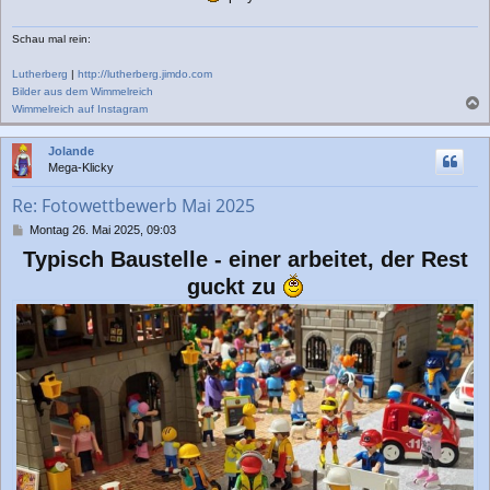
Schau mal rein:
Lutherberg
|
http://lutherberg.jimdo.com
Bilder aus dem Wimmelreich
Wimmelreich auf Instagram
a
c
Jolande
h
Mega-Klicky
o
b
Re: Fotowettbewerb Mai 2025
e
n
B
Montag 26. Mai 2025, 09:03
e
Typisch Baustelle - einer arbeitet, der Rest
i
t
guckt zu
r
a
g