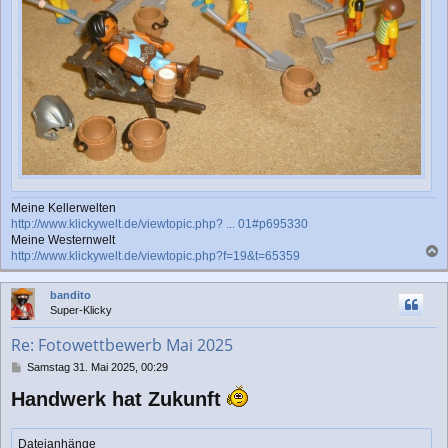
Meine Kellerwelten
http://www.klickywelt.de/viewtopic.php? ... 01#p695330
Meine Westernwelt
http://www.klickywelt.de/viewtopic.php?f=19&t=65359
a
c
bandito
h
Super-Klicky
o
b
Re: Fotowettbewerb Mai 2025
e
n
B
Samstag 31. Mai 2025, 00:29
e
Handwerk hat Zukunft
i
t
r
a
Dateianhänge