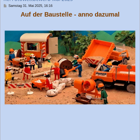
n
B
Samstag 31. Mai 2025, 16:16
e
Auf der Baustelle - anno dazumal
i
t
r
a
g
_________________