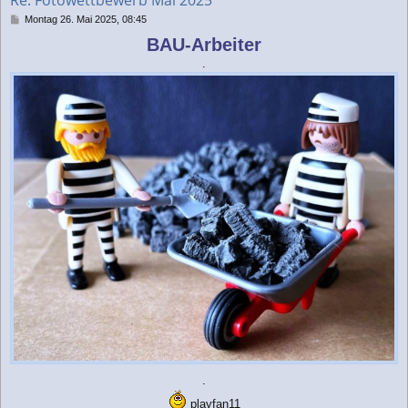
e
n
B
Montag 26. Mai 2025, 08:45
e
BAU-Arbeiter
i
t
.
r
a
g
.
playfan11