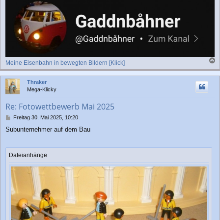
Meine Eisenbahn in bewegten Bildern [Klick]
a
c
Thraker
h
Mega-Klicky
o
b
Re: Fotowettbewerb Mai 2025
e
n
B
Freitag 30. Mai 2025, 10:20
e
Subunternehmer auf dem Bau
i
t
r
a
Dateianhänge
g