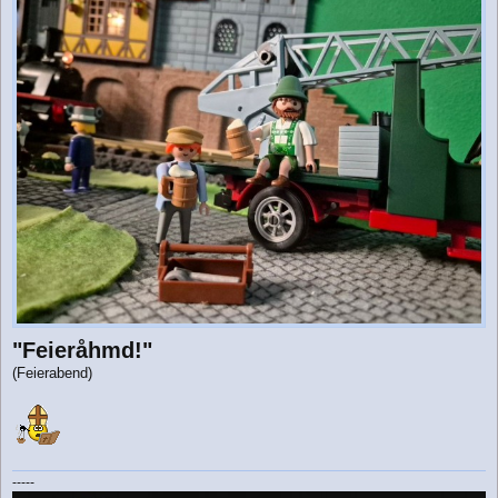
g
"Feieråhmd!"
(Feierabend)
-----