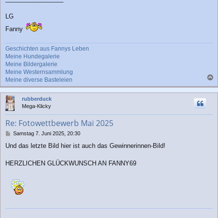
LG
Fanny
Geschichten aus Fannys Leben
Meine Hundegalerie
Meine Bildergalerie
Meine Westernsammlung
Meine diverse Basteleien
a
c
rubberduck
h
Mega-Klicky
o
b
Re: Fotowettbewerb Mai 2025
e
n
B
Samstag 7. Juni 2025, 20:30
e
Und das letzte Bild hier ist auch das Gewinnerinnen-Bild!
i
t
r
HERZLICHEN GLÜCKWUNSCH AN FANNY69
a
g