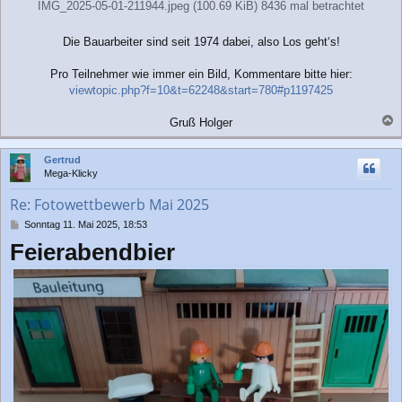
IMG_2025-05-01-211944.jpeg (100.69 KiB) 8436 mal betrachtet
Die Bauarbeiter sind seit 1974 dabei, also Los geht‘s!
Pro Teilnehmer wie immer ein Bild, Kommentare bitte hier:
viewtopic.php?f=10&t=62248&start=780#p1197425
Gruß Holger
a
c
Gertrud
h
Mega-Klicky
o
b
Re: Fotowettbewerb Mai 2025
e
n
B
Sonntag 11. Mai 2025, 18:53
e
Feierabendbier
i
t
r
a
g