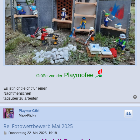
Playmofee
Grüße von der
Es ist nicht leicht für einen
Nachtmenschen
tagsüber zu arbeiten
a
c
Playmo-Görl
h
Maxi-Klicky
o
b
Re: Fotowettbewerb Mai 2025
e
n
B
Donnerstag 22. Mai 2025, 19:19
e