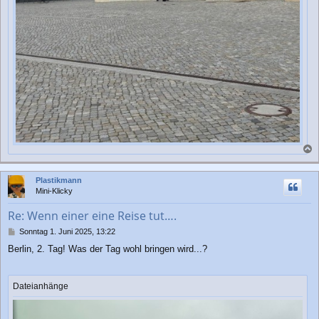
a
c
Plastikmann
h
Mini-Klicky
o
b
Re: Wenn einer eine Reise tut….
e
n
B
Sonntag 1. Juni 2025, 13:22
e
Berlin, 2. Tag! Was der Tag wohl bringen wird...?
i
t
r
a
Dateianhänge
g