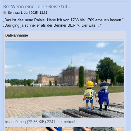
b
Re: Wenn einer eine Reise tut….
e
n
B
Sonntag 1. Juni 2025, 13:31
e
„Das ist das neue Palais. Habe ich von 1763 bis 1769 erbauen lassen."
i
„Das ging ja schneller als der Berliner BER!"-, Der was...?"
t
r
a
Dateianhänge
g
image0.jpeg (72.36 KiB) 2241 mal betrachtet