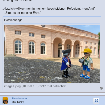
Ausflug nach Potsdam
t
r
a
„Herzlich willkommen in meinem bescheidenen Refugium, mon Ami"
g
- „Sire, es ist mir eine Ehre."
Dateianhänge
image1.jpeg (100.59 KiB) 2242 mal betrachtet
a
c
Plastikmann
h
Mini-Klicky
o