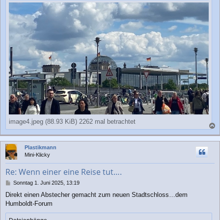
image4.jpeg (88.93 KiB) 2262 mal betrachtet
a
c
Plastikmann
h
Mini-Klicky
o
b
Re: Wenn einer eine Reise tut….
e
n
B
Sonntag 1. Juni 2025, 13:19
e
Direkt einen Abstecher gemacht zum neuen Stadtschloss…dem
i
Humboldt-Forum
t
r
a