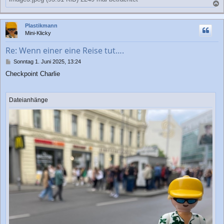
a
c
Plastikmann
h
Mini-Klicky
o
b
Re: Wenn einer eine Reise tut….
e
n
B
Sonntag 1. Juni 2025, 13:24
e
Checkpoint Charlie
i
t
r
a
Dateianhänge
g