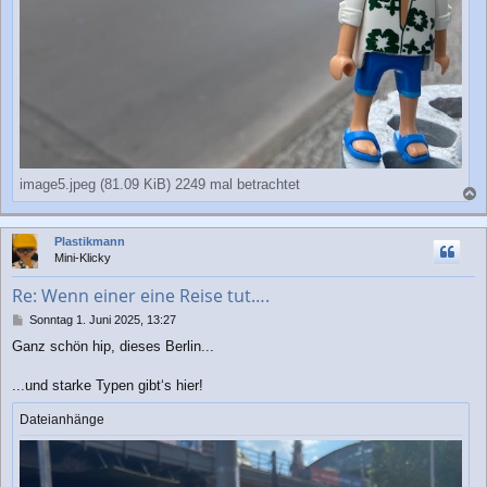
image5.jpeg (81.09 KiB) 2249 mal betrachtet
a
c
Plastikmann
h
Mini-Klicky
o
b
Re: Wenn einer eine Reise tut….
e
n
B
Sonntag 1. Juni 2025, 13:27
e
Ganz schön hip, dieses Berlin...
i
t
r
...und starke Typen gibt‘s hier!
a
g
Dateianhänge