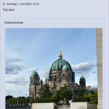
n
B
Sonntag 1. Juni 2025, 13:21
e
Toll hier!
i
t
r
a
Dateianhänge
g