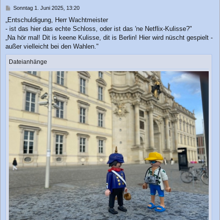
n
B
Sonntag 1. Juni 2025, 13:20
e
„Entschuldigung, Herr Wachtmeister
i
- ist das hier das echte Schloss, oder ist das 'ne Netflix-Kulisse?"
t
r
„Na hör mal! Dit is keene Kulisse, dit is Berlin! Hier wird nüscht gespielt -
a
außer vielleicht bei den Wahlen."
g
Dateianhänge