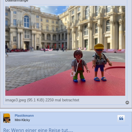
Dateianhänge
g
image3.jpeg (95.1 KiB) 2259 mal betrachtet
a
c
Plastikmann
h
Mini-Klicky
o
b
Re: Wenn einer eine Reise tut….
e