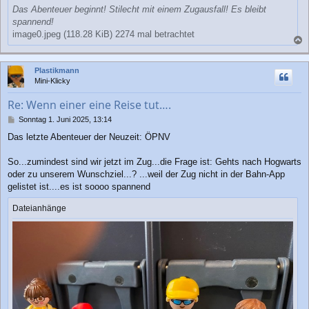
Das Abenteuer beginnt! Stilecht mit einem Zugausfall! Es bleibt
spannend!
image0.jpeg (118.28 KiB) 2274 mal betrachtet
a
c
Plastikmann
h
Mini-Klicky
o
b
Re: Wenn einer eine Reise tut….
e
n
B
Sonntag 1. Juni 2025, 13:14
e
Das letzte Abenteuer der Neuzeit: ÖPNV
i
t
r
So...zumindest sind wir jetzt im Zug...die Frage ist: Gehts nach Hogwarts
a
oder zu unserem Wunschziel...? ...weil der Zug nicht in der Bahn-App
g
gelistet ist....es ist soooo spannend
Dateianhänge