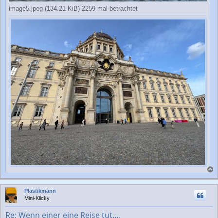
image5.jpeg (134.21 KiB) 2259 mal betrachtet
a
c
Plastikmann
h
Mini-Klicky
o
b
Re: Wenn einer eine Reise tut….
e