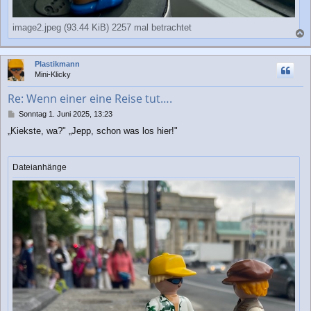
image2.jpeg (93.44 KiB) 2257 mal betrachtet
a
c
Plastikmann
h
Mini-Klicky
o
b
Re: Wenn einer eine Reise tut….
e
n
B
Sonntag 1. Juni 2025, 13:23
e
„Kiekste, wa?" „Jepp, schon was los hier!"
i
t
r
a
Dateianhänge
g