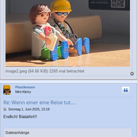
image2.jpeg (64.66 KiB) 2265 mal betrachtet
a
c
Plastikmann
h
Mini-Klicky
o
b
Re: Wenn einer eine Reise tut….
e
n
B
Sonntag 1. Juni 2025, 13:18
e
Endlich! Bääärlin!!!
i
t
r
a
Dateianhänge
g