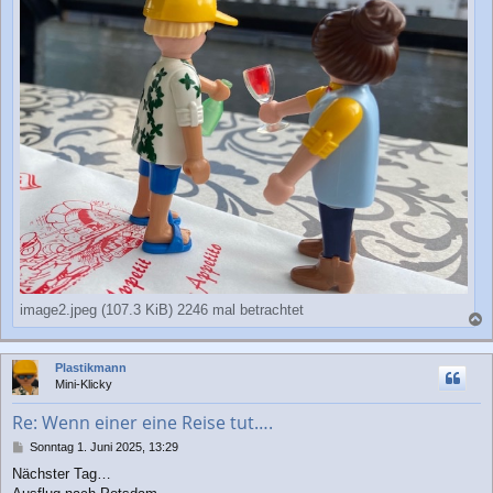
image2.jpeg (107.3 KiB) 2246 mal betrachtet
a
c
Plastikmann
h
Mini-Klicky
o
b
Re: Wenn einer eine Reise tut….
e
n
B
Sonntag 1. Juni 2025, 13:29
e
Nächster Tag…
i