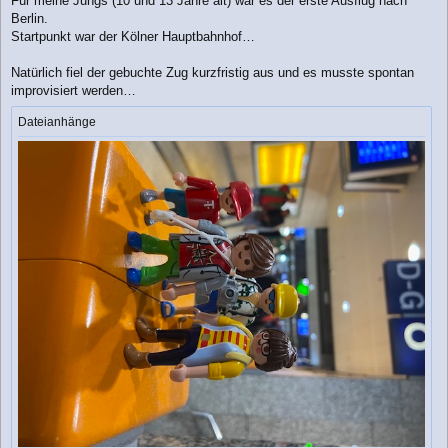
Für meine Jungs (10 und 13 Jahre alt) war es der erste Ausflug nach
g
Berlin.
Startpunkt war der Kölner Hauptbahnhof…
Natürlich fiel der gebuchte Zug kurzfristig aus und es musste spontan
improvisiert werden…
Dateianhänge