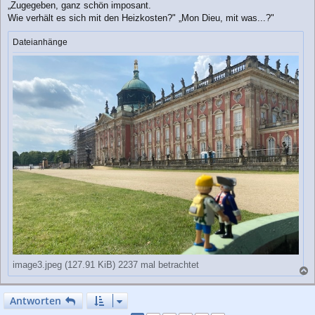
„Zugegeben, ganz schön imposant.
i
Wie verhält es sich mit den Heizkosten?" „Mon Dieu, mit was...?"
t
r
a
Dateianhänge
g
image3.jpeg (127.91 KiB) 2237 mal betrachtet
a
c
Antworten
h