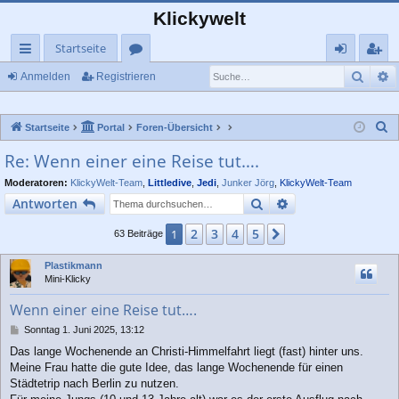
Klickywelt
Startseite
Such
E
ch
or
n
eg
Anmelden
Registrieren
ne
en
m
ist
S
Startseite
Portal
Foren-Übersicht
llz
el
rie
u
Re: Wenn einer eine Reise tut….
ug
de
re
c
Moderatoren:
KlickyWelt-Team
,
Littledive
,
Jedi
,
Junker Jörg
,
KlickyWelt-Team
rif
n
n
h
Suche
Erweiterte Suche
Antworten
e
f
2
3
4
5
1
Nächste
63 Beiträge
Plastikmann
Mini-Klicky
Wenn einer eine Reise tut….
B
Sonntag 1. Juni 2025, 13:12
e
Das lange Wochenende an Christi-Himmelfahrt liegt (fast) hinter uns.
i
Meine Frau hatte die gute Idee, das lange Wochenende für einen
t
r
Städtetrip nach Berlin zu nutzen.
a