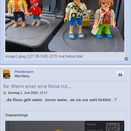
image1.jpeg (127.95 KiB) 2270 mal betrachtet
a
c
Plastikmann
h
Mini-Klicky
o
b
Re: Wenn einer eine Reise tut….
e
n
B
Sonntag 1. Juni 2025, 13:17
e
...die Reise geht weiter...immer weiter...wo sie uns wohl hinführt...?
i
t
r
a
Dateianhänge
g