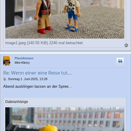
image1.jpeg (140.55 KiB) 2246 mal betrachtet
a
c
Plastikmann
h
Mini-Klicky
o
b
Re: Wenn einer eine Reise tut….
e
n
B
Sonntag 1. Juni 2025, 13:28
e
Abend ausklingen lassen an der Spree...
i
t
r
a
Dateianhänge
g