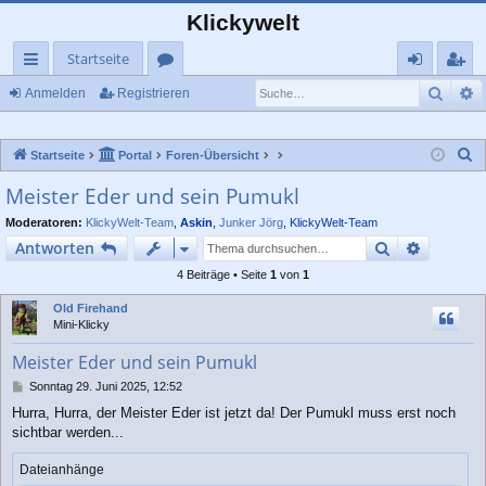
Klickywelt
Startseite
Such
E
ch
or
n
eg
Anmelden
Registrieren
ne
en
m
ist
S
Startseite
Portal
Foren-Übersicht
llz
el
rie
u
Meister Eder und sein Pumukl
ug
de
re
c
Moderatoren:
KlickyWelt-Team
,
Askin
,
Junker Jörg
,
KlickyWelt-Team
rif
n
n
h
Suche
Erweiter
Antworten
e
f
4 Beiträge • Seite
1
von
1
Old Firehand
Mini-Klicky
Meister Eder und sein Pumukl
B
Sonntag 29. Juni 2025, 12:52
e
Hurra, Hurra, der Meister Eder ist jetzt da! Der Pumukl muss erst noch
i
sichtbar werden...
t
r
a
Dateianhänge
g