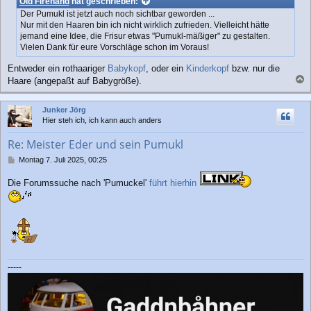
Old Firehand
hat geschrieben:
t
Der Pumukl ist jetzt auch noch sichtbar geworden ...
r
Nur mit den Haaren bin ich nicht wirklich zufrieden. Vielleicht hätte
a
jemand eine Idee, die Frisur etwas "Pumukl-mäßiger" zu gestalten.
g
Vielen Dank für eure Vorschläge schon im Voraus!
Entweder ein rothaariger
Babykopf
, oder ein
Kinderkopf
bzw. nur die
Haare (angepaßt auf Babygröße).
a
c
Junker Jörg
h
Hier steh ich, ich kann auch anders
o
b
Re: Meister Eder und sein Pumukl
e
n
B
Montag 7. Juli 2025, 00:25
e
i
Die Forumssuche nach 'Pumuckel'
führt hierhin
t
r
a
g
-----