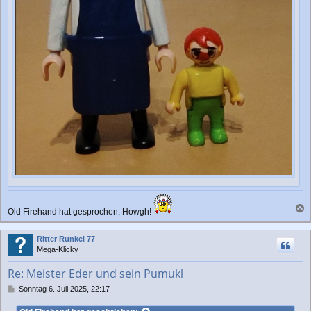
Old Firehand hat gesprochen, Howgh!
a
c
Ritter Runkel 77
h
Mega-Klicky
o
b
Re: Meister Eder und sein Pumukl
e
n
B
Sonntag 6. Juli 2025, 22:17
e
i