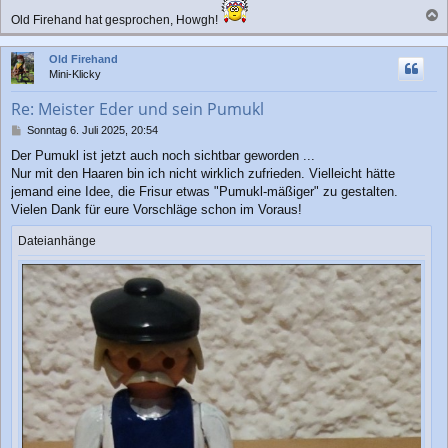
Old Firehand hat gesprochen, Howgh!
a
c
Old Firehand
h
Mini-Klicky
o
b
Re: Meister Eder und sein Pumukl
e
n
B
Sonntag 6. Juli 2025, 20:54
e
Der Pumukl ist jetzt auch noch sichtbar geworden ...
i
Nur mit den Haaren bin ich nicht wirklich zufrieden. Vielleicht hätte
t
r
jemand eine Idee, die Frisur etwas "Pumukl-mäßiger" zu gestalten.
a
Vielen Dank für eure Vorschläge schon im Voraus!
g
Dateianhänge