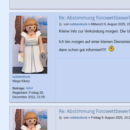
Re: Abstimmung Fotowettbewerb 
B
von
rubberduck
»
Mittwoch 6. August 2025, 1
e
Kleine Info zur Verkündung morgen: Die Um
i
t
r
Ich bin morgen auf einer kleinen Dienstre
a
dann schon gut informiert!!!!
g
rubberduck
Mega-Klicky
Beiträge:
4064
Registriert:
Freitag 28.
Dezember 2012, 21:59
Re: Abstimmung Fotowettbewerb 
B
von
rubberduck
»
Freitag 8. August 2025, 10:
e
i