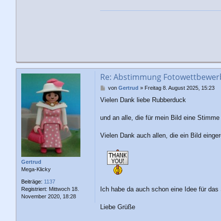
Re: Abstimmung Fotowettbewerb 
B
von
Gertrud
»
Freitag 8. August 2025, 15:23
e
Vielen Dank liebe Rubberduck
i
t
r
und an alle, die für mein Bild eine Stimm
a
g
Vielen Dank auch allen, die ein Bild eing
Gertrud
Mega-Klicky
Beiträge:
1137
Ich habe da auch schon eine Idee für da
Registriert:
Mittwoch 18.
November 2020, 18:28
Liebe Grüße