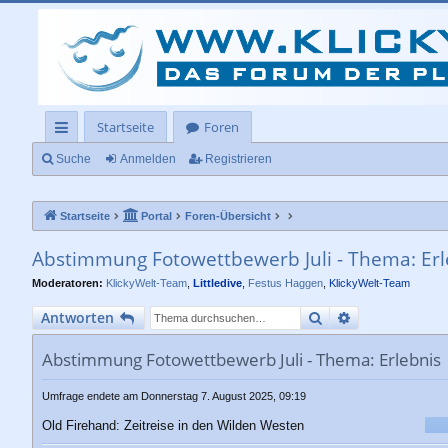
Startseite
Foren
ch
Suche
Anmelden
Registrieren
ne
Startseite
Portal
Foren-Übersicht
llz
ug
Abstimmung Fotowettbewerb Juli - Thema: Erl
rif
Moderatoren:
KlickyWelt-Team
,
Littledive
,
Festus Haggen
,
KlickyWelt-Team
f
Suche
Erweiterte Su
Antworten
Abstimmung Fotowettbewerb Juli - Thema: Erlebnis
Umfrage endete am Donnerstag 7. August 2025, 09:19
Old Firehand: Zeitreise in den Wilden Westen