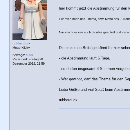
t
r
hier kommt jetzt die Abstimmung für den 
a
g
Für mich hätte das Thema, bzw. Motto des Juli eh
Nacktschnecken auch da alles geentert und verschl
rubberduck
Die einzelnen Beiträge könnt Ihr hier seh
Mega-Klicky
Beiträge:
4064
- die Abstimmung läuft 6 Tage,
Registriert:
Freitag 28.
Dezember 2012, 21:59
- es dürfen insgesamt 3 Stimmen vergebe
- Wer gewinnt, darf das Thema für den Se
Liebe Grüße und viel Spaß beim Abstimm
rubberduck