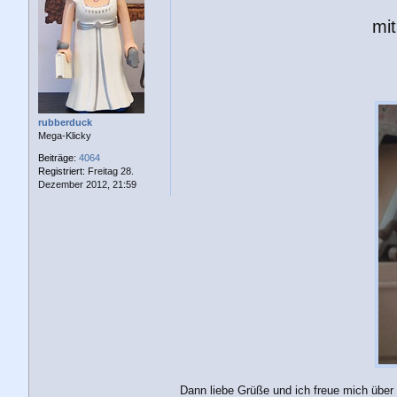
t
r
mit
a
g
rubberduck
Mega-Klicky
Beiträge:
4064
Registriert:
Freitag 28.
Dezember 2012, 21:59
Dann liebe Grüße und ich freue mich übe