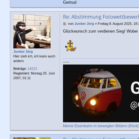
Gertrud
Re: Abstimmung Fotowettbewerb 
B
von
Junker Jörg
»
Freitag 8. August 2025, 18:
e
Glückwunsch zum verdienen Sieg! Wobei ic
i
t
r
a
g
Junker Jörg
Hier steh ich, ich kann auch
anders
-----
Beiträge:
14213
Registriert:
Montag 25. Juni
2007, 01:11
Meine Eisenbahn in bewegten Bildern [Klick]