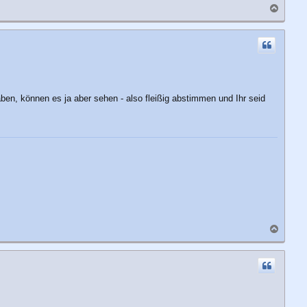
N
a
c
h
o
b
e
n
ben, können es ja aber sehen - also fleißig abstimmen und Ihr seid
N
a
c
h
o
b
e
n