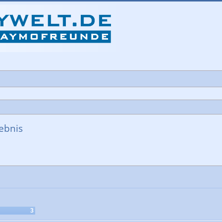
ebnis
che
3