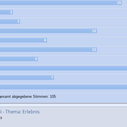
15
2
3
12
6
12
5
7
gesamt abgegebene Stimmen:
105
 - Thema: Erlebnis
19