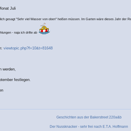
Monat Juli
rlich gesagt "Sehr viel Wasser von oben" heißen müssen. Im Garten wäre dieses Jahr der Re
ungen - naja ich drifte ab
en:
viewtopic.php?f=10&t=81648
n werden,
ptember festlegen.
en
Geschichten aus der Bakerstreet 220a&b
Der Nussknacker - sehr frei nach E.T.A. Hoffmann