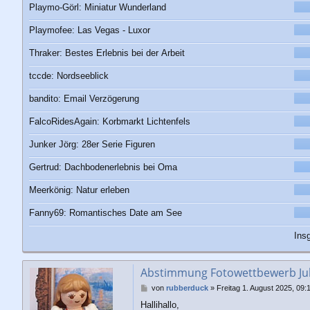
Playmo-Görl: Miniatur Wunderland
Playmofee: Las Vegas - Luxor
Thraker: Bestes Erlebnis bei der Arbeit
tccde: Nordseeblick
bandito: Email Verzögerung
FalcoRidesAgain: Korbmarkt Lichtenfels
Junker Jörg: 28er Serie Figuren
Gertrud: Dachbodenerlebnis bei Oma
Meerkönig: Natur erleben
Fanny69: Romantisches Date am See
Ins
Abstimmung Fotowettbewerb Juli
B
von
rubberduck
»
Freitag 1. August 2025, 09:
e
Hallihallo,
i