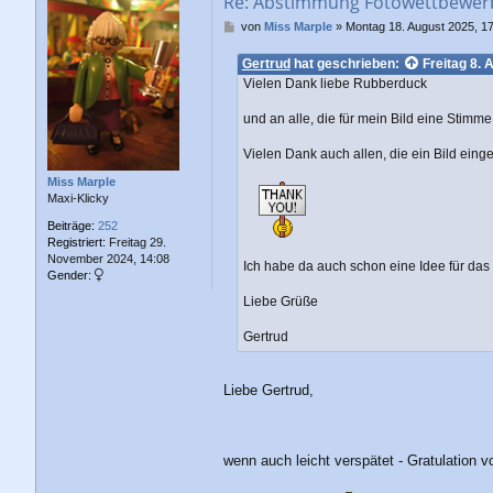
Re: Abstimmung Fotowettbewerb 
B
von
Miss Marple
»
Montag 18. August 2025, 1
e
i
Gertrud
hat geschrieben:
Freitag 8. 
t
Vielen Dank liebe Rubberduck
r
a
und an alle, die für mein Bild eine Stimm
g
Vielen Dank auch allen, die ein Bild ein
Miss Marple
Maxi-Klicky
Beiträge:
252
Registriert:
Freitag 29.
November 2024, 14:08
Ich habe da auch schon eine Idee für da
Gender:
Liebe Grüße
Gertrud
Liebe Gertrud,
wenn auch leicht verspätet - Gratulation 