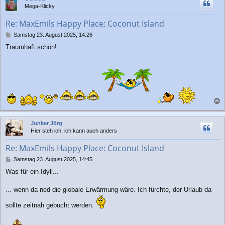
h
Mega-Klicky
o
b
Re: MaxEmils Happy Place: Coconut Island
e
n
B
Samstag 23. August 2025, 14:26
e
Traumhaft schön!
i
t
r
a
g
a
c
Junker Jörg
h
Hier steh ich, ich kann auch anders
o
b
Re: MaxEmils Happy Place: Coconut Island
e
n
B
Samstag 23. August 2025, 14:45
e
Was für ein Idyll...
i
t
r
... wenn da ned die globale Erwärmung wäre. Ich fürchte, der Urlaub da
a
g
sollte zeitnah gebucht werden.