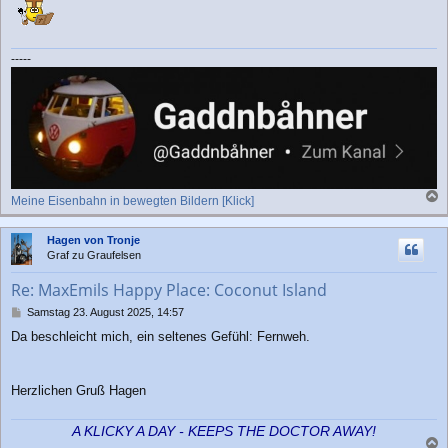
-----
Meine Eisenbahn in bewegten Bildern [Klick]
a
c
Hagen von Tronje
h
Graf zu Graufelsen
o
b
Re: MaxEmils Happy Place: Coconut Island
e
n
B
Samstag 23. August 2025, 14:57
e
Da beschleicht mich, ein seltenes Gefühl: Fernweh.
i
t
r
a
Herzlichen Gruß Hagen
g
A KLICKY A DAY - KEEPS THE DOCTOR AWAY!