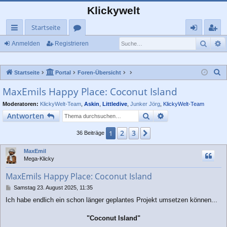
Klickywelt
Startseite
Such
E
ch
or
n
eg
Anmelden
Registrieren
ne
en
m
ist
S
Startseite
Portal
Foren-Übersicht
llz
el
rie
u
MaxEmils Happy Place: Coconut Island
ug
de
re
c
Moderatoren:
KlickyWelt-Team
,
Askin
,
Littledive
,
Junker Jörg
,
KlickyWelt-Team
rif
n
n
h
Suche
Erweiterte Suche
Antworten
e
f
2
3
1
Nächste
36 Beiträge
MaxEmil
Mega-Klicky
MaxEmils Happy Place: Coconut Island
B
Samstag 23. August 2025, 11:35
e
Ich habe endlich ein schon länger geplantes Projekt umsetzen können...
i
t
r
"Coconut Island"
a