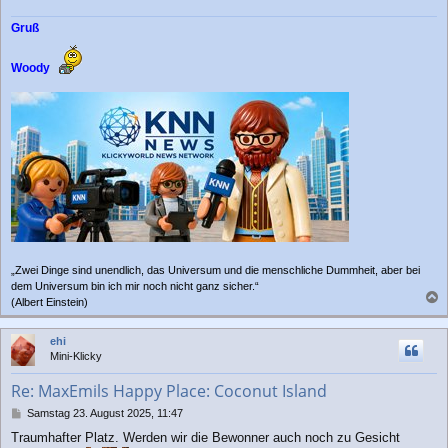
r
a
Gruß
g
Woody
„Zwei Dinge sind unendlich, das Universum und die menschliche Dummheit, aber bei
dem Universum bin ich mir noch nicht ganz sicher.“
(Albert Einstein)
a
c
ehi
h
Mini-Klicky
o
b
Re: MaxEmils Happy Place: Coconut Island
e
n
B
Samstag 23. August 2025, 11:47
e
Traumhafter Platz. Werden wir die Bewonner auch noch zu Gesicht
i