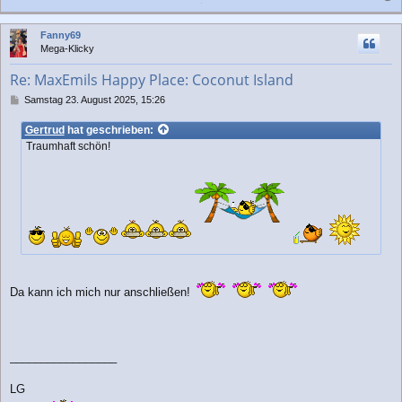
a
c
Fanny69
h
Mega-Klicky
o
b
Re: MaxEmils Happy Place: Coconut Island
e
n
B
Samstag 23. August 2025, 15:26
e
i
Gertrud
hat geschrieben:
t
Traumhaft schön!
r
a
g
Da kann ich mich nur anschließen!
_________________
LG