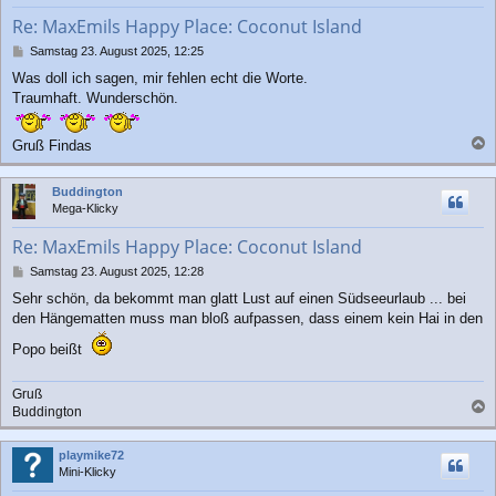
b
Re: MaxEmils Happy Place: Coconut Island
e
n
B
Samstag 23. August 2025, 12:25
e
Was doll ich sagen, mir fehlen echt die Worte.
i
Traumhaft. Wunderschön.
t
r
a
Gruß Findas
g
a
c
Buddington
h
Mega-Klicky
o
b
Re: MaxEmils Happy Place: Coconut Island
e
n
B
Samstag 23. August 2025, 12:28
e
Sehr schön, da bekommt man glatt Lust auf einen Südseeurlaub ... bei
i
den Hängematten muss man bloß aufpassen, dass einem kein Hai in den
t
r
Popo beißt
a
g
Gruß
Buddington
a
c
playmike72
h
Mini-Klicky
o
b