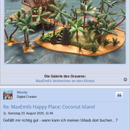
Die Galerie des Grauens:
MaxEmil's Verbrechen an den Klickys
a
c
Woody
h
Digital Creator
o
b
Re: MaxEmils Happy Place: Coconut Island
e
n
B
Samstag 23. August 2025, 11:46
e
Gefällt mir richtig gut - wann kann ich meinen Urlaub dort buchen...?
i
t