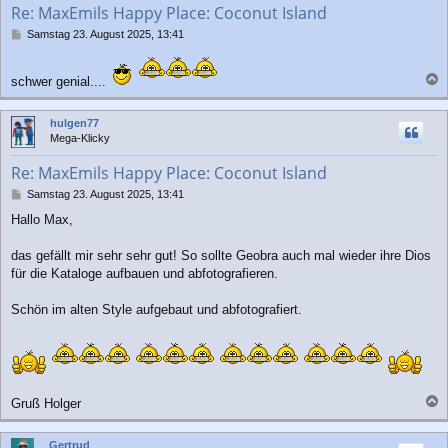
Re: MaxEmils Happy Place: Coconut Island
e
n
B
Samstag 23. August 2025, 13:41
e
i
t
schwer genial....
r
a
a
c
hulgen77
g
h
Mega-Klicky
o
b
Re: MaxEmils Happy Place: Coconut Island
e
n
B
Samstag 23. August 2025, 13:41
e
Hallo Max,
i
t
r
das gefällt mir sehr sehr gut! So sollte Geobra auch mal wieder ihre Dios
a
für die Kataloge aufbauen und abfotografieren.
g
Schön im alten Style aufgebaut und abfotografiert.
Gruß Holger
a
c
Gertrud