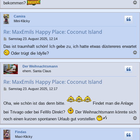
bekommen?
t
a
r
a
c
Camira
g
h
Mini-Klicky
o
b
Re: MaxEmils Happy Place: Coconut Island
e
n
B
Samstag 23. August 2025, 12:14
e
Das ist traumhaft schön! Ich gebe zu, ich hatte etwas düstereres erwartet
i
t
Oder trügt die Idylle?
r
a
a
c
Der Weihnachtsmann
g
h
ehem. Santa Claus
o
b
Re: MaxEmils Happy Place: Coconut Island
e
n
B
Samstag 23. August 2025, 12:17
e
i
t
Oha, wie schön ist das denn bitte.
Findet man die Anlage
r
bei Trivago oder bei FeWo Direkt?
Der Weihnachtsmann könnte sich
a
g
noch einen kurzen spontanen Urlaub gut vorstellen
a
c
Findas
h
Maxi-Klicky
o