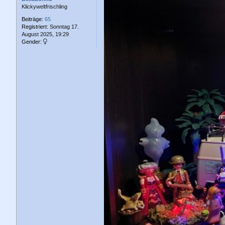
g
Klickyweltfrischling
Beiträge:
65
Registriert:
Sonntag 17.
August 2025, 19:29
Gender: