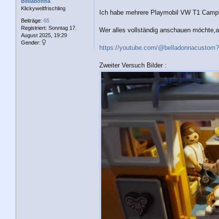
a
Belladonna
g
Klickyweltfrischling
Ich habe mehrere Playmobil VW T1 Campi
Beiträge:
65
Registriert:
Sonntag 17.
Wer alles vollständig anschauen möchte,a
August 2025, 19:29
Gender:
https://youtube.com/@belladonnacustom?
Zweiter Versuch Bilder :