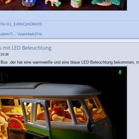
om?si=X1_E4hbCpVOt4r0S
custom?i ... Vuam4wb3Yw
's mit LED Beleuchtung
 10:36
Bus ,der hat eine warmweiße und eine blaue LED Beleuchtung bekommen, ma