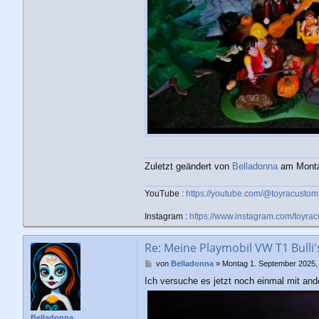
Zuletzt geändert von
Belladonna
am Montag
YouTube :
https://youtube.com/@toyracust
Instagram :
https://www.instagram.com/toyra
Re: Meine Playmobil VW T1 Bulli
B
von
Belladonna
»
Montag 1. September 2025,
e
Ich versuche es jetzt noch einmal mit and
i
t
r
a
Belladonna