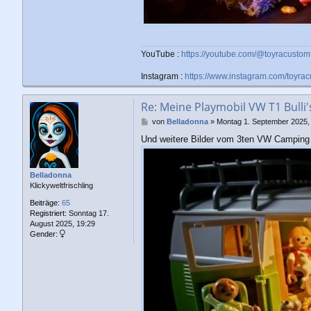
YouTube :
https://youtube.com/@toyracust
Instagram :
https://www.instagram.com/toyra
Re: Meine Playmobil VW T1 Bulli
B
von
Belladonna
»
Montag 1. September 2025,
e
Und weitere Bilder vom 3ten VW Camping 
i
t
r
a
Belladonna
g
Klickyweltfrischling
Beiträge:
65
Registriert:
Sonntag 17.
August 2025, 19:29
Gender: