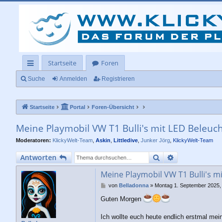
Startseite
Foren
ch
Suche
Anmelden
Registrieren
ne
Startseite
Portal
Foren-Übersicht
llz
ug
Meine Playmobil VW T1 Bulli's mit LED Beleuc
rif
Moderatoren:
KlickyWelt-Team
,
Askin
,
Littledive
,
Junker Jörg
,
KlickyWelt-Team
f
Suche
Erweiterte Su
Antworten
Meine Playmobil VW T1 Bulli's m
B
von
Belladonna
»
Montag 1. September 2025,
e
Guten Morgen
i
t
r
Ich wollte euch heute endlich erstmal me