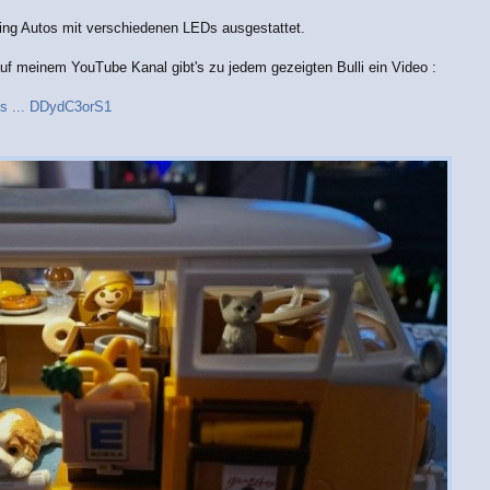
ng Autos mit verschiedenen LEDs ausgestattet.
uf meinem YouTube Kanal gibt's zu jedem gezeigten Bulli ein Video :
s ... DDydC3orS1