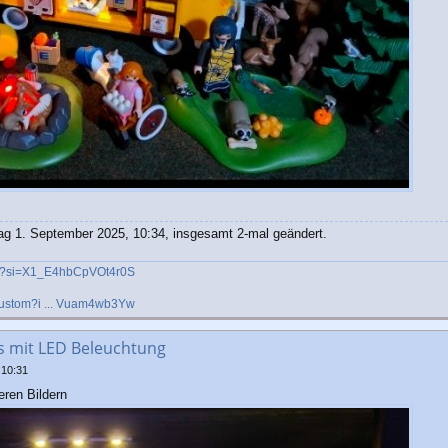
 1. September 2025, 10:34, insgesamt 2-mal geändert.
om?si=X1_E4hbCpVOt4r0S
custom?i ... Vuam4wb3Yw
's mit LED Beleuchtung
 10:31
eren Bildern